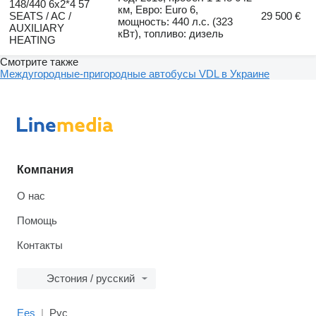
148/440 6x2*4 57
км, Евро: Euro 6,
SEATS / AC /
29 500 €
мощность: 440 л.с. (323
AUXILIARY
кВт), топливо: дизель
HEATING
Смотрите также
Междугородные-пригородные автобусы VDL в Украине
Компания
О нас
Помощь
Контакты
Эстония / русский
Ees
Рус