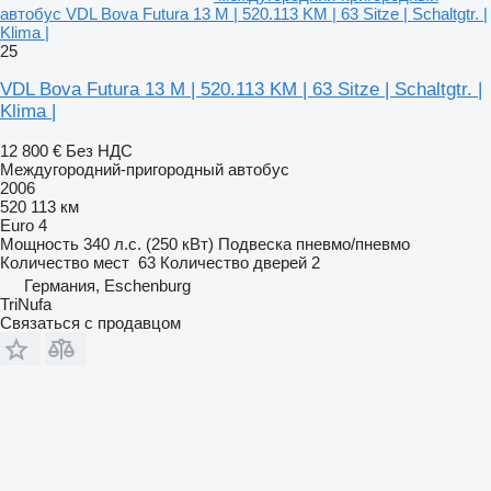
автобус VDL Bova Futura 13 M | 520.113 KM | 63 Sitze | Schaltgtr. |
Klima |
25
VDL Bova Futura 13 M | 520.113 KM | 63 Sitze | Schaltgtr. |
Klima |
12 800 €
Без НДС
Междугородний-пригородный автобус
2006
520 113 км
Euro 4
Мощность
340 л.с. (250 кВт)
Подвеска
пневмо/пневмо
Количество мест
63
Количество дверей
2
Германия, Eschenburg
TriNufa
Связаться с продавцом