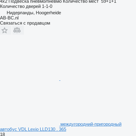
4x2
Подвеска
пневмо/пневмо
Количество мест
59+1+1
Количество дверей
1-1-0
Нидерланды, Hoogerheide
AB-BC.nl
Связаться с продавцом
междугородний-пригородный
автобус VDL Lexio LLD130 . 365
18