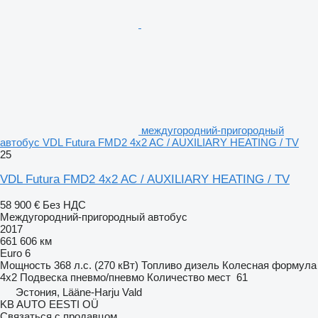
междугородний-пригородный
автобус VDL Futura FMD2 4x2 AC / AUXILIARY HEATING / TV
25
VDL Futura FMD2 4x2 AC / AUXILIARY HEATING / TV
58 900 €
Без НДС
Междугородний-пригородный автобус
2017
661 606 км
Euro 6
Мощность
368 л.с. (270 кВт)
Топливо
дизель
Колесная формула
4x2
Подвеска
пневмо/пневмо
Количество мест
61
Эстония, Lääne-Harju Vald
KB AUTO EESTI OÜ
Связаться с продавцом