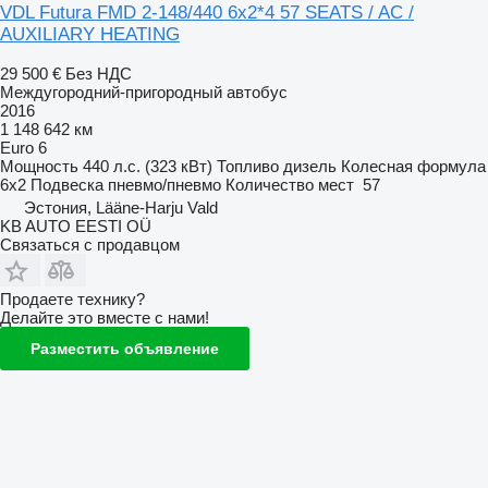
VDL Futura FMD 2-148/440 6x2*4 57 SEATS / AC /
AUXILIARY HEATING
29 500 €
Без НДС
Междугородний-пригородный автобус
2016
1 148 642 км
Euro 6
Мощность
440 л.с. (323 кВт)
Топливо
дизель
Колесная формула
6x2
Подвеска
пневмо/пневмо
Количество мест
57
Эстония, Lääne-Harju Vald
KB AUTO EESTI OÜ
Связаться с продавцом
Продаете технику?
Делайте это вместе с нами!
Разместить объявление