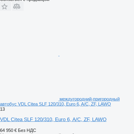
междугородний-пригородный
автобус VDL Citea SLF 120/310, Euro 6, A/C, ZF, LAWO
13
VDL Citea SLF 120/310, Euro 6, A/C, ZF, LAWO
64 950 €
Без НДС