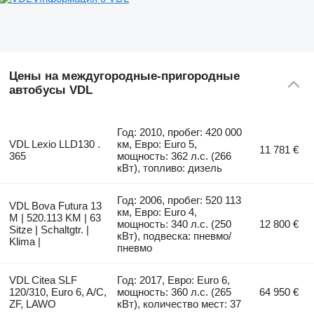
Цены на междугородные-пригородные
автобусы VDL
Год: 2010, пробег: 420 000
VDL Lexio LLD130 .
км, Евро: Euro 5,
11 781 €
365
мощность: 362 л.с. (266
кВт), топливо: дизель
Год: 2006, пробег: 520 113
VDL Bova Futura 13
км, Евро: Euro 4,
M | 520.113 KM | 63
мощность: 340 л.с. (250
12 800 €
Sitze | Schaltgtr. |
кВт), подвеска: пневмо/
Klima |
пневмо
VDL Citea SLF
Год: 2017, Евро: Euro 6,
120/310, Euro 6, A/C,
мощность: 360 л.с. (265
64 950 €
ZF, LAWO
кВт), количество мест: 37