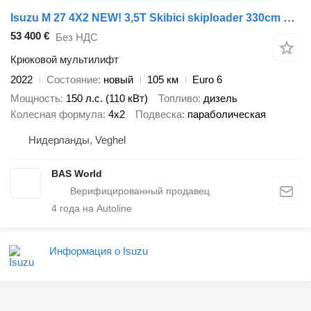
Isuzu M 27 4X2 NEW! 3,5T Skibici skiploader 330cm Euro 6
53 400 €
Без НДС
Крюковой мультилифт
2022
Состояние
новый
105 км
Euro 6
Мощность
150 л.с. (110 кВт)
Топливо
дизель
Колесная формула
4x2
Подвеска
параболическая
Нидерланды, Veghel
BAS World
4
года на Autoline
Информация о Isuzu