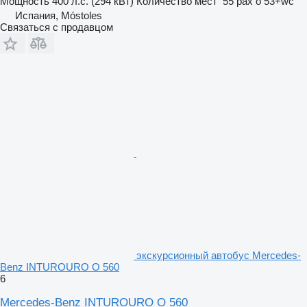
Мощность
400 л.с. (294 кВт)
Количество мест
55 pax o 53+wc
Испания, Móstoles
Связаться с продавцом
экскурсионный автобус Mercedes-
Benz INTUROURO O 560
6
Mercedes-Benz INTUROURO O 560