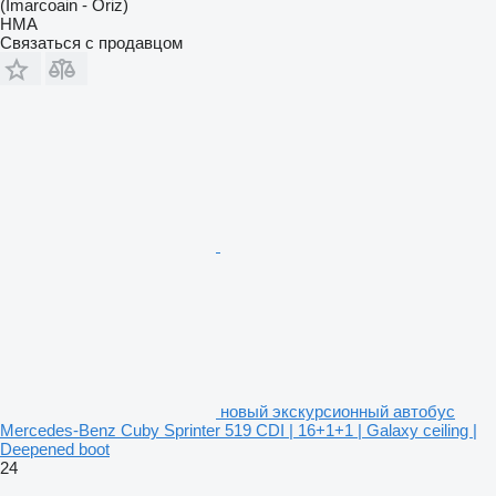
(Imarcoain - Oriz)
HMA
Связаться с продавцом
новый экскурсионный автобус
Mercedes-Benz Cuby Sprinter 519 CDI | 16+1+1 | Galaxy ceiling |
Deepened boot
24