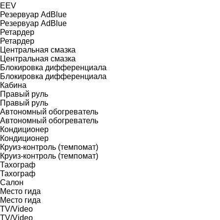
EEV
Резервуар AdBlue
Резервуар AdBlue
Ретардер
Ретардер
Центральная смазка
Центральная смазка
Блокировка дифференциала
Блокировка дифференциала
Кабина
Правый руль
Правый руль
Автономный обогреватель
Автономный обогреватель
Кондиционер
Кондиционер
Круиз-контроль (темпомат)
Круиз-контроль (темпомат)
Тахограф
Тахограф
Салон
Место гида
Место гида
TV/Video
TV/Video