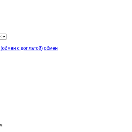
n (обмен с доплатой)
обмен
м