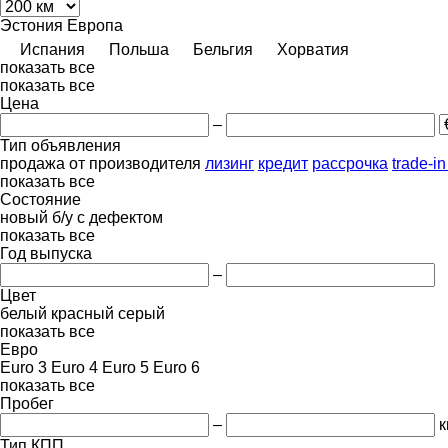
Эстония
Европа
Испания
Польша
Бельгия
Хорватия
показать все
показать все
Цена
–
Тип объявления
продажа
от производителя
лизинг
кредит
рассрочка
trade-i
показать все
Состояние
новый
б/у
с дефектом
показать все
Год выпуска
–
Цвет
белый
красный
серый
показать все
Евро
Euro 3
Euro 4
Euro 5
Euro 6
показать все
Пробег
–
к
Тип КПП