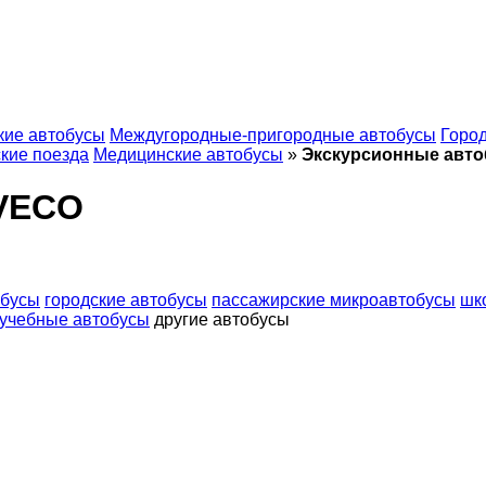
кие автобусы
Междугородные-пригородные автобусы
Горо
кие поезда
Медицинские автобусы
»
Экскурсионные авто
IVECO
обусы
городские автобусы
пассажирские микроавтобусы
шк
учебные автобусы
другие автобусы