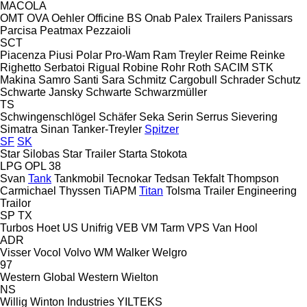
MACOLA
OMT
OVA
Oehler
Officine BS
Onab
Palex Trailers
Panissars
Parcisa
Peatmax
Pezzaioli
SCT
Piacenza
Piusi
Polar
Pro-Wam
Ram Treyler
Reime
Reinke
Righetto Serbatoi
Rigual
Robine
Rohr
Roth
SACIM
STK
Makina
Samro
Santi
Sara
Schmitz Cargobull
Schrader
Schutz
Schwarte Jansky
Schwarte
Schwarzmüller
TS
Schwingenschlögel
Schäfer
Seka
Serin
Serrus
Sievering
Simatra
Sinan Tanker-Treyler
Spitzer
SF
SK
Star Silobas
Star Trailer
Starta
Stokota
LPG
OPL 38
Svan
Tank
Tankmobil
Tecnokar
Tedsan
Tekfalt
Thompson
Carmichael
Thyssen
TiAPM
Titan
Tolsma
Trailer Engineering
Trailor
SP
TX
Turbos Hoet
US
Unifrig
VEB
VM Tarm
VPS
Van Hool
ADR
Visser
Vocol
Volvo
WM
Walker
Welgro
97
Western Global
Western
Wielton
NS
Willig
Winton Industries
YILTEKS