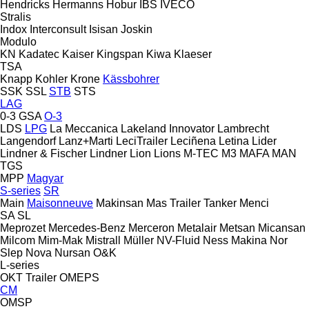
Hendricks
Hermanns
Hobur
IBS
IVECO
Stralis
Indox
Interconsult
Isisan
Joskin
Modulo
KN
Kadatec
Kaiser
Kingspan
Kiwa
Klaeser
TSA
Knapp
Kohler
Krone
Kässbohrer
SSK
SSL
STB
STS
LAG
0-3
GSA
O-3
LDS
LPG
La Meccanica
Lakeland Innovator
Lambrecht
Langendorf
Lanz+Marti
LeciTrailer
Leciñena
Letina
Lider
Lindner & Fischer
Lindner
Lion
Lions
M-TEC
M3
MAFA
MAN
TGS
MPP
Magyar
S-series
SR
Main
Maisonneuve
Makinsan
Mas Trailer Tanker
Menci
SA
SL
Meprozet
Mercedes-Benz
Merceron
Metalair
Metsan
Micansan
Milcom
Mim-Mak
Mistrall
Müller
NV-Fluid
Ness Makina
Nor
Slep
Nova
Nursan
O&K
L-series
OKT Trailer
OMEPS
CM
OMSP