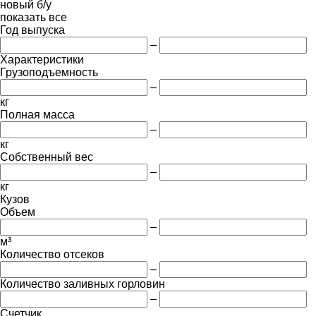
новый
б/у
показать все
Год выпуска
–
Характеристики
Грузоподъемность
–
кг
Полная масса
–
кг
Собственный вес
–
кг
Кузов
Объем
–
м³
Количество отсеков
–
Количество заливных горловин
–
Счетчик