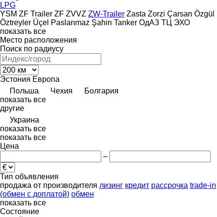
LPG
YSM
ZF Trailer
ZF
ZVVZ
ZW-Trailer
Zasta
Zorzi
Çarsan
Özgül
Öztreyler
Üçel Paslanmaz
Şahin Tanker
ОдАЗ
ТЦ
ЭХО
показать все
Место расположения
Поиск по радиусу
Эстония
Европа
Польша
Чехия
Болгария
показать все
другие
Украина
показать все
показать все
Цена
–
Тип объявления
продажа
от производителя
лизинг
кредит
рассрочка
trade-in
(обмен с доплатой)
обмен
показать все
Состояние