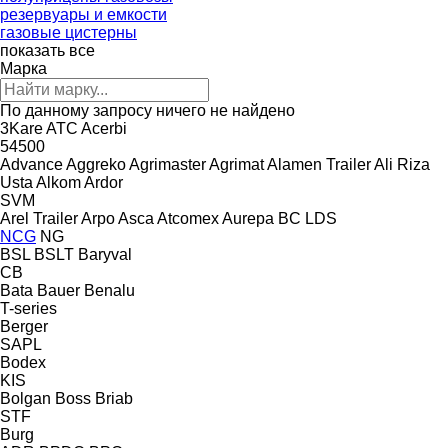
резервуары и емкости
газовые цистерны
показать все
Марка
По данному запросу ничего не найдено
3Kare
ATC
Acerbi
54500
Advance
Aggreko
Agrimaster
Agrimat
Alamen Trailer
Ali Riza
Usta
Alkom
Ardor
SVM
Arel Trailer
Arpo
Asca
Atcomex
Aurepa
BC LDS
NCG
NG
BSL
BSLT
Baryval
CB
Bata
Bauer
Benalu
T-series
Berger
SAPL
Bodex
KIS
Bolgan
Boss
Briab
STF
Burg