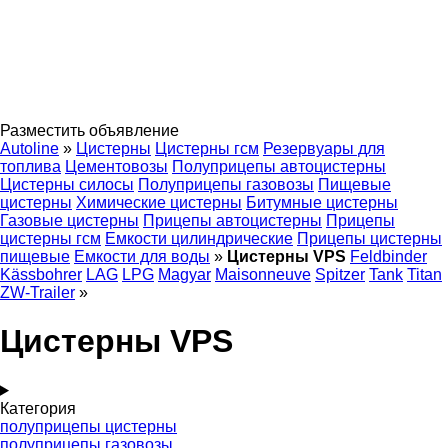
Разместить объявление
Autoline
»
Цистерны
Цистерны гсм
Резервуары для
топлива
Цементовозы
Полуприцепы автоцистерны
Цистерны силосы
Полуприцепы газовозы
Пищевые
цистерны
Химические цистерны
Битумные цистерны
Газовые цистерны
Прицепы автоцистерны
Прицепы
цистерны гсм
Емкости цилиндрические
Прицепы цистерны
пищевые
Емкости для воды
»
Цистерны VPS
Feldbinder
Kässbohrer
LAG
LPG
Magyar
Maisonneuve
Spitzer
Tank
Titan
ZW-Trailer
»
Цистерны VPS
Категория
полуприцепы цистерны
полуприцепы газовозы