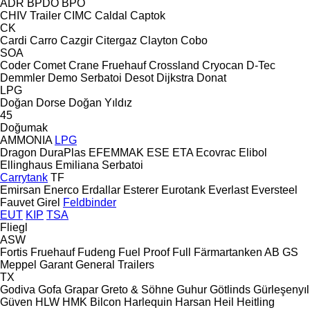
ADR
BPDO
BPO
CHIV Trailer
CIMC
Caldal
Captok
CK
Cardi
Carro
Cazgir
Citergaz
Clayton
Cobo
SOA
Coder
Comet
Crane Fruehauf
Crossland
Cryocan
D-Tec
Demmler
Demo Serbatoi
Desot
Dijkstra
Donat
LPG
Doğan Dorse
Doğan Yıldız
45
Doğumak
AMMONIA
LPG
Dragon
DuraPlas
EFEMMAK
ESE
ETA
Ecovrac
Elibol
Ellinghaus
Emiliana Serbatoi
Carrytank
TF
Emirsan
Enerco
Erdallar
Esterer
Eurotank
Everlast
Eversteel
Fauvet Girel
Feldbinder
EUT
KIP
TSA
Fliegl
ASW
Fortis
Fruehauf
Fudeng
Fuel Proof
Full
Färmartanken AB
GS
Meppel
Garant
General Trailers
TX
Godiva
Gofa
Grapar
Greto & Söhne
Guhur
Götlinds
Gürleşenyıl
Güven
HLW
HMK Bilcon
Harlequin
Harsan
Heil
Heitling