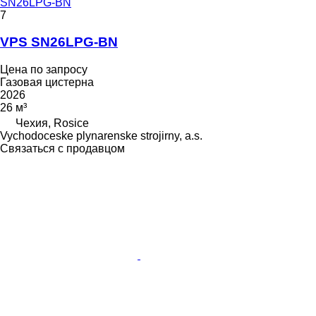
SN26LPG-BN
7
VPS SN26LPG-BN
Цена по запросу
Газовая цистерна
2026
26 м³
Чехия, Rosice
Vychodoceske plynarenske strojirny, a.s.
Связаться с продавцом