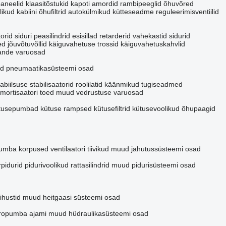
paneelid
klaasitõstukid
kapoti amordid
rambipeeglid
õhuvõred
likud
kabiini õhufiltrid
autokülmikud
kütteseadme reguleerimisventiilid
orid
siduri peasilindrid
esisillad
retarderid
vahekastid
sidurid
ed
jõuvõtuvõllid
käiguvahetuse trossid
käiguvahetuskahvlid
ande varuosad
d pneumaatikasüsteemi osad
tabiilsuse stabilisaatorid
roolilatid
käänmikud
tugiseadmed
mortisaatori toed
muud vedrustuse varuosad
tusepumbad
kütuse rampsed
kütusefiltrid
kütusevoolikud
õhupaagid
umba korpused
ventilaatori tiivikud
muud jahutussüsteemi osad
pidurid
pidurivoolikud
rattasilindrid
muud pidurisüsteemi osad
ihustid
muud heitgaasi süsteemi osad
ropumba ajami
muud hüdraulikasüsteemi osad