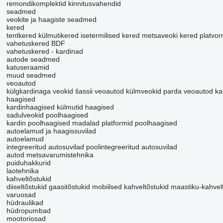
remondikomplektid
kinnitusvahendid
seadmed
veokite ja haagiste seadmed
kered
tentkered
külmutikered
isetermilised kered
metsaveoki kered
platvo
vahetuskered BDF
vahetuskered - kardinad
autode seadmed
katuseraamid
muud seadmed
veoautod
külgkardinaga veokid
šassii veoautod
külmveokid
parda veoautod
ka
haagised
kardinhaagised
külmutid haagised
sadulveokid
poolhaagised
kardin poolhaagised
madalad platformid poolhaagised
autoelamud ja haagissuvilad
autoelamud
integreeritud autosuvilad
poolintegreeritud autosuvilad
autod
metsavarumistehnika
puiduhakkurid
laotehnika
kahveltõstukid
diiseltõstukid
gaasitõstukid
mobiilsed kahveltõstukid
maastiku-kahvel
varuosad
hüdraulikad
hüdropumbad
mootoriosad