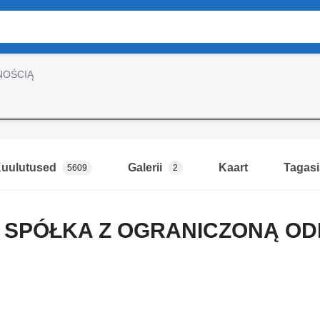
NOŚCIĄ
uulutused
Galerii
Kaart
Tagasi
5609
2
O SPÓŁKA Z OGRANICZONĄ O