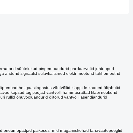
raatorid
süütelukud
pingemuundurid
pardaarvutid
juhtnupud
rga andurid
signaalid
sulavkaitsmed
elektrimootorid
tahhomeetrid
õlipumbad
heitgaasitagastus
väntvõllid
klappide kaaned
õlijahutid
teavad
kepsud
tugipadjad
väntvõlli hammasrattad
klapi nookurid
uri rullid
õhuvooluandurid
õlitorud
väntvõlli asendiandurid
ed
pneumopadjad
päikesesirmid
magamiskohad
tahavaatepeeglid