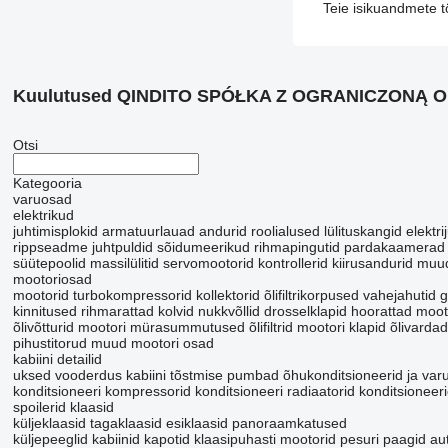
Teie isikuandmete t
Kuulutused QINDITO SPÓŁKA Z OGRANICZONĄ 
Otsi
Kategooria
varuosad
elektrikud
juhtimisplokid
armatuurlauad
andurid
roolialused lülituskangid
elektri
rippseadme juhtpuldid
sõidumeerikud
rihmapingutid
pardakaamerad
süütepoolid
massilülitid
servomootorid
kontrollerid
kiirusandurid
muud
mootoriosad
mootorid
turbokompressorid
kollektorid
õlifiltrikorpused
vahejahutid
g
kinnitused
rihmarattad
kolvid
nukkvõllid
drosselklapid
hoorattad
mooto
õlivõtturid
mootori mürasummutused
õlifiltrid
mootori klapid
õlivardad
pihustitorud
muud mootori osad
kabiini detailid
uksed
vooderdus
kabiini tõstmise pumbad
õhukonditsioneerid ja var
konditsioneeri kompressorid
konditsioneeri radiaatorid
konditsioneer
spoilerid
klaasid
küljeklaasid
tagaklaasid
esiklaasid
panoraamkatused
küljepeeglid
kabiinid
kapotid
klaasipuhasti mootorid
pesuri paagid
au