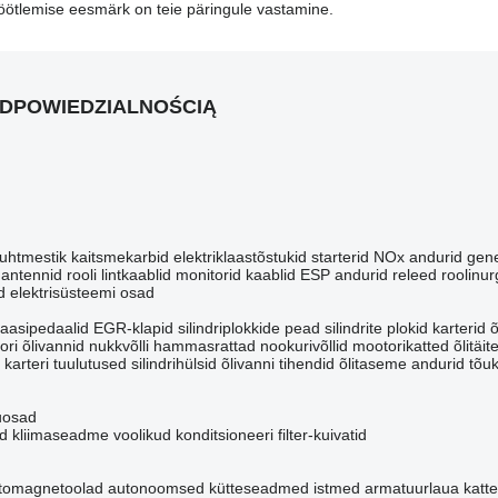
öötlemise eesmärk on teie päringule vastamine.
ODPOWIEDZIALNOŚCIĄ
juhtmestik
kaitsmekarbid
elektriklaastõstukid
starterid
NOx andurid
gene
antennid
rooli lintkaablid
monitorid
kaablid
ESP andurid
releed
roolinu
 elektrisüsteemi osad
aasipedaalid
EGR-klapid
silindriplokkide pead
silindrite plokid
karterid
ri õlivannid
nukkvõlli hammasrattad
nookurivõllid
mootorikatted
õlitäi
karteri tuulutused
silindrihülsid
õlivanni tihendid
õlitaseme andurid
tõuk
uosad
id
kliimaseadme voolikud
konditsioneeri filter-kuivatid
tomagnetoolad
autonoomsed kütteseadmed
istmed
armatuurlaua katt