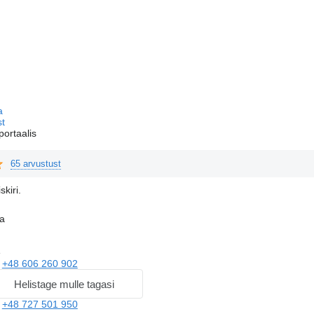
ja
st
portaalis
65 arvustust
skiri.
a
e
a
+48 606 260 902
Helistage mulle tagasi
a
+48 727 501 950