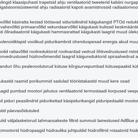
lingid
klaasipuhasti trapetsid
ahju ventilaatorid
tweeterid
kabiini nurga
igatsioonisüsteemid
ahju radiaatorid
kapoti avamistrossid
radiaatorivoo
võllid
käsiratta kestad
töötavad sidurisilindrid
käigukangid
PTOd
redukt
vahevõllid
primaarvõllid
sekundaarvõllid
käigukasti kulissid
keskmäärd
i õliradiaatorid
käigukasti hammasrattad
käigukasti laagrid
muud ülek
solenoidklapid
voolikud
pidurikambrid
ühenduspesad
energia akud
muu
oolid
rattavõllid
roolireduktorid
roolivardad
vedrud
õhkvedrustused
rists
oonvedrustused
hüdrovõimendid
laagrid
käigureduktorid
spiraalvedrud
a
anduri
õhu pealevoolutorud
kütuse kõrgsurvepumbad
kütusepaakid
kü
ukastid
raamid
porikummid
sadulad
tööriistakastid
muud kere osad
aagid
pumbad mootori jahutus
ventilaatorid
termostaadi korpused
veep
id
piduri peasilindrid
pidurikettad
käsipidurikangid
piduripedaalid
mootor
tid
päevasõidutuled
tid
väljalasketorud
tahmaosakeste filtrid
summuti lainestused
AdBlue p
omootorid
hüdropaagid
hüdraulika juhtpuldid
hüdrofiltrid
rotaatorid
hüd