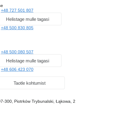
se
a
+48 727 501 807
Helistage mulle tagasi
a
+48 500 830 805
a
+48 500 080 507
Helistage mulle tagasi
a
+48 606 423 070
Taotle kohtumist
97-300, Piotrków Trybunalski, Łąkowa, 2