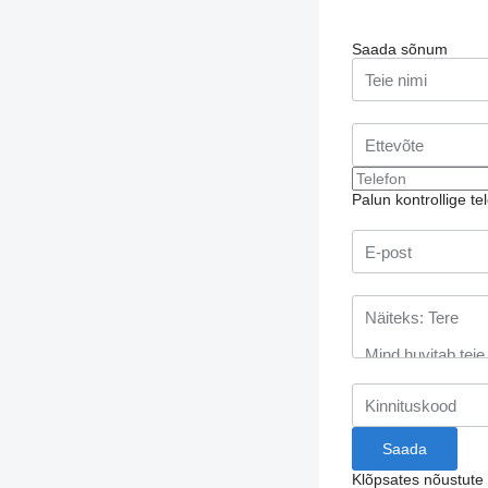
Saada sõnum
Palun kontrollige te
Klõpsates nõustut