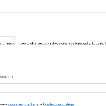
lefoninumbrit: see tuleb sisestada rahvusvahelises formaadis, koos riig
e meie
privaatsuspoliitikaga
ja
kasutustingimustega
.