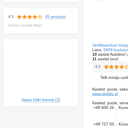
65 arvustust
4.3
Source: Google Maps
Verifitseeritud müü
Laos:
5609 kuulutu
10
aastat Autoline'i 
11
aastat turul
4.3
Telli müüja uudi
Keeled:
poola, saks
www.qindito.pl
Vaata kõiki fotosid (2)
Keeled:
poola, ven
+48 606 26...
Kuv
+48 727 50...
Kuv