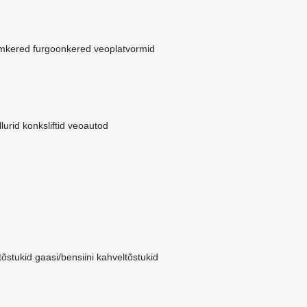
rmkered
furgoonkered
veoplatvormid
llurid
konksliftid veoautod
tõstukid
gaasi/bensiini kahveltõstukid