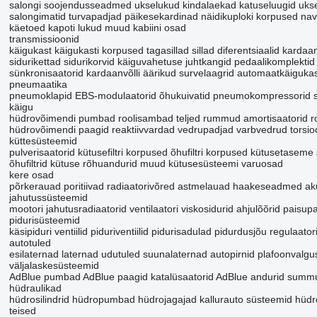
salongi soojendusseadmed
ukselukud
kindalaekad
katuseluugid
ukse
salongimatid
turvapadjad
päikesekardinad
näidikuploki korpused
nav
käetoed
kapoti lukud
muud kabiini osad
transmissioonid
käigukast
käigukasti korpused
tagasillad
sillad
diferentsiaalid
kardaan
sidurikettad
sidurikorvid
käiguvahetuse juhtkangid
pedaalikomplektid
sünkronisaatorid
kardaanvõlli äärikud
survelaagrid
automaatkäigukast
pneumaatika
pneumoklapid
EBS-modulaatorid
õhukuivatid
pneumokompressorid
käigu
hüdrovõimendi pumbad
roolisambad
teljed
rummud
amortisaatorid
r
hüdrovõimendi paagid
reaktiivvardad
vedrupadjad
varbvedrud
torsi
küttesüsteemid
pulverisaatorid
kütusefiltri korpused
õhufiltri korpused
kütusetaseme 
õhufiltrid
kütuse rõhuandurid
muud kütusesüsteemi varuosad
kere osad
põrkerauad
poritiivad
radiaatorivõred
astmelauad
haakeseadmed
ak
jahutussüsteemid
mootori jahutusradiaatorid
ventilaatori viskosidurid
ahjulõõrid
paisup
pidurisüsteemid
käsipiduri ventiilid
piduriventiilid
pidurisadulad
pidurdusjõu regulaator
autotuled
esilaternad
laternad
udutuled
suunalaternad
autopirnid
plafoonvalgus
väljalaskesüsteemid
AdBlue pumbad
AdBlue paagid
katalüsaatorid
AdBlue andurid
summu
hüdraulikad
hüdrosilindrid
hüdropumbad
hüdrojagajad
kallurauto süsteemid
hüdr
teised