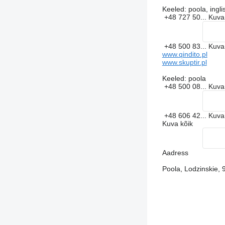
Keeled:
poola, ingli
+48 727 50...
Kuv
+48 500 83...
Kuv
www.qindito.pl
www.skuptir.pl
Keeled:
poola
+48 500 08...
Kuv
+48 606 42...
Kuv
Kuva kõik
Aadress
Poola, Lodzinskie, 