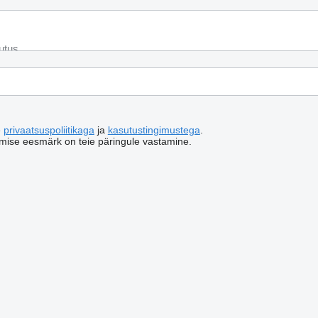
e
privaatsuspoliitikaga
ja
kasutustingimustega
.
emise eesmärk on teie päringule vastamine.