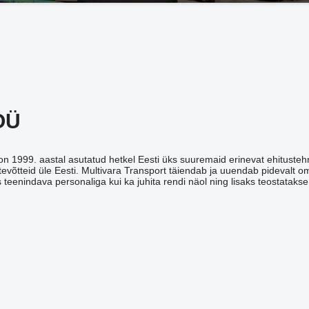
OÜ
on 1999. aastal asutatud hetkel Eesti üks suuremaid erinevat ehitusteh
evõtteid üle Eesti. Multivara Transport täiendab ja uuendab pidevalt o
s teenindava personaliga kui ka juhita rendi näol ning lisaks teostataks