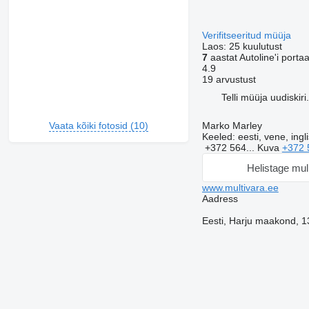
Verifitseeritud müüja
Laos:
25 kuulutust
7
aastat Autoline'i portaa
4.9
19 arvustust
Telli müüja uudiskiri.
Vaata kõiki fotosid (10)
Marko Marley
Keeled:
eesti, vene, ingl
+372 564...
Kuva
+372 
Helistage mul
www.multivara.ee
Aadress
Eesti, Harju maakond, 1