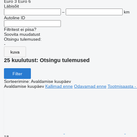
Euro 3
Euro 6
Läbisõit
–
km
Autoline ID
Filtritest ei piisa?
Soovita muudatust
Otsingu tulemused:
-
kuva
25 kuulutust:
Otsingu tulemused
Filter
Sorteerimine
:
Avaldamise kuupäev
Avaldamise kuupäev
Kallimad enne
Odavamad enne
Tootmisaasta 