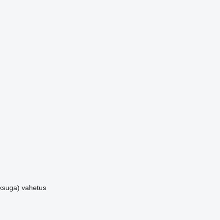
ksuga)
vahetus