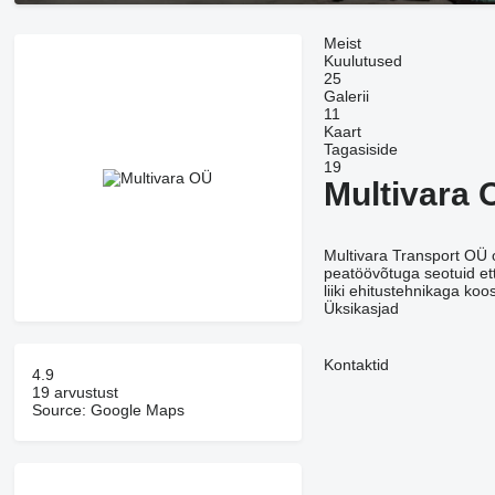
Meist
Kuulutused
25
Galerii
11
Kaart
Tagasiside
19
Multivara 
Multivara Transport OÜ 
peatöövõtuga seotuid ett
liiki ehitustehnikaga koo
Üksikasjad
Kontaktid
4.9
19 arvustust
Source: Google Maps