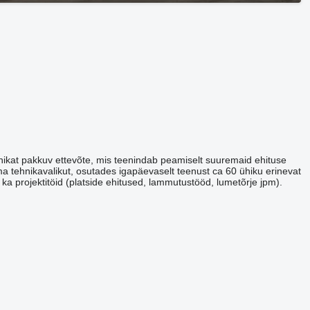
nikat pakkuv ettevõte, mis teenindab peamiselt suuremaid ehituse
ma tehnikavalikut, osutades igapäevaselt teenust ca 60 ühiku erinevat
e ka projektitöid (platside ehitused, lammutustööd, lumetõrje jpm).