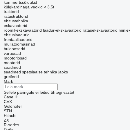
kommertssõidukid
külgkardinaga veokid < 3.5t
traktorid
ratastraktorid
ehitustehnika
eskavaatorid
roomikekskavaatorid
laadur-ekskavaatorid
ratasekskavaatorid
minie
ehituslaadurid
frontaallaadurid
mullatöömasinad
buldooserid
varuosad
mootoriosad
mootorid
seadmed
seadmed spetsiaalse tehnika jaoks
greiferid
Mark
Sellele päringule ei leitud ühtegi vastet
Case IH
CVX
Goldhofer
STN
Hitachi
ZX
R-series
Daily