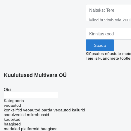
Klõpsates nõustute mei
Teie isikuandmete töötl
Kuulutused Multivara OÜ
Otsi
Kategooria
veoautod
konksliftid veoautod
parda veoautod
kallurid
sadulveokid
mikrobussid
kaubikud
haagised
madalad platformid haagised