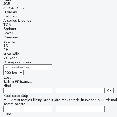
JCB
3CX
4CX
JS
D series
Liebherr
A-series
L-series
TGA
Sprinter
Boxer
Premium
Scania
TC
FH
kuva kõik
Asukoht
Otsing raadiuses
Eesti
Tallinn
Põltsamaa
Hind
–
Kuulutuse tüüp
müük
rent
tootjalt
liising
krediit
järelmaks
trade-in (vahetus juurdema
Tootmisaasta
–
Euro