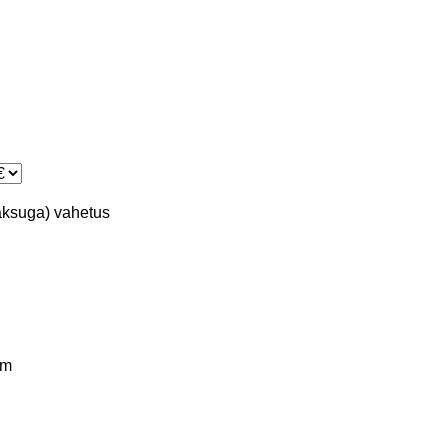
aksuga)
vahetus
km