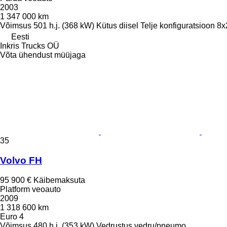
2003
1 347 000 km
Võimsus
501 h.j. (368 kW)
Kütus
diisel
Telje konfiguratsioon
8x
Eesti
Inkris Trucks OÜ
Võta ühendust müüjaga
35
Volvo FH
95 900 €
Käibemaksuta
Platform veoauto
2009
1 318 600 km
Euro 4
Võimsus
480 h.j. (353 kW)
Vedrustus
vedru/pneumo