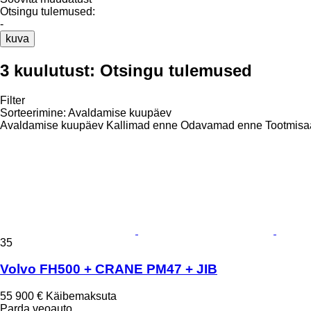
Otsingu tulemused:
-
kuva
3 kuulutust:
Otsingu tulemused
Filter
Sorteerimine
:
Avaldamise kuupäev
Avaldamise kuupäev
Kallimad enne
Odavamad enne
Tootmisa
35
Volvo FH500 + CRANE PM47 + JIB
55 900 €
Käibemaksuta
Parda veoauto