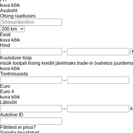
kuva kõik
Asukoht
Otsing raadiuses
Eesti
kuva kõik
Hind
–
Kuulutuse tüüp
müük
tootjalt
liising
krediit
järelmaks
trade-in (vahetus juurdem
kuva kõik
Tootmisaasta
–
Euro
Euro 4
kuva kõik
Läbisõit
–
Autoline ID
Filtritest ei piisa?
Soovita muudatust