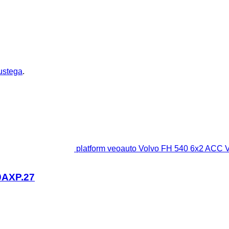
ustega
.
platform veoauto Volvo FH 540 6x2 AC
0AXP.27