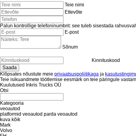
Teie nimi
Ettevõte
Palun kontrollige telefoninumbrit: see tuleb sisestada rahvusva
E-post
Sõnum
Kinnituskood
Klõpsates nõustute meie
privaatsuspoliitikaga
ja
kasutustingim
Teie isikuandmete töötlemise eesmärk on teie päringule vastam
Kuulutused Inkris Trucks OÜ
Otsi
Kategooria
veoautod
platformid veoautod
parda veoautod
kuva kõik
Mark
Volvo
FH