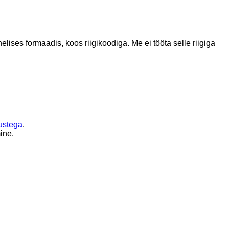
helises formaadis, koos riigikoodiga.
Me ei tööta selle riigiga
ustega
.
ine.