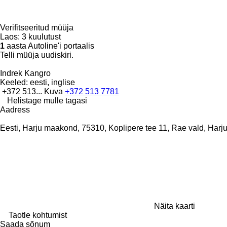
Verifitseeritud müüja
Laos:
3 kuulutust
1
aasta Autoline'i portaalis
Telli müüja uudiskiri.
Indrek Kangro
Keeled:
eesti, inglise
+372 513...
Kuva
+372 513 7781
Helistage mulle tagasi
Aadress
Eesti, Harju maakond, 75310, Koplipere tee 11, Rae vald, Har
Näita kaarti
Taotle kohtumist
Saada sõnum