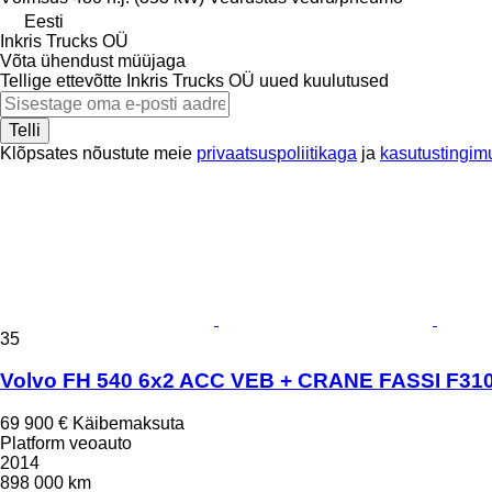
Eesti
Inkris Trucks OÜ
Võta ühendust müüjaga
Tellige ettevõtte Inkris Trucks OÜ uued kuulutused
Telli
Klõpsates nõustute meie
privaatsuspoliitikaga
ja
kasutustingim
35
Volvo FH 540 6x2 ACC VEB + CRANE FASSI F31
69 900 €
Käibemaksuta
Platform veoauto
2014
898 000 km