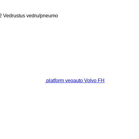
2
Vedrustus
vedru/pneumo
platform veoauto Volvo FH