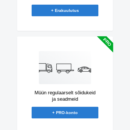
+
Erakuulutus
Müün regulaarselt sõidukeid
ja seadmeid
+
PRO-konto