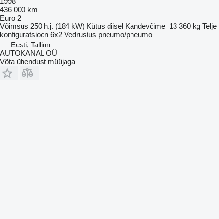
1998
436 000 km
Euro 2
Võimsus
250 h.j. (184 kW)
Kütus
diisel
Kandevõime
13 360 kg
Telje
konfiguratsioon
6x2
Vedrustus
pneumo/pneumo
Eesti, Tallinn
AUTOKANAL OÜ
Võta ühendust müüjaga