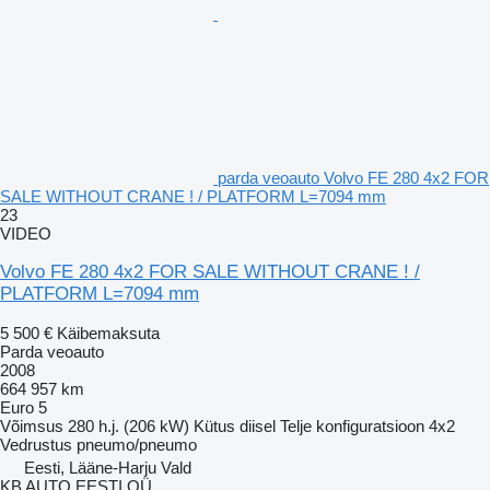
parda veoauto Volvo FE 280 4x2 FOR
SALE WITHOUT CRANE ! / PLATFORM L=7094 mm
23
VIDEO
Volvo FE 280 4x2 FOR SALE WITHOUT CRANE ! /
PLATFORM L=7094 mm
5 500 €
Käibemaksuta
Parda veoauto
2008
664 957 km
Euro 5
Võimsus
280 h.j. (206 kW)
Kütus
diisel
Telje konfiguratsioon
4x2
Vedrustus
pneumo/pneumo
Eesti, Lääne-Harju Vald
KB AUTO EESTI OÜ