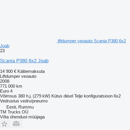
liftdumper veoauto Scania P380 6x2
Joab
23
Scania P380 6x2 Joab
14 900 €
Käibemaksuta
Liftdumper veoauto
2008
771 000 km
Euro 4
Võimsus
380 h.j. (279 kW)
Kütus
diisel
Telje konfiguratsioon
6x2
Vedrustus
vedru/pneumo
Eesti, Rummu
TM Trucks OÜ
Võta ühendust müüjaga