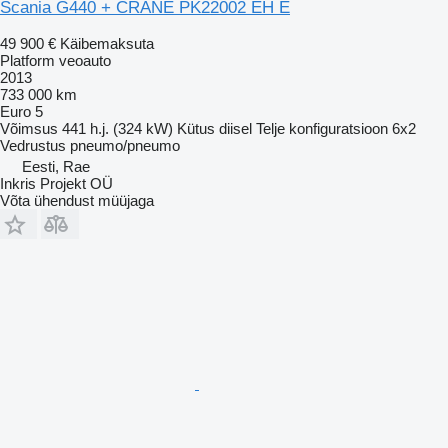
Scania G440 + CRANE PK22002 EH E
49 900 €
Käibemaksuta
Platform veoauto
2013
733 000 km
Euro 5
Võimsus
441 h.j. (324 kW)
Kütus
diisel
Telje konfiguratsioon
6x2
Vedrustus
pneumo/pneumo
Eesti, Rae
Inkris Projekt OÜ
Võta ühendust müüjaga