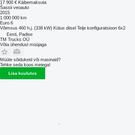
17 900 €
Käibemaksuta
Šassii veoauto
2015
1 000 000 km
Euro 6
Võimsus
460 h.j. (338 kW)
Kütus
diisel
Telje konfiguratsioon
6x2
Eesti, Padise
TM Trucks OÜ
Võta ühendust müüjaga
Müüte sõidukeid või masinaid?
Tehke seda koos meiega!
Lisa kuulutus