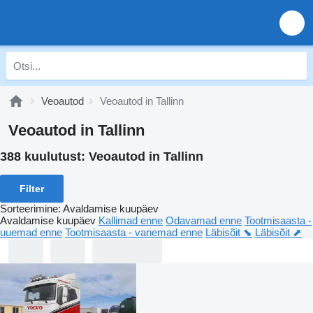
Veoautod
Veoautod in Tallinn
Veoautod in Tallinn
388 kuulutust:
Veoautod in Tallinn
Filter
Sorteerimine
:
Avaldamise kuupäev
Avaldamise kuupäev
Kallimad enne
Odavamad enne
Tootmisaasta -
uuemad enne
Tootmisaasta - vanemad enne
Läbisõit ⬊
Läbisõit ⬈