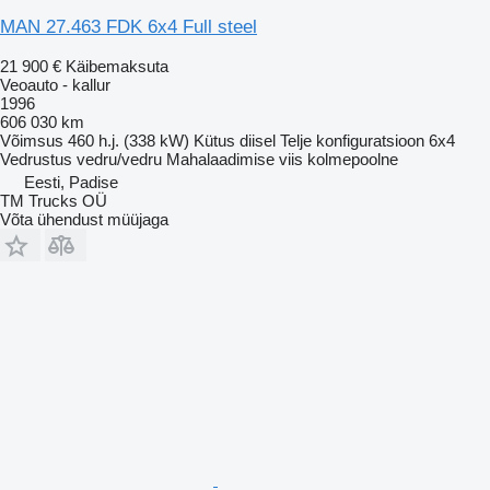
MAN 27.463 FDK 6x4 Full steel
21 900 €
Käibemaksuta
Veoauto - kallur
1996
606 030 km
Võimsus
460 h.j. (338 kW)
Kütus
diisel
Telje konfiguratsioon
6x4
Vedrustus
vedru/vedru
Mahalaadimise viis
kolmepoolne
Eesti, Padise
TM Trucks OÜ
Võta ühendust müüjaga