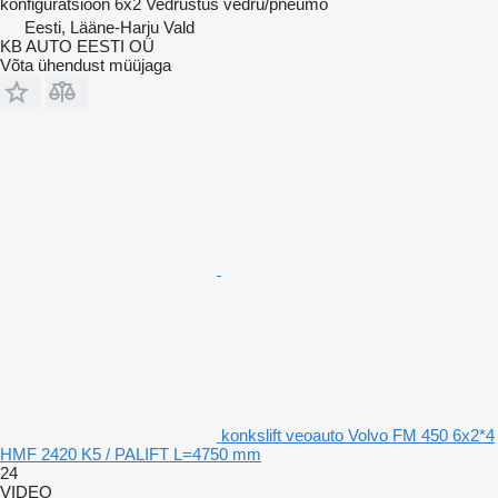
konfiguratsioon
6x2
Vedrustus
vedru/pneumo
Eesti, Lääne-Harju Vald
KB AUTO EESTI OÜ
Võta ühendust müüjaga
konkslift veoauto Volvo FM 450 6x2*4
HMF 2420 K5 / PALIFT L=4750 mm
24
VIDEO