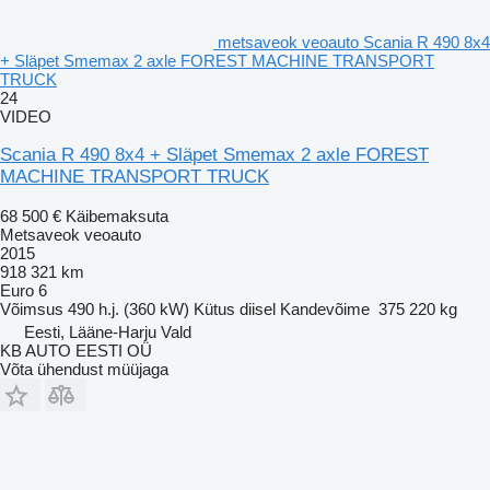
metsaveok veoauto Scania R 490 8x4
+ Släpet Smemax 2 axle FOREST MACHINE TRANSPORT
TRUCK
24
VIDEO
Scania R 490 8x4 + Släpet Smemax 2 axle FOREST
MACHINE TRANSPORT TRUCK
68 500 €
Käibemaksuta
Metsaveok veoauto
2015
918 321 km
Euro 6
Võimsus
490 h.j. (360 kW)
Kütus
diisel
Kandevõime
375 220 kg
Eesti, Lääne-Harju Vald
KB AUTO EESTI OÜ
Võta ühendust müüjaga