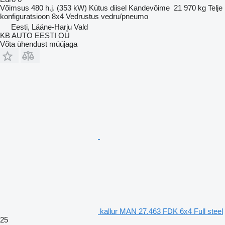
Võimsus
480 h.j. (353 kW)
Kütus
diisel
Kandevõime
21 970 kg
Telje
konfiguratsioon
8x4
Vedrustus
vedru/pneumo
Eesti, Lääne-Harju Vald
KB AUTO EESTI OÜ
Võta ühendust müüjaga
kallur MAN 27.463 FDK 6x4 Full steel
25