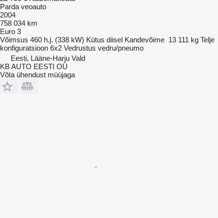
Parda veoauto
2004
758 034 km
Euro 3
Võimsus
460 h.j. (338 kW)
Kütus
diisel
Kandevõime
13 111 kg
Telje
konfiguratsioon
6x2
Vedrustus
vedru/pneumo
Eesti, Lääne-Harju Vald
KB AUTO EESTI OÜ
Võta ühendust müüjaga