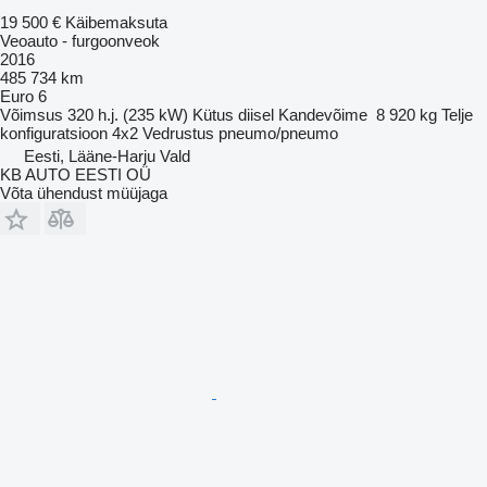
19 500 €
Käibemaksuta
Veoauto - furgoonveok
2016
485 734 km
Euro 6
Võimsus
320 h.j. (235 kW)
Kütus
diisel
Kandevõime
8 920 kg
Telje
konfiguratsioon
4x2
Vedrustus
pneumo/pneumo
Eesti, Lääne-Harju Vald
KB AUTO EESTI OÜ
Võta ühendust müüjaga