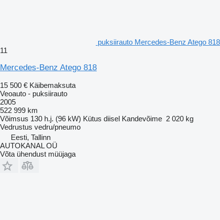
puksiirauto Mercedes-Benz Atego 818
11
Mercedes-Benz Atego 818
15 500 €
Käibemaksuta
Veoauto - puksiirauto
2005
522 999 km
Võimsus
130 h.j. (96 kW)
Kütus
diisel
Kandevõime
2 020 kg
Vedrustus
vedru/pneumo
Eesti, Tallinn
AUTOKANAL OÜ
Võta ühendust müüjaga