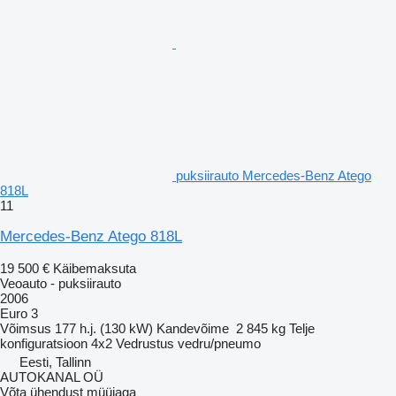
puksiirauto Mercedes-Benz Atego
818L
11
Mercedes-Benz Atego 818L
19 500 €
Käibemaksuta
Veoauto - puksiirauto
2006
Euro 3
Võimsus
177 h.j. (130 kW)
Kandevõime
2 845 kg
Telje
konfiguratsioon
4x2
Vedrustus
vedru/pneumo
Eesti, Tallinn
AUTOKANAL OÜ
Võta ühendust müüjaga