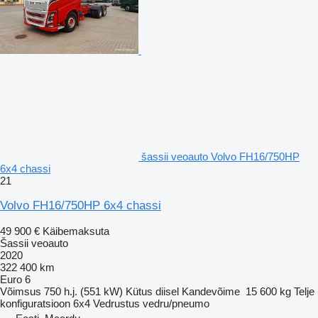
šassii veoauto Volvo FH16/750HP
6x4 chassi
21
Volvo FH16/750HP 6x4 chassi
49 900 €
Käibemaksuta
Šassii veoauto
2020
322 400 km
Euro 6
Võimsus
750 h.j. (551 kW)
Kütus
diisel
Kandevõime
15 600 kg
Telje
konfiguratsioon
6x4
Vedrustus
vedru/pneumo