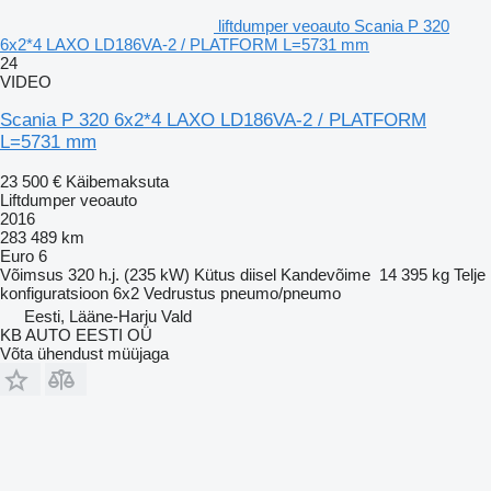
liftdumper veoauto Scania P 320
6x2*4 LAXO LD186VA-2 / PLATFORM L=5731 mm
24
VIDEO
Scania P 320 6x2*4 LAXO LD186VA-2 / PLATFORM
L=5731 mm
23 500 €
Käibemaksuta
Liftdumper veoauto
2016
283 489 km
Euro 6
Võimsus
320 h.j. (235 kW)
Kütus
diisel
Kandevõime
14 395 kg
Telje
konfiguratsioon
6x2
Vedrustus
pneumo/pneumo
Eesti, Lääne-Harju Vald
KB AUTO EESTI OÜ
Võta ühendust müüjaga