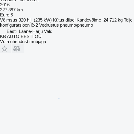
2016
327 397 km
Euro 6
Võimsus
320 h.j. (235 kW)
Kütus
diisel
Kandevõime
24 712 kg
Telje
konfiguratsioon
6x2
Vedrustus
pneumo/pneumo
Eesti, Lääne-Harju Vald
KB AUTO EESTI OÜ
Võta ühendust müüjaga