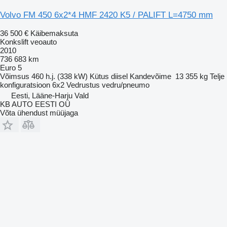
Volvo FM 450 6x2*4 HMF 2420 K5 / PALIFT L=4750 mm
36 500 €
Käibemaksuta
Konkslift veoauto
2010
736 683 km
Euro 5
Võimsus
460 h.j. (338 kW)
Kütus
diisel
Kandevõime
13 355 kg
Telje
konfiguratsioon
6x2
Vedrustus
vedru/pneumo
Eesti, Lääne-Harju Vald
KB AUTO EESTI OÜ
Võta ühendust müüjaga