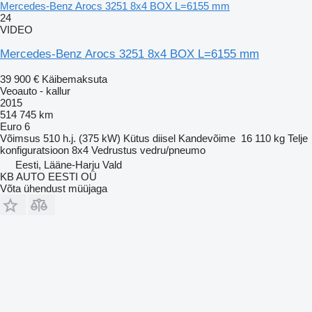
Mercedes-Benz Arocs 3251 8x4 BOX L=6155 mm
24
VIDEO
Mercedes-Benz Arocs 3251 8x4 BOX L=6155 mm
39 900 €
Käibemaksuta
Veoauto - kallur
2015
514 745 km
Euro 6
Võimsus
510 h.j. (375 kW)
Kütus
diisel
Kandevõime
16 110 kg
Telje
konfiguratsioon
8x4
Vedrustus
vedru/pneumo
Eesti, Lääne-Harju Vald
KB AUTO EESTI OÜ
Võta ühendust müüjaga