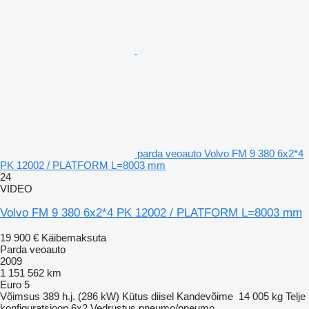
parda veoauto Volvo FM 9 380 6x2*4
PK 12002 / PLATFORM L=8003 mm
24
VIDEO
Volvo FM 9 380 6x2*4 PK 12002 / PLATFORM L=8003 mm
19 900 €
Käibemaksuta
Parda veoauto
2009
1 151 562 km
Euro 5
Võimsus
389 h.j. (286 kW)
Kütus
diisel
Kandevõime
14 005 kg
Telje
konfiguratsioon
6x2
Vedrustus
pneumo/pneumo