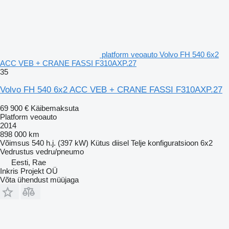
platform veoauto Volvo FH 540 6x2
ACC VEB + CRANE FASSI F310AXP.27
35
Volvo FH 540 6x2 ACC VEB + CRANE FASSI F310AXP.27
69 900 €
Käibemaksuta
Platform veoauto
2014
898 000 km
Võimsus
540 h.j. (397 kW)
Kütus
diisel
Telje konfiguratsioon
6x2
Vedrustus
vedru/pneumo
Eesti, Rae
Inkris Projekt OÜ
Võta ühendust müüjaga