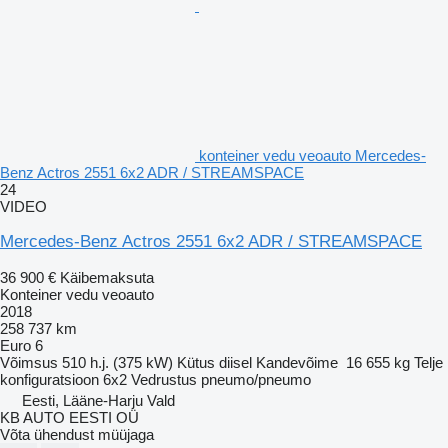
konteiner vedu veoauto Mercedes-
Benz Actros 2551 6x2 ADR / STREAMSPACE
24
VIDEO
Mercedes-Benz Actros 2551 6x2 ADR / STREAMSPACE
36 900 €
Käibemaksuta
Konteiner vedu veoauto
2018
258 737 km
Euro 6
Võimsus
510 h.j. (375 kW)
Kütus
diisel
Kandevõime
16 655 kg
Telje
konfiguratsioon
6x2
Vedrustus
pneumo/pneumo
Eesti, Lääne-Harju Vald
KB AUTO EESTI OÜ
Võta ühendust müüjaga