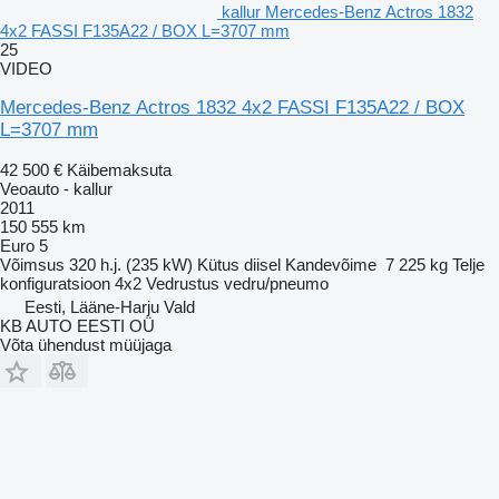
kallur Mercedes-Benz Actros 1832
4x2 FASSI F135A22 / BOX L=3707 mm
25
VIDEO
Mercedes-Benz Actros 1832 4x2 FASSI F135A22 / BOX
L=3707 mm
42 500 €
Käibemaksuta
Veoauto - kallur
2011
150 555 km
Euro 5
Võimsus
320 h.j. (235 kW)
Kütus
diisel
Kandevõime
7 225 kg
Telje
konfiguratsioon
4x2
Vedrustus
vedru/pneumo
Eesti, Lääne-Harju Vald
KB AUTO EESTI OÜ
Võta ühendust müüjaga