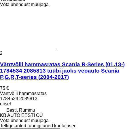
Võta ühendust müüjaga
2
Väntvõlli hammasratas Scania R-Series (01.13-)
1784534 2085813 tüübi jaoks veoauto Scania
P,G,R,T-series (2004-2017)
75 €
Väntvõlli hammasratas
1784534 2085813
diisel
Eesti, Rummu
KB AUTO EESTI OÜ
Võta ühendust müüjaga
Tellige antud rubriigi uued kuulutused