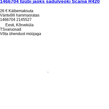
1466704 tüübi jaoks sadulveoki Scania R420
26 €
Käibemaksuta
Väntvõlli hammasratas
1466704 2145527
Eesti, Kõrveküla
TSvaruosad
Võta ühendust müüjaga