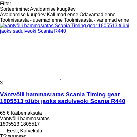
Filter
Sorteerimine
:
Avaldamise kuupäev
Avaldamise kuupäev
Kallimad enne
Odavamad enne
Tootmisaasta - uuemad enne
Tootmisaasta - vanemad enne
3
Väntvõlli hammasratas Scania Timing gear
1805513 tüübi jaoks sadulveoki Scania R440
65 €
Käibemaksuta
Väntvõlli hammasratas
1805513 1805517
Eesti, Kõrveküla
TSvaruosad