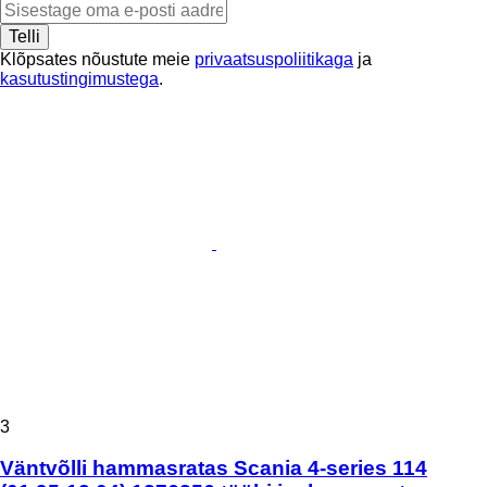
Telli
Klõpsates nõustute meie
privaatsuspoliitikaga
ja
kasutustingimustega
.
3
Väntvõlli hammasratas Scania 4-series 114