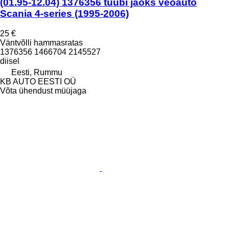
(01.95-12.04) 1376356 tüübi jaoks veoauto
Scania 4-series (1995-2006)
25 €
Väntvõlli hammasratas
1376356 1466704 2145527
diisel
Eesti, Rummu
KB AUTO EESTI OÜ
Võta ühendust müüjaga