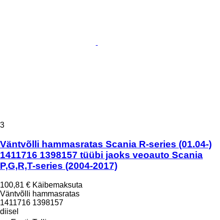
3
Väntvõlli hammasratas Scania R-series (01.04-)
1411716 1398157 tüübi jaoks veoauto Scania
P,G,R,T-series (2004-2017)
100,81 €
Käibemaksuta
Väntvõlli hammasratas
1411716 1398157
diisel