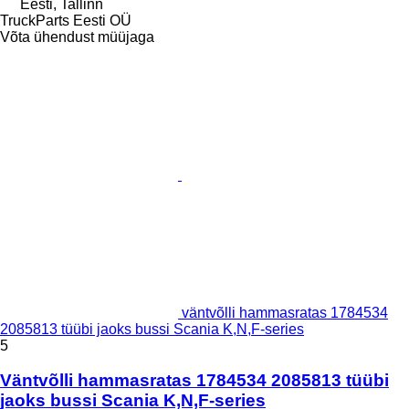
Eesti, Tallinn
TruckParts Eesti OÜ
Võta ühendust müüjaga
väntvõlli hammasratas 1784534
2085813 tüübi jaoks bussi Scania K,N,F-series
5
Väntvõlli hammasratas 1784534 2085813 tüübi
jaoks bussi Scania K,N,F-series