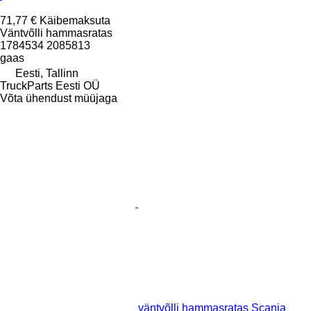
71,77 €
Käibemaksuta
Väntvõlli hammasratas
1784534 2085813
gaas
Eesti, Tallinn
TruckParts Eesti OÜ
Võta ühendust müüjaga
väntvõlli hammasratas Scania