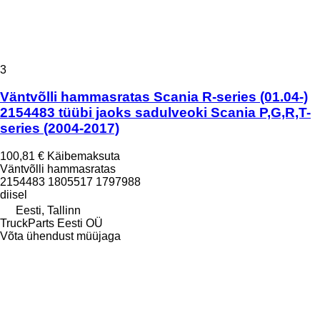
3
Väntvõlli hammasratas Scania R-series (01.04-)
2154483 tüübi jaoks sadulveoki Scania P,G,R,T-
series (2004-2017)
100,81 €
Käibemaksuta
Väntvõlli hammasratas
2154483 1805517 1797988
diisel
Eesti, Tallinn
TruckParts Eesti OÜ
Võta ühendust müüjaga