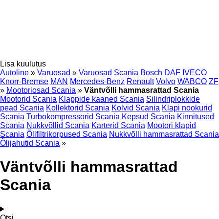
Lisa kuulutus
Autoline
»
Varuosad
»
Varuosad Scania
Bosch
DAF
IVECO
Knorr-Bremse
MAN
Mercedes-Benz
Renault
Volvo
WABCO
ZF
»
Mootoriosad Scania
»
Väntvõlli hammasrattad Scania
Mootorid Scania
Klappide kaaned Scania
Silindriplokkide
pead Scania
Kollektorid Scania
Kolvid Scania
Klapi nookurid
Scania
Turbokompressorid Scania
Kepsud Scania
Kinnitused
Scania
Nukkvõllid Scania
Karterid Scania
Mootori klapid
Scania
Õlifiltrikorpused Scania
Nukkvõlli hammasrattad Scania
Õlijahutid Scania
»
Väntvõlli hammasrattad
Scania
Otsi