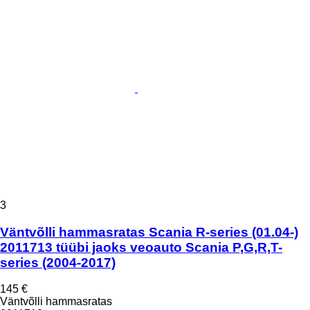
3
Väntvõlli hammasratas Scania R-series (01.04-)
2011713 tüübi jaoks veoauto Scania P,G,R,T-
series (2004-2017)
145 €
Väntvõlli hammasratas