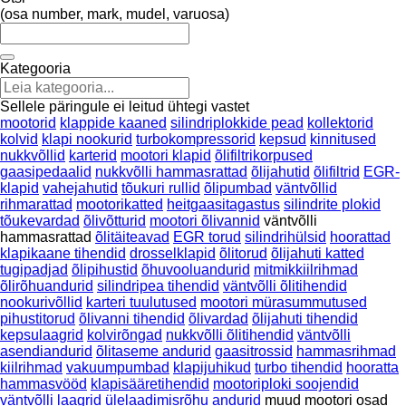
(osa number, mark, mudel, varuosa)
Kategooria
Sellele päringule ei leitud ühtegi vastet
mootorid
klappide kaaned
silindriplokkide pead
kollektorid
kolvid
klapi nookurid
turbokompressorid
kepsud
kinnitused
nukkvõllid
karterid
mootori klapid
õlifiltrikorpused
gaasipedaalid
nukkvõlli hammasrattad
õlijahutid
õlifiltrid
EGR-
klapid
vahejahutid
tõukuri rullid
õlipumbad
väntvõllid
rihmarattad
mootorikatted
heitgaasitagastus
silindrite plokid
tõukevardad
õlivõtturid
mootori õlivannid
väntvõlli
hammasrattad
õlitäiteavad
EGR torud
silindrihülsid
hoorattad
klapikaane tihendid
drosselklapid
õlitorud
õlijahuti katted
tugipadjad
õlipihustid
õhuvooluandurid
mitmikkiilrihmad
õlirõhuandurid
silindripea tihendid
väntvõlli õlitihendid
nookurivõllid
karteri tuulutused
mootori mürasummutused
pihustitorud
õlivanni tihendid
õlivardad
õlijahuti tihendid
kepsulaagrid
kolvirõngad
nukkvõlli õlitihendid
väntvõlli
asendiandurid
õlitaseme andurid
gaasitrossid
hammasrihmad
kiilrihmad
vakuumpumbad
klapijuhikud
turbo tihendid
hooratta
hammasvööd
klapisääretihendid
mootoriploki soojendid
väntvõlli laagrid
ülelaadimisrõhu andurid
muud mootori osad