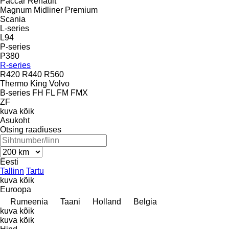
Paccar
Renault
Magnum
Midliner
Premium
Scania
L-series
L94
P-series
P380
R-series
R420
R440
R560
Thermo King
Volvo
B-series
FH
FL
FM
FMX
ZF
kuva kõik
Asukoht
Otsing raadiuses
Eesti
Tallinn
Tartu
kuva kõik
Euroopa
Rumeenia
Taani
Holland
Belgia
kuva kõik
kuva kõik