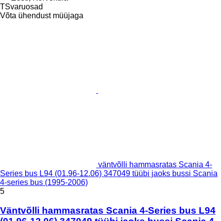
TSvaruosad
Võta ühendust müüjaga
väntvõlli hammasratas Scania 4-
Series bus L94 (01.96-12.06) 347049 tüübi jaoks bussi Scania
4-series bus (1995-2006)
5
Väntvõlli hammasratas Scania 4-Series bus L94