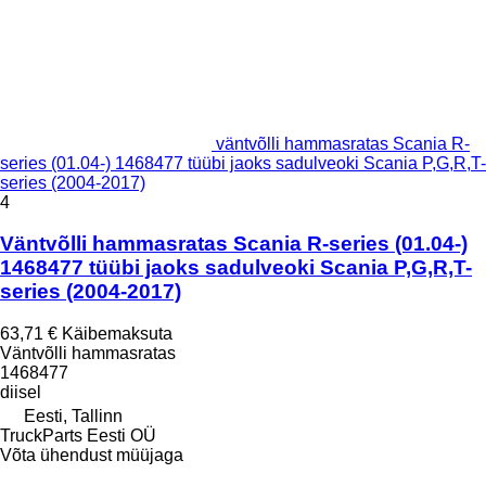
väntvõlli hammasratas Scania R-
series (01.04-) 1468477 tüübi jaoks sadulveoki Scania P,G,R,T-
series (2004-2017)
4
Väntvõlli hammasratas Scania R-series (01.04-)
1468477 tüübi jaoks sadulveoki Scania P,G,R,T-
series (2004-2017)
63,71 €
Käibemaksuta
Väntvõlli hammasratas
1468477
diisel
Eesti, Tallinn
TruckParts Eesti OÜ
Võta ühendust müüjaga