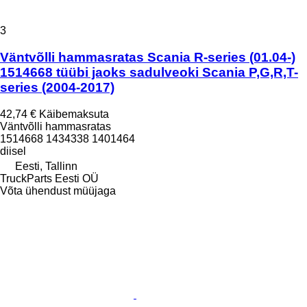
3
Väntvõlli hammasratas Scania R-series (01.04-)
1514668 tüübi jaoks sadulveoki Scania P,G,R,T-
series (2004-2017)
42,74 €
Käibemaksuta
Väntvõlli hammasratas
1514668 1434338 1401464
diisel
Eesti, Tallinn
TruckParts Eesti OÜ
Võta ühendust müüjaga