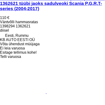
1362621 tüübi jaoks sadulveoki Scania P,G,R,T-
series (2004-2017)
110 €
Väntvõlli hammasratas
1398294 1362621
diisel
Eesti, Rummu
KB AUTO EESTI OÜ
Võta ühendust müüjaga
Ei leia varuosa
Esitage tellimus kohe!
Telli varuosa