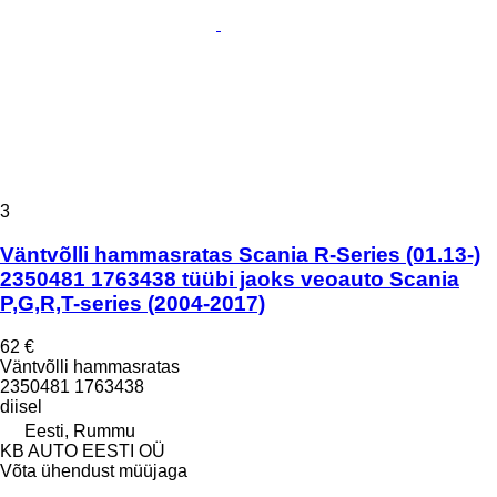
3
Väntvõlli hammasratas Scania R-Series (01.13-)
2350481 1763438 tüübi jaoks veoauto Scania
P,G,R,T-series (2004-2017)
62 €
Väntvõlli hammasratas
2350481 1763438
diisel
Eesti, Rummu
KB AUTO EESTI OÜ
Võta ühendust müüjaga