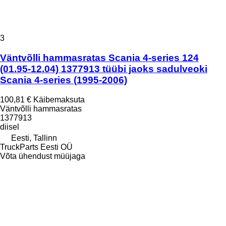
3
Väntvõlli hammasratas Scania 4-series 124
(01.95-12.04) 1377913 tüübi jaoks sadulveoki
Scania 4-series (1995-2006)
100,81 €
Käibemaksuta
Väntvõlli hammasratas
1377913
diisel
Eesti, Tallinn
TruckParts Eesti OÜ
Võta ühendust müüjaga