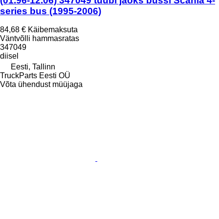
(01.96-12.06) 347049 tüübi jaoks bussi Scania 4-
series bus (1995-2006)
84,68 €
Käibemaksuta
Väntvõlli hammasratas
347049
diisel
Eesti, Tallinn
TruckParts Eesti OÜ
Võta ühendust müüjaga