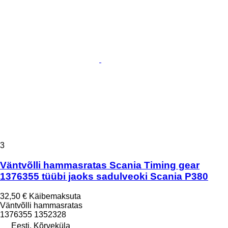
3
Väntvõlli hammasratas Scania Timing gear
1376355 tüübi jaoks sadulveoki Scania P380
32,50 €
Käibemaksuta
Väntvõlli hammasratas
1376355 1352328
Eesti, Kõrveküla