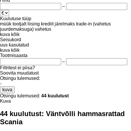
Hind
–
Kuulutuse tüüp
müük
tootjalt
liising
krediit
järelmaks
trade-in (vahetus
juurdemaksuga)
vahetus
kuva kõik
Seisukord
uus
kasutatud
kuva kõik
Tootmisaasta
–
Filtritest ei piisa?
Soovita muudatust
Otsingu tulemused:
-
kuva
Otsingu tulemused:
44 kuulutust
Kuva
44 kuulutust:
Väntvõlli hammasrattad
Scania