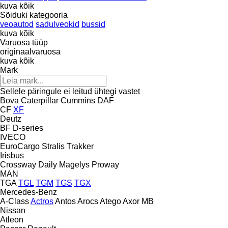
kuva kõik
Sõiduki kategooria
veoautod
sadulveokid
bussid
kuva kõik
Varuosa tüüp
originaalvaruosa
kuva kõik
Mark
Sellele päringule ei leitud ühtegi vastet
Bova
Caterpillar
Cummins
DAF
CF
XF
Deutz
BF
D-series
IVECO
EuroCargo
Stralis
Trakker
Irisbus
Crossway
Daily
Magelys
Proway
MAN
TGA
TGL
TGM
TGS
TGX
Mercedes-Benz
A-Class
Actros
Antos
Arocs
Atego
Axor
MB
Nissan
Atleon