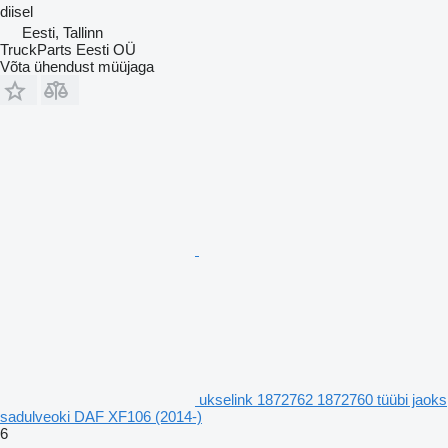
diisel
Eesti, Tallinn
TruckParts Eesti OÜ
Võta ühendust müüjaga
ukselink 1872762 1872760 tüübi jaoks
sadulveoki DAF XF106 (2014-)
6