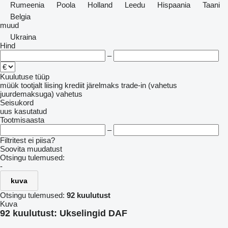
Rumeenia
Poola
Holland
Leedu
Hispaania
Taani
Belgia
muud
Ukraina
Hind
–
Kuulutuse tüüp
müük
tootjalt
liising
krediit
järelmaks
trade-in (vahetus
juurdemaksuga)
vahetus
Seisukord
uus
kasutatud
Tootmisaasta
–
Filtritest ei piisa?
Soovita muudatust
Otsingu tulemused:
-
kuva
Otsingu tulemused:
92 kuulutust
Kuva
92 kuulutust:
Ukselingid DAF