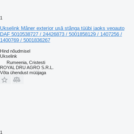
1
Ukselink Mâner exterior ușă stânga tüübi jaoks veoauto
DAF 5010538727 / 24426873 / 5001858129 / 1407256 /
1400769 / 5001836267
Hind nõudmisel
Ukselink
Rumeenia, Cristesti
ROYAL DRU AGRO S.R.L.
Võta ühendust müüjaga
1