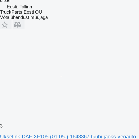
diisel
Eesti, Tallinn
TruckParts Eesti OÜ
Võta ühendust müüjaga
3
Ukselink DAF XF105 (01.05-) 1643367 tüübi jaoks veoauto