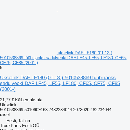
ukselink DAF LF180 (01.13-)
5010538869 tüübi jaoks sadulveoki DAF LF45, LF55, LF180, CF65,
CF75, CF85 (2001-)
5
Ukselink DAF LF180 (01.13-) 5010538869 tüübi jaoks
sadulveoki DAF LF45, LF55, LF180, CF65, CF75, CF85
(2001-)
21,77 €
Käibemaksuta
Ukselink
5010538869 5010609163 7482234044 20730202 82234044
diisel
Eesti, Tallinn
TruckParts Eesti OÜ