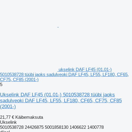
ukselink DAF LF45 (01.01-)
5010538728 tüübi jaoks sadulveoki DAF LF45, LF55, LF180, CF65,
CF75, CF85 (2001-)
5
Ukselink DAF LF45 (01.01-) 5010538728 tüübi jaoks
sadulveoki DAF LF45, LF55, LF180, CF65, CF75, CF85
(2001-)
21,77 €
Käibemaksuta
Ukselink
5010538728 24426875 5001858130 1406622 1400778