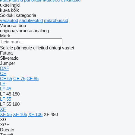
ukselingid
kuva kõik
Sõiduki kategooria
veoautod
sadulveokid
mikrobussid
Varuosa tüüp
originaalvaruosa
analoog
Mark
Sellele päringule ei leitud ühtegi vastet
Futura
Silverado
Jumper
DAF
CF
CF 65
CF 75
CF 85
LF
LF 45
LF 45 180
LF 55
LF 55 180
XF
XF 95
XF 105
XF 106
XF 480
XG
XG+
Ducato
Transit