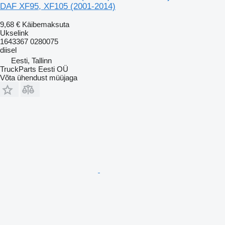
DAF XF95, XF105 (2001-2014)
9,68 €
Käibemaksuta
Ukselink
1643367 0280075
diisel
Eesti, Tallinn
TruckParts Eesti OÜ
Võta ühendust müüjaga