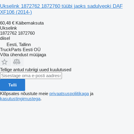
Ukselink 1872762 1872760 tüübi jaoks sadulveoki DAF
XF106 (2014-)
60,48 €
Käibemaksuta
Ukselink
1872762 1872760
diisel
Eesti, Tallinn
TruckParts Eesti OÜ
Võta ühendust müüjaga
Tellige antud rubriigi uued kuulutused
Telli
Klõpsates nõustute meie
privaatsuspoliitikaga
ja
kasutustingimustega
.