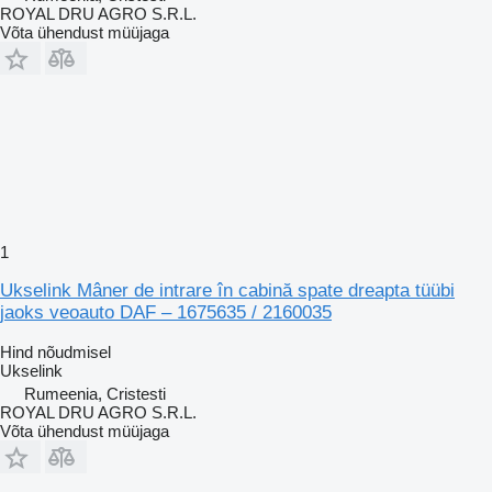
ROYAL DRU AGRO S.R.L.
Võta ühendust müüjaga
1
Ukselink Mâner de intrare în cabină spate dreapta tüübi
jaoks veoauto DAF – 1675635 / 2160035
Hind nõudmisel
Ukselink
Rumeenia, Cristesti
ROYAL DRU AGRO S.R.L.
Võta ühendust müüjaga