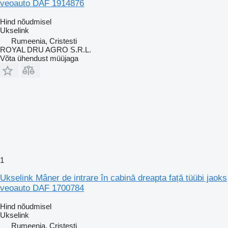
veoauto DAF 1914876
Hind nõudmisel
Ukselink
Rumeenia, Cristesti
ROYAL DRU AGRO S.R.L.
Võta ühendust müüjaga
1
Ukselink Mâner de intrare în cabină dreapta față tüübi jaoks
veoauto DAF 1700784
Hind nõudmisel
Ukselink
Rumeenia, Cristesti