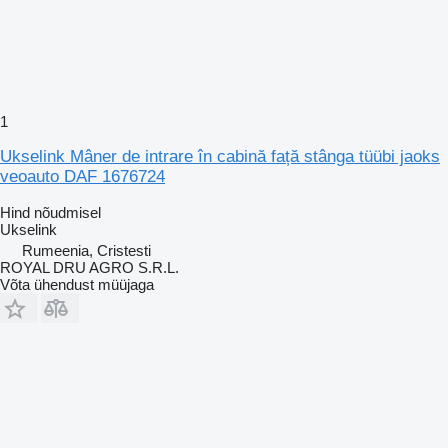
1
Ukselink Mâner de intrare în cabină față stânga tüübi jaoks
veoauto DAF 1676724
Hind nõudmisel
Ukselink
Rumeenia, Cristesti
ROYAL DRU AGRO S.R.L.
Võta ühendust müüjaga