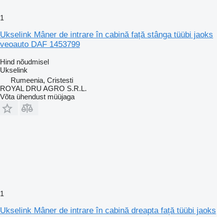
1
Ukselink Mâner de intrare în cabină față stânga tüübi jaoks
veoauto DAF 1453799
Hind nõudmisel
Ukselink
Rumeenia, Cristesti
ROYAL DRU AGRO S.R.L.
Võta ühendust müüjaga
1
Ukselink Mâner de intrare în cabină dreapta față tüübi jaoks