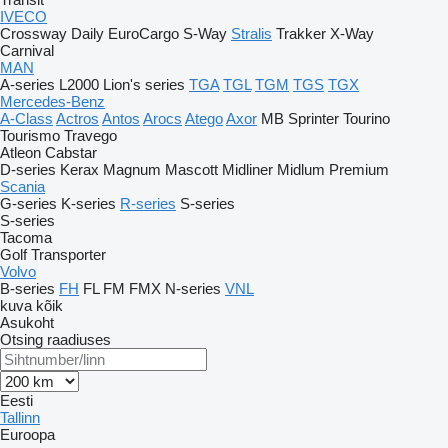
IVECO
Crossway
Daily
EuroCargo
S-Way
Stralis
Trakker
X-Way
Carnival
MAN
A-series
L2000
Lion's series
TGA
TGL
TGM
TGS
TGX
Mercedes-Benz
A-Class
Actros
Antos
Arocs
Atego
Axor
MB
Sprinter
Tourino
Tourismo
Travego
Atleon
Cabstar
D-series
Kerax
Magnum
Mascott
Midliner
Midlum
Premium
Scania
G-series
K-series
R-series
S-series
S-series
Tacoma
Golf
Transporter
Volvo
B-series
FH
FL
FM
FMX
N-series
VNL
kuva kõik
Asukoht
Otsing raadiuses
Eesti
Tallinn
Euroopa