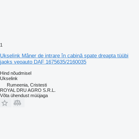
1
Ukselink Mâner de intrare în cabină spate dreapta tüübi
jaoks veoauto DAF 1675635/2160035
Hind nõudmisel
Ukselink
Rumeenia, Cristesti
ROYAL DRU AGRO S.R.L.
Võta ühendust müüjaga