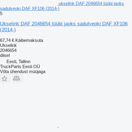
ukselink DAF 2046654 tüübi jaoks
sadulveoki DAF XF106 (2014-)
5
Ukselink DAF 2046654 tüübi jaoks sadulveoki DAF XF106
(2014-)
67,74 €
Käibemaksuta
Ukselink
2046654
diisel
Eesti, Tallinn
TruckParts Eesti OÜ
Võta ühendust müüjaga