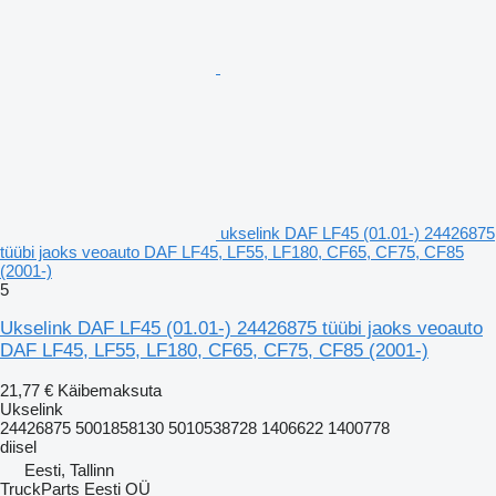
ukselink DAF LF45 (01.01-) 24426875
tüübi jaoks veoauto DAF LF45, LF55, LF180, CF65, CF75, CF85
(2001-)
5
Ukselink DAF LF45 (01.01-) 24426875 tüübi jaoks veoauto
DAF LF45, LF55, LF180, CF65, CF75, CF85 (2001-)
21,77 €
Käibemaksuta
Ukselink
24426875 5001858130 5010538728 1406622 1400778
diisel
Eesti, Tallinn
TruckParts Eesti OÜ