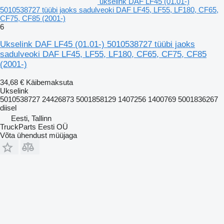
ukselink DAF LF45 (01.01-)
5010538727 tüübi jaoks sadulveoki DAF LF45, LF55, LF180, CF65,
CF75, CF85 (2001-)
6
Ukselink DAF LF45 (01.01-) 5010538727 tüübi jaoks
sadulveoki DAF LF45, LF55, LF180, CF65, CF75, CF85
(2001-)
34,68 €
Käibemaksuta
Ukselink
5010538727 24426873 5001858129 1407256 1400769 5001836267
diisel
Eesti, Tallinn
TruckParts Eesti OÜ
Võta ühendust müüjaga