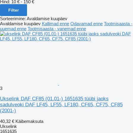
Hind:
10 € - 150 €
Filter
Sorteerimine
:
Avaldamise kuupäev
Avaldamise kuupäev
Kallimad enne
Odavamad enne
Tootmisaasta -
uuemad enne
Tootmisaasta - vanemad enne
3
Ukselink DAF CF85 (01.01-) 1651635 tüübi jaoks
sadulveoki DAF LF45, LF55, LF180, CF65, CF75, CF85
(2001-)
40,32 €
Käibemaksuta
Ukselink
1651635