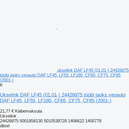
ukselink DAF LF45 (01.01-) 24426875
tüübi jaoks veoauto DAF LF45, LF55, LF180, CF65, CF75, CF85
(2001-)
6
Ukselink DAF LF45 (01.01-) 24426875 tüübi jaoks veoauto
DAF LF45, LF55, LF180, CF65, CF75, CF85 (2001-)
21,77 €
Käibemaksuta
Ukselink
24426875 5001858130 5010538728 1406622 1400778
diisel