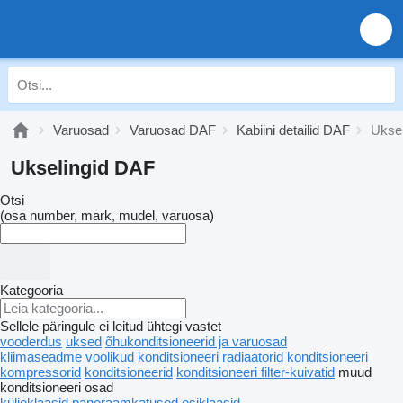
Varuosad
Varuosad DAF
Kabiini detailid DAF
Ukse
Ukselingid DAF
Otsi
(osa number, mark, mudel, varuosa)
Kategooria
Sellele päringule ei leitud ühtegi vastet
vooderdus
uksed
õhukonditsioneerid ja varuosad
kliimaseadme voolikud
konditsioneeri radiaatorid
konditsioneeri
kompressorid
konditsioneerid
konditsioneeri filter-kuivatid
muud
konditsioneeri osad
küljeklaasid
panoraamkatused
esiklaasid