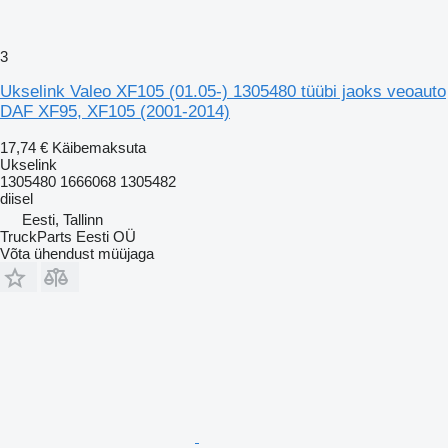
3
Ukselink Valeo XF105 (01.05-) 1305480 tüübi jaoks veoauto
DAF XF95, XF105 (2001-2014)
17,74 €
Käibemaksuta
Ukselink
1305480 1666068 1305482
diisel
Eesti, Tallinn
TruckParts Eesti OÜ
Võta ühendust müüjaga