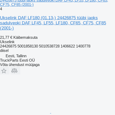
24426875 tüübi jaoks sadulveoki DAF LF45, LF55, LF180, CF65,
CF75, CF85 (2001-)
4
Ukselink DAF LF180 (01.13-) 24426875 tüübi jaoks
sadulveoki DAF LF45, LF55, LF180, CF65, CF75, CF85
(2001-)
21,77 €
Käibemaksuta
Ukselink
24426875 5001858130 5010538728 1406622 1400778
diisel
Eesti, Tallinn
TruckParts Eesti OÜ
Võta ühendust müüjaga