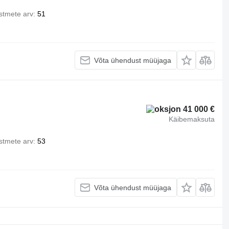
Istmete arv
51
Võta ühendust müüjaga
41 000 €
Käibemaksuta
Istmete arv
53
Võta ühendust müüjaga