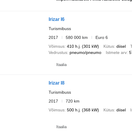
Irizar I6
Turismibuss
2017
580 000 km
Euro 6
Võimsus
410 h.j. (301 kW)
Kütus
diisel
T
Vedrustus
pneumo/pneumo
Istmete arv
5
Itaalia
Irizar I8
Turismibuss
2017
720 km
Võimsus
500 h.j. (368 kW)
Kütus
diisel
Itaalia