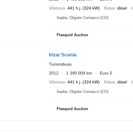
Võimsus
441 h.j. (324 kW)
Kütus
diisel
Itaalia, Olgiate Comasco (CO)
Fleequid Auction
Irizar Scania
Turismibuss
2012
1 390 009 km
Euro 5
Võimsus
441 h.j. (324 kW)
Kütus
diisel
Itaalia, Olgiate Comasco (CO)
Fleequid Auction