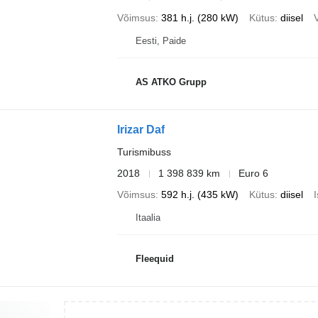
Võimsus
381 h.j. (280 kW)
Kütus
diisel
Eesti, Paide
AS ATKO Grupp
Irizar Daf
Turismibuss
2018
1 398 839 km
Euro 6
Võimsus
592 h.j. (435 kW)
Kütus
diisel
Itaalia
Fleequid