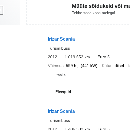
Müüte sõidukeid või m
Tehke seda koos meiega!
Irizar Scania
Turismibuss
2012
1 019 652 km
Euro 5
Võimsus
599 h.j. (441 kW)
Kütus
diisel
Itaalia
Fleequid
Irizar Scania
Turismibuss
2012
1 406 302 km
Euro 5