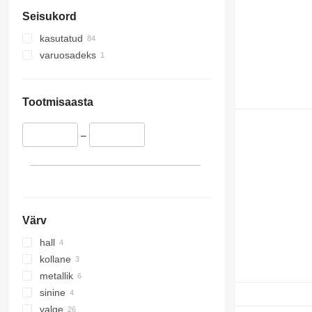
Seisukord
kasutatud
varuosadeks
Tootmisaasta
–
Värv
hall
kollane
metallik
sinine
valge