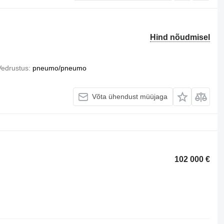
Hind nõudmisel
Vedrustus
pneumo/pneumo
Võta ühendust müüjaga
102 000 €