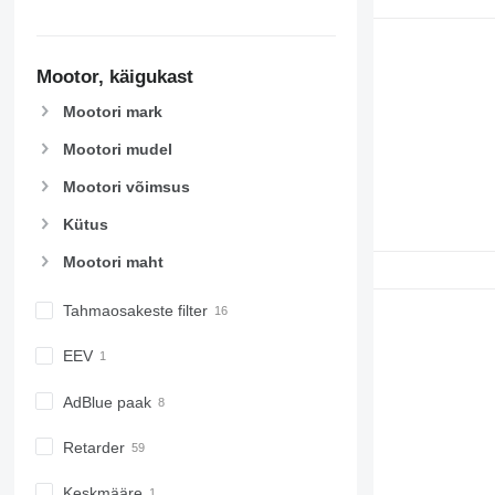
Mootor, käigukast
Mootori mark
Mootori mudel
Mootori võimsus
Kütus
Mootori maht
Tahmaosakeste filter
EEV
AdBlue paak
Retarder
Keskmääre