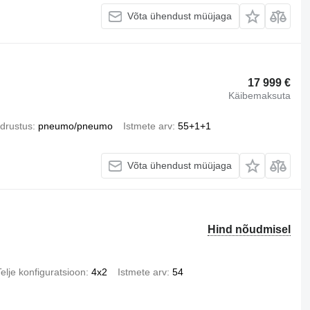
Võta ühendust müüjaga
17 999 €
Käibemaksuta
drustus
pneumo/pneumo
Istmete arv
55+1+1
Võta ühendust müüjaga
Hind nõudmisel
elje konfiguratsioon
4x2
Istmete arv
54