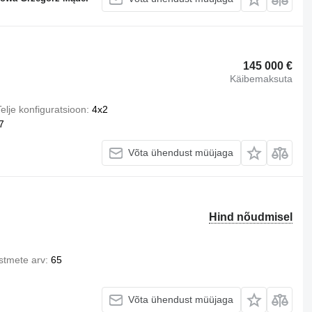
145 000 €
Käibemaksuta
elje konfiguratsioon
4x2
7
Võta ühendust müüjaga
Hind nõudmisel
Istmete arv
65
Võta ühendust müüjaga