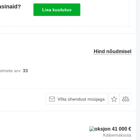
asinaid?
Lisa kuulutus
Hind nõudmisel
Istmete arv
33
Võta ühendust müüjaga
41 000 €
Käibemaksuta