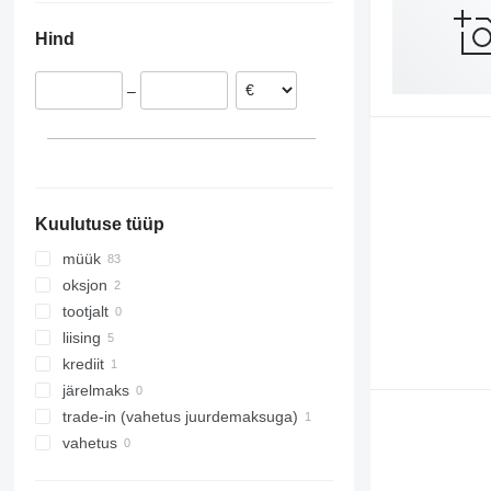
Poola
Hind
Hispaania
Prantsusmaa
–
Belgia
Saksamaa
Rumeenia
Horvaatia
kuva kõik
Kuulutuse tüüp
müük
oksjon
tootjalt
liising
krediit
järelmaks
trade-in (vahetus juurdemaksuga)
vahetus