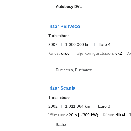
Autobusy DVL
Irizar PB Iveco
Turismibuss
2007
1 000 000 km
Euro 4
Kütus
diisel
Telje konfiguratsioon
6x2
Ve
Rumeenia, Bucharest
Irizar Scania
Turismibuss
2002
1 911 964 km
Euro 3
Võimsus
420 h.j. (309 kW)
Kütus
diisel
T
Itaalia