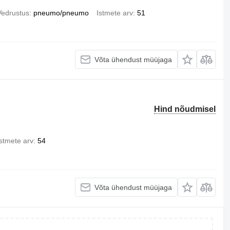
Vedrustus
pneumo/pneumo
Istmete arv
51
Võta ühendust müüjaga
Hind nõudmisel
Istmete arv
54
Võta ühendust müüjaga