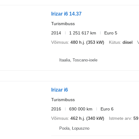
Irizar i6 14.37
Turismibuss
2014
1 251 617 km
Euro 5
Võimsus
480 h.j. (353 kW)
Kütus
diisel
Itaalia, Toscano-ioele
Irizar i6
Turismibuss
2016
690 000 km
Euro 6
Võimsus
462 h.j. (340 kW)
Istmete arv
59
Poola, Łopuszno