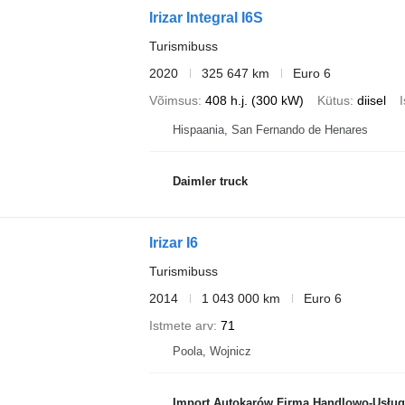
Irizar Integral I6S
Turismibuss
2020
325 647 km
Euro 6
Võimsus
408 h.j. (300 kW)
Kütus
diisel
Hispaania, San Fernando de Henares
Daimler truck
Irizar I6
Turismibuss
2014
1 043 000 km
Euro 6
Istmete arv
71
Poola, Wojnicz
Import Autokarów Firma Handlowo-Usłu