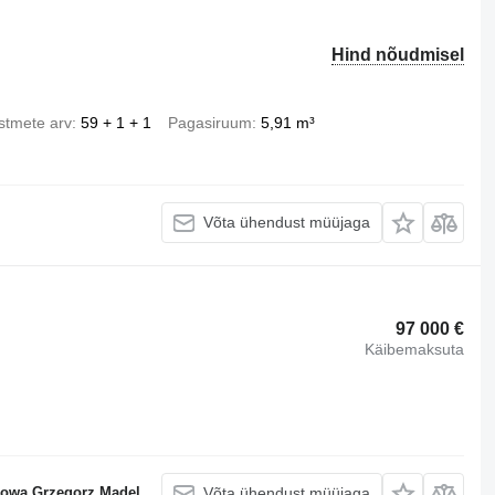
Hind nõudmisel
Istmete arv
59 + 1 + 1
Pagasiruum
5,91 m³
Võta ühendust müüjaga
97 000 €
Käibemaksuta
gowa Grzegorz Mądel
Võta ühendust müüjaga