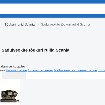
Tõukuri rullid Scania
Sadulveokite tõukuri rullid Scania
:
Sadulveokite tõukuri rullid Scania
ldamise kuupäev
äev
Kallimad enne
Odavamad enne
Tootmisaasta - uuemad enne
Toot