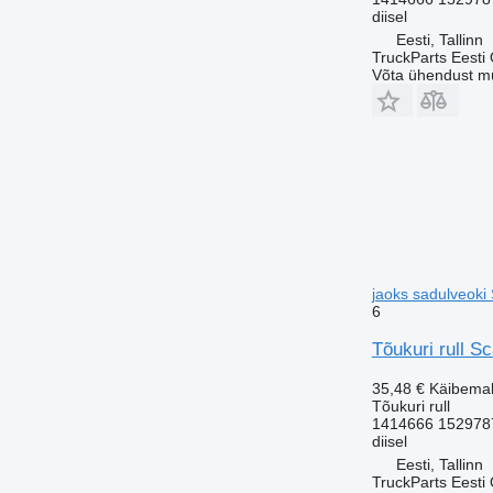
diisel
Eesti, Tallinn
TruckParts Eesti
Võta ühendust m
jaoks sadulveoki
6
Tõukuri rull S
35,48 €
Käibema
Tõukuri rull
1414666 152978
diisel
Eesti, Tallinn
TruckParts Eesti