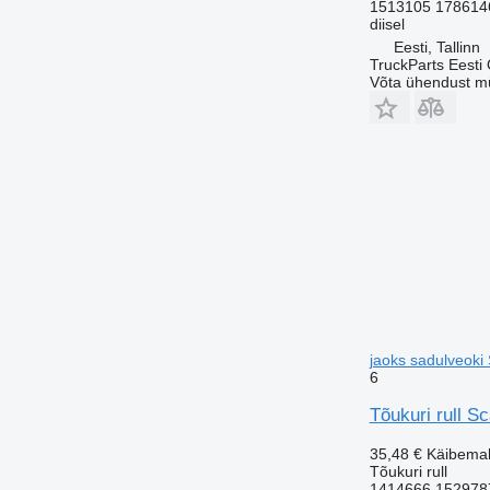
1513105 178614
diisel
Eesti, Tallinn
TruckParts Eesti
Võta ühendust m
jaoks sadulveoki
6
Tõukuri rull S
35,48 €
Käibema
Tõukuri rull
1414666 152978