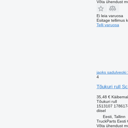
Võta ühendust m
Ei leia varuosa
Esitage tellimus 
Telli varuosa
jaoks sadulveoki
4
Tõukuri rull S
35,48 €
Käibema
Tõukuri rull
1513107 178617
diisel
Eesti, Tallinn
TruckParts Eesti
Võta ühendust m