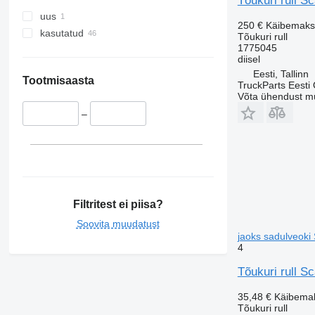
Tõukuri rull S
uus
250 €
Käibemaks
kasutatud
Tõukuri rull
1775045
diisel
Eesti, Tallinn
Tootmisaasta
TruckParts Eesti
Võta ühendust m
–
Filtritest ei piisa?
Soovita muudatust
jaoks sadulveoki
4
Tõukuri rull S
35,48 €
Käibema
Tõukuri rull