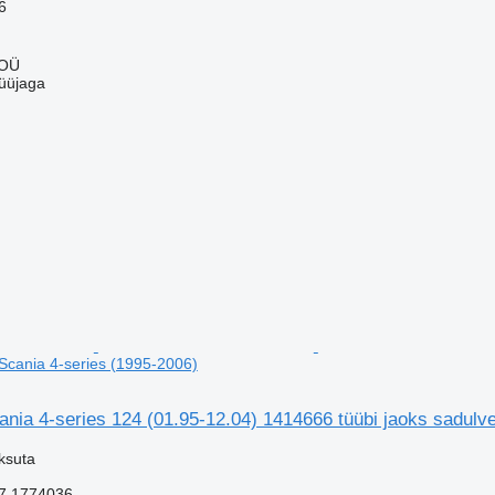
6
 OÜ
üüjaga
 Scania 4-series (1995-2006)
cania 4-series 124 (01.95-12.04) 1414666 tüübi jaoks sadulv
ksuta
7 1774036