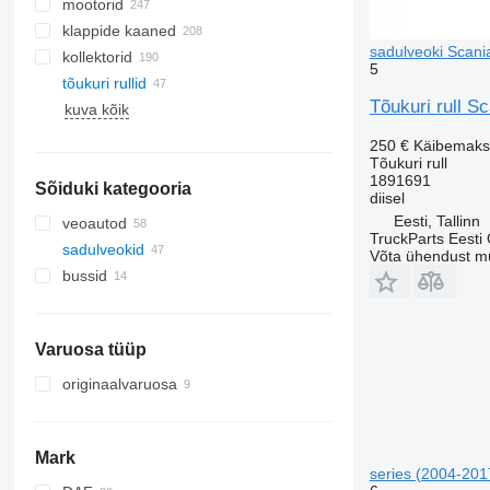
mootorid
klappide kaaned
sadulveoki Scani
kollektorid
5
tõukuri rullid
Tõukuri rull S
kuva kõik
250 €
Käibemaks
Tõukuri rull
1891691
Sõiduki kategooria
diisel
Eesti, Tallinn
veoautod
TruckParts Eesti
sadulveokid
Võta ühendust m
bussid
Varuosa tüüp
originaalvaruosa
Mark
series (2004-201