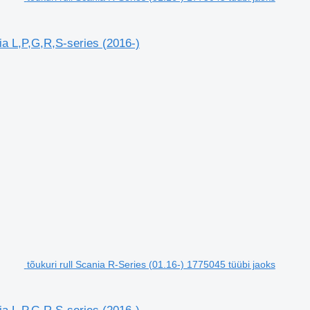
ia L,P,G,R,S-series (2016-)
tõukuri rull Scania R-Series (01.16-) 1775045 tüübi jaoks