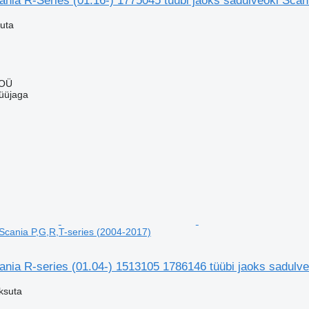
cania R-Series (01.16-) 1775045 tüübi jaoks sadulveoki Scan
uta
 OÜ
üüjaga
 Scania P,G,R,T-series (2004-2017)
cania R-series (01.04-) 1513105 1786146 tüübi jaoks sadulv
ksuta