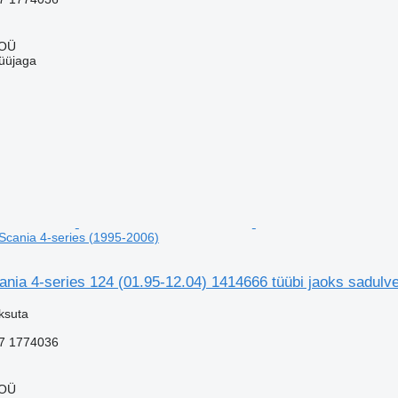
 OÜ
üüjaga
 Scania 4-series (1995-2006)
cania 4-series 124 (01.95-12.04) 1414666 tüübi jaoks sadulv
ksuta
7 1774036
 OÜ