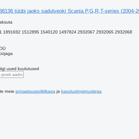
488136 tüübi jaoks sadulveoki Scania P,G,R,T-series (2004-
aksuta
1 1891692 1512895 1540120 1497824 2932067 2932065 2932068
 OÜ
üüjaga
riigi uued kuulutused
ute meie
privaatsuspoliitikaga
ja
kasutustingimustega
.