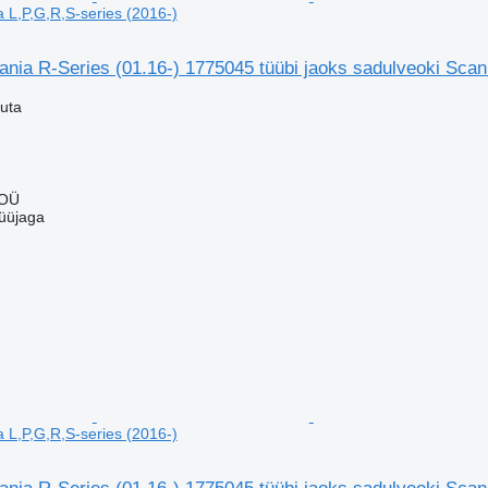
a L,P,G,R,S-series (2016-)
cania R-Series (01.16-) 1775045 tüübi jaoks sadulveoki Scan
uta
 OÜ
üüjaga
a L,P,G,R,S-series (2016-)