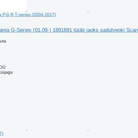
a P,G,R,T-series (2004-2017)
cania G-Series (01.09-) 1891691 tüübi jaoks sadulveoki Sca
uta
 OÜ
üüjaga
7)