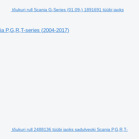
tõukuri rull Scania G-Series (01.09-) 1891691 tüübi jaoks
nia P,G,R,T-series (2004-2017)
tõukuri rull 2488136 tüübi jaoks sadulveoki Scania P,G,R,T-