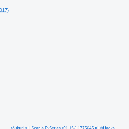
2017)
tõukuri rull Scania R-Series (01.16-) 1775045 tüübi jaoks