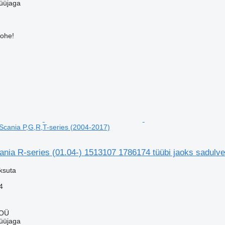
üüjaga
kohe!
 Scania P,G,R,T-series (2004-2017)
cania R-series (01.04-) 1513107 1786174 tüübi jaoks sadulv
ksuta
4
 OÜ
üüjaga