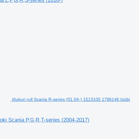
ia L,P,G,R,S-series (2016-)
tõukuri rull Scania R-series (01.04-) 1513105 1786146 tüübi
eoki Scania P,G,R,T-series (2004-2017)