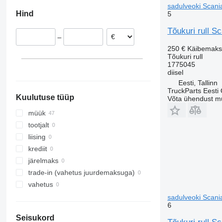
Kreeka
sadulveoki Scani
Hind
5
Tõukuri rull S
–
250 €
Käibemaks
Tõukuri rull
1775045
diisel
Eesti, Tallinn
TruckParts Eesti
Kuulutuse tüüp
Võta ühendust m
müük
tootjalt
liising
krediit
järelmaks
trade-in (vahetus juurdemaksuga)
vahetus
sadulveoki Scani
6
Seisukord