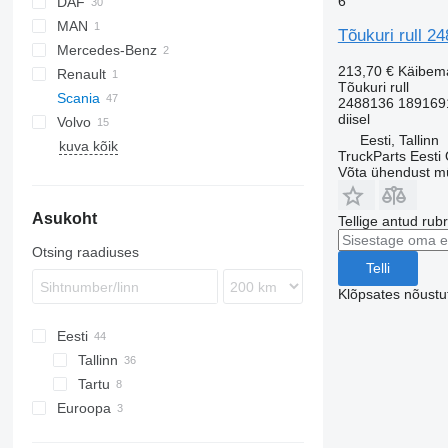
6
DAF
MAN
CF
Tõukuri rull 2
Mercedes-Benz
XF
TGA
213,70 €
Käibem
Renault
XG
Actros
Tõukuri rull
Scania
Atego
Magnum
2488136 189169
diisel
Volvo
Axor
R-series
Eesti, Tallinn
kuva kõik
FH
R440
TruckParts Eesti
VNL
R560
Võta ühendust m
Asukoht
Tellige antud rub
Otsing raadiuses
Telli
Klõpsates nõust
Eesti
Tallinn
Tartu
Euroopa
Rumeenia