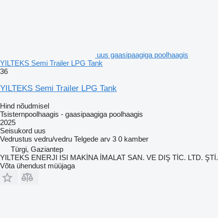
uus gaasipaagiga poolhaagis
YILTEKS Semi Trailer LPG Tank
36
YILTEKS Semi Trailer LPG Tank
Hind nõudmisel
Tsisternpoolhaagis - gaasipaagiga poolhaagis
2025
Seisukord
uus
Vedrustus
vedru/vedru
Telgede arv
3
0 kamber
Türgi, Gaziantep
YILTEKS ENERJI ISI MAKİNA İMALAT SAN. VE DIŞ TİC. LTD. ŞTİ.
Võta ühendust müüjaga