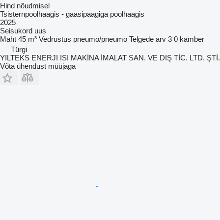
Hind nõudmisel
Tsisternpoolhaagis - gaasipaagiga poolhaagis
2025
Seisukord
uus
Maht
45 m³
Vedrustus
pneumo/pneumo
Telgede arv
3
0 kamber
Türgi
YILTEKS ENERJI ISI MAKİNA İMALAT SAN. VE DIŞ TİC. LTD. ŞTİ.
Võta ühendust müüjaga