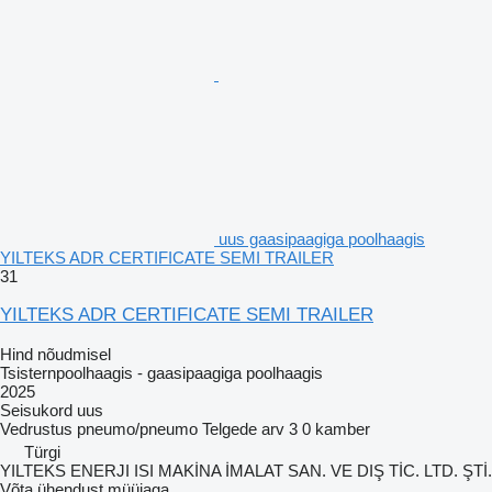
uus gaasipaagiga poolhaagis
YILTEKS ADR CERTIFICATE SEMI TRAILER
31
YILTEKS ADR CERTIFICATE SEMI TRAILER
Hind nõudmisel
Tsisternpoolhaagis - gaasipaagiga poolhaagis
2025
Seisukord
uus
Vedrustus
pneumo/pneumo
Telgede arv
3
0 kamber
Türgi
YILTEKS ENERJI ISI MAKİNA İMALAT SAN. VE DIŞ TİC. LTD. ŞTİ.
Võta ühendust müüjaga