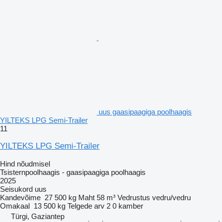
uus gaasipaagiga poolhaagis
YILTEKS LPG Semi-Trailer
11
YILTEKS LPG Semi-Trailer
Hind nõudmisel
Tsisternpoolhaagis - gaasipaagiga poolhaagis
2025
Seisukord
uus
Kandevõime
27 500 kg
Maht
58 m³
Vedrustus
vedru/vedru
Omakaal
13 500 kg
Telgede arv
2
0 kamber
Türgi, Gaziantep