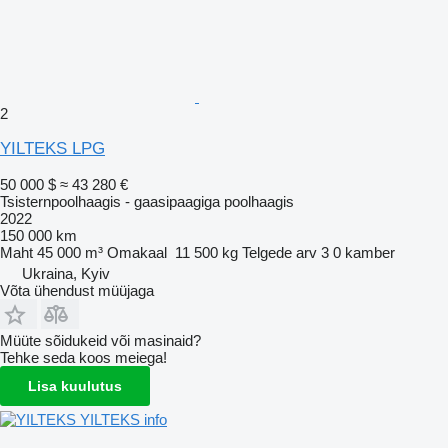
2
YILTEKS LPG
50 000 $
≈ 43 280 €
Tsisternpoolhaagis - gaasipaagiga poolhaagis
2022
150 000 km
Maht
45 000 m³
Omakaal
11 500 kg
Telgede arv
3
0 kamber
Ukraina, Kyiv
Võta ühendust müüjaga
Müüte sõidukeid või masinaid?
Tehke seda koos meiega!
Lisa kuulutus
YILTEKS info