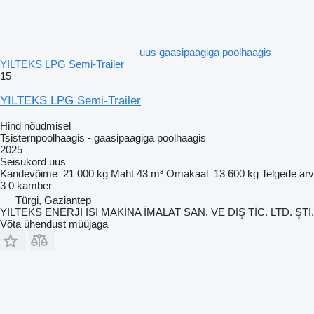
uus gaasipaagiga poolhaagis
YILTEKS LPG Semi-Trailer
15
YILTEKS LPG Semi-Trailer
Hind nõudmisel
Tsisternpoolhaagis - gaasipaagiga poolhaagis
2025
Seisukord
uus
Kandevõime
21 000 kg
Maht
43 m³
Omakaal
13 600 kg
Telgede arv
3
0 kamber
Türgi, Gaziantep
YILTEKS ENERJI ISI MAKİNA İMALAT SAN. VE DIŞ TİC. LTD. ŞTİ.
Võta ühendust müüjaga