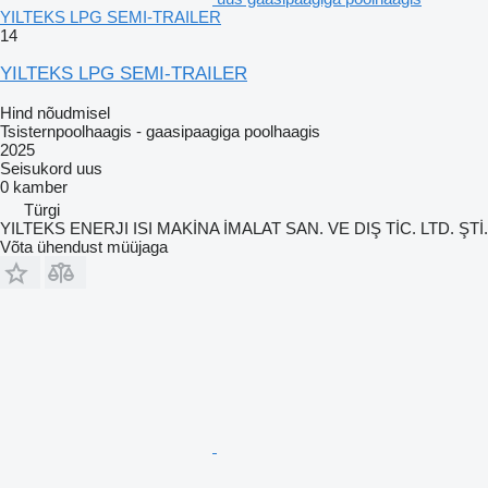
YILTEKS LPG SEMI-TRAILER
14
YILTEKS LPG SEMI-TRAILER
Hind nõudmisel
Tsisternpoolhaagis - gaasipaagiga poolhaagis
2025
Seisukord
uus
0 kamber
Türgi
YILTEKS ENERJI ISI MAKİNA İMALAT SAN. VE DIŞ TİC. LTD. ŞTİ.
Võta ühendust müüjaga