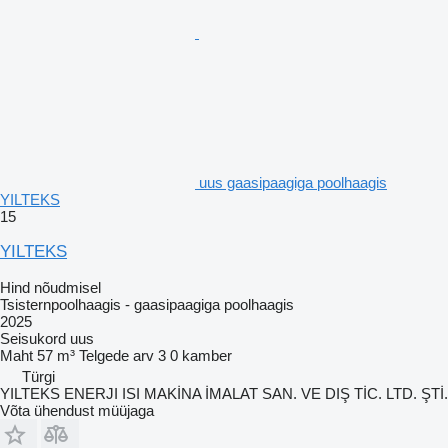
uus gaasipaagiga poolhaagis
YILTEKS
15
YILTEKS
Hind nõudmisel
Tsisternpoolhaagis - gaasipaagiga poolhaagis
2025
Seisukord
uus
Maht
57 m³
Telgede arv
3
0 kamber
Türgi
YILTEKS ENERJI ISI MAKİNA İMALAT SAN. VE DIŞ TİC. LTD. ŞTİ.
Võta ühendust müüjaga