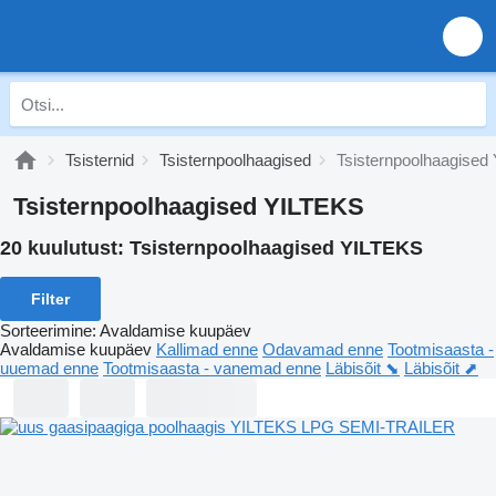
Tsisternid
Tsisternpoolhaagised
Tsisternpoolhaagised
Tsisternpoolhaagised YILTEKS
20 kuulutust:
Tsisternpoolhaagised YILTEKS
Filter
Sorteerimine
:
Avaldamise kuupäev
Avaldamise kuupäev
Kallimad enne
Odavamad enne
Tootmisaasta -
uuemad enne
Tootmisaasta - vanemad enne
Läbisõit ⬊
Läbisõit ⬈