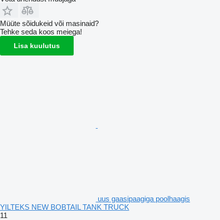
Müüte sõidukeid või masinaid?
Tehke seda koos meiega!
Lisa kuulutus
uus gaasipaagiga poolhaagis
YILTEKS NEW BOBTAIL TANK TRUCK
11