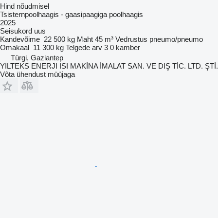
Hind nõudmisel
Tsisternpoolhaagis - gaasipaagiga poolhaagis
2025
Seisukord
uus
Kandevõime
22 500 kg
Maht
45 m³
Vedrustus
pneumo/pneumo
Omakaal
11 300 kg
Telgede arv
3
0 kamber
Türgi, Gaziantep
YILTEKS ENERJI ISI MAKİNA İMALAT SAN. VE DIŞ TİC. LTD. ŞTİ.
Võta ühendust müüjaga