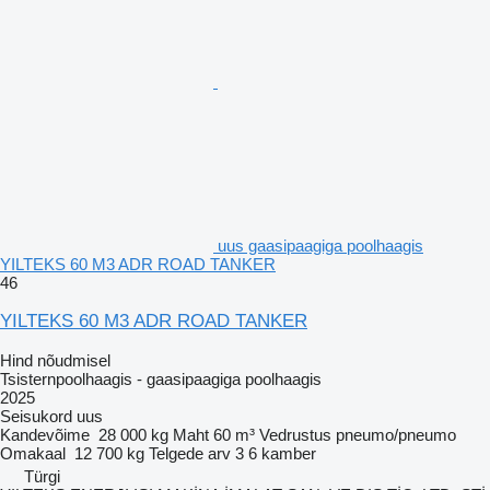
uus gaasipaagiga poolhaagis
YILTEKS 60 M3 ADR ROAD TANKER
46
YILTEKS 60 M3 ADR ROAD TANKER
Hind nõudmisel
Tsisternpoolhaagis - gaasipaagiga poolhaagis
2025
Seisukord
uus
Kandevõime
28 000 kg
Maht
60 m³
Vedrustus
pneumo/pneumo
Omakaal
12 700 kg
Telgede arv
3
6 kamber
Türgi