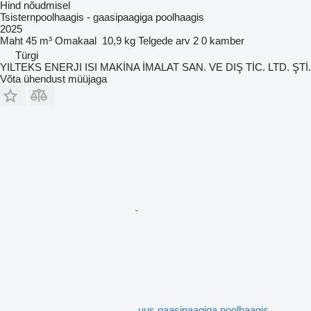
Hind nõudmisel
Tsisternpoolhaagis - gaasipaagiga poolhaagis
2025
Maht
45 m³
Omakaal
10,9 kg
Telgede arv
2
0 kamber
Türgi
YILTEKS ENERJI ISI MAKİNA İMALAT SAN. VE DIŞ TİC. LTD. ŞTİ.
Võta ühendust müüjaga
uus gaasipaagiga poolhaagis