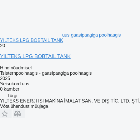
uus gaasipaagiga poolhaagis
YILTEKS LPG BOBTAIL TANK
20
YILTEKS LPG BOBTAIL TANK
Hind nõudmisel
Tsisternpoolhaagis - gaasipaagiga poolhaagis
2025
Seisukord
uus
0 kamber
Türgi
YILTEKS ENERJI ISI MAKİNA İMALAT SAN. VE DIŞ TİC. LTD. ŞTİ.
Võta ühendust müüjaga