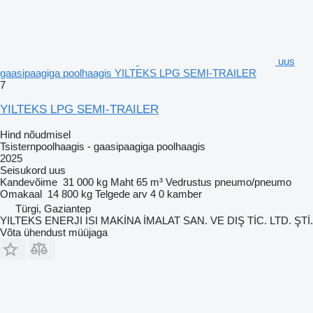
uus
gaasipaagiga poolhaagis YILTEKS LPG SEMI-TRAILER
7
YILTEKS LPG SEMI-TRAILER
Hind nõudmisel
Tsisternpoolhaagis - gaasipaagiga poolhaagis
2025
Seisukord
uus
Kandevõime
31 000 kg
Maht
65 m³
Vedrustus
pneumo/pneumo
Omakaal
14 800 kg
Telgede arv
4
0 kamber
Türgi, Gaziantep
YILTEKS ENERJI ISI MAKİNA İMALAT SAN. VE DIŞ TİC. LTD. ŞTİ.
Võta ühendust müüjaga