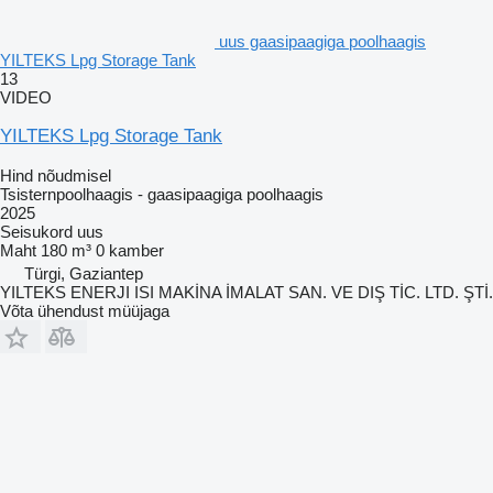
uus gaasipaagiga poolhaagis
YILTEKS Lpg Storage Tank
13
VIDEO
YILTEKS Lpg Storage Tank
Hind nõudmisel
Tsisternpoolhaagis - gaasipaagiga poolhaagis
2025
Seisukord
uus
Maht
180 m³
0 kamber
Türgi, Gaziantep
YILTEKS ENERJI ISI MAKİNA İMALAT SAN. VE DIŞ TİC. LTD. ŞTİ.
Võta ühendust müüjaga