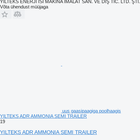
YILTEKS ENERJI ISI MAKİNA İMALAT SAN. VE DIŞ TİC. LTD. ŞTİ.
Võta ühendust müüjaga
uus gaasipaagiga poolhaagis
YILTEKS ADR AMMONIA SEMI TRAILER
19
YILTEKS ADR AMMONIA SEMI TRAILER