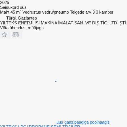
2025
Seisukord
uus
Maht
45 m³
Vedrustus
vedru/pneumo
Telgede arv
3
0 kamber
Türgi, Gaziantep
YILTEKS ENERJI ISI MAKİNA İMALAT SAN. VE DIŞ TİC. LTD. ŞTİ.
Võta ühendust müüjaga
uus gaasipaagiga poolhaagis
YILTEKS LPG/ PROPANE SEMI TRAILER