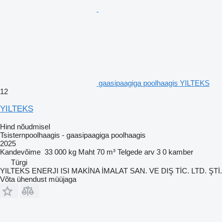
gaasipaagiga poolhaagis YILTEKS
12
YILTEKS
Hind nõudmisel
Tsisternpoolhaagis - gaasipaagiga poolhaagis
2025
Kandevõime
33 000 kg
Maht
70 m³
Telgede arv
3
0 kamber
Türgi
YILTEKS ENERJI ISI MAKİNA İMALAT SAN. VE DIŞ TİC. LTD. ŞTİ.
Võta ühendust müüjaga