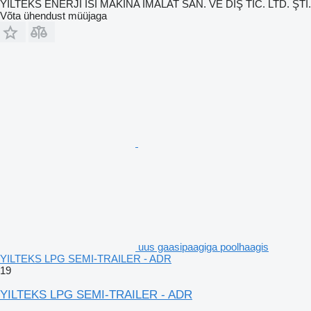
YILTEKS ENERJI ISI MAKİNA İMALAT SAN. VE DIŞ TİC. LTD. ŞTİ.
Võta ühendust müüjaga
uus gaasipaagiga poolhaagis
YILTEKS LPG SEMI-TRAILER - ADR
19
YILTEKS LPG SEMI-TRAILER - ADR