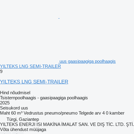
uus gaasipaagiga poolhaagis
YILTEKS LNG SEMI-TRAILER
9
YILTEKS LNG SEMI-TRAILER
Hind nõudmisel
Tsisternpoolhaagis - gaasipaagiga poolhaagis
2025
Seisukord
uus
Maht
60 m³
Vedrustus
pneumo/pneumo
Telgede arv
4
0 kamber
Türgi, Gaziantep
YILTEKS ENERJI ISI MAKİNA İMALAT SAN. VE DIŞ TİC. LTD. ŞTİ.
Võta ühendust müüjaga