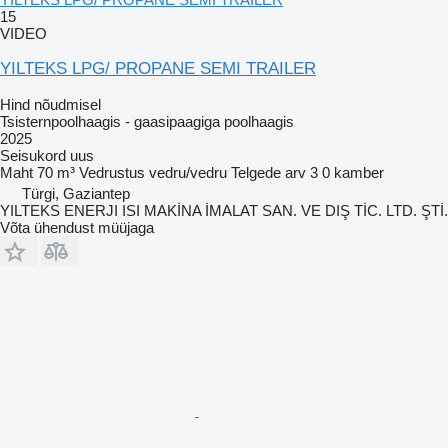
15
VIDEO
YILTEKS LPG/ PROPANE SEMI TRAILER
Hind nõudmisel
Tsisternpoolhaagis - gaasipaagiga poolhaagis
2025
Seisukord
uus
Maht
70 m³
Vedrustus
vedru/vedru
Telgede arv
3
0 kamber
Türgi, Gaziantep
YILTEKS ENERJI ISI MAKİNA İMALAT SAN. VE DIŞ TİC. LTD. ŞTİ.
Võta ühendust müüjaga