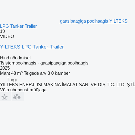
gaasipaagiga poolhaagis YILTEKS
LPG Tanker Trailer
19
VIDEO
YILTEKS LPG Tanker Trailer
Hind nõudmisel
Tsisternpoolhaagis - gaasipaagiga poolhaagis
2025
Maht
48 m³
Telgede arv
3
0 kamber
Türgi
YILTEKS ENERJI ISI MAKİNA İMALAT SAN. VE DIŞ TİC. LTD. ŞTİ.
Võta ühendust müüjaga