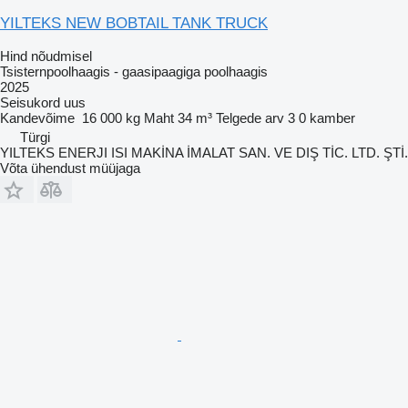
YILTEKS NEW BOBTAIL TANK TRUCK
Hind nõudmisel
Tsisternpoolhaagis - gaasipaagiga poolhaagis
2025
Seisukord
uus
Kandevõime
16 000 kg
Maht
34 m³
Telgede arv
3
0 kamber
Türgi
YILTEKS ENERJI ISI MAKİNA İMALAT SAN. VE DIŞ TİC. LTD. ŞTİ.
Võta ühendust müüjaga