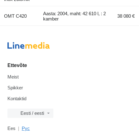
Aasta: 2004, maht: 42 610 l, : 2
OMT C420
38 080 €
kamber
Ettevõte
Meist
Spikker
Kontaktid
Eesti / eesti
Ees
Рус