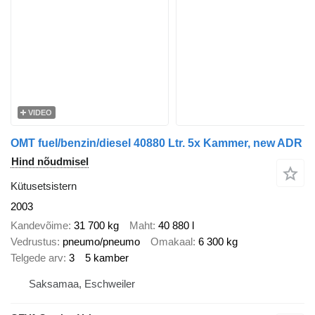
VIDEO
OMT fuel/benzin/diesel 40880 Ltr. 5x Kammer, new ADR
Hind nõudmisel
Kütusetsistern
2003
Kandevõime
31 700 kg
Maht
40 880 l
Vedrustus
pneumo/pneumo
Omakaal
6 300 kg
Telgede arv
3
5 kamber
Saksamaa, Eschweiler