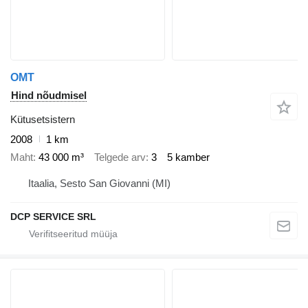
OMT
Hind nõudmisel
Kütusetsistern
2008
1 km
Maht
43 000 m³
Telgede arv
3
5 kamber
Itaalia, Sesto San Giovanni (MI)
DCP SERVICE SRL