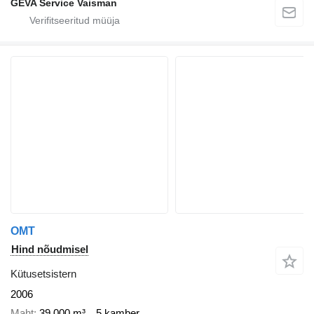
GEVA Service Vaisman
OMT
Hind nõudmisel
Kütusetsistern
2006
Maht
39 000 m³
5 kamber