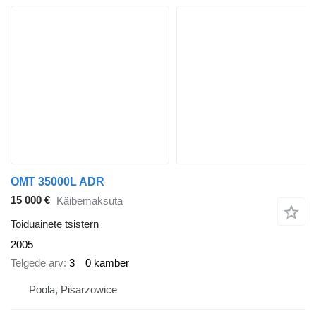
OMT 35000L ADR
15 000 €
Käibemaksuta
Toiduainete tsistern
2005
Telgede arv
3
0 kamber
Poola, Pisarzowice