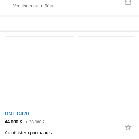
OMT C420
44 000 $
≈ 38 080 €
Autotsistern poolhaagis