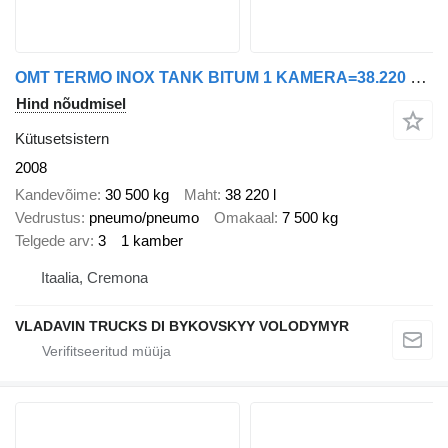
OMT TERMO INOX TANK BITUM 1 KAMERA=38.220 L ADR
Hind nõudmisel
Kütusetsistern
2008
Kandevõime
30 500 kg
Maht
38 220 l
Vedrustus
pneumo/pneumo
Omakaal
7 500 kg
Telgede arv
3
1 kamber
Itaalia, Cremona
VLADAVIN TRUCKS DI BYKOVSKYY VOLODYMYR