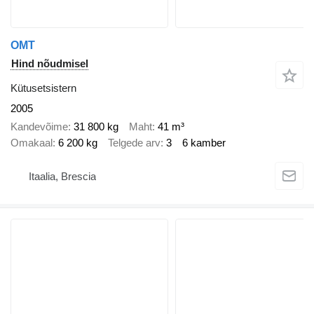
OMT
Hind nõudmisel
Kütusetsistern
2005
Kandevõime
31 800 kg
Maht
41 m³
Omakaal
6 200 kg
Telgede arv
3
6 kamber
Itaalia, Brescia