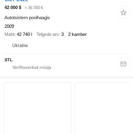
42 000 $
≈ 36 350 €
Autotsistern poolhaagis
2009
Maht
42 740 l
Telgede arv
3
2 kamber
Ukraina
STL