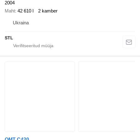
2004
Maht
42 610 l
2 kamber
Ukraina
STL
OMT C420