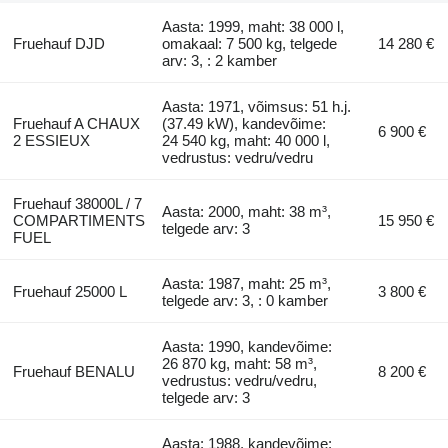
Aasta: 1999, maht: 38 000 l,
Fruehauf DJD
omakaal: 7 500 kg, telgede
14 280 €
arv: 3, : 2 kamber
Aasta: 1971, võimsus: 51 h.j.
Fruehauf A CHAUX
(37.49 kW), kandevõime:
6 900 €
2 ESSIEUX
24 540 kg, maht: 40 000 l,
vedrustus: vedru/vedru
Fruehauf 38000L / 7
Aasta: 2000, maht: 38 m³,
COMPARTIMENTS
15 950 €
telgede arv: 3
FUEL
Aasta: 1987, maht: 25 m³,
Fruehauf 25000 L
3 800 €
telgede arv: 3, : 0 kamber
Aasta: 1990, kandevõime:
26 870 kg, maht: 58 m³,
Fruehauf BENALU
8 200 €
vedrustus: vedru/vedru,
telgede arv: 3
Aasta: 1988, kandevõime: