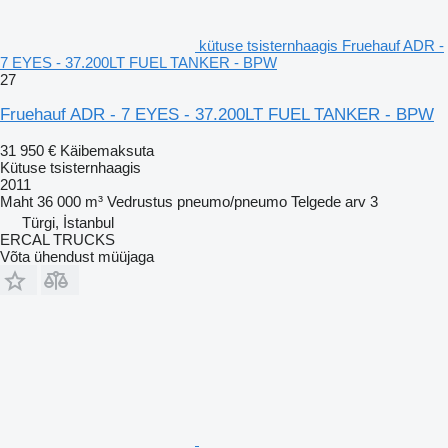
kütuse tsisternhaagis Fruehauf ADR -
7 EYES - 37.200LT FUEL TANKER - BPW
27
Fruehauf ADR - 7 EYES - 37.200LT FUEL TANKER - BPW
31 950 €
Käibemaksuta
Kütuse tsisternhaagis
2011
Maht
36 000 m³
Vedrustus
pneumo/pneumo
Telgede arv
3
Türgi, İstanbul
ERCAL TRUCKS
Võta ühendust müüjaga