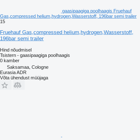
gaasipaagiga poolhaagis Fruehauf
Gas,compressed helium,hydrogen,Wasserstoff, 196bar semi trailer
15
Fruehauf Gas,compressed helium,hydrogen,Wasserstoff,
196bar semi trailer
Hind nõudmisel
Tsistern - gaasipaagiga poolhaagis
0 kamber
Saksamaa, Cologne
Eurasia ADR
Võta ühendust müüjaga