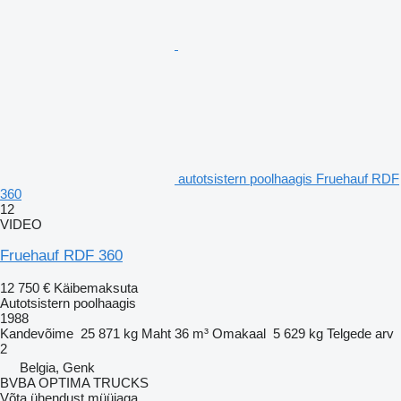
autotsistern poolhaagis Fruehauf RDF
360
12
VIDEO
Fruehauf RDF 360
12 750 €
Käibemaksuta
Autotsistern poolhaagis
1988
Kandevõime
25 871 kg
Maht
36 m³
Omakaal
5 629 kg
Telgede arv
2
Belgia, Genk
BVBA OPTIMA TRUCKS
Võta ühendust müüjaga