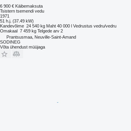
6 900 €
Käibemaksuta
Tsistern tsemendi vedu
1971
51 h.j. (37.49 kW)
Kandevõime
24 540 kg
Maht
40 000 l
Vedrustus
vedru/vedru
Omakaal
7 459 kg
Telgede arv
2
Prantsusmaa, Neuville-Saint-Amand
SODINEG
Võta ühendust müüjaga