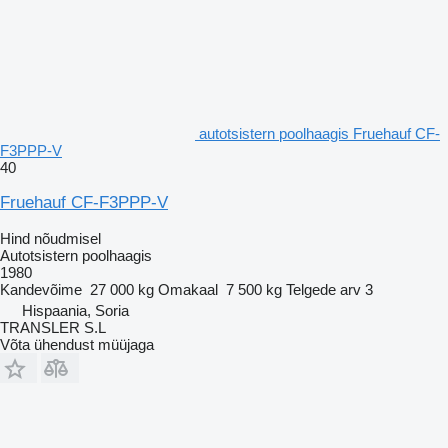
autotsistern poolhaagis Fruehauf CF-
F3PPP-V
40
Fruehauf CF-F3PPP-V
Hind nõudmisel
Autotsistern poolhaagis
1980
Kandevõime
27 000 kg
Omakaal
7 500 kg
Telgede arv
3
Hispaania, Soria
TRANSLER S.L
Võta ühendust müüjaga