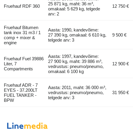
25 871 kg, maht: 36 m³,
Fruehauf RDF 360
12 750 €
omakaal: 5 629 kg, telgede
arv: 2
Fruehauf Bitumen
Aasta: 1990, kandevõime:
tank inox 31 m3 / 1
27 390 kg, omakaal: 6 610 kg,
9 500 €
comp + mixer &
telgede arv: 3
engine
Aasta: 1997, kandevõime:
Fruehauf Fuel 39886
27 900 kg, maht: 39 886 m³,
Liter, 7
12 900 €
vedrustus: pneumo/pneumo,
Compartments
omakaal: 6 100 kg
Fruehauf ADR - 7
Aasta: 2011, maht: 36 000 m³,
EYES - 37.200LT
vedrustus: pneumo/pneumo,
31 950 €
FUEL TANKER -
telgede arv: 3
BPW