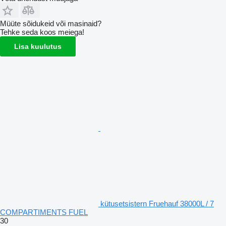
Müüte sõidukeid või masinaid?
Tehke seda koos meiega!
Lisa kuulutus
kütusetsistern Fruehauf 38000L / 7
COMPARTIMENTS FUEL
30