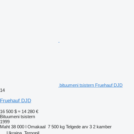
bituumeni tsistern Fruehauf DJD
14
Fruehauf DJD
16 500 $
≈ 14 280 €
Bituumeni tsistern
1999
Maht
38 000 l
Omakaal
7 500 kg
Telgede arv
3
2 kamber
Ukraina, Ternopil