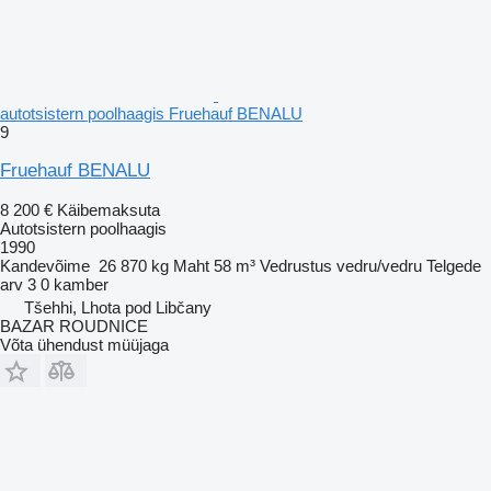
autotsistern poolhaagis Fruehauf BENALU
9
Fruehauf BENALU
8 200 €
Käibemaksuta
Autotsistern poolhaagis
1990
Kandevõime
26 870 kg
Maht
58 m³
Vedrustus
vedru/vedru
Telgede
arv
3
0 kamber
Tšehhi, Lhota pod Libčany
BAZAR ROUDNICE
Võta ühendust müüjaga