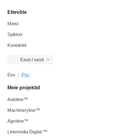
Ettevõte
Meist
Spikker
Kontaktid
Eesti / eesti
Ees
Рус
Meie projektid
Autoline™
Machineryline™
Agroline™
Linemedia Digital ™