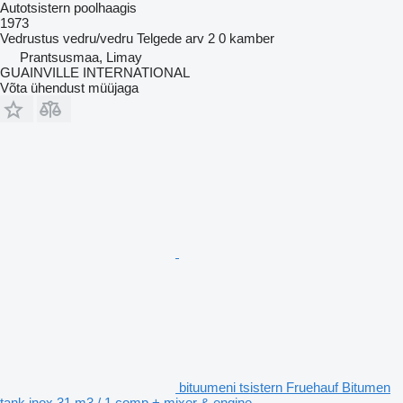
Autotsistern poolhaagis
1973
Vedrustus
vedru/vedru
Telgede arv
2
0 kamber
Prantsusmaa, Limay
GUAINVILLE INTERNATIONAL
Võta ühendust müüjaga
bituumeni tsistern Fruehauf Bitumen
tank inox 31 m3 / 1 comp + mixer & engine