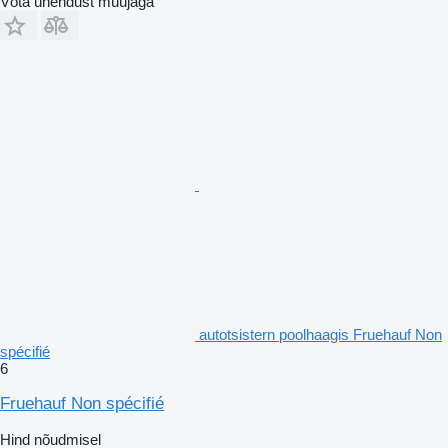
Võta ühendust müüjaga
autotsistern poolhaagis Fruehauf Non
spécifié
6
Fruehauf Non spécifié
Hind nõudmisel