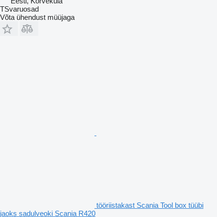
Eesti, Kõrveküla
TSvaruosad
Võta ühendust müüjaga
tööriistakast Scania Tool box tüübi
jaoks sadulveoki Scania R420