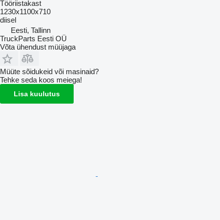
Tööriistakast
1230x1100x710
diisel
Eesti, Tallinn
TruckParts Eesti OÜ
Võta ühendust müüjaga
Müüte sõidukeid või masinaid?
Tehke seda koos meiega!
Lisa kuulutus