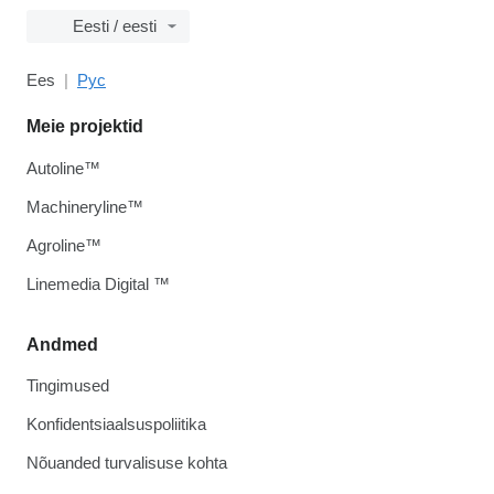
Eesti / eesti
Ees
Рус
Meie projektid
Autoline™
Machineryline™
Agroline™
Linemedia Digital ™
Andmed
Tingimused
Konfidentsiaalsuspoliitika
Nõuanded turvalisuse kohta