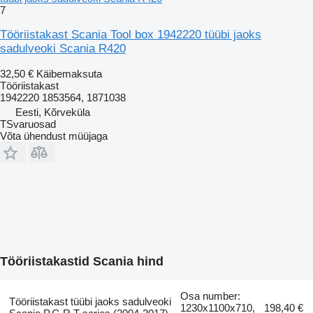
7
Tööriistakast Scania Tool box 1942220 tüübi jaoks
sadulveoki Scania R420
32,50 €
Käibemaksuta
Tööriistakast
1942220 1853564, 1871038
Eesti, Kõrveküla
TSvaruosad
Võta ühendust müüjaga
Tööriistakastid Scania hind
Osa number:
Tööriistakast tüübi jaoks sadulveoki
1230x1100x710,
198,40 €