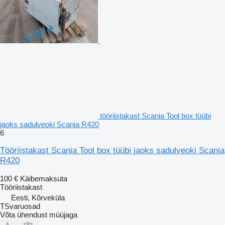
tööriistakast Scania Tool box tüübi
jaoks sadulveoki Scania R420
6
Tööriistakast Scania Tool box tüübi jaoks sadulveoki Scania
R420
100 €
Käibemaksuta
Tööriistakast
Eesti, Kõrveküla
TSvaruosad
Võta ühendust müüjaga