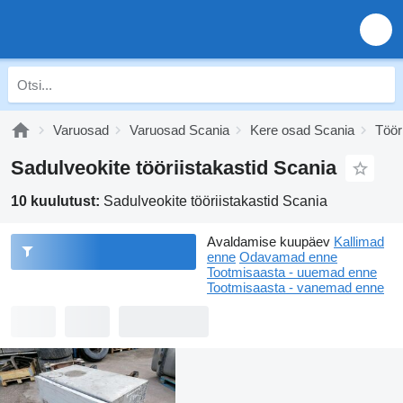
Varuosad
Varuosad Scania
Kere osad Scania
Töör
Sadulveokite tööriistakastid Scania
10 kuulutust:
Sadulveokite tööriistakastid Scania
Avaldamise kuupäev
Kallimad
enne
Odavamad enne
Tootmisaasta - uuemad enne
Tootmisaasta - vanemad enne