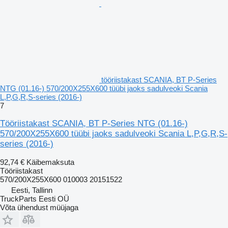
tööriistakast SCANIA, BT P-Series
NTG (01.16-) 570/200X255X600 tüübi jaoks sadulveoki Scania
L,P,G,R,S-series (2016-)
7
Tööriistakast SCANIA, BT P-Series NTG (01.16-)
570/200X255X600 tüübi jaoks sadulveoki Scania L,P,G,R,S-
series (2016-)
92,74 €
Käibemaksuta
Tööriistakast
570/200X255X600 010003 20151522
Eesti, Tallinn
TruckParts Eesti OÜ
Võta ühendust müüjaga