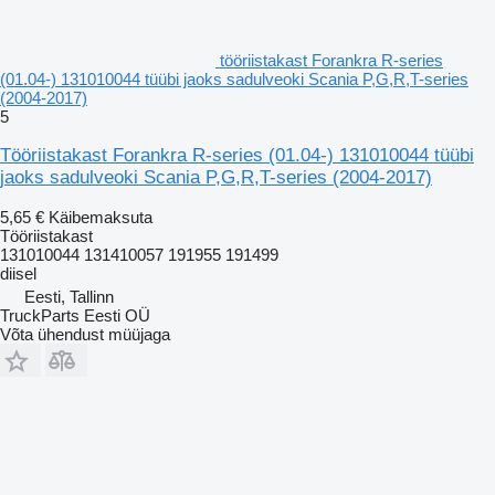
tööriistakast Forankra R-series
(01.04-) 131010044 tüübi jaoks sadulveoki Scania P,G,R,T-series
(2004-2017)
5
Tööriistakast Forankra R-series (01.04-) 131010044 tüübi
jaoks sadulveoki Scania P,G,R,T-series (2004-2017)
5,65 €
Käibemaksuta
Tööriistakast
131010044 131410057 191955 191499
diisel
Eesti, Tallinn
TruckParts Eesti OÜ
Võta ühendust müüjaga