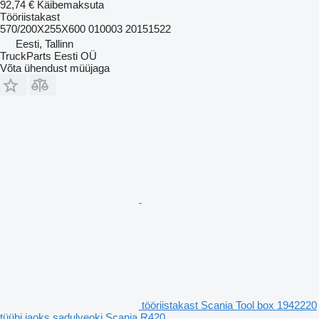
92,74 €
Käibemaksuta
Tööriistakast
570/200X255X600 010003 20151522
Eesti, Tallinn
TruckParts Eesti OÜ
Võta ühendust müüjaga
tööriistakast Scania Tool box 1942220
tüübi jaoks sadulveoki Scania R420