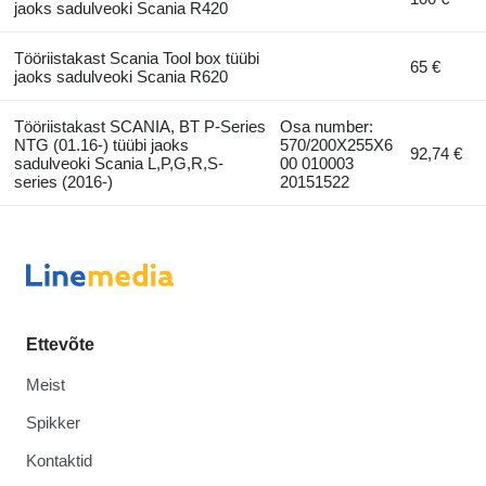
jaoks sadulveoki Scania R420
Tööriistakast Scania Tool box tüübi
65 €
jaoks sadulveoki Scania R620
Tööriistakast SCANIA, BT P-Series
Osa number:
NTG (01.16-) tüübi jaoks
570/200X255X6
92,74 €
sadulveoki Scania L,P,G,R,S-
00 010003
series (2016-)
20151522
Ettevõte
Meist
Spikker
Kontaktid