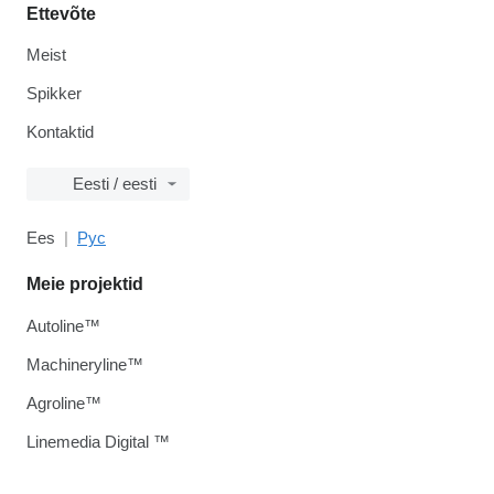
Ettevõte
Meist
Spikker
Kontaktid
Eesti / eesti
Ees
Рус
Meie projektid
Autoline™
Machineryline™
Agroline™
Linemedia Digital ™