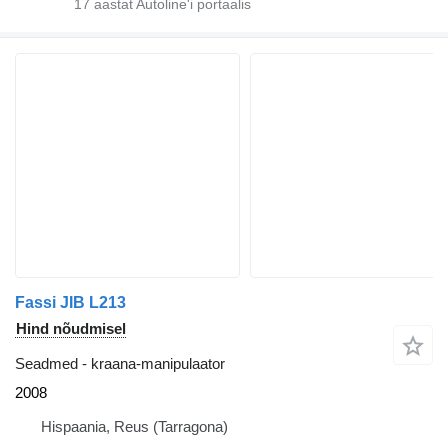
17
aastat Autoline'i portaalis
Fassi JIB L213
Hind nõudmisel
Seadmed - kraana-manipulaator
2008
Hispaania, Reus (Tarragona)