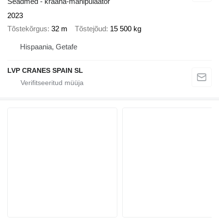
Seadmed - kraana-manipulaator
2023
Tõstekõrgus
32 m
Tõstejõud
15 500 kg
Hispaania, Getafe
LVP CRANES SPAIN SL