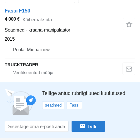
Fassi F150
4 000 €
Käibemaksuta
Seadmed - kraana-manipulaator
2015
Poola, Michalinów
TRUCKTRADER
Tellige antud rubriigi uued kuulutused
seadmed
Fassi
Telli