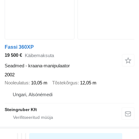
Fassi 360XP
19 500 €
Käibemaksuta
Seadmed - kraana-manipulaator
2002
Nooleulatus
10,05 m
Tõstekõrgus
12,05 m
Ungari, Alsónémedi
Steingruber Kft