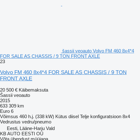
šassii veoauto Volvo FM 460 8x4*4
FOR SALE AS CHASSIS / 9 TON FRONT AXLE
23
Volvo FM 460 8x4*4 FOR SALE AS CHASSIS / 9 TON
FRONT AXLE
20 500 €
Käibemaksuta
Šassii veoauto
2015
633 309 km
Euro 6
Võimsus
460 h.j. (338 kW)
Kütus
diisel
Telje konfiguratsioon
8x4
Vedrustus
vedru/pneumo
Eesti, Lääne-Harju Vald
KB AUTO EESTI OÜ
Võta ühendust müüjaga