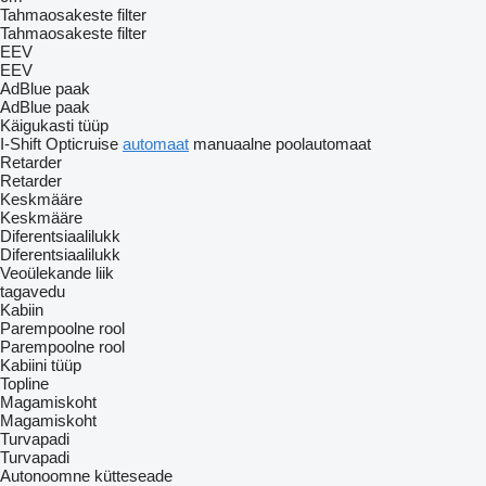
Tahmaosakeste filter
Tahmaosakeste filter
EEV
EEV
AdBlue paak
AdBlue paak
Käigukasti tüüp
I-Shift
Opticruise
automaat
manuaalne
poolautomaat
Retarder
Retarder
Keskmääre
Keskmääre
Diferentsiaalilukk
Diferentsiaalilukk
Veoülekande liik
tagavedu
Kabiin
Parempoolne rool
Parempoolne rool
Kabiini tüüp
Topline
Magamiskoht
Magamiskoht
Turvapadi
Turvapadi
Autonoomne kütteseade