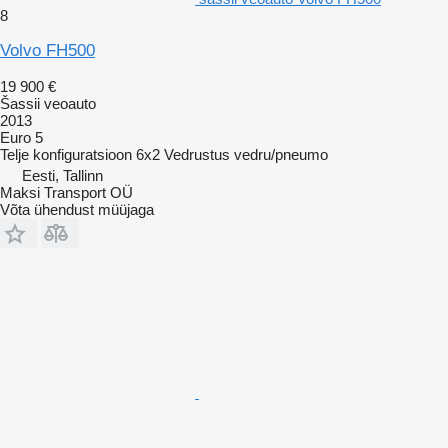
8
Volvo FH500
19 900 €
Šassii veoauto
2013
Euro 5
Telje konfiguratsioon
6x2
Vedrustus
vedru/pneumo
Eesti, Tallinn
Maksi Transport OÜ
Võta ühendust müüjaga