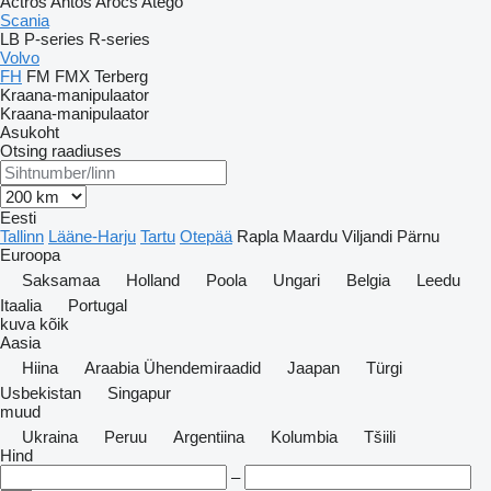
Actros
Antos
Arocs
Atego
Scania
LB
P-series
R-series
Volvo
FH
FM
FMX
Terberg
Kraana-manipulaator
Kraana-manipulaator
Asukoht
Otsing raadiuses
Eesti
Tallinn
Lääne-Harju
Tartu
Otepää
Rapla
Maardu
Viljandi
Pärnu
Euroopa
Saksamaa
Holland
Poola
Ungari
Belgia
Leedu
Itaalia
Portugal
kuva kõik
Aasia
Hiina
Araabia Ühendemiraadid
Jaapan
Türgi
Usbekistan
Singapur
muud
Ukraina
Peruu
Argentiina
Kolumbia
Tšiili
Hind
–