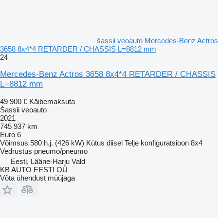
šassii veoauto Mercedes-Benz Actros
3658 8x4*4 RETARDER / CHASSIS L=8812 mm
24
Mercedes-Benz Actros 3658 8x4*4 RETARDER / CHASSIS
L=8812 mm
49 900 €
Käibemaksuta
Šassii veoauto
2021
745 937 km
Euro 6
Võimsus
580 h.j. (426 kW)
Kütus
diisel
Telje konfiguratsioon
8x4
Vedrustus
pneumo/pneumo
Eesti, Lääne-Harju Vald
KB AUTO EESTI OÜ
Võta ühendust müüjaga