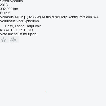
Šassii veoauto
2013
332 902 km
Euro 5
Võimsus
440 h.j. (323 kW)
Kütus
diisel
Telje konfiguratsioon
8x4
Vedrustus
vedru/pneumo
Eesti, Lääne-Harju Vald
KB AUTO EESTI OÜ
Võta ühendust müüjaga