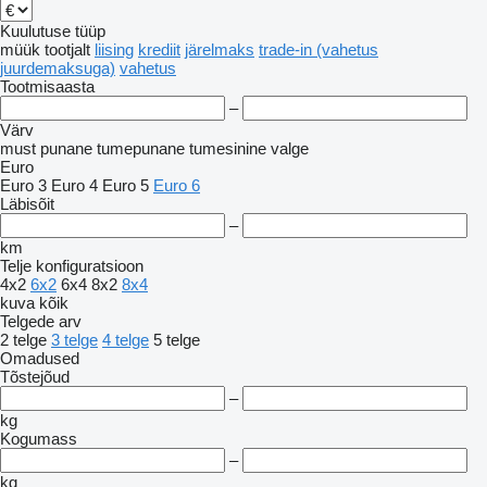
Kuulutuse tüüp
müük
tootjalt
liising
krediit
järelmaks
trade-in (vahetus
juurdemaksuga)
vahetus
Tootmisaasta
–
Värv
must
punane
tumepunane
tumesinine
valge
Euro
Euro 3
Euro 4
Euro 5
Euro 6
Läbisõit
–
km
Telje konfiguratsioon
4x2
6x2
6x4
8x2
8x4
kuva kõik
Telgede arv
2 telge
3 telge
4 telge
5 telge
Omadused
Tõstejõud
–
kg
Kogumass
–
kg