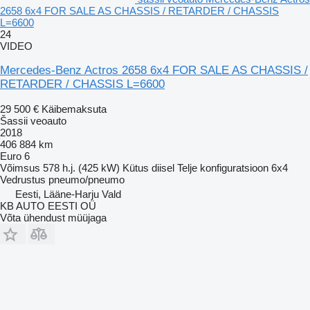
2658 6x4 FOR SALE AS CHASSIS / RETARDER / CHASSIS
L=6600
24
VIDEO
Mercedes-Benz Actros 2658 6x4 FOR SALE AS CHASSIS /
RETARDER / CHASSIS L=6600
29 500 €
Käibemaksuta
Šassii veoauto
2018
406 884 km
Euro 6
Võimsus
578 h.j. (425 kW)
Kütus
diisel
Telje konfiguratsioon
6x4
Vedrustus
pneumo/pneumo
Eesti, Lääne-Harju Vald
KB AUTO EESTI OÜ
Võta ühendust müüjaga