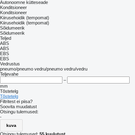
Autonoomne kütteseade
Konditsioneer
Konditsioneer
Kiirusehoidik (tempomat)
Kiirusehoidik (tempomat)
Sõidumeerik
Sõidumeerik
Teljed
ABS
ABS
EBS
EBS
Vedrustus
pneumo/pneumo
vedru/pneumo
vedru/vedru
Teljevahe
–
mm
Tõstetelg
Tõstetelg
Filtritest ei piisa?
Soovita muudatust
Otsingu tulemused:
-
kuva
Otsingu tulemused:
55 kuulutust