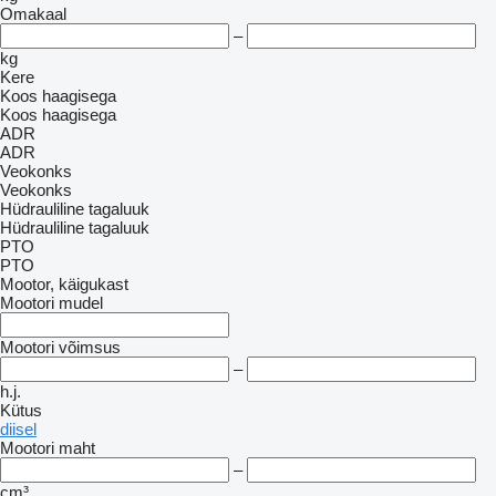
Omakaal
–
kg
Kere
Koos haagisega
Koos haagisega
ADR
ADR
Veokonks
Veokonks
Hüdrauliline tagaluuk
Hüdrauliline tagaluuk
PTO
PTO
Mootor, käigukast
Mootori mudel
Mootori võimsus
–
h.j.
Kütus
diisel
Mootori maht
–
cm³