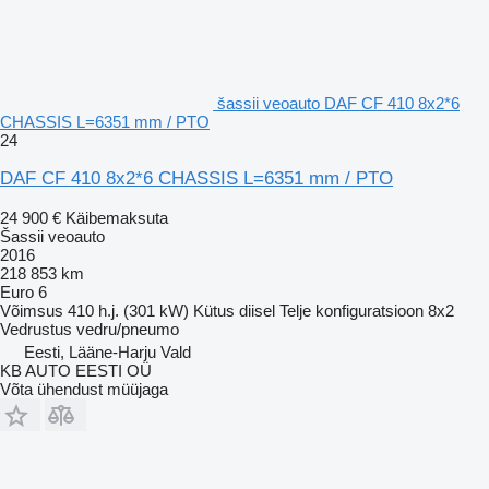
šassii veoauto DAF CF 410 8x2*6
CHASSIS L=6351 mm / PTO
24
DAF CF 410 8x2*6 CHASSIS L=6351 mm / PTO
24 900 €
Käibemaksuta
Šassii veoauto
2016
218 853 km
Euro 6
Võimsus
410 h.j. (301 kW)
Kütus
diisel
Telje konfiguratsioon
8x2
Vedrustus
vedru/pneumo
Eesti, Lääne-Harju Vald
KB AUTO EESTI OÜ
Võta ühendust müüjaga