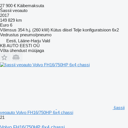
27 900 €
Käibemaksuta
Šassii veoauto
2017
149 829 km
Euro 6
Võimsus
354 h.j. (260 kW)
Kütus
diisel
Telje konfiguratsioon
6x2
Vedrustus
pneumo/pneumo
Eesti, Lääne-Harju Vald
KB AUTO EESTI OÜ
Võta ühendust müüjaga
šassii
veoauto Volvo FH16/750HP 6x4 chassi
21
Volvo FH16/750HP 6x4 chassi