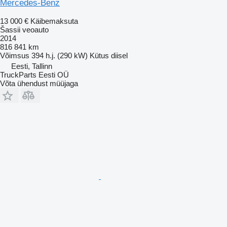
Mercedes-Benz
13 000 €
Käibemaksuta
Šassii veoauto
2014
816 841 km
Võimsus
394 h.j. (290 kW)
Kütus
diisel
Eesti, Tallinn
TruckParts Eesti OÜ
Võta ühendust müüjaga