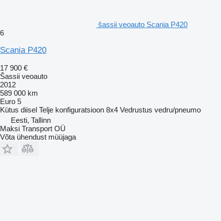
šassii veoauto Scania P420
6
Scania P420
17 900 €
Šassii veoauto
2012
589 000 km
Euro 5
Kütus
diisel
Telje konfiguratsioon
8x4
Vedrustus
vedru/pneumo
Eesti, Tallinn
Maksi Transport OÜ
Võta ühendust müüjaga