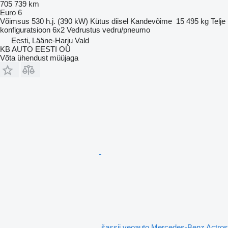
705 739 km
Euro 6
Võimsus
530 h.j. (390 kW)
Kütus
diisel
Kandevõime
15 495 kg
Telje
konfiguratsioon
6x2
Vedrustus
vedru/pneumo
Eesti, Lääne-Harju Vald
KB AUTO EESTI OÜ
Võta ühendust müüjaga
šassii veoauto Mercedes-Benz Actros