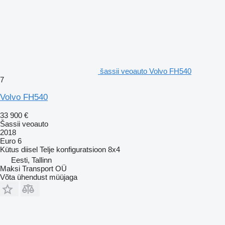
šassii veoauto Volvo FH540
7
Volvo FH540
33 900 €
Šassii veoauto
2018
Euro 6
Kütus
diisel
Telje konfiguratsioon
8x4
Eesti, Tallinn
Maksi Transport OÜ
Võta ühendust müüjaga