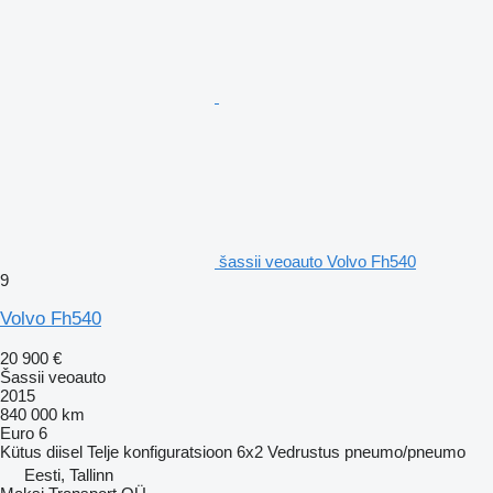
šassii veoauto Volvo Fh540
9
Volvo Fh540
20 900 €
Šassii veoauto
2015
840 000 km
Euro 6
Kütus
diisel
Telje konfiguratsioon
6x2
Vedrustus
pneumo/pneumo
Eesti, Tallinn