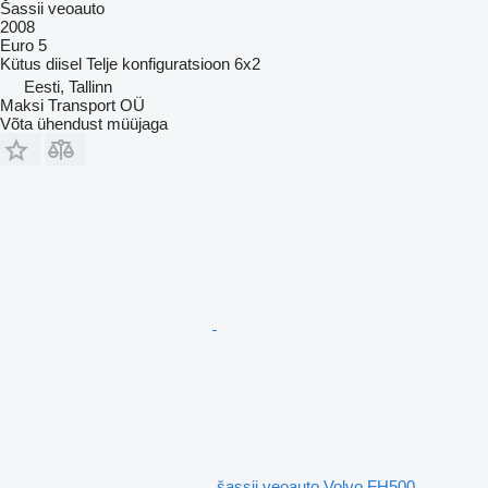
Šassii veoauto
2008
Euro 5
Kütus
diisel
Telje konfiguratsioon
6x2
Eesti, Tallinn
Maksi Transport OÜ
Võta ühendust müüjaga
šassii veoauto Volvo FH500