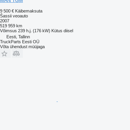
MAN TGM
9 500 €
Käibemaksuta
Šassii veoauto
2007
519 959 km
Võimsus
239 h.j. (176 kW)
Kütus
diisel
Eesti, Tallinn
TruckParts Eesti OÜ
Võta ühendust müüjaga