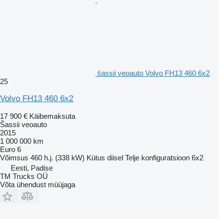
šassii veoauto Volvo FH13 460 6x2
25
Volvo FH13 460 6x2
17 900 €
Käibemaksuta
Šassii veoauto
2015
1 000 000 km
Euro 6
Võimsus
460 h.j. (338 kW)
Kütus
diisel
Telje konfiguratsioon
6x2
Eesti, Padise
TM Trucks OÜ
Võta ühendust müüjaga