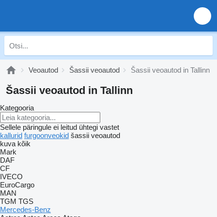
Veoautod
Šassii veoautod
Šassii veoautod in Tallinn
Šassii veoautod in Tallinn
Kategooria
Sellele päringule ei leitud ühtegi vastet
kallurid
furgoonveokid
šassii veoautod
kuva kõik
Mark
DAF
CF
IVECO
EuroCargo
MAN
TGM
TGS
Mercedes-Benz