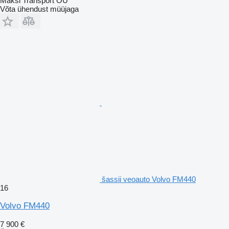
Maksi Transport OÜ
Võta ühendust müüjaga
šassii veoauto Volvo FM440
16
Volvo FM440
7 900 €