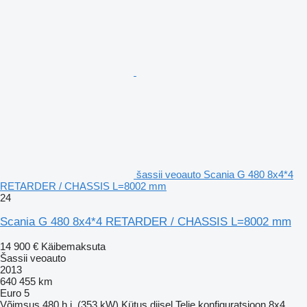
šassii veoauto Scania G 480 8x4*4
RETARDER / CHASSIS L=8002 mm
24
Scania G 480 8x4*4 RETARDER / CHASSIS L=8002 mm
14 900 €
Käibemaksuta
Šassii veoauto
2013
640 455 km
Euro 5
Võimsus
480 h.j. (353 kW)
Kütus
diisel
Telje konfiguratsioon
8x4