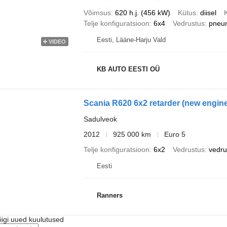
Võimsus
620 h.j. (456 kW)
Kütus
diisel
Telje konfiguratsioon
6x4
Vedrustus
pneu
Eesti, Lääne-Harju Vald
VIDEO
KB AUTO EESTI OÜ
Scania R620 6x2 retarder (new engine
Sadulveok
2012
925 000 km
Euro 5
Telje konfiguratsioon
6x2
Vedrustus
vedr
Eesti
Ranners
riigi uued kuulutused