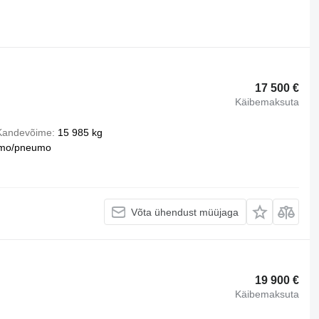
17 500 €
Käibemaksuta
Kandevõime
15 985 kg
mo/pneumo
Võta ühendust müüjaga
19 900 €
Käibemaksuta