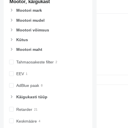
Mootor, käigukast
Mootori mark
Mootori mudel
Mootori võimsus
Kütus
Mootori maht
Tahmaosakeste filter
EEV
AdBlue paak
Käigukasti tüüp
Retarder
Keskmääre