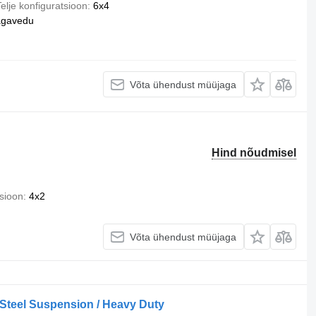
elje konfiguratsioon
6x4
agavedu
Võta ühendust müüjaga
Hind nõudmisel
tsioon
4x2
Võta ühendust müüjaga
/ Steel Suspension / Heavy Duty