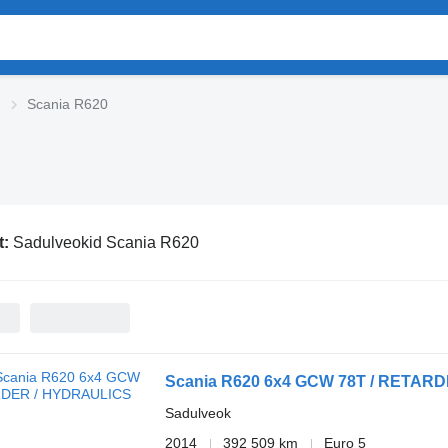
Scania R620
t:
Sadulveokid Scania R620
Scania R620 6x4 GCW 78T / RETAR
Sadulveok
2014
392 509 km
Euro 5