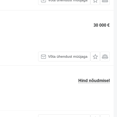
Võta ühendust müüjaga
30 000 €
Võta ühendust müüjaga
Hind nõudmisel