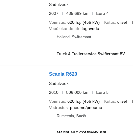
Sadulveok
2007
435 689 km
Euro 4
Võimsus
620 h.j. (456 kW)
Kütus
diisel
T
Veoülekande liik
tagavedu
Holland, Swifterbant
Truck & Trailerservice Swifterbant BV
Scania R620
Sadulveok
2010
806 000 km
Euro 5
Võimsus
620 h.j. (456 kW)
Kütus
diisel
T
Vedrustus
pneumo/pneumo
Rumeenia, Bacău
MAXPLAST COMPANY SRL