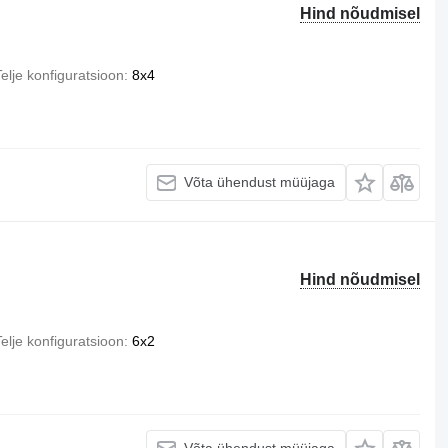
Hind nõudmisel
elje konfiguratsioon
8x4
Võta ühendust müüjaga
Hind nõudmisel
elje konfiguratsioon
6x2