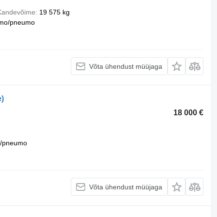
Kandevõime
19 575 kg
mo/pneumo
Võta ühendust müüjaga
)
18 000 €
u/pneumo
Võta ühendust müüjaga