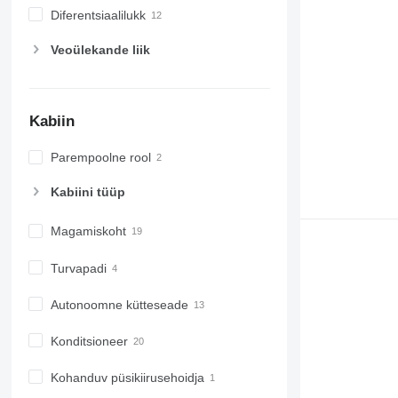
Diferentsiaalilukk
Veoülekande liik
Kabiin
Parempoolne rool
Kabiini tüüp
Magamiskoht
Turvapadi
Autonoomne kütteseade
Konditsioneer
Kohanduv püsikiirusehoidja