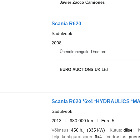
Javier Zacco Camiones
Scania R620
Sadulveok
2008
Ühendkuningriik, Dromore
EURO AUCTIONS UK Ltd
Scania R620 *6x4 *HYDRAULICS *
Sadulveok
2013
680 000 km
Euro 5
Võimsus
456 h.j. (335 kW)
Kütus
diisel
Telje konfiguratsioon
6x4
Vedrustus
pneu