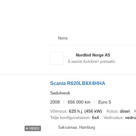
Norra
Nordbid Norge AS
6
aastat Autoline'i portaalis
Scania R620LB6X4HHA
Sadulveok
2008
656 000 km
Euro 5
Võimsus
620 h.j. (456 kW)
Kütus
diisel
Telje konfiguratsioon
6x4
Vedrustus
vedr
Saksamaa, Hamburg
VIDEO