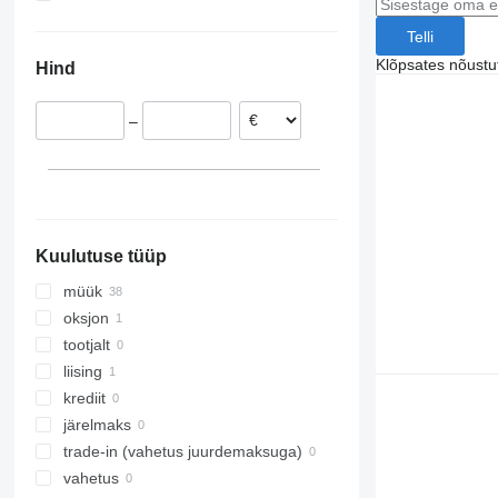
R470
Leedu
Ukraina
Telli
R480
Norra
Argentiina
Klõpsates nõust
Hind
R490
Ühendkuningriik
R500
Tšehhi
–
R520
Soome
R530
Rumeenia
R540
Portugal
R560
kuva kõik
R580
Kuulutuse tüüp
R590
R620
müük
R650
oksjon
R660
tootjalt
R730
liising
krediit
järelmaks
trade-in (vahetus juurdemaksuga)
vahetus