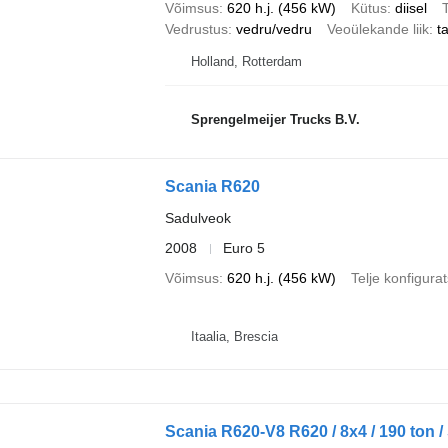
Võimsus
620 h.j. (456 kW)
Kütus
diisel
T
Vedrustus
vedru/vedru
Veoülekande liik
t
Holland, Rotterdam
Sprengelmeijer Trucks B.V.
Scania R620
Sadulveok
2008
Euro 5
Võimsus
620 h.j. (456 kW)
Telje konfigura
Itaalia, Brescia
Scania R620-V8 R620 / 8x4 / 190 ton 