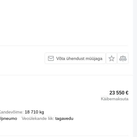
Võta ühendust müüjaga
23 550 €
Käibemaksuta
Kandevõime
18 710 kg
u/pneumo
Veoülekande liik
tagavedu