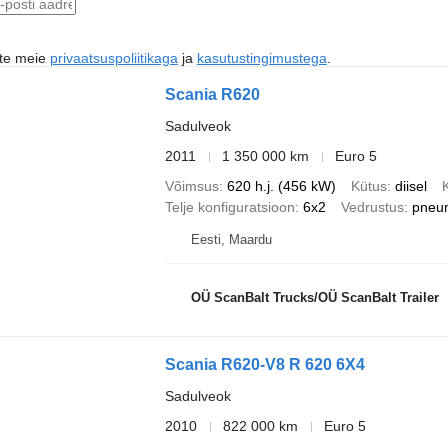
ute meie
privaatsuspoliitikaga
ja
kasutustingimustega
.
Scania R620
Sadulveok
2011
1 350 000 km
Euro 5
Võimsus
620 h.j. (456 kW)
Kütus
diisel
Telje konfiguratsioon
6x2
Vedrustus
pneu
Eesti, Maardu
OÜ ScanBalt Trucks/OÜ ScanBalt Trailer
Scania R620-V8 R 620 6X4
Sadulveok
2010
822 000 km
Euro 5