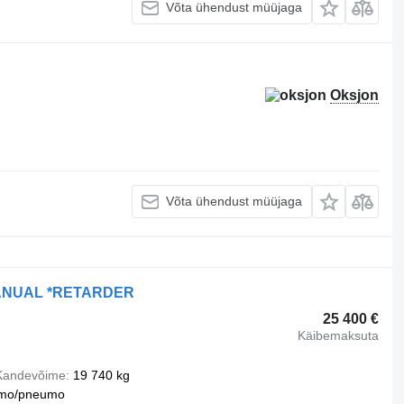
Võta ühendust müüjaga
Oksjon
Võta ühendust müüjaga
MANUAL *RETARDER
25 400 €
Käibemaksuta
Kandevõime
19 740 kg
mo/pneumo