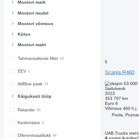
Mootori mark
Mootori mudel
Mootori võimsus
Kütus
Mootori maht
Tahmaosakeste filter
5
EEV
Scania R460
53 000 
AdBlue paak
Sadulveok
2023
Käigukasti tüüp
353 797 km
Euro 6
Võimsus
460 h.j.
Retarder
Poola, Pozna
Keskmääre
UAB Trucks merc
Diferentsiaalilukk
4
aastat Autoline'i