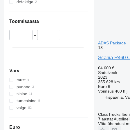
defektiga
Tootmisaasta
–
ADAS Package
13
Scania R460 C
64 600 €
Värv
Sadulveok
2023
must
355 628 km
Euro 6
punane
Võimsus
460 h.j.
sinine
Hispaania, Va
tumesinine
valge
ClassTrucks Iber
7
aastat Autoline'i
Võta ühendust m
Euro