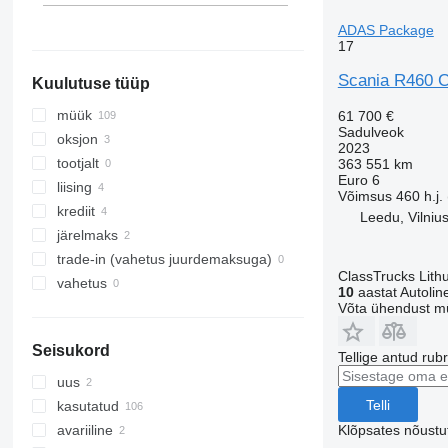
R470
Tšehhi
ADAS Package
R480
kuva kõik
17
R490
Scania R460 C
Kuulutuse tüüp
R500
R520
müük
61 700 €
Sadulveok
R530
oksjon
2023
R540
tootjalt
363 551 km
Euro 6
R560
liising
Võimsus
460 h.j.
R580
krediit
Leedu, Vilniu
R590
järelmaks
R620
trade-in (vahetus juurdemaksuga)
ClassTrucks Lith
R650
vahetus
10
aastat Autoline
R660
Võta ühendust m
R730
Seisukord
Tellige antud rub
uus
Telli
kasutatud
Klõpsates nõust
avariiline