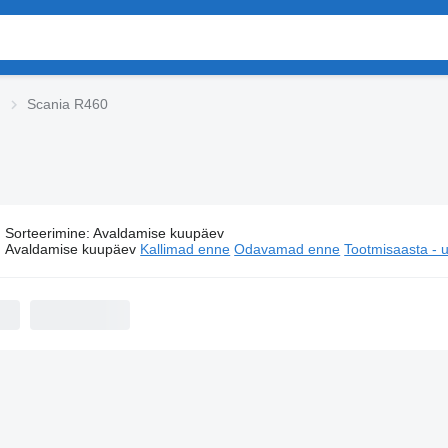
Scania R460
Sorteerimine
:
Avaldamise kuupäev
Sadulveokid Scania R460
Avaldamise kuupäev
Kallimad enne
Odavamad enne
Tootmisaasta -