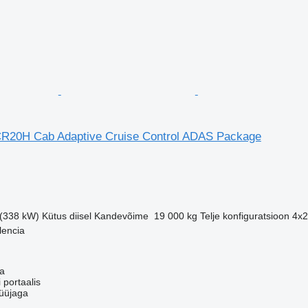
R20H Cab Adaptive Cruise Control ADAS Package
 (338 kW)
Kütus
diisel
Kandevõime
19 000 kg
Telje konfiguratsioon
4x2
lencia
ia
 portaalis
üüjaga