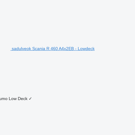
sadulveok Scania R 460 A4x2EB - Lowdeck
umo
Low Deck
✓