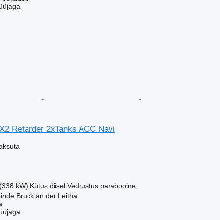
üüjaga
X2 Retarder 2xTanks ACC Navi
aksuta
 (338 kW)
Kütus
diisel
Vedrustus
paraboolne
inde Bruck an der Leitha
a
üüjaga