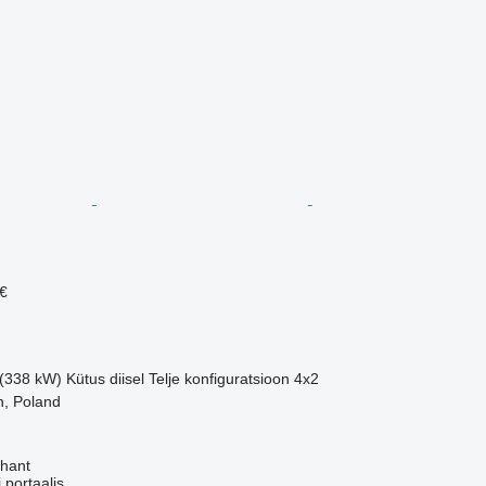
€
 (338 kW)
Kütus
diisel
Telje konfiguratsioon
4x2
n, Poland
hant
 portaalis