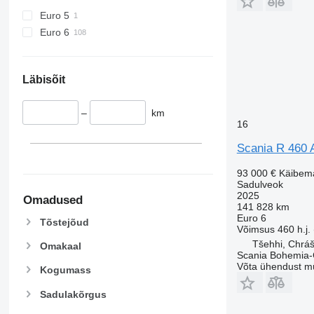
Euro 5
Euro 6
Läbisõit
–
km
16
Scania R 460
93 000 €
Käibem
Sadulveok
2025
Omadused
141 828 km
Euro 6
Tõstejõud
Võimsus
460 h.j.
Tšehhi, Chrá
Omakaal
Scania Bohemia-
Võta ühendust m
Kogumass
Sadulakõrgus