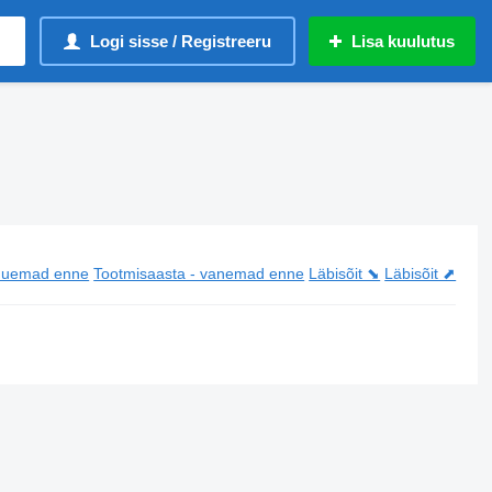
Logi sisse / Registreeru
Lisa kuulutus
 uuemad enne
Tootmisaasta - vanemad enne
Läbisõit ⬊
Läbisõit ⬈