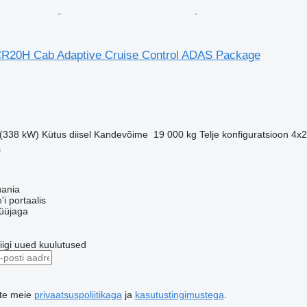
R20H Cab Adaptive Cruise Control ADAS Package
 (338 kW)
Kütus
diisel
Kandevõime
19 000 kg
Telje konfiguratsioon
4x2
s
uania
'i portaalis
üüjaga
riigi uued kuulutused
ute meie
privaatsuspoliitikaga
ja
kasutustingimustega
.