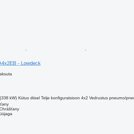
 A4x2EB - Lowdeck
aksuta
 (338 kW)
Kütus
diisel
Telje konfiguratsioon
4x2
Vedrustus
pneumo/pne
šťany
Chrášťany
üüjaga