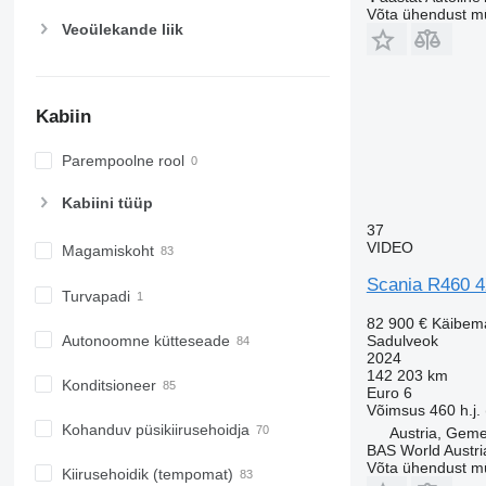
Võta ühendust m
Veoülekande liik
Kabiin
Parempoolne rool
Kabiini tüüp
37
VIDEO
Magamiskoht
Scania R460 4
Turvapadi
82 900 €
Käibem
Autonoomne kütteseade
Sadulveok
2024
142 203 km
Konditsioneer
Euro 6
Võimsus
460 h.j.
Kohanduv püsikiirusehoidja
Austria, Geme
BAS World Austri
Võta ühendust m
Kiirusehoidik (tempomat)