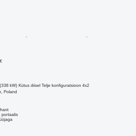
€
 (338 kW)
Kütus
diisel
Telje konfiguratsioon
4x2
n, Poland
hant
 portaalis
üüjaga