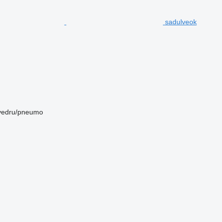
sadulveok
vedru/pneumo