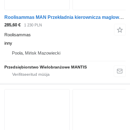
Roolisammas MAN Przekładnia kierownicza maglownica MAN L 2000 LE inny tüübi jaoks sadulveoki
285,60 €
1 230 PLN
Roolisammas
inny
Poola, Mińsk Mazowiecki
Przedsiębiorstwo Wielobranżowe MANTIS