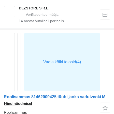
DEZSTORE S.R.L.
14
aastat Autoline'i portaalis
Roolisammas 81462009425 tüübi jaoks sadulveoki MAN TGX
Hind nõudmisel
Roolisammas