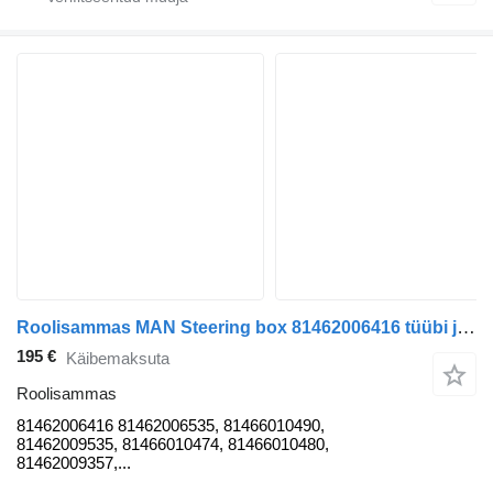
Roolisammas MAN Steering box 81462006416 tüübi jaoks sadulveoki MAN TGA
195 €
Käibemaksuta
Roolisammas
81462006416 81462006535, 81466010490,
81462009535, 81466010474, 81466010480,
81462009357,...