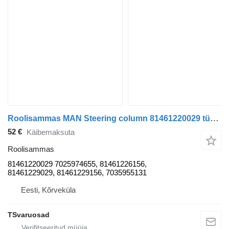
Roolisammas MAN Steering column 81461220029 tüübi jaoks sadulveoki MAN TGA
52 €
Käibemaksuta
Roolisammas
81461220029 7025974655, 81461226156,
81461229029, 81461229156, 7035955131
Eesti, Kõrveküla
TSvaruosad