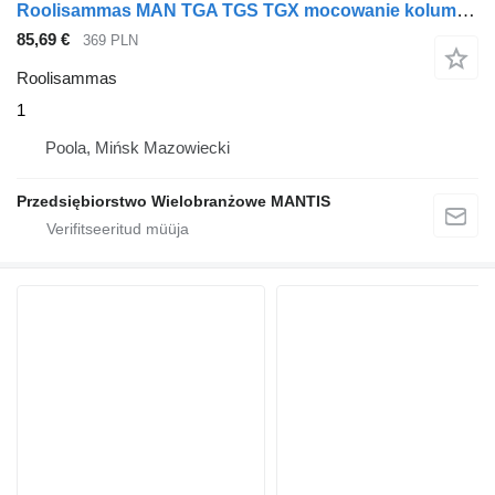
Roolisammas MAN TGA TGS TGX mocowanie kolumny kierowniczej RBL 1 tüübi jaoks sadulveoki
85,69 €
369 PLN
Roolisammas
1
Poola, Mińsk Mazowiecki
Przedsiębiorstwo Wielobranżowe MANTIS