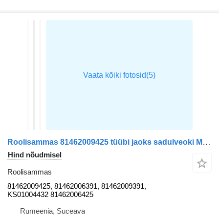
Roolisammas 81462009425 tüübi jaoks sadulveoki MAN TGX
Hind nõudmisel
Roolisammas
81462009425, 81462006391, 81462009391,
KS01004432 81462006425
Rumeenia, Suceava