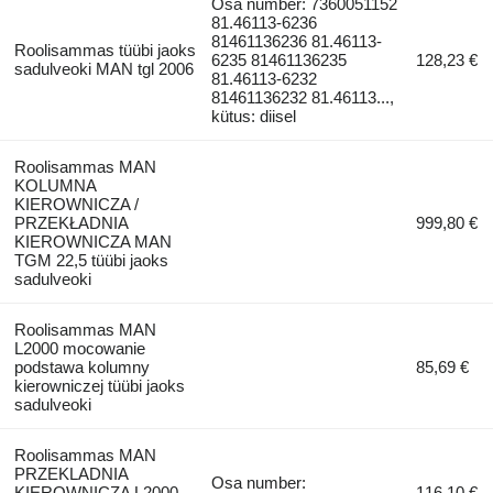
Osa number: 7360051152
81.46113-6236
81461136236 81.46113-
Roolisammas tüübi jaoks
6235 81461136235
128,23 €
sadulveoki MAN tgl 2006
81.46113-6232
81461136232 81.46113...,
kütus: diisel
Roolisammas MAN
KOLUMNA
KIEROWNICZA /
PRZEKŁADNIA
999,80 €
KIEROWNICZA MAN
TGM 22,5 tüübi jaoks
sadulveoki
Roolisammas MAN
L2000 mocowanie
podstawa kolumny
85,69 €
kierowniczej tüübi jaoks
sadulveoki
Roolisammas MAN
PRZEKLADNIA
Osa number:
KIEROWNICZA L2000
116,10 €