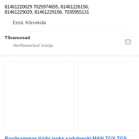
81461220029 7025974655, 81461226156,
81461229029, 81461229156, 7035955131
Eesti, Kõrveküla
TSvaruosad
Roolisammas tüübi jaoks sadulveoki MAN TGX TGS TGA