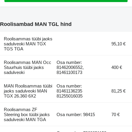
Roolisambad MAN TGL hind
Roolisammas tüübi jaoks
sadulveoki MAN TGX
95,10 €
TGS TGA
Roolisammas MAN Occ
Osa number:
Stuurhuis tüübi jaoks
81462006552,
400 €
sadulveoki
81461100173
MAN Roolisammas tüübi
Osa number:
jaoks sadulveoki MAN
81461136235
81,25 €
TGX 26.360 6X2
81255016035
Roolisammas ZF
Steering box tüübi jaoks
Osa number: 98415
70 €
sadulveoki MAN TGA