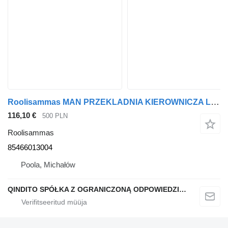
Roolisammas MAN PRZEKLADNIA KIEROWNICZA L2000 TGL 85466013004 tüübi jaoks sadulveoki MAN
116,10 €
500 PLN
Roolisammas
85466013004
Poola, Michałów
QINDITO SPÓŁKA Z OGRANICZONĄ ODPOWIEDZIALNOŚCIĄ