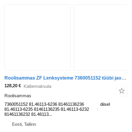
Roolisammas ZF Lenksysteme 7360051152 tüübi jaoks sadulveoki MAN TGL, TGM, TGS, TGX (2005-2021)
128,20 €
Käibemaksuta
Roolisammas
7360051152 81.46113-6236 81461136236
diisel
81.46113-6235 81461136235 81.46113-6232
81461136232 81.46113...
Eesti, Tallinn