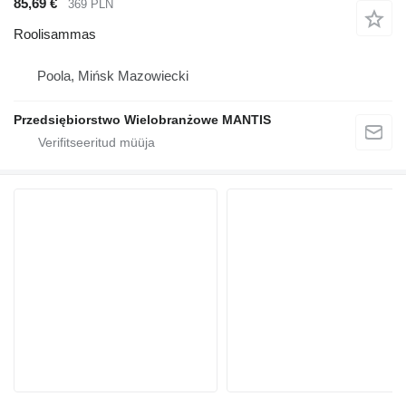
85,69 €
369 PLN
Roolisammas
Poola, Mińsk Mazowiecki
Przedsiębiorstwo Wielobranżowe MANTIS