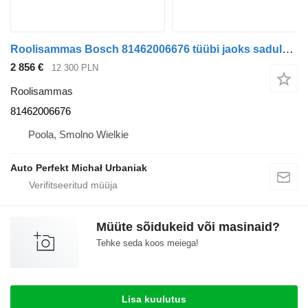
Roolisammas Bosch 81462006676 tüübi jaoks sadulveoki MAN TGX TG3
2 856 €
12 300 PLN
Roolisammas
81462006676
Poola, Smolno Wielkie
Auto Perfekt Michał Urbaniak
Müüte sõidukeid või masinaid?
Tehke seda koos meiega!
Lisa kuulutus