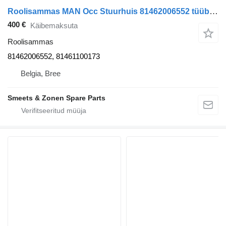
Roolisammas MAN Occ Stuurhuis 81462006552 tüübi jaoks sadulveoki
400 €
Käibemaksuta
Roolisammas
81462006552, 81461100173
Belgia, Bree
Smeets & Zonen Spare Parts