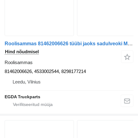
Roolisammas 81462006626 tüübi jaoks sadulveoki MAN TG3
Hind nõudmisel
Roolisammas
81462006626, 4533002544, 8298177214
Leedu, Vilnius
EGDA Truckparts