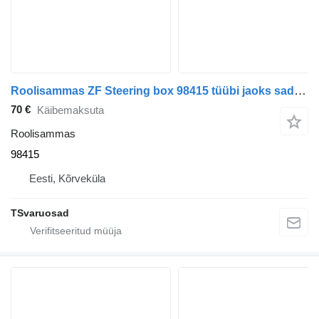
Roolisammas ZF Steering box 98415 tüübi jaoks sadulveoki MAN TGA
70 €
Käibemaksuta
Roolisammas
98415
Eesti, Kõrveküla
TSvaruosad