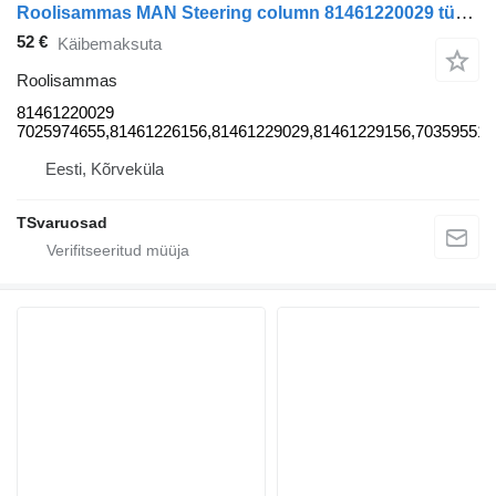
Roolisammas MAN Steering column 81461220029 tüübi jaoks sadulveoki MAN TGA 26.430
52 €
Käibemaksuta
Roolisammas
81461220029
7025974655,81461226156,81461229029,81461229156,703595513
Eesti, Kõrveküla
TSvaruosad