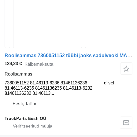
Roolisammas 7360051152 tüübi jaoks sadulveoki MAN tgl 2006
128,23 €
Käibemaksuta
Roolisammas
7360051152 81.46113-6236 81461136236
diisel
81.46113-6235 81461136235 81.46113-6232
81461136232 81.46113...
Eesti, Tallinn
TruckParts Eesti OÜ