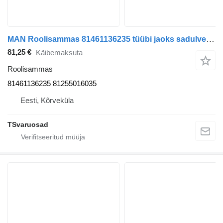
MAN Roolisammas 81461136235 tüübi jaoks sadulveoki MAN TGX 26.360 6X2
81,25 €
Käibemaksuta
Roolisammas
81461136235 81255016035
Eesti, Kõrveküla
TSvaruosad