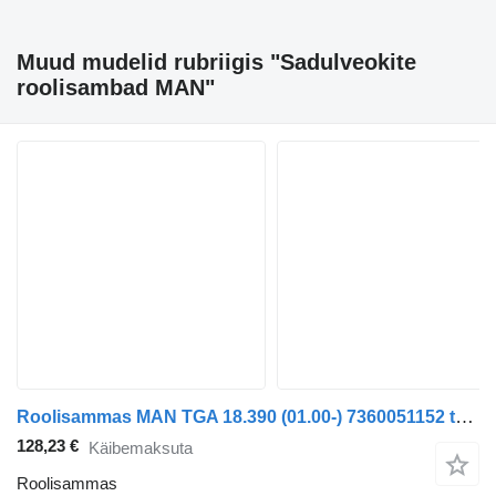
Muud mudelid rubriigis "Sadulveokite
roolisambad MAN"
Roolisammas MAN TGA 18.390 (01.00-) 7360051152 tüübi jaoks sadulveoki MAN 4-series, TGA (1993-2009)
128,23 €
Käibemaksuta
Roolisammas