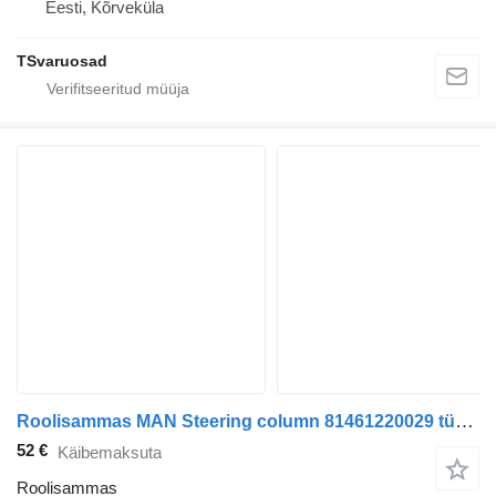
Eesti, Kõrveküla
TSvaruosad
Roolisammas MAN Steering column 81461220029 tüübi jaoks sadulveoki MAN TGA
52 €
Käibemaksuta
Roolisammas