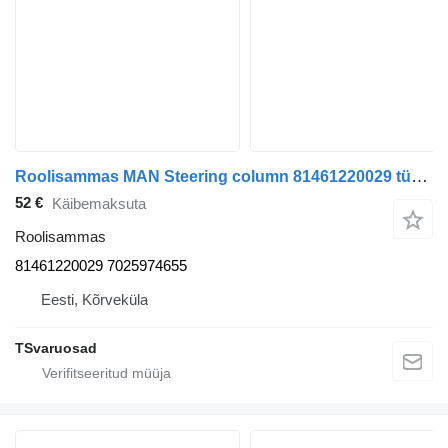
Roolisammas MAN Steering column 81461220029 tüübi jaoks sadulveoki MAN TGA 18.430
52 €
Käibemaksuta
Roolisammas
81461220029 7025974655
Eesti, Kõrveküla
TSvaruosad