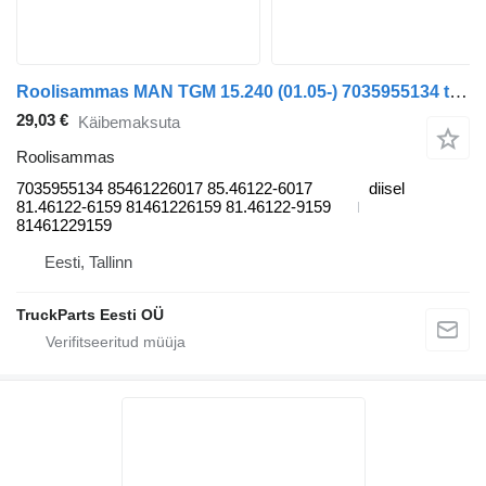
Roolisammas MAN TGM 15.240 (01.05-) 7035955134 tüübi jaoks sadulveoki MAN TGL, TGM, TGS, TGX (2005-2021)
29,03 €
Käibemaksuta
Roolisammas
7035955134 85461226017 85.46122-6017
diisel
81.46122-6159 81461226159 81.46122-9159
81461229159
Eesti, Tallinn
TruckParts Eesti OÜ