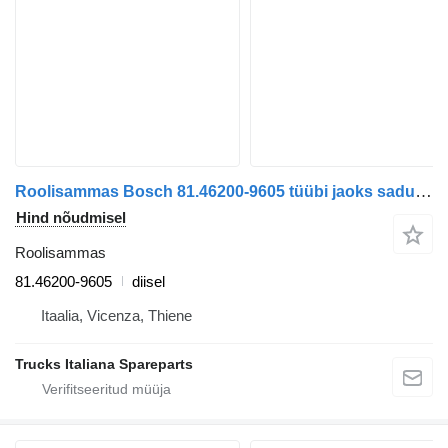
Roolisammas Bosch 81.46200-9605 tüübi jaoks sadulveoki MAN TGX euro 6
Hind nõudmisel
Roolisammas
81.46200-9605
diisel
Itaalia, Vicenza, Thiene
Trucks Italiana Spareparts