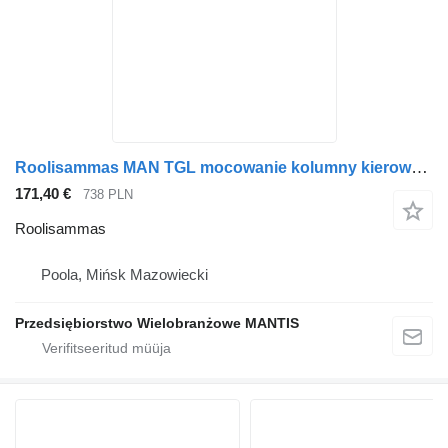
Roolisammas MAN TGL mocowanie kolumny kierowniczej tüübi jaoks sadulveoki
171,40 €
738 PLN
Roolisammas
Poola, Mińsk Mazowiecki
Przedsiębiorstwo Wielobranżowe MANTIS