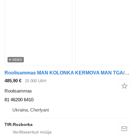
VIDEO
Roolisammas MAN KOLONKA KERMOVA MAN TGA/TGS/TGX 81462006410 81 46200 6410 tüübi jaoks sadulveoki MAN TGA, TGS, TGX
485,90 €
25 000 UAH
Roolisammas
81 46200 6410
Ukraina, Cherlyani
TIR-Rozborka