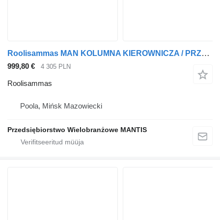
Roolisammas MAN KOLUMNA KIEROWNICZA / PRZEKŁADNIA KIEROWNICZA MAN TGM 22,5 tüübi jaoks sadulveoki
999,80 €
4 305 PLN
Roolisammas
Poola, Mińsk Mazowiecki
Przedsiębiorstwo Wielobranżowe MANTIS