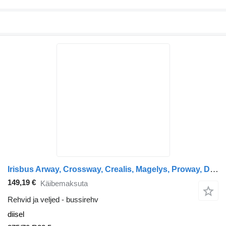
Irisbus Arway, Crossway, Crealis, Magelys, Proway, Daily Tourys (2006-) Sava CROSSWAY (01.06-)
149,19 €
Käibemaksuta
Rehvid ja veljed - bussirehv
diisel