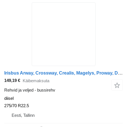
Irisbus Arway, Crossway, Crealis, Magelys, Proway, Daily Tourys (2006-) Sava 275/70 R22.5
149,19 €
Käibemaksuta
Rehvid ja veljed - bussirehv
diisel
275/70 R22.5
Eesti, Tallinn