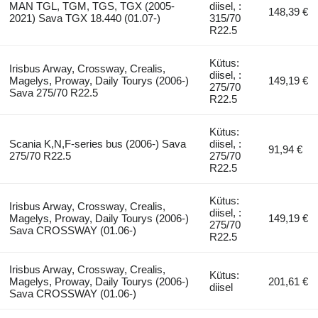
MAN TGL, TGM, TGS, TGX (2005-
diisel, :
148,39 €
2021) Sava TGX 18.440 (01.07-)
315/70
R22.5
Kütus:
Irisbus Arway, Crossway, Crealis,
diisel, :
Magelys, Proway, Daily Tourys (2006-)
149,19 €
275/70
Sava 275/70 R22.5
R22.5
Kütus:
Scania K,N,F-series bus (2006-) Sava
diisel, :
91,94 €
275/70 R22.5
275/70
R22.5
Kütus:
Irisbus Arway, Crossway, Crealis,
diisel, :
Magelys, Proway, Daily Tourys (2006-)
149,19 €
275/70
Sava CROSSWAY (01.06-)
R22.5
Irisbus Arway, Crossway, Crealis,
Kütus:
Magelys, Proway, Daily Tourys (2006-)
201,61 €
diisel
Sava CROSSWAY (01.06-)