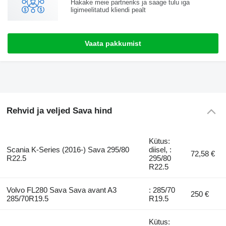
Hakake meie partneriks ja saage tulu iga
ligimeelitatud kliendi pealt
Vaata pakkumist
Rehvid ja veljed Sava hind
Kütus:
Scania K-Series (2016-) Sava 295/80
diisel, :
72,58 €
R22.5
295/80
R22.5
Volvo FL280 Sava Sava avant A3
: 285/70
250 €
285/70R19.5
R19.5
Kütus: