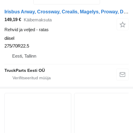
Irisbus Arway, Crossway, Crealis, Magelys, Proway, Daily Tourys (2006-) Sava CROSSWAY (01.06-)
149,19 €
Käibemaksuta
Rehvid ja veljed - ratas
diisel
275/70R22.5
Eesti, Tallinn
TruckParts Eesti OÜ