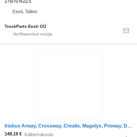
275/70 R22.5
Eesti, Tallinn
TruckParts Eesti OÜ
Irisbus Arway, Crossway, Crealis, Magelys, Proway, Daily Tourys (2006-) Sava CROSSWAY (01.06-)
149,19 €
Käibemaksuta