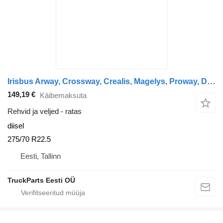
Irisbus Arway, Crossway, Crealis, Magelys, Proway, Daily Tourys (2006-) Sava CROSSWAY (01.06-)
149,19 €
Käibemaksuta
Rehvid ja veljed - ratas
diisel
275/70 R22.5
Eesti, Tallinn
TruckParts Eesti OÜ