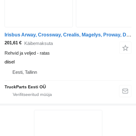
Irisbus Arway, Crossway, Crealis, Magelys, Proway, Daily Tourys (2006-) Sava CROSSWAY (01.06-)
201,61 €
Käibemaksuta
Rehvid ja veljed - ratas
diisel
Eesti, Tallinn
TruckParts Eesti OÜ