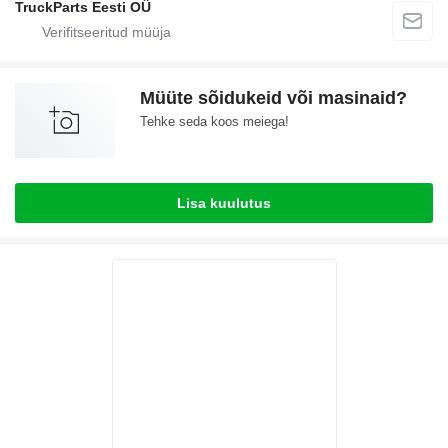
TruckParts Eesti OÜ
Müüte sõidukeid või masinaid?
Tehke seda koos meiega!
Lisa kuulutus