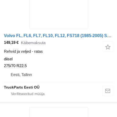
Volvo FL, FL6, FL7, FL10, FL12, FS718 (1985-2005) Sava 275/70 R22.5
149,19 €
Käibemaksuta
Rehvid ja veljed - ratas
diisel
275/70 R22.5
Eesti, Tallinn
TruckParts Eesti OÜ