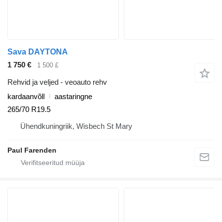
Sava DAYTONA
1 750 €
1 500 £
Rehvid ja veljed - veoauto rehv
kardaanvõll
aastaringne
265/70 R19.5
Ühendkuningriik, Wisbech St Mary
Paul Farenden