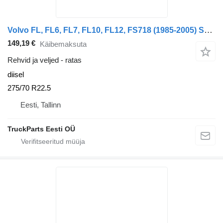
Volvo FL, FL6, FL7, FL10, FL12, FS718 (1985-2005) Sava FL (01.00-)
149,19 €
Käibemaksuta
Rehvid ja veljed - ratas
diisel
275/70 R22.5
Eesti, Tallinn
TruckParts Eesti OÜ