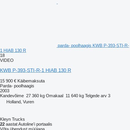
parda- poolhaagis KWB P-393-STI-R-
1 HIAB 130 R
18
VIDEO
KWB P-393-STI-R-1 HIAB 130 R
15 900 €
Käibemaksuta
Parda- poolhaagis
2003
Kandevõime
27 360 kg
Omakaal
11 640 kg
Telgede arv
3
Holland, Vuren
Kleyn Trucks
22
aastat Autoline'i portaalis
Võta ühendust müüjaga