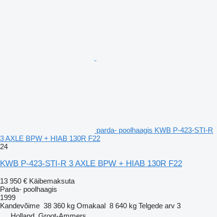
parda- poolhaagis KWB P-423-STI-R
3 AXLE BPW + HIAB 130R F22
24
KWB P-423-STI-R 3 AXLE BPW + HIAB 130R F22
13 950 €
Käibemaksuta
Parda- poolhaagis
1999
Kandevõime
38 360 kg
Omakaal
8 640 kg
Telgede arv
3
Holland, Groot-Ammers