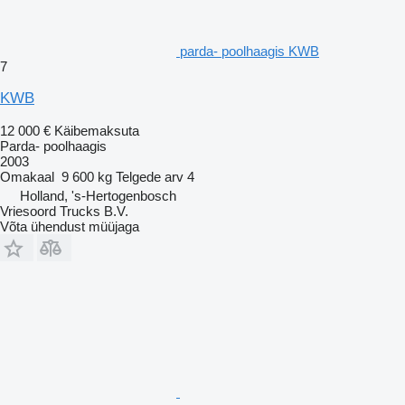
parda- poolhaagis KWB
7
KWB
12 000 €
Käibemaksuta
Parda- poolhaagis
2003
Omakaal
9 600 kg
Telgede arv
4
Holland, 's-Hertogenbosch
Vriesoord Trucks B.V.
Võta ühendust müüjaga