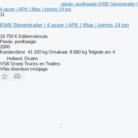
parda- poolhaagis KWB Stenentrailer |
4 asser | APK | liftas | kennis 14 ton
11
KWB Stenentrailer | 4 asser | APK | liftas | kennis 14 ton
16 750 €
Käibemaksuta
Parda- poolhaagis
2000
Kandevõime
41 320 kg
Omakaal
8 680 kg
Telgede arv
4
Holland, Druten
VSB Groep Trucks en Trailers
Võta ühendust müüjaga