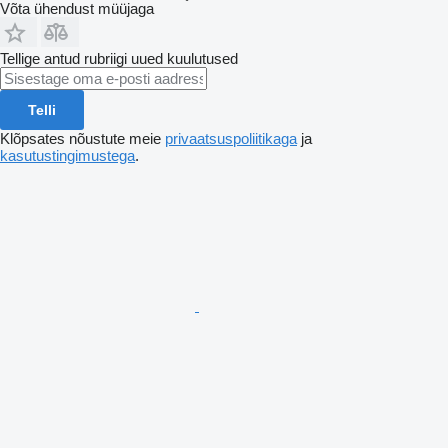
Võta ühendust müüjaga
Tellige antud rubriigi uued kuulutused
Telli
Klõpsates nõustute meie
privaatsuspoliitikaga
ja
kasutustingimustega
.