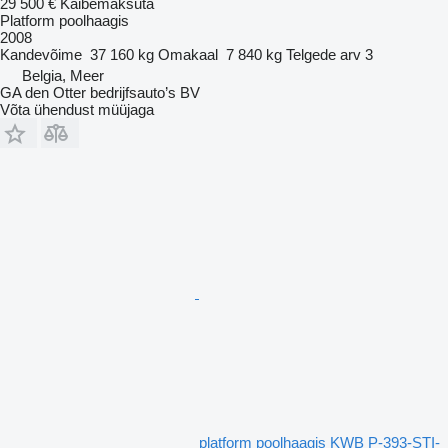
29 500 €
Käibemaksuta
Platform poolhaagis
2008
Kandevõime
37 160 kg
Omakaal
7 840 kg
Telgede arv
3
Belgia, Meer
GA den Otter bedrijfsauto’s BV
Võta ühendust müüjaga
platform poolhaagis KWB P-393-STI-