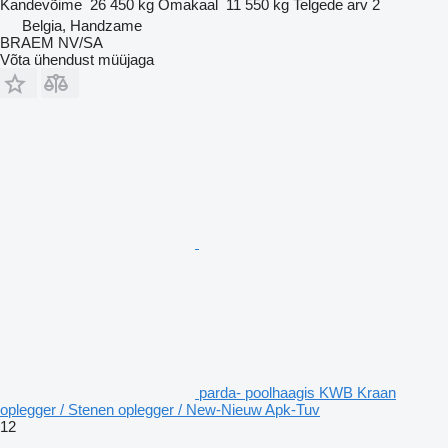
Kandevõime
26 450 kg
Omakaal
11 550 kg
Telgede arv
2
Belgia, Handzame
BRAEM NV/SA
Võta ühendust müüjaga
parda- poolhaagis KWB Kraan
oplegger / Stenen oplegger / New-Nieuw Apk-Tuv
12