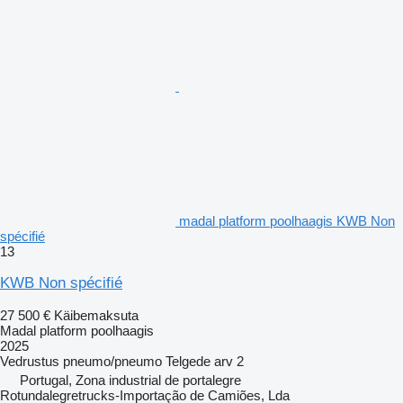
madal platform poolhaagis KWB Non
spécifié
13
KWB Non spécifié
27 500 €
Käibemaksuta
Madal platform poolhaagis
2025
Vedrustus
pneumo/pneumo
Telgede arv
2
Portugal, Zona industrial de portalegre
Rotundalegretrucks-Importação de Camiões, Lda