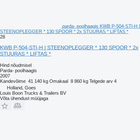
parda- poolhaagis KWB P-504-STI-H |
STEENOPLEGGER * 130 SPOOR * 2x STUURAS * LIFTAS *
28
KWB P-504-STI-H | STEENOPLEGGER * 130 SPOOR * 2x
STUURAS * LIFTAS *
Hind nõudmisel
Parda- poolhaagis
2007
Kandevõime
41 140 kg
Omakaal
8 860 kg
Telgede arv
4
Holland, Goes
Louis Boon Trucks & Trailers BV
Võta ühendust müüjaga