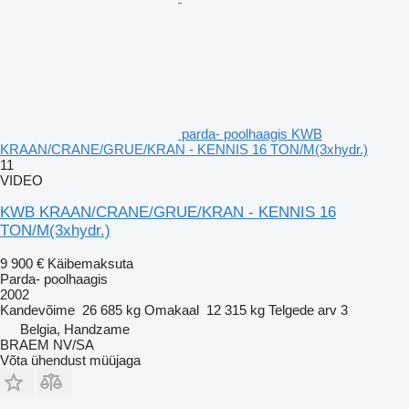
parda- poolhaagis KWB
KRAAN/CRANE/GRUE/KRAN - KENNIS 16 TON/M(3xhydr.)
11
VIDEO
KWB KRAAN/CRANE/GRUE/KRAN - KENNIS 16
TON/M(3xhydr.)
9 900 €
Käibemaksuta
Parda- poolhaagis
2002
Kandevõime
26 685 kg
Omakaal
12 315 kg
Telgede arv
3
Belgia, Handzame
BRAEM NV/SA
Võta ühendust müüjaga