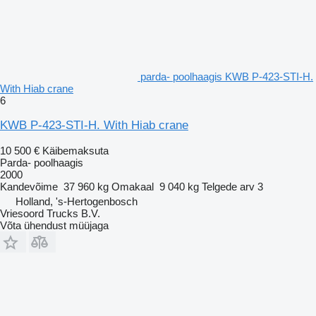
parda- poolhaagis KWB P-423-STI-H.
With Hiab crane
6
KWB P-423-STI-H. With Hiab crane
10 500 €
Käibemaksuta
Parda- poolhaagis
2000
Kandevõime
37 960 kg
Omakaal
9 040 kg
Telgede arv
3
Holland, 's-Hertogenbosch
Vriesoord Trucks B.V.
Võta ühendust müüjaga