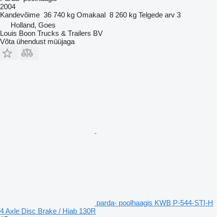
2004
Kandevõime
36 740 kg
Omakaal
8 260 kg
Telgede arv
3
Holland, Goes
Louis Boon Trucks & Trailers BV
Võta ühendust müüjaga
parda- poolhaagis KWB P-544-STI-H
4 Axle Disc Brake / Hiab 130R