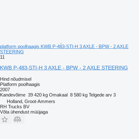
platform poolhaagis KWB P-483-STI-H 3 AXLE - BPW - 2 AXLE
STEERING
11
KWB P-483-STI-H 3 AXLE - BPW - 2 AXLE STEERING
Hind nõudmisel
Platform poolhaagis
2007
Kandevõime
39 420 kg
Omakaal
8 580 kg
Telgede arv
3
Holland, Groot-Ammers
RH Trucks BV
Võta ühendust müüjaga