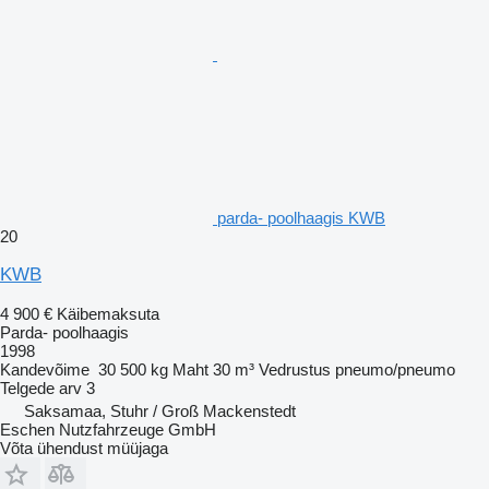
parda- poolhaagis KWB
20
KWB
4 900 €
Käibemaksuta
Parda- poolhaagis
1998
Kandevõime
30 500 kg
Maht
30 m³
Vedrustus
pneumo/pneumo
Telgede arv
3
Saksamaa, Stuhr / Groß Mackenstedt
Eschen Nutzfahrzeuge GmbH
Võta ühendust müüjaga