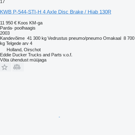
17
KWB P-544-STI-H 4 Axle Disc Brake / Hiab 130R
11 950 €
Koos KM-ga
Parda- poolhaagis
2003
Kandevõime
41 300 kg
Vedrustus
pneumo/pneumo
Omakaal
8 700
kg
Telgede arv
4
Holland, Oirschot
Eddie Ducker Trucks and Parts v.o.f.
Võta ühendust müüjaga