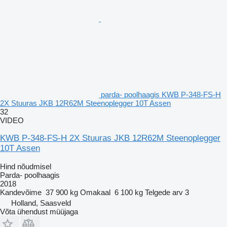
parda- poolhaagis KWB P-348-FS-H
2X Stuuras JKB 12R62M Steenoplegger 10T Assen
32
VIDEO
KWB P-348-FS-H 2X Stuuras JKB 12R62M Steenoplegger
10T Assen
Hind nõudmisel
Parda- poolhaagis
2018
Kandevõime
37 900 kg
Omakaal
6 100 kg
Telgede arv
3
Holland, Saasveld
Võta ühendust müüjaga