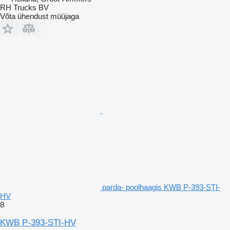
RH Trucks BV
Võta ühendust müüjaga
parda- poolhaagis KWB P-393-STI-
HV
8
KWB P-393-STI-HV