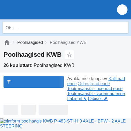
Poolhaagised
Poolhaagised KWB
Poolhaagised KWB
26 kuulutust:
Poolhaagised KWB
Avaldamise kuupäev
Kallimad
enne
Odavamad enne
Tootmisaasta - uuemad enne
Tootmisaasta - vanemad enne
Läbisõit ⬊
Läbisõit ⬈