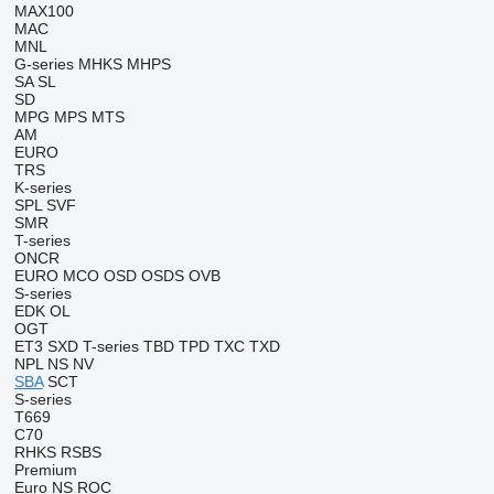
MAX100
MAC
MNL
G-series
MHKS
MHPS
SA
SL
SD
MPG
MPS
MTS
AM
EURO
TRS
K-series
SPL
SVF
SMR
T-series
ONCR
EURO
MCO
OSD
OSDS
OVB
S-series
EDK
OL
OGT
ET3
SXD
T-series
TBD
TPD
TXC
TXD
NPL
NS
NV
SBA
SCT
S-series
T669
C70
RHKS
RSBS
Premium
Euro
NS
ROC