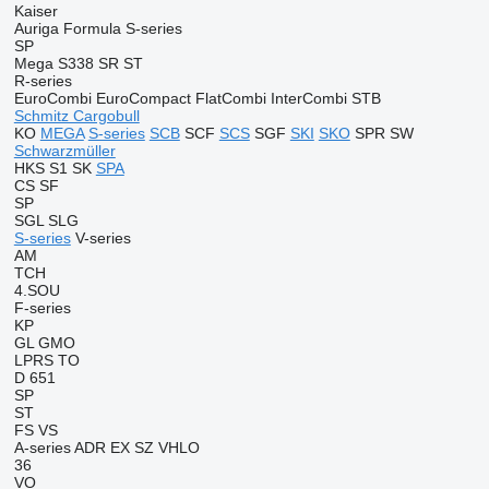
Kaiser
Auriga
Formula
S-series
SP
Mega
S338
SR
ST
R-series
EuroCombi
EuroCompact
FlatCombi
InterCombi
STB
Schmitz Cargobull
KO
MEGA
S-series
SCB
SCF
SCS
SGF
SKI
SKO
SPR
SW
Schwarzmüller
HKS
S1
SK
SPA
CS
SF
SP
SGL
SLG
S-series
V-series
AM
TCH
4.SOU
F-series
KP
GL
GMO
LPRS
TO
D 651
SP
ST
FS
VS
A-series
ADR
EX
SZ
VHLO
36
VO