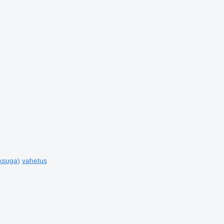
ksuga)
vahetus