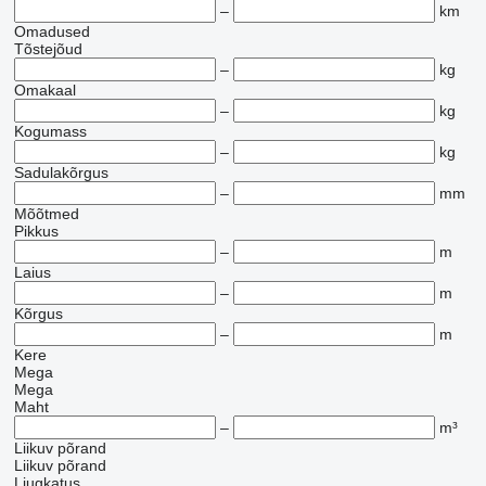
–
km
Omadused
Tõstejõud
–
kg
Omakaal
–
kg
Kogumass
–
kg
Sadulakõrgus
–
mm
Mõõtmed
Pikkus
–
m
Laius
–
m
Kõrgus
–
m
Kere
Mega
Mega
Maht
–
m³
Liikuv põrand
Liikuv põrand
Liugkatus