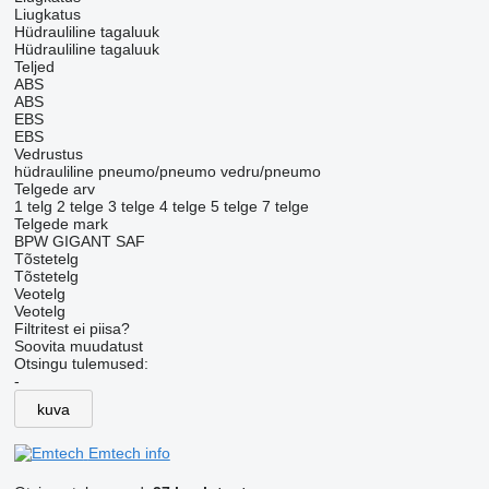
Liugkatus
Hüdrauliline tagaluuk
Hüdrauliline tagaluuk
Teljed
ABS
ABS
EBS
EBS
Vedrustus
hüdrauliline
pneumo/pneumo
vedru/pneumo
Telgede arv
1 telg
2 telge
3 telge
4 telge
5 telge
7 telge
Telgede mark
BPW
GIGANT
SAF
Tõstetelg
Tõstetelg
Veotelg
Veotelg
Filtritest ei piisa?
Soovita muudatust
Otsingu tulemused:
-
kuva
Emtech info