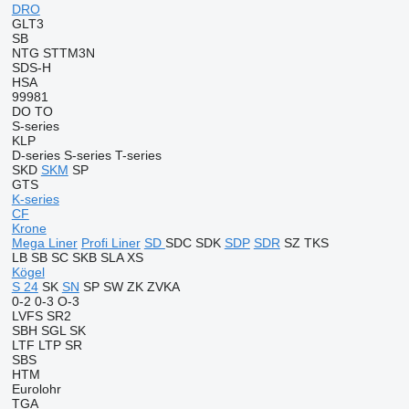
DRO
GLT3
SB
NTG
STTM3N
SDS-H
HSA
99981
DO
TO
S-series
KLP
D-series
S-series
T-series
SKD
SKM
SP
GTS
K-series
CF
Krone
Mega Liner
Profi Liner
SD
SDC
SDK
SDP
SDR
SZ
TKS
LB
SB
SC
SKB
SLA
XS
Kögel
S 24
SK
SN
SP
SW
ZK
ZVKA
0-2
0-3
O-3
LVFS
SR2
SBH
SGL
SK
LTF
LTP
SR
SBS
HTM
Eurolohr
TGA