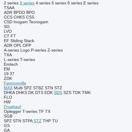
2 series
3 series
4 series
5 series
6 series
E series
TSAA
ADR
BPDO
BPO
CCS
CHKS
CSS
CSD
Inogam
Tecnogam
SG
LVO
CT
FT
EF
Sliding
Stack
ADR
OPL
OPP
A-series
Logo
P-series
Z-series
TXA
L-series
T-series
Emtech
EM
19
37
ZDK
Faymonville
MAX
Multi
SPZ
STBZ
STN
STZ
DHKA
DHKS
DK
DTS
EDK
SDS
SZS
TDK
TMK
FLO
HW
Fruehauf
Oplegger
T-series
TF
TX
SGB
SPZ
STN
STPA
STZ
THP
TU
GS
GA