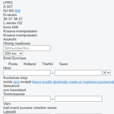
LPRS
S 327
NJ
NS
NW
D-series
36
37
38
47
L-series
OZ
kuva kõik
Kraana-manipulaator
Kraana-manipulaator
Asukoht
Otsing raadiuses
Eesti
Euroopa
Poola
Holland
Tšehhi
Taani
Hind
–
Kuulutuse tüüp
müük
rent
tootjalt
liising
krediit
järelmaks
trade-in (vahetus juurdema
Seisukord
uus
kasutatud
Tootmisaasta
–
Värv
hall
oranž
punane
roheline
sinine
Läbisõit