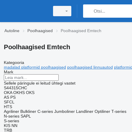
Autoline
Poolhaagised
Poolhaagised Emtech
Poolhaagised Emtech
Kategooria
madalad platformid poolhaagised
poolhaagised linnuautod
platformi
Mark
Sellele päringule ei leitud ühtegi vastet
S44315CHC
OKA
OKHS
OKS
AS
PS
SFCL
HTS
Agriliner
Bulkliner
C-series
Jumboliner
Landliner
Optiliner
T-series
N-series
SAPL
S-series
KIS
NN
TRB