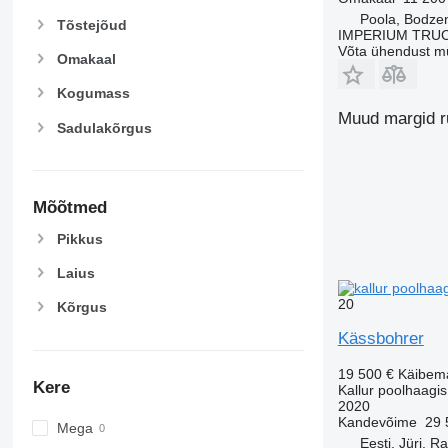
Poola, Bodze
Tõstejõud
IMPERIUM TRUC
Võta ühendust m
Omakaal
Kogumass
Muud margid ru
Sadulakõrgus
Mõõtmed
Pikkus
Laius
20
Kõrgus
Kässbohrer
19 500 €
Käibem
Kere
Kallur poolhaagis
2020
Kandevõime
29 
Mega
Eesti, Jüri, R