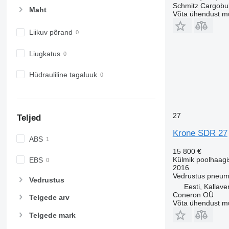
Schmitz Cargobul
Maht
Võta ühendust m
Liikuv põrand
Liugkatus
Hüdrauliline tagaluuk
27
Teljed
Krone SDR 27
ABS
15 800 €
Külmik poolhaagi
EBS
2016
Vedrustus
pneum
Vedrustus
Eesti, Kallave
Coneron OÜ
Telgede arv
Võta ühendust m
Telgede mark