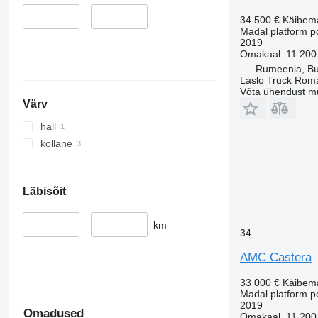
–
34 500 €
Käibem
Madal platform p
2019
Omakaal
11 200
Rumeenia, Bu
Laslo Truck Rom
Võta ühendust m
Värv
hall
kollane
Läbisõit
–
km
34
AMC Castera
33 000 €
Käibem
Madal platform p
2019
Omadused
Omakaal
11 200