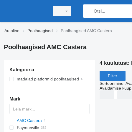
Autoline
Poolhaagised
Poolhaagised AMC Castera
Poolhaagised AMC Castera
4 kuulutust:
Kategooria
Filter
madalad platformid poolhaagised
Sorteerimine
:
Ava
Avaldamise kuup
Mark
AMC Castera
S44315CHC
Faymonville
OKA
AS
SFCL
HTS
Agriliner
N-series
S-series
KIS
TRB
2 series
TSAA
ADR
CCS
CSD
SG
LVO
CT
EF
ADR
A-series
TXA
L-series
EM
19
ZDK