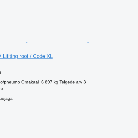
 Lifiting roof / Code XL
s
o/pneumo
Omakaal
6 897 kg
Telgede arv
3
re
üüjaga