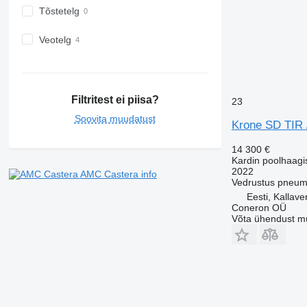
Tõstetelg
Veotelg
Filtritest ei piisa?
23
Soovita muudatust
Krone SD TIR /
14 300 €
Kardin poolhaagi
2022
AMC Castera info
Vedrustus
pneum
Eesti, Kallave
Coneron OÜ
Võta ühendust m