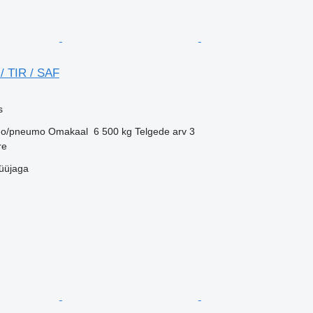
/ TIR / SAF
s
o/pneumo
Omakaal
6 500 kg
Telgede arv
3
re
üüjaga