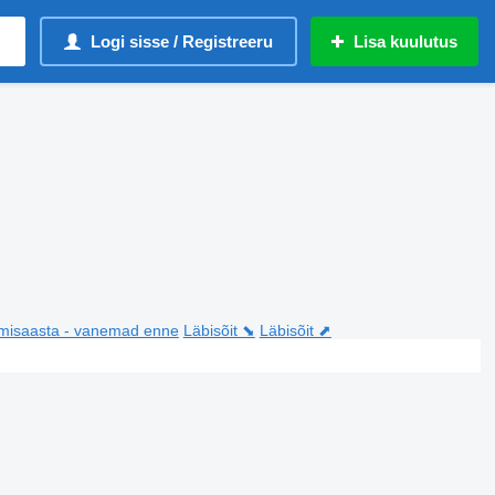
Logi sisse / Registreeru
Lisa kuulutus
misaasta - vanemad enne
Läbisõit ⬊
Läbisõit ⬈