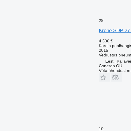
29
Krone SDP 27 
4 500 €
Kardin poolhaagi
2015
Vedrustus
pneum
Eesti, Kallave
Coneron OÜ
Võta ühendust m
10