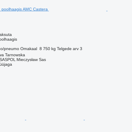
aksuta
oolhaagis
o/pneumo
Omakaal
8 750 kg
Telgede arv
3
wa Tarnowska
 SASPOL Mieczysław Sas
üüjaga