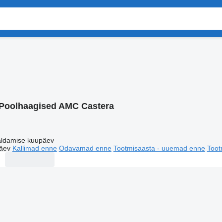
Poolhaagised AMC Castera
ldamise kuupäev
äev
Kallimad enne
Odavamad enne
Tootmisaasta - uuemad enne
Toot