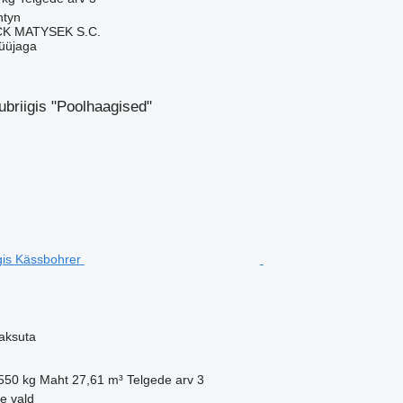
ntyn
K MATYSEK S.C.
üüjaga
briigis "Poolhaagised"
aksuta
550 kg
Maht
27,61 m³
Telgede arv
3
ae vald