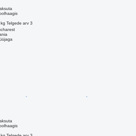
aksuta
oolhaagis
 kg
Telgede arv
3
charest
ania
üüjaga
aksuta
oolhaagis
 kg
Telgede arv
3