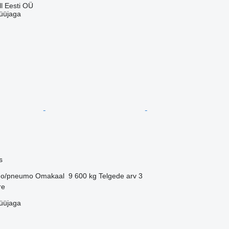
l Eesti OÜ
üüjaga
s
o/pneumo
Omakaal
9 600 kg
Telgede arv
3
re
üüjaga