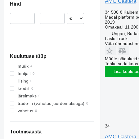
AMC Castera
Hind
Ungari
34 500 €
Käibem
Madal platform p
–
2019
Omakaal
11 200
Ungari, Buda
Laslo Truck
Võta ühendust m
Kuulutuse tüüp
Müüte sõidukeid 
Tehke seda koos
müük
Lisa kuulutu
tootjalt
liising
krediit
järelmaks
trade-in (vahetus juurdemaksuga)
vahetus
34
Tootmisaasta
AMC Castera