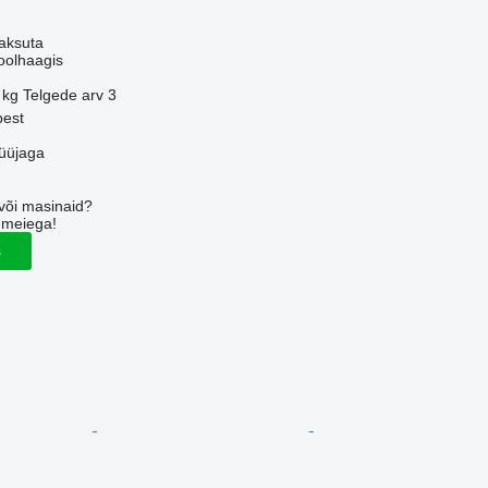
aksuta
oolhaagis
 kg
Telgede arv
3
pest
üüjaga
või masinaid?
 meiega!
s