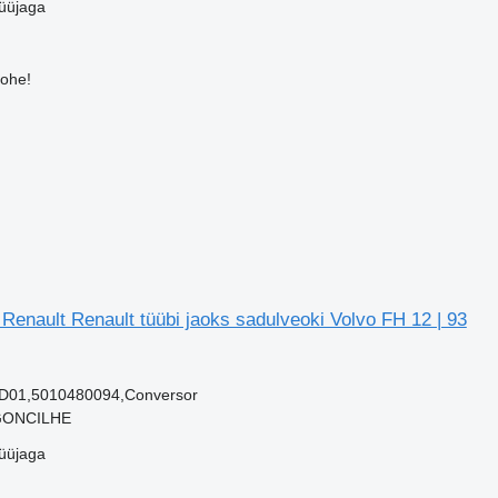
üüjaga
kohe!
enault Renault tüübi jaoks sadulveoki Volvo FH 12 | 93
1D01,5010480094,Conversor
RGONCILHE
üüjaga