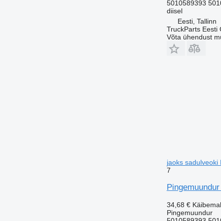
5010589393 501
diisel
Eesti, Tallinn
TruckParts Eesti
Võta ühendust m
jaoks sadulveoki
7
Pingemuundur 
34,68 €
Käibema
Pingemuundur
5010589393 501