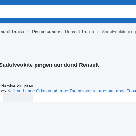
enault Trucks
Pingemuundurid Renault Trucks
Sadulveokite pin
Sadulveokite pingemuundurid Renault
ldamise kuupäev
äev
Kallimad enne
Odavamad enne
Tootmisaasta - uuemad enne
Toot