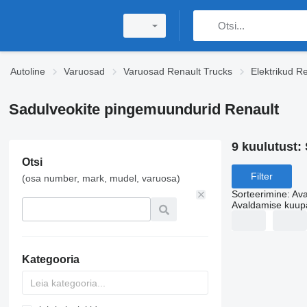
Autoline
Varuosad
Varuosad Renault Trucks
Elektrikud R
Sadulveokite pingemuundurid Renault
9 kuulutust:
Otsi
Filter
(osa number, mark, mudel, varuosa)
Sorteerimine
:
Ava
Avaldamise kuup
Kategooria