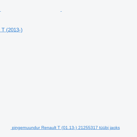
 T (2013-)
pingemuundur Renault T (01.13-) 21255317 tüübi jaoks