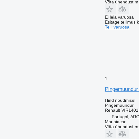
Võta ühendust m
Ei leia varuosa
Esitage tellimus 
Telli varuosa
1
Pingemuundur R
Hind nõudmisel
Pingemuundur
Renault VIR140
Portugal, A
Manaiacar
Võta ühendust m