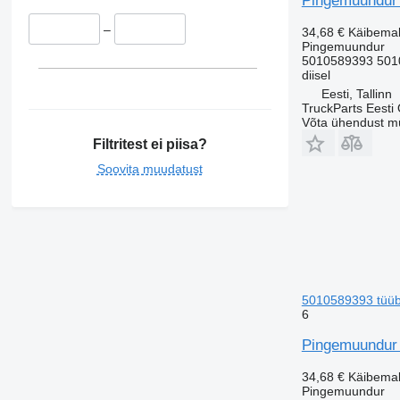
Pingemuundur 
–
34,68 €
Käibema
Pingemuundur
5010589393 501
diisel
Eesti, Tallinn
TruckParts Eesti
Võta ühendust m
Filtritest ei piisa?
Soovita muudatust
5010589393 tüüb
6
Pingemuundur 
34,68 €
Käibema
Pingemuundur