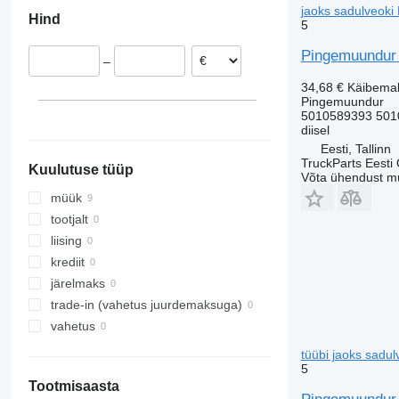
Leedu
jaoks sadulveoki
Hind
5
Pingemuundur 
–
34,68 €
Käibema
Pingemuundur
5010589393 501
diisel
Eesti, Tallinn
TruckParts Eesti
Kuulutuse tüüp
Võta ühendust m
müük
tootjalt
liising
krediit
järelmaks
trade-in (vahetus juurdemaksuga)
vahetus
tüübi jaoks sadu
5
Tootmisaasta