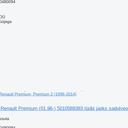
0480094
 OÜ
üüjaga
 Renault Premium, Premium 2 (1996-2014)
Renault Premium (01.96-) 5010589393 tüübi jaoks sadulve
ksuta
0480094