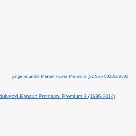
pingemuundur Martek Power Premium (01.96-) 5010589393
dulveoki Renault Premium, Premium 2 (1996-2014)