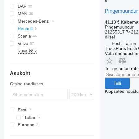
6
DAF
Pingemuundur R
MAN
CF
S-Way
Mercedes-Benz
XF
Stralis
L2000
41,13 €
Käibema
Pingemuundur
Renault
TGA
A-Class
Canter
21255317 74212
Scania
TGL
Actros
Magnum
diisel
Eesti, Tallinn
Volvo
TGM
Antos
Premium
K-series
TruckParts Eesti
kuva kõik
TGS
Arocs
P-series
FE
Võta ühendust m
TGX
Atego
R-series
FH
Axor
FM
Tellige antud rub
Asukoht
Econic
FMX
VNL
Telli
Otsing raadiuses
Klõpsates nõust
Eesti
Tallinn
Euroopa
Portugal