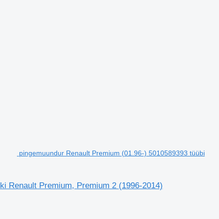
pingemuundur Renault Premium (01.96-) 5010589393 tüübi
oki Renault Premium, Premium 2 (1996-2014)