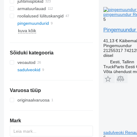
juhtimisplokid
armatuurlauad
pingemuundur Ren
roolialused lülituskangid
5
pingemuundurid
Pingemuundur R
kuva kõik
41,13 €
Käibema
Pingemuundur
21255317 74212
Sõiduki kategooria
diisel
Eesti, Tallinn
veoautod
TruckParts Eesti
sadulveokid
Võta ühendust m
Varuosa tüüp
originaalvaruosa
Mark
sadulveoki Renau