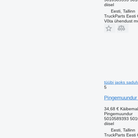
diisel
Eesti, Tallinn
TruckParts Eesti
Võta ühendust m
tüübi jaoks sadu
5
Pingemuundur 
34,68 €
Käibema
Pingemuundur
5010589393 501
diisel
Eesti, Tallinn
TruckParts Eesti