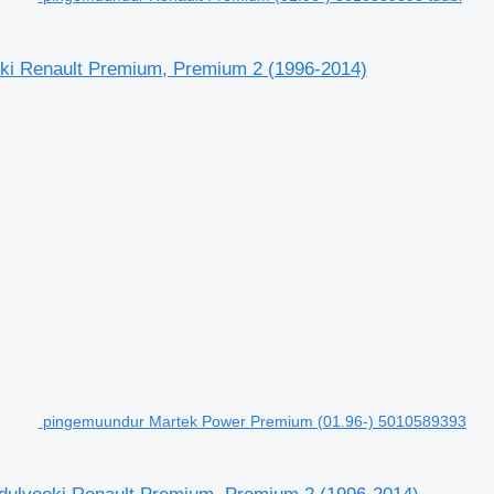
oki Renault Premium, Premium 2 (1996-2014)
pingemuundur Martek Power Premium (01.96-) 5010589393