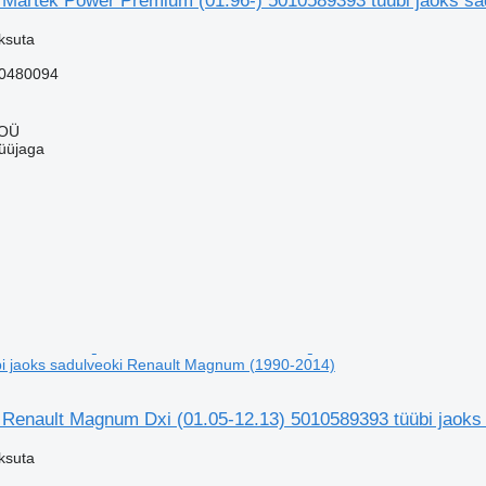
Martek Power Premium (01.96-) 5010589393 tüübi jaoks sa
ksuta
0480094
 OÜ
üüjaga
i jaoks sadulveoki Renault Magnum (1990-2014)
Renault Magnum Dxi (01.05-12.13) 5010589393 tüübi jaoks
ksuta