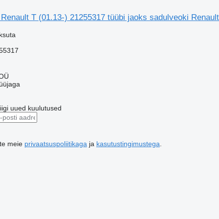
enault T (01.13-) 21255317 tüübi jaoks sadulveoki Renault
ksuta
55317
 OÜ
üüjaga
riigi uued kuulutused
ute meie
privaatsuspoliitikaga
ja
kasutustingimustega
.