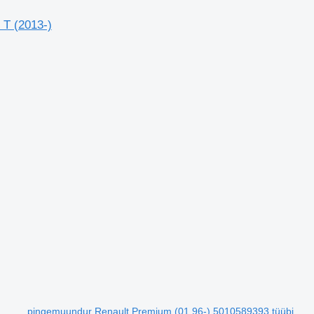
 T (2013-)
pingemuundur Renault Premium (01.96-) 5010589393 tüübi