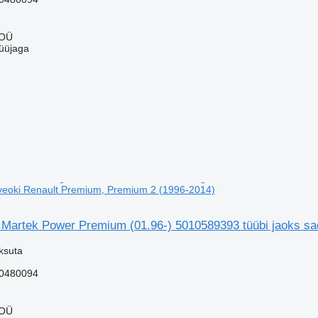
 OÜ
üüjaga
lveoki Renault Premium, Premium 2 (1996-2014)
Martek Power Premium (01.96-) 5010589393 tüübi jaoks sa
ksuta
0480094
 OÜ