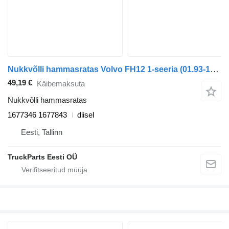
Nukkvõlli hammasratas Volvo FH12 1-seeria (01.93-12.02) 1677346 1677843 tüübi jaoks veoauto Volvo FH12, FH16, NH12, FH, VNL780 (1993-2014)
49,19 €
Käibemaksuta
Nukkvõlli hammasratas
1677346 1677843
diisel
Eesti, Tallinn
TruckParts Eesti OÜ