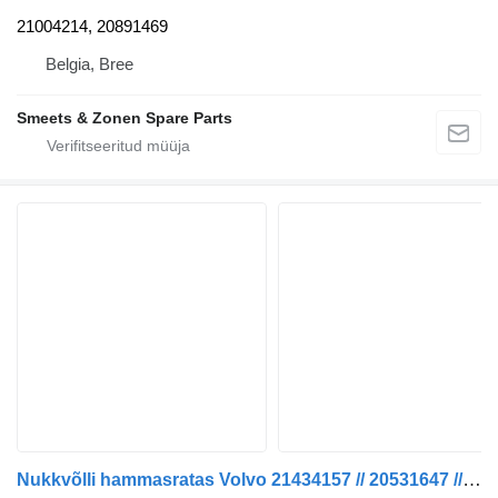
21004214, 20891469
Belgia, Bree
Smeets & Zonen Spare Parts
Nukkvõlli hammasratas Volvo 21434157 // 20531647 // 20850724 // 20480556 ESIKÄIK 460 EUR tüübi jaoks veoauto