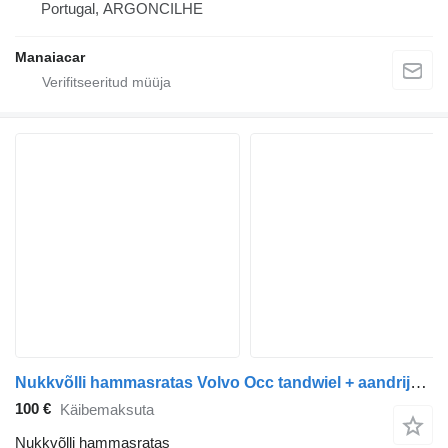
Portugal, ARGONCILHE
Manaiacar
Nukkvõlli hammasratas Volvo Occ tandwiel + aandrijving FH 21004214 20891 tüübi jaoks veoauto
100 €
Käibemaksuta
Nukkvõlli hammasratas