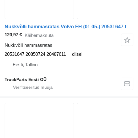
Nukkvõlli hammasratas Volvo FH (01.05-) 20531647 tüübi jaoks veoauto Volvo FH12, FH16, NH12, FH, VNL780 (1993-2014)
120,97 €
Käibemaksuta
Nukkvõlli hammasratas
20531647 20850724 20487611
diisel
Eesti, Tallinn
TruckParts Eesti OÜ