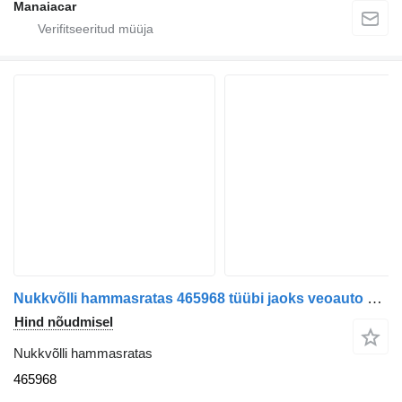
Manaiacar
Nukkvõlli hammasratas 465968 tüübi jaoks veoauto Volvo FH | 05
Hind nõudmisel
Nukkvõlli hammasratas
465968