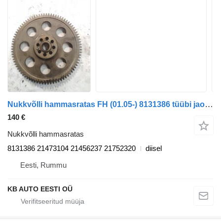
Nukkvõlli hammasratas FH (01.05-) 8131386 tüübi jaoks veoauto Volvo FH12, FH16, NH12, FH, VNL780 (1993-2014)
140 €
Nukkvõlli hammasratas
8131386 21473104 21456237 21752320
diisel
Eesti, Rummu
KB AUTO EESTI OÜ