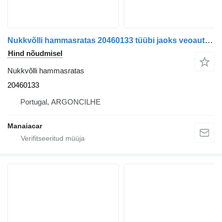
Nukkvõlli hammasratas 20460133 tüübi jaoks veoauto Volvo FH | 05
Hind nõudmisel
Nukkvõlli hammasratas
20460133
Portugal, ARGONCILHE
Manaiacar