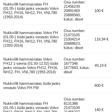
Osa number:
Nukkvõlli hammasratas FH
21456239
(01.05-) tüübi jaoks veoauto Volvo
20891469
100 €
FH12, FH16, NH12, FH, VNL780
20888560,
(1993-2014)
kütus: diisel
Osa number:
Nukkvõlli hammasratas Volvo FH
21473105
(01.05-) tüübi jaoks veoauto Volvo
21004214
116,94 €
FH12, FH16, NH12, FH, VNL780
20888623,
(1993-2014)
kütus: diisel
Nukkvõlli hammasratas Volvo
Osa number:
FH12 1-seeria (01.93-12.02) tüübi
1677346
49,19 €
jaoks veoauto Volvo FH12, FH16,
1677843, kütus:
NH12, FH, VNL780 (1993-2014)
diisel
Nukkvõlli hammasratas tüübi jaoks
600 €
veoauto Volvo FH FM
Osa number:
Nukkvõlli hammasratas FH
8131386
(01.05-) tüübi jaoks veoauto Volvo
21473104
140 €
FH12, FH16, NH12, FH, VNL780
21456237