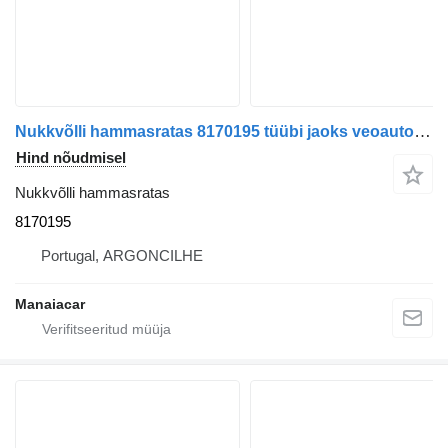
Nukkvõlli hammasratas 8170195 tüübi jaoks veoauto Volvo FH | 05
Hind nõudmisel
Nukkvõlli hammasratas
8170195
Portugal, ARGONCILHE
Manaiacar