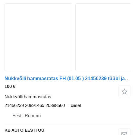
Nukkvõlli hammasratas FH (01.05-) 21456239 tüübi jaoks veoauto Volvo FH12, FH16, NH12, FH, VNL780 (1993-2014)
100 €
Nukkvõlli hammasratas
21456239 20891469 20888560
diisel
Eesti, Rummu
KB AUTO EESTI OÜ