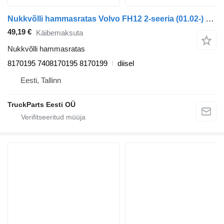
Nukkvõlli hammasratas Volvo FH12 2-seeria (01.02-) 8170195 tüübi jaoks veoauto Volvo FH12, FH16, NH12, FH, VNL780 (1993-2014)
49,19 €
Käibemaksuta
Nukkvõlli hammasratas
8170195 7408170195 8170199
diisel
Eesti, Tallinn
TruckParts Eesti OÜ