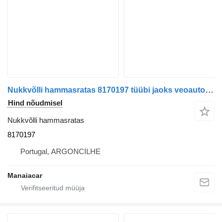
Nukkvõlli hammasratas 8170197 tüübi jaoks veoauto Volvo FL/FM/FH/VN/VNL/VNX/FMX/F/N
Hind nõudmisel
Nukkvõlli hammasratas
8170197
Portugal, ARGONCILHE
Manaiacar