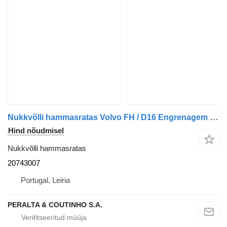
Nukkvõlli hammasratas Volvo FH / D16 Engrenagem Intermediária da Árvore de Cames FH 20743007 tüübi jaoks veoauto Volvo FH
Hind nõudmisel
Nukkvõlli hammasratas
20743007
Portugal, Leiria
PERALTA & COUTINHO S.A.