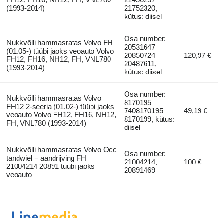
(1993-2014)
21752320,
kütus: diisel
Osa number:
Nukkvõlli hammasratas Volvo FH
20531647
(01.05-) tüübi jaoks veoauto Volvo
20850724
120,97 €
FH12, FH16, NH12, FH, VNL780
20487611,
(1993-2014)
kütus: diisel
Osa number:
Nukkvõlli hammasratas Volvo
8170195
FH12 2-seeria (01.02-) tüübi jaoks
7408170195
49,19 €
veoauto Volvo FH12, FH16, NH12,
8170199, kütus:
FH, VNL780 (1993-2014)
diisel
Nukkvõlli hammasratas Volvo Occ
Osa number:
tandwiel + aandrijving FH
21004214,
100 €
21004214 20891 tüübi jaoks
20891469
veoauto