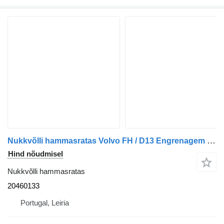
Nukkvõlli hammasratas Volvo FH / D13 Engrenagem Intermediária da Árvore de Cames 20460133 tüübi jaoks veoauto Volvo
Hind nõudmisel
Nukkvõlli hammasratas
20460133
Portugal, Leiria