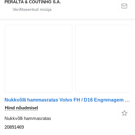
PERALTA & COUTINHO S.A.
Nukkvõlli hammasratas Volvo FH / D16 Engrenagem da Árvore de Cames FH 20891469 tüübi jaoks veoauto Volvo
Hind nõudmisel
Nukkvõlli hammasratas
20891469