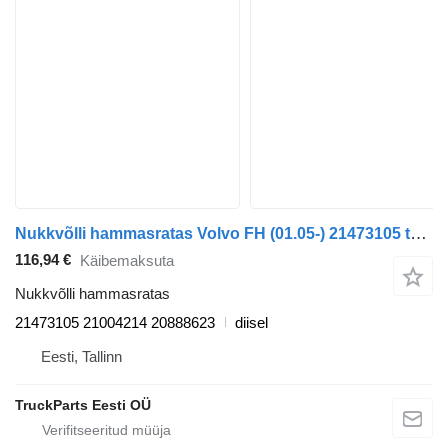
Nukkvõlli hammasratas Volvo FH (01.05-) 21473105 tüübi jaoks veoauto Volvo FH12, FH16, NH12, FH, VNL780 (1993-2014)
116,94 €
Käibemaksuta
Nukkvõlli hammasratas
21473105 21004214 20888623
diisel
Eesti, Tallinn
TruckParts Eesti OÜ