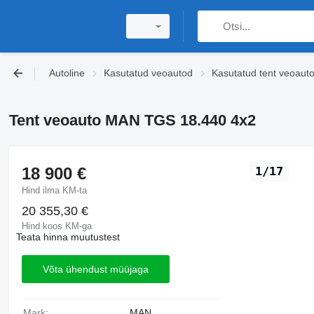
Autoline
Kasutatud veoautod
Kasutatud tent veoaut
Tent veoauto MAN TGS 18.440 4x2
18 900 €
1/17
Hind ilma KM-ta
20 355,30 €
Hind koos KM-ga
Teata hinna muutustest
Võta ühendust müüjaga
Mark:
MAN