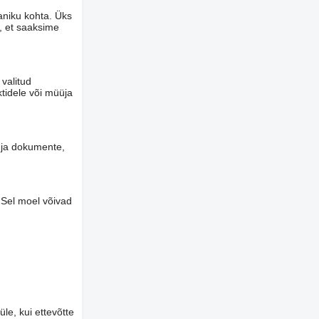
aniku kohta. Üks
u, et saaksime
 valitud
tidele või müüja
d ja dokumente,
 Sel moel võivad
le, kui ettevõtte