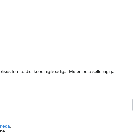
elises formaadis, koos riigikoodiga.
Me ei tööta selle riigiga
stega
.
ine.