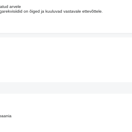
tatud arvele
arekvisiidid on õiged ja kuuluvad vastavale ettevõttele.
lbaania