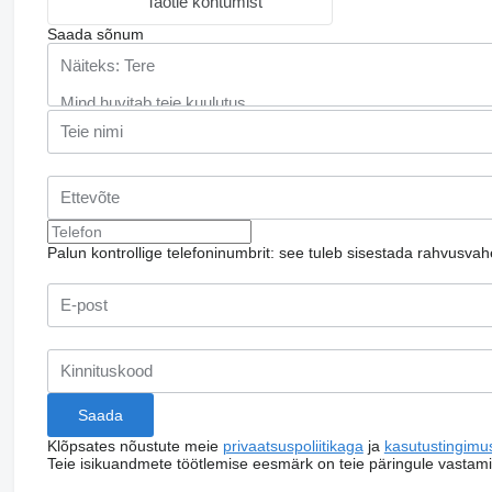
Taotle kohtumist
Saada sõnum
Palun kontrollige telefoninumbrit: see tuleb sisestada rahvusvah
Klõpsates nõustute meie
privaatsuspoliitikaga
ja
kasutustingimu
Teie isikuandmete töötlemise eesmärk on teie päringule vastam