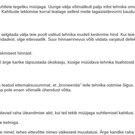
tlete tegeliku müüjaga. Uurige välja võimalikult palju infot tehnika om
. Kahtluste tekkimise korral teatage sellest meile tagasisidevormi kaud
elgitada välja teie poolt valitud tehnika mudeli keskmine hind. Kui teie
dest, olge ettevaatlik. Suur hinnaerinevus võib viidata varjatud defek
skmisest hinnast.
l ärge kartke täpsustada üksikasju, küsige müüdava tehnika lisafotosi
teatud ettemaksusummat, et „broneerida“ teile tehnika ostmise õigus.
a pole enam võimalik ühendust võtta.
ad raha üleandmise akti, kui teil tekib müüjaga suhtlemisel kahtlusi.
te kelmiga.
e nimel, tehes ettevõtte nimes väikeseid muudatusi. Ärge kandke raha ü