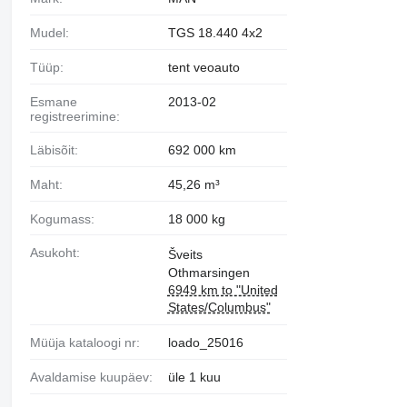
Mudel:
TGS 18.440 4x2
Tüüp:
tent veoauto
Esmane
2013-02
registreerimine:
Läbisõit:
692 000 km
Maht:
45,26 m³
Kogumass:
18 000 kg
Asukoht:
Šveits
Othmarsingen
6949 km to "United
States/Columbus"
Müüja kataloogi nr:
loado_25016
Avaldamise kuupäev:
üle 1 kuu