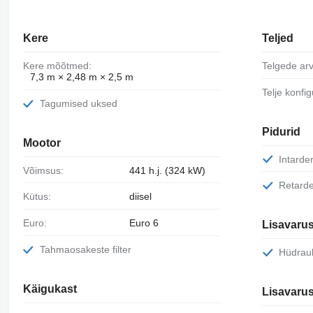
Kere
Teljed
Kere mõõtmed:
Telgede arv
7,3 m × 2,48 m × 2,5 m
Telje konfi
Tagumised uksed
Pidurid
Mootor
Intarde
Võimsus:
441 h.j. (324 kW)
Retard
Kütus:
diisel
Euro:
Euro 6
Lisavaru
Tahmaosakeste filter
Hüdrau
Käigukast
Lisavaru