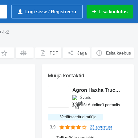
Logi sisse / Registreeru
Lisa kuulutus
0 4x2
PDF
Jaga
Esita kaebus
Müüja kontaktid
Agron Haxha Truck GmbH
Šveits
5 aastat Autoline'i portaalis
Verifitseeritud müüja
23 arvustust
3.9
Telli müüja uudiskiri.