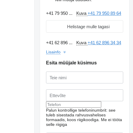
+41 79 950 ...
Kuva
+41 79 950 89 64
Helistage mulle tagasi
+41 62 896 ...
Kuva
+41 62 896 34 34
Lisainfo
Esita müüjale küsimus
Palun kontrollige telefoninumbrit: see
tuleb sisestada rahvusvahelises
formaadis, koos riigikoodiga.
Me ei tööta
selle riigiga