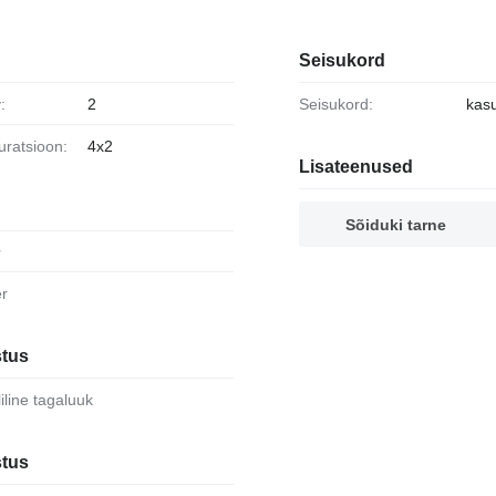
Seisukord
:
2
Seisukord:
kas
guratsioon:
4x2
Lisateenused
Sõiduki tarne
r
er
stus
liline tagaluuk
stus