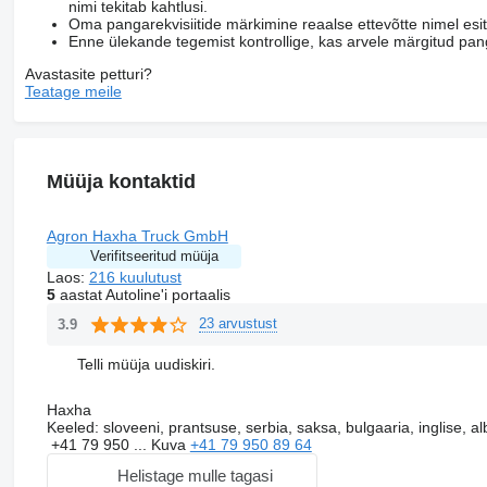
nimi tekitab kahtlusi.
Oma pangarekvisiitide märkimine reaalse ettevõtte nimel esi
Enne ülekande tegemist kontrollige, kas arvele märgitud pang
Avastasite petturi?
Teatage meile
Müüja kontaktid
Agron Haxha Truck GmbH
Verifitseeritud müüja
Laos:
216 kuulutust
5
aastat Autoline'i portaalis
23 arvustust
3.9
Telli müüja uudiskiri.
Haxha
Keeled:
sloveeni, prantsuse, serbia, saksa, bulgaaria, inglise, a
+41 79 950 ...
Kuva
+41 79 950 89 64
Helistage mulle tagasi