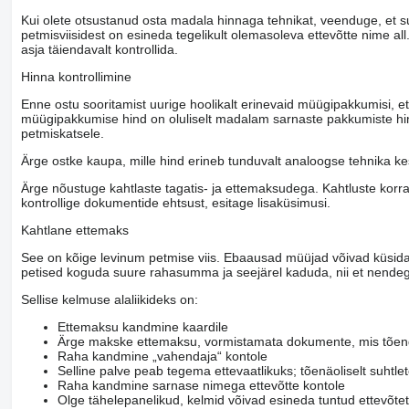
Kui olete otsustanud osta madala hinnaga tehnikat, veenduge, et suh
petmisviisidest on esineda tegelikult olemasoleva ettevõtte nime all
asja täiendavalt kontrollida.
Hinna kontrollimine
Enne ostu sooritamist uurige hoolikalt erinevaid müügipakkumisi, et s
müügipakkumise hind on oluliselt madalam sarnaste pakkumiste hinda
petmiskatsele.
Ärge ostke kaupa, mille hind erineb tunduvalt analoogse tehnika ke
Ärge nõustuge kahtlaste tagatis- ja ettemaksudega. Kahtluste korra
kontrollige dokumentide ehtsust, esitage lisaküsimusi.
Kahtlane ettemaks
See on kõige levinum petmise viis. Ebaausad müüjad võivad küsida 
petised koguda suure rahasumma ja seejärel kaduda, nii et nendeg
Sellise kelmuse alaliikideks on:
Ettemaksu kandmine kaardile
Ärge makske ettemaksu, vormistamata dokumente, mis tõendav
Raha kandmine „vahendaja“ kontole
Selline palve peab tegema ettevaatlikuks; tõenäoliselt suhtle
Raha kandmine sarnase nimega ettevõtte kontole
Olge tähelepanelikud, kelmid võivad esineda tuntud ettevõtet