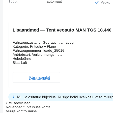
Tüüp:
automaat
Veokon
Lisaandmed — Tent veoauto MAN TGS 18.440 
Fahrzeugzustand: Gebrauchtfahrzeug
Kategorie: Pritsche + Plane
Fahrzeugnummer: loado_25016
Antriebsart: Verbrennungsmotor
Hebebühne
Blatt-Luft
Küsi lisainfot
Müüja esitatud kirjeldus. Küsige kõiki üksikasju otse müüja
Ostusoovitused
Nõuanded turvalisuse kohta
Müüja kontrollimine