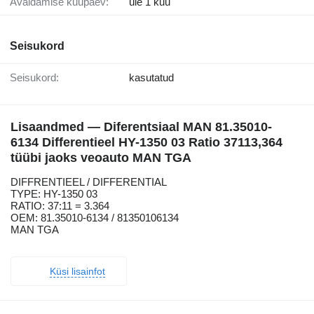
Avaldamise kuupäev:
üle 1 kuu
Seisukord
Seisukord:
kasutatud
Lisaandmed — Diferentsiaal MAN 81.35010-
6134 Differentieel HY-1350 03 Ratio 37113,364
tüübi jaoks veoauto MAN TGA
DIFFRENTIEEL / DIFFERENTIAL
TYPE: HY-1350 03
RATIO: 37:11 = 3.364
OEM: 81.35010-6134 / 81350106134
MAN TGA
Küsi lisainfot