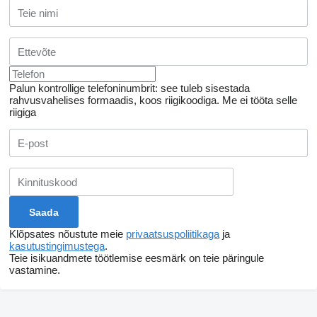
Palun kontrollige telefoninumbrit: see tuleb sisestada
rahvusvahelises formaadis, koos riigikoodiga.
Me ei tööta selle
riigiga
Klõpsates nõustute meie
privaatsuspoliitikaga
ja
kasutustingimustega
.
Teie isikuandmete töötlemise eesmärk on teie päringule
vastamine.