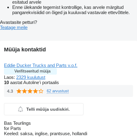
esitatud arvele
Enne ülekande tegemist kontrollige, kas arvele märgitud
pangarekvisiidid on õiged ja kuuluvad vastavale ettevõttele.
Avastasite petturi?
Teatage meile
Müüja kontaktid
Eddie Ducker Trucks and Parts v.o.f.
Verifitseeritud müüja
Laos:
2329 kuulutust
10
aastat Autoline'i portaalis
4.3
62 arvustust
Telli müüja uudiskiri.
Bas Teurlings
for Parts
Keeled:
saksa, inglise, prantsuse, hollandi