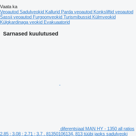
Vaata ka
Veoautod
Sadulveokid
Kallurid
Parda veoautod
Konksliftid veoautod
Šassii veoautod
Furgoonveokid
Turismibussid
Külmveokid
Külgkardinaga veokid
Evakuaatorid
Sarnased kuulutused
diferentsiaal MAN HY - 1350 all ratios
2.85 ; 3.08 ; 2.71 ; 3.7 . 81350106134, 813 tüübi jaoks sadulveoki