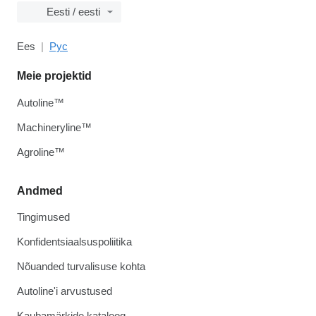
Eesti / eesti
Ees
Рус
Meie projektid
Autoline™
Machineryline™
Agroline™
Andmed
Tingimused
Konfidentsiaalsuspoliitika
Nõuanded turvalisuse kohta
Autoline'i arvustused
Kaubamärkide kataloog