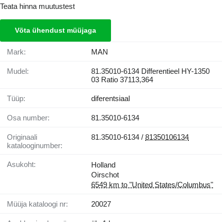
Teata hinna muutustest
Võta ühendust müüjaga
Mark:
MAN
Mudel:
81.35010-6134 Differentieel HY-1350
03 Ratio 37113,364
Tüüp:
diferentsiaal
Osa number:
81.35010-6134
Originaali
81.35010-6134 /
81350106134
katalooginumber:
Asukoht:
Holland
Oirschot
6549 km to "United States/Columbus"
Müüja kataloogi nr:
20027