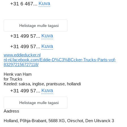
Kuva
+31 6 467...
Helistage mulle tagasi
Kuva
+31 499 57...
Kuva
+31 499 57...
www.eddieducker.nl
nl-nl.facebook.com/Eddie-D%C3%BCcker-Trucks-Parts-vof-
832972156727118/
Henk van Ham
for Trucks
Keeled:
saksa, inglise, prantsuse, hollandi
Kuva
+31 499 57...
Helistage mulle tagasi
Aadress
Holland, Põhja-Brabant, 5688 XG, Oirschot, Den Uitvanck 3