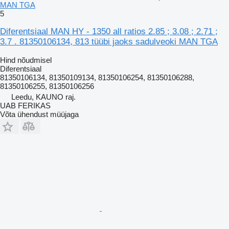
MAN TGA
5
Diferentsiaal MAN HY - 1350 all ratios 2.85 ; 3.08 ; 2.71 ;
3.7 . 81350106134, 813 tüübi jaoks sadulveoki MAN TGA
Hind nõudmisel
Diferentsiaal
81350106134, 81350109134, 81350106254, 81350106288,
81350106255, 81350106256
Leedu, KAUNO raj.
UAB FERIKAS
Võta ühendust müüjaga