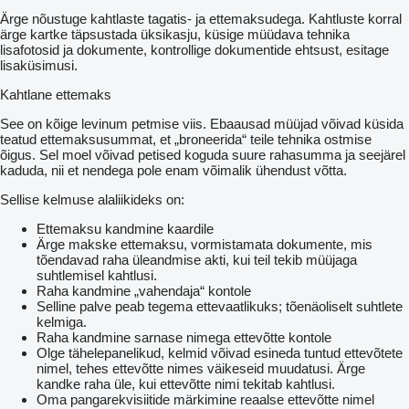
Ärge nõustuge kahtlaste tagatis- ja ettemaksudega. Kahtluste korral
ärge kartke täpsustada üksikasju, küsige müüdava tehnika
lisafotosid ja dokumente, kontrollige dokumentide ehtsust, esitage
lisaküsimusi.
Kahtlane ettemaks
See on kõige levinum petmise viis. Ebaausad müüjad võivad küsida
teatud ettemaksusummat, et „broneerida“ teile tehnika ostmise
õigus. Sel moel võivad petised koguda suure rahasumma ja seejärel
kaduda, nii et nendega pole enam võimalik ühendust võtta.
Sellise kelmuse alaliikideks on:
Ettemaksu kandmine kaardile
Ärge makske ettemaksu, vormistamata dokumente, mis
tõendavad raha üleandmise akti, kui teil tekib müüjaga
suhtlemisel kahtlusi.
Raha kandmine „vahendaja“ kontole
Selline palve peab tegema ettevaatlikuks; tõenäoliselt suhtlete
kelmiga.
Raha kandmine sarnase nimega ettevõtte kontole
Olge tähelepanelikud, kelmid võivad esineda tuntud ettevõtete
nimel, tehes ettevõtte nimes väikeseid muudatusi. Ärge
kandke raha üle, kui ettevõtte nimi tekitab kahtlusi.
Oma pangarekvisiitide märkimine reaalse ettevõtte nimel