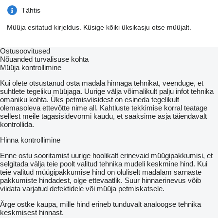
Tähtis
Müüja esitatud kirjeldus. Küsige kõiki üksikasju otse müüjalt.
Ostusoovitused
Nõuanded turvalisuse kohta
Müüja kontrollimine
Kui olete otsustanud osta madala hinnaga tehnikat, veenduge, et
suhtlete tegeliku müüjaga. Uurige välja võimalikult palju infot tehnika
omaniku kohta. Üks petmisviisidest on esineda tegelikult
olemasoleva ettevõtte nime all. Kahtluste tekkimise korral teatage
sellest meile tagasisidevormi kaudu, et saaksime asja täiendavalt
kontrollida.
Hinna kontrollimine
Enne ostu sooritamist uurige hoolikalt erinevaid müügipakkumisi, et
selgitada välja teie poolt valitud tehnika mudeli keskmine hind. Kui
teie valitud müügipakkumise hind on oluliselt madalam sarnaste
pakkumiste hindadest, olge ettevaatlik. Suur hinnaerinevus võib
viidata varjatud defektidele või müüja petmiskatsele.
Ärge ostke kaupa, mille hind erineb tunduvalt analoogse tehnika
keskmisest hinnast.