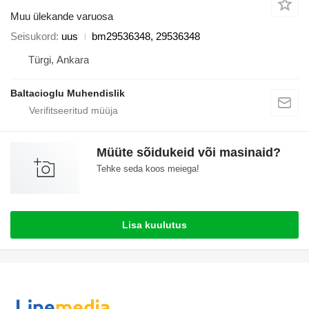
Muu ülekande varuosa
Seisukord
uus
bm29536348, 29536348
Türgi, Ankara
Baltacioglu Muhendislik
Müüte sõidukeid või masinaid?
Tehke seda koos meiega!
Lisa kuulutus