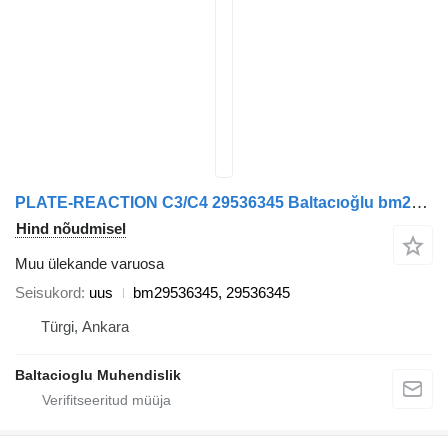
PLATE-REACTION C3/C4 29536345 Baltacıoğlu bm29536345 tüübi jaoks bussi
Hind nõudmisel
Muu ülekande varuosa
Seisukord
uus
bm29536345, 29536345
Türgi, Ankara
Baltacioglu Muhendislik