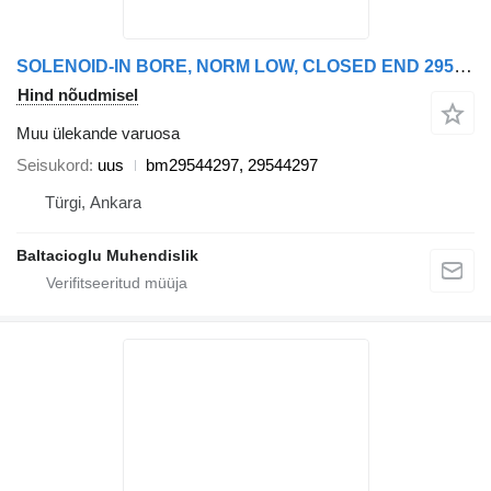
SOLENOID-IN BORE, NORM LOW, CLOSED END 29544297 Baltacıoğlu ALLISON bm29544297 tüübi jaoks bussi
Hind nõudmisel
Muu ülekande varuosa
Seisukord
uus
bm29544297, 29544297
Türgi, Ankara
Baltacioglu Muhendislik