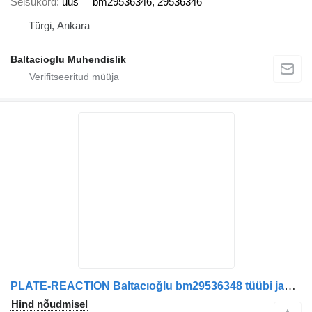
Seisukord
uus
bm29536346, 29536346
Türgi, Ankara
Baltacioglu Muhendislik
PLATE-REACTION Baltacıoğlu bm29536348 tüübi jaoks bussi
Hind nõudmisel