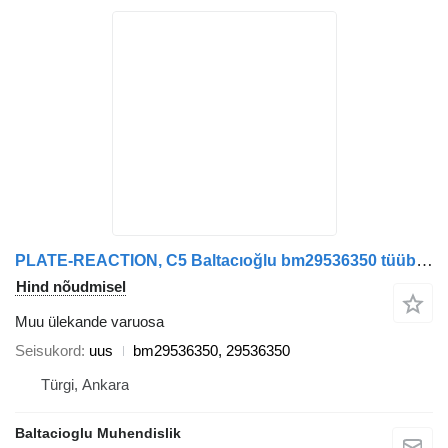
PLATE-REACTION, C5 Baltacıoğlu bm29536350 tüübi jaoks bussi
Hind nõudmisel
Muu ülekande varuosa
Seisukord
uus
bm29536350, 29536350
Türgi, Ankara
Baltacioglu Muhendislik