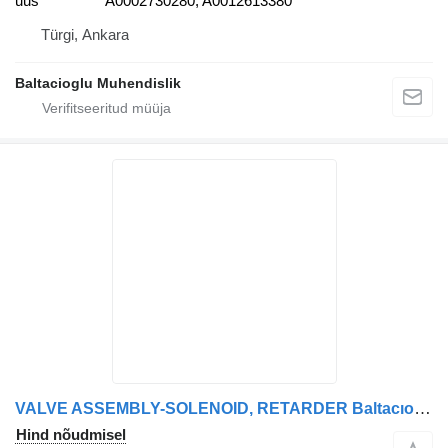
uus
A0002730280, A0012613380
Türgi, Ankara
Baltacioglu Muhendislik
VALVE ASSEMBLY-SOLENOID, RETARDER Baltacıoğlu bm29557354 tüübi jaoks bussi
Hind nõudmisel