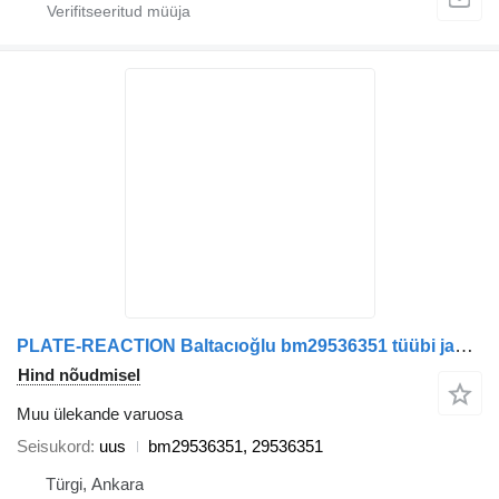
PLATE-REACTION Baltacıoğlu bm29536351 tüübi jaoks bussi
Hind nõudmisel
Muu ülekande varuosa
Seisukord
uus
bm29536351, 29536351
Türgi, Ankara