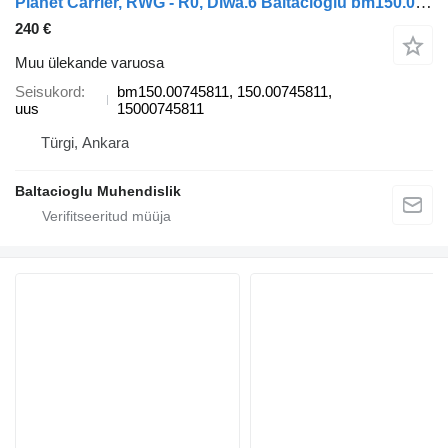
Planet Carrier, RWG - R0, Diwa.6 Baltacıoğlu bm150.00745811 tüübi jaoks bussi
240 €
Muu ülekande varuosa
Seisukord
bm150.00745811, 150.00745811,
uus
15000745811
Türgi, Ankara
Baltacioglu Muhendislik