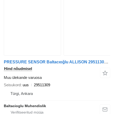
PRESSURE SENSOR Baltacıoğlu ALLISON 29511309 tüübi jaoks bussi
Hind nõudmisel
Muu ülekande varuosa
Seisukord
uus
29511309
Türgi, Ankara
Baltacioglu Muhendislik