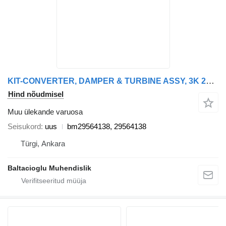
KIT-CONVERTER, DAMPER & TURBINE ASSY, 3K 29564138 Baltacıoğlu ALLISON bm29564138 tüübi jaoks bussi
Hind nõudmisel
Muu ülekande varuosa
Seisukord
uus
bm29564138, 29564138
Türgi, Ankara
Baltacioglu Muhendislik