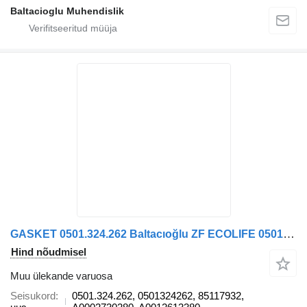
Baltacioglu Muhendislik
GASKET 0501.324.262 Baltacıoğlu ZF ECOLIFE 0501.324.262 tüübi jaoks bussi
Hind nõudmisel
Muu ülekande varuosa
Seisukord
0501.324.262, 0501324262, 85117932,