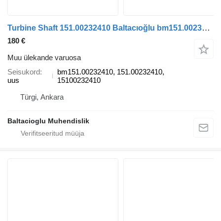
Turbine Shaft 151.00232410 Baltacıoğlu bm151.00232410 tüübi jaoks bussi
180 €
Muu ülekande varuosa
Seisukord
bm151.00232410, 151.00232410,
uus
15100232410
Türgi, Ankara
Baltacioglu Muhendislik