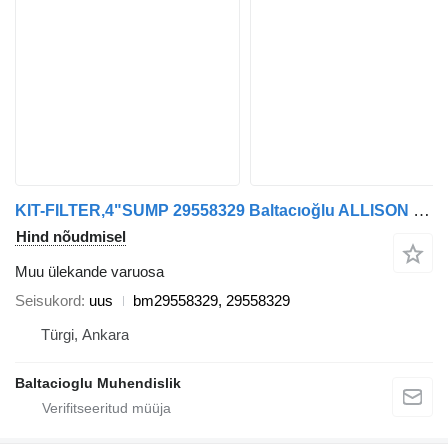
KIT-FILTER,4"SUMP 29558329 Baltacıoğlu ALLISON bm29558329 tüübi jaoks bussi
Hind nõudmisel
Muu ülekande varuosa
Seisukord
uus
bm29558329, 29558329
Türgi, Ankara
Baltacioglu Muhendislik