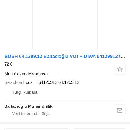
BUSH 64.1299.12 Baltacıoğlu VOTH DIWA 64129912 tüübi jaoks bussi
72 €
Muu ülekande varuosa
Seisukord
uus
64129912 64.1299.12
Türgi, Ankara
Baltacioglu Muhendislik