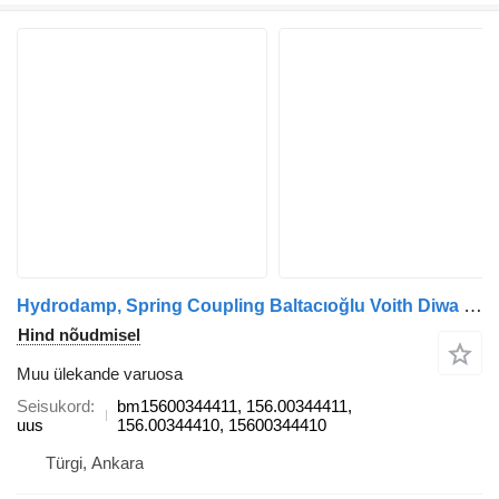
Hydrodamp, Spring Coupling Baltacıoğlu Voith Diwa bm15600344411 tüübi jaoks bussi
Hind nõudmisel
Muu ülekande varuosa
Seisukord
bm15600344411, 156.00344411,
uus
156.00344410, 15600344410
Türgi, Ankara