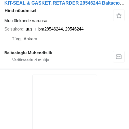
KIT-SEAL & GASKET, RETARDER 29546244 Baltacıoğlu ALLISON bm29546244 tüübi jaoks bussi
Hind nõudmisel
Muu ülekande varuosa
Seisukord
uus
bm29546244, 29546244
Türgi, Ankara
Baltacioglu Muhendislik