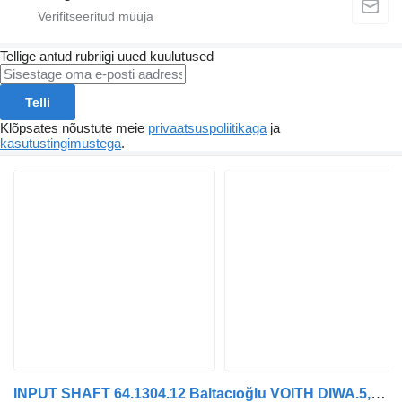
Tellige antud rubriigi uued kuulutused
Telli
Klõpsates nõustute meie
privaatsuspoliitikaga
ja
kasutustingimustega
.
INPUT SHAFT 64.1304.12 Baltacıoğlu VOITH DIWA.5, DIWA.6 64.1304.12 tüübi jaoks bussi