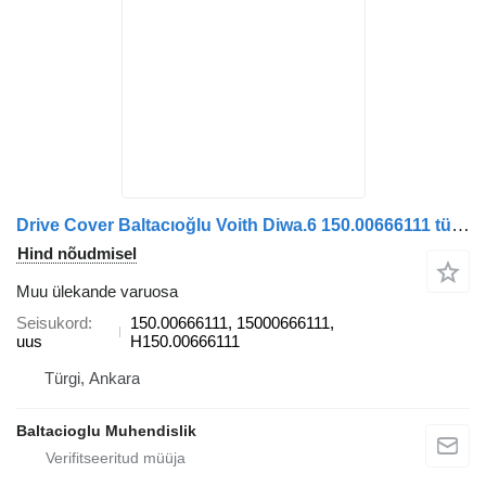
Drive Cover Baltacıoğlu Voith Diwa.6 150.00666111 tüübi jaoks bussi
Hind nõudmisel
Muu ülekande varuosa
Seisukord
150.00666111, 15000666111,
uus
H150.00666111
Türgi, Ankara
Baltacioglu Muhendislik