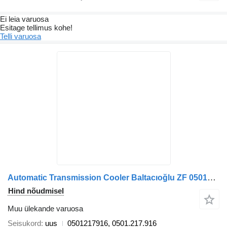
Ei leia varuosa
Esitage tellimus kohe!
Telli varuosa
Automatic Transmission Cooler Baltacıoğlu ZF 0501217916 tüübi jaoks bussi
Hind nõudmisel
Muu ülekande varuosa
Seisukord
uus
0501217916, 0501.217.916