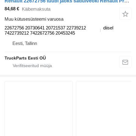
Renault 22672756 tüübi jaoks sadulveoki Renault Premium, Premium 2 (1996-2014)
84,68 €
Käibemaksuta
Muu kütusesüsteemi varuosa
22672756 20730641 20721537 22739212
diisel
7422739212 7422672756 20453245
Eesti, Tallinn
TruckParts Eesti OÜ