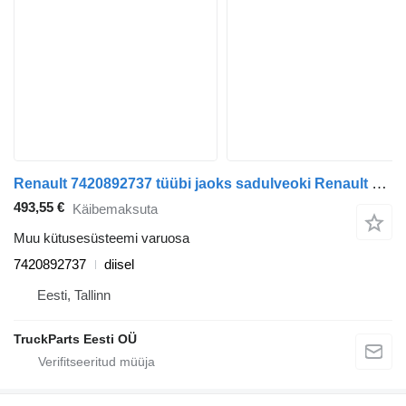
Renault 7420892737 tüübi jaoks sadulveoki Renault Premium, Premium 2 (1996-2014)
493,55 €
Käibemaksuta
Muu kütusesüsteemi varuosa
7420892737
diisel
Eesti, Tallinn
TruckParts Eesti OÜ