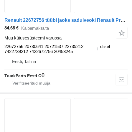
Renault 22672756 tüübi jaoks sadulveoki Renault Premium, Premium 2 (1996-2014)
84,68 €
Käibemaksuta
Muu kütusesüsteemi varuosa
22672756 20730641 20721537 22739212
diisel
7422739212 7422672756 20453245
Eesti, Tallinn
TruckParts Eesti OÜ