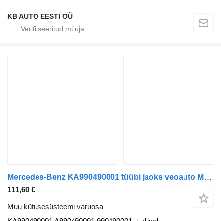
KB AUTO EESTI OÜ
Mercedes-Benz KA990490001 tüübi jaoks veoauto Mercedes-Benz Antos, Arocs, Actros MP4 (2012-)
111,60 €
Muu kütusesüsteemi varuosa
KA990490001 A990490001 990490001
diisel