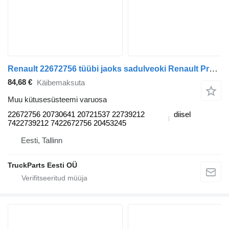
Renault 22672756 tüübi jaoks sadulveoki Renault Premium, Premium 2 (1996-2014)
84,68 €
Käibemaksuta
Muu kütusesüsteemi varuosa
22672756 20730641 20721537 22739212
diisel
7422739212 7422672756 20453245
Eesti, Tallinn
TruckParts Eesti OÜ