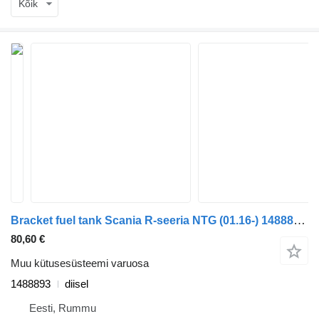
Kõik
Bracket fuel tank Scania R-seeria NTG (01.16-) 1488893 tüübi jaoks veoauto Scania R-Series NTG (01.16-)
80,60 €
Muu kütusesüsteemi varuosa
1488893
diisel
Eesti, Rummu