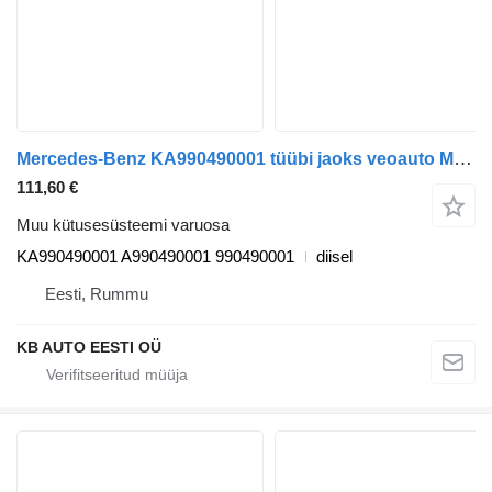
Mercedes-Benz KA990490001 tüübi jaoks veoauto Mercedes-Benz Antos, Arocs, Actros MP4 (2012-)
111,60 €
Muu kütusesüsteemi varuosa
KA990490001 A990490001 990490001
diisel
Eesti, Rummu
KB AUTO EESTI OÜ