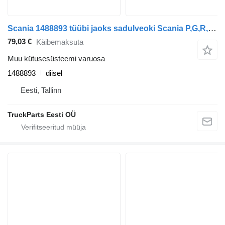
Scania 1488893 tüübi jaoks sadulveoki Scania P,G,R,T-series (2004-2017)
79,03 €
Käibemaksuta
Muu kütusesüsteemi varuosa
1488893
diisel
Eesti, Tallinn
TruckParts Eesti OÜ