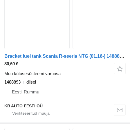
Bracket fuel tank Scania R-seeria NTG (01.16-) 1488893 tüübi jaoks veoauto Scania R-Series NTG (01.16-)
80,60 €
Muu kütusesüsteemi varuosa
1488893
diisel
Eesti, Rummu
KB AUTO EESTI OÜ