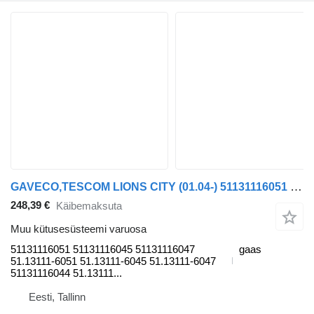
GAVECO,TESCOM LIONS CITY (01.04-) 51131116051 tüübi jaoks bussi MAN
248,39 €
Käibemaksuta
Muu kütusesüsteemi varuosa
51131116051 51131116045 51131116047
gaas
51.13111-6051 51.13111-6045 51.13111-6047
51131116044 51.13111...
Eesti, Tallinn