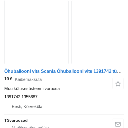
Õhuballooni vits Scania Õhuballooni vits 1391742 tüübi jaoks sadulveoki Scania G340
10 €
Käibemaksuta
Muu kütusesüsteemi varuosa
1391742 1355687
Eesti, Kõrveküla
TSvaruosad