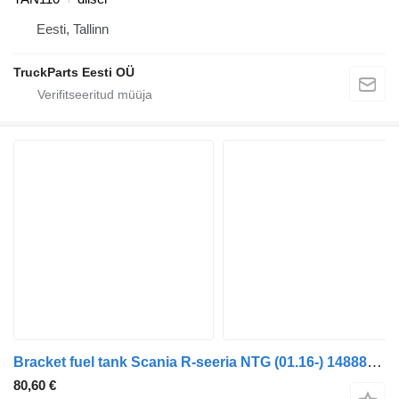
Eesti, Tallinn
TruckParts Eesti OÜ
Bracket fuel tank Scania R-seeria NTG (01.16-) 1488893 tüübi jaoks sadulveoki Scania R-Series NTG (01.16-)
80,60 €