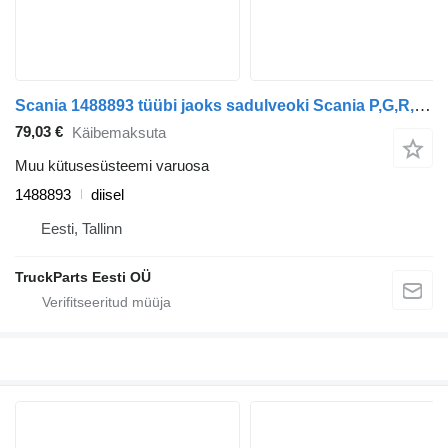
Scania 1488893 tüübi jaoks sadulveoki Scania P,G,R,T-series (2004-2017)
79,03 €
Käibemaksuta
Muu kütusesüsteemi varuosa
1488893
diisel
Eesti, Tallinn
TruckParts Eesti OÜ