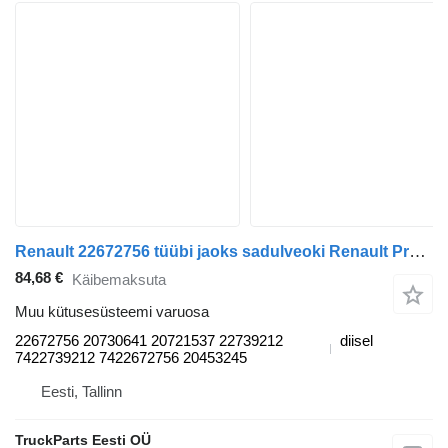
Renault 22672756 tüübi jaoks sadulveoki Renault Premium, Premium 2 (1996-2014)
84,68 €
Käibemaksuta
Muu kütusesüsteemi varuosa
22672756 20730641 20721537 22739212
diisel
7422739212 7422672756 20453245
Eesti, Tallinn
TruckParts Eesti OÜ