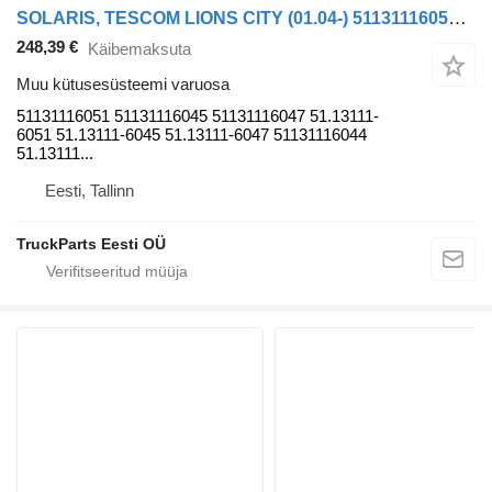
SOLARIS, TESCOM LIONS CITY (01.04-) 51131116051 tüübi jaoks bussi MAN
248,39 €
Käibemaksuta
Muu kütusesüsteemi varuosa
51131116051 51131116045 51131116047 51.13111-
6051 51.13111-6045 51.13111-6047 51131116044
51.13111...
Eesti, Tallinn
TruckParts Eesti OÜ