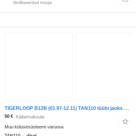
TIGERLOOP B12B (01.97-12.11) TAN110 tüübi jaoks bussi Volvo B6, B7, B9, B10, B12 bus (1978-2011)
50 €
Käibemaksuta
Muu kütusesüsteemi varuosa
TAN110
diisel