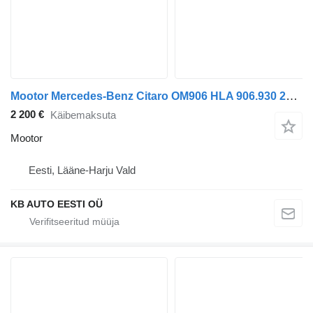
Mootor Mercedes-Benz Citaro OM906 HLA 906.930 205 kW tüübi jaoks veoauto
2 200 €
Käibemaksuta
Mootor
Eesti, Lääne-Harju Vald
KB AUTO EESTI OÜ