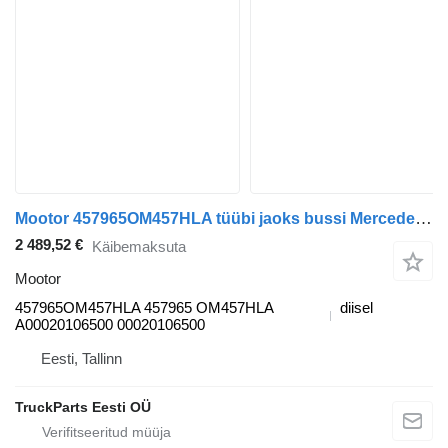
Mootor 457965OM457HLA tüübi jaoks bussi Mercedes-Benz CITARO (01.98)
2 489,52 €
Käibemaksuta
Mootor
457965OM457HLA 457965 OM457HLA
diisel
A00020106500 00020106500
Eesti, Tallinn
TruckParts Eesti OÜ