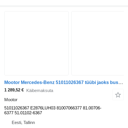
Mootor Mercedes-Benz 51011026367 tüübi jaoks bussi MAN LIONS CITY (01.04)
1 289,52 €
Käibemaksuta
Mootor
51011026367 E2876LUH03 81007066377 81.00706-
6377 51.01102-6367
Eesti, Tallinn