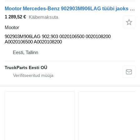
Mootor Mercedes-Benz 902903M906LAG tüübi jaoks sadulveoki Mercedes-Benz Econic (1998-2014)
1 289,52 €
Käibemaksuta
Mootor
902903M906LAG 902.903 0020106500 0020108200
A0020106500 A0020108200
Eesti, Tallinn
TruckParts Eesti OÜ