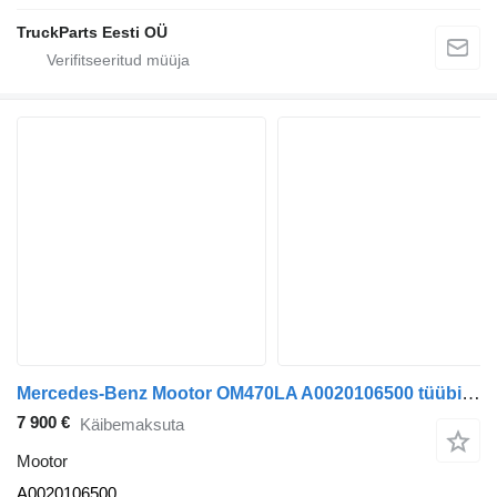
TruckParts Eesti OÜ
Mercedes-Benz Mootor OM470LA A0020106500 tüübi jaoks sadulveoki Mercedes-Benz Actros
7 900 €
Käibemaksuta
Mootor
A0020106500