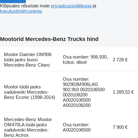
Klõpsates nõustute meie
privaatsuspoliitikaga
ja
kasutustingimustega
.
Mootorid Mercedes-Benz Trucks hind
Mootor Daimler OM906
Osa number: 906.930,
tüübi jaoks bussi
2 728 €
kütus: diisel
Mercedes-Benz Citaro
Osa number:
902903M906LAG
Mootor tüübi jaoks
902.903 0020106500
sadulveoki Mercedes-
1 289,52 €
0020108200
Benz Econic (1998-2014)
A0020106500
A0020108200
Mercedes-Benz Mootor
OM470LA tüübi jaoks
Osa number:
7 900 €
sadulveoki Mercedes-
A0020106500
Benz Actros