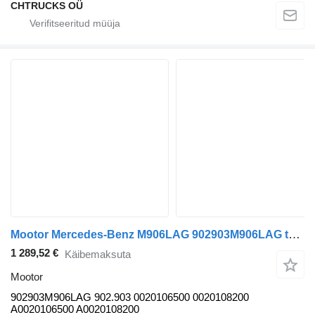
CHTRUCKS OÜ
Mootor Mercedes-Benz M906LAG 902903M906LAG tüübi jaoks sadulveoki Mercedes-Benz Econic (1998-2014)
1 289,52 €
Käibemaksuta
Mootor
902903M906LAG 902.903 0020106500 0020108200
A0020106500 A0020108200