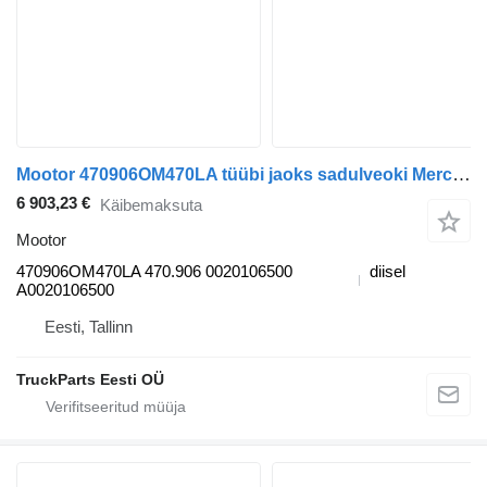
Mootor 470906OM470LA tüübi jaoks sadulveoki Mercedes-Benz Actros MP4 Antos Arocs (2012-)
6 903,23 €
Käibemaksuta
Mootor
470906OM470LA 470.906 0020106500
diisel
A0020106500
Eesti, Tallinn
TruckParts Eesti OÜ