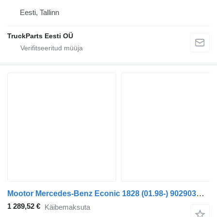
Eesti, Tallinn
TruckParts Eesti OÜ
Mootor Mercedes-Benz Econic 1828 (01.98-) 902903M906LAG tüübi jaoks sadulveoki Mercedes-Benz Econic (1998-2014)
1 289,52 €
Käibemaksuta