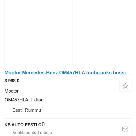
Mootor Mercedes-Benz OM457HLA tüübi jaoks bussi Setra Series 300 (1991-2002)
3 968 €
Mootor
OM457HLA
diisel
Eesti, Rummu
KB AUTO EESTI OÜ