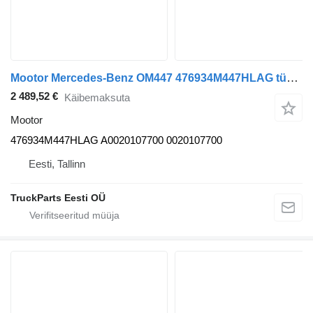
Mootor Mercedes-Benz OM447 476934M447HLAG tüübi jaoks bussi Mercedes-Benz CITARO (01.98-) Bus II (1996-)
2 489,52 €
Käibemaksuta
Mootor
476934M447HLAG A0020107700 0020107700
Eesti, Tallinn
TruckParts Eesti OÜ