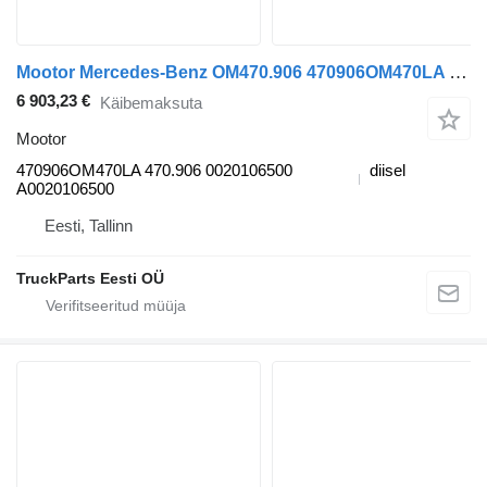
Mootor Mercedes-Benz OM470.906 470906OM470LA tüübi jaoks sadulveoki Mercedes-Benz Actros MP4 Antos Arocs (2012-)
6 903,23 €
Käibemaksuta
Mootor
470906OM470LA 470.906 0020106500
diisel
A0020106500
Eesti, Tallinn
TruckParts Eesti OÜ