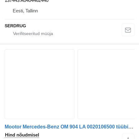
137443 A0404462440
Eesti, Tallinn
SERDRUG
Mootor Mercedes-Benz OM 904 LA 0020106500 tüübi jaoks bussi Mercedes-Benz
Hind nõudmisel