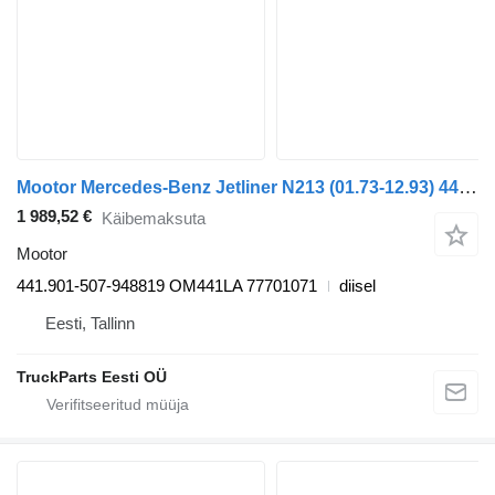
Mootor Mercedes-Benz Jetliner N213 (01.73-12.93) 441.901-507-948819 tüübi jaoks bussi Neoplan Spaceliner, Skyliner, Jetliner, Cityliner (1973-)
1 989,52 €
Käibemaksuta
Mootor
441.901-507-948819 OM441LA 77701071
diisel
Eesti, Tallinn
TruckParts Eesti OÜ