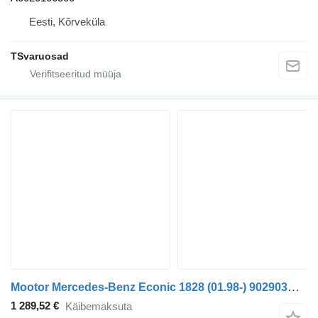
Eesti, Kõrveküla
TSvaruosad
Mootor Mercedes-Benz Econic 1828 (01.98-) 902903M906LAG tüübi jaoks sadulveoki Mercedes-Benz Econic (1998-2014)
1 289,52 €
Käibemaksuta