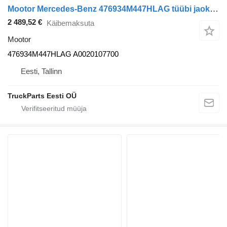
Mootor Mercedes-Benz 476934M447HLAG tüübi jaoks bussi Mercedes-Benz Bus II (1996-)
2 489,52 €
Käibemaksuta
Mootor
476934M447HLAG A0020107700
Eesti, Tallinn
TruckParts Eesti OÜ