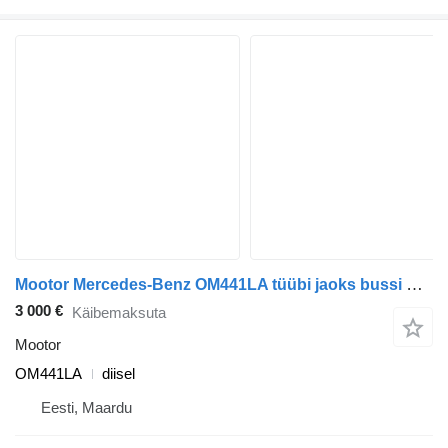
Mootor Mercedes-Benz OM441LA tüübi jaoks bussi Mercedes-Benz O303
3 000 €
Käibemaksuta
Mootor
OM441LA
diisel
Eesti, Maardu