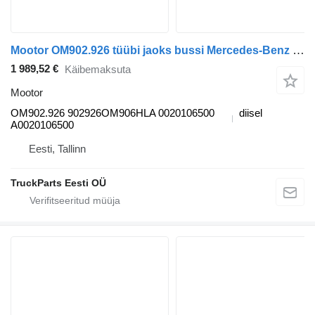
Mootor OM902.926 tüübi jaoks bussi Mercedes-Benz II (1996-)
1 989,52 €
Käibemaksuta
Mootor
OM902.926 902926OM906HLA 0020106500
diisel
A0020106500
Eesti, Tallinn
TruckParts Eesti OÜ