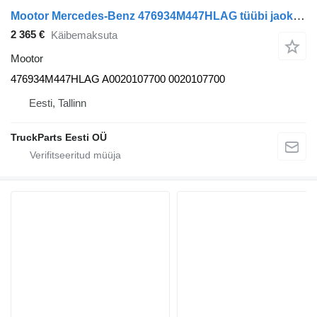
Mootor Mercedes-Benz 476934M447HLAG tüübi jaoks bussi Mercedes-Benz CITARO (01.98-)
2 365 €
Käibemaksuta
Mootor
476934M447HLAG A0020107700 0020107700
Eesti, Tallinn
TruckParts Eesti OÜ