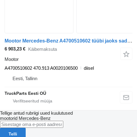
Mootor Mercedes-Benz A4700510602 tüübi jaoks sadulveoki Mercedes-Benz Actros MP4 Antos Arocs (2012-)
6 903,23 €
Käibemaksuta
Mootor
A4700510602 470.913 A0020106500
diisel
Eesti, Tallinn
TruckParts Eesti OÜ
Tellige antud rubriigi uued kuulutused
mootorid
Mercedes-Benz
Telli