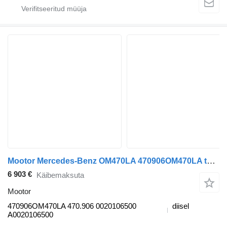
Mootor Mercedes-Benz OM470LA 470906OM470LA tüübi jaoks sadulveoki Mercedes-Benz Antos, Arocs, Actros MP4 (2012-)
6 903 €
Käibemaksuta
Mootor
470906OM470LA 470.906 0020106500
diisel
A0020106500