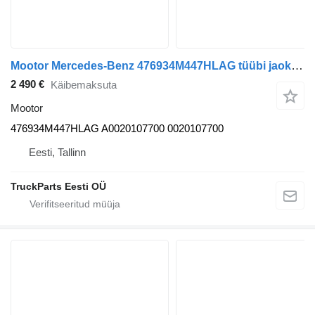
Mootor Mercedes-Benz 476934M447HLAG tüübi jaoks bussi Mercedes-Benz CITARO (01.98-)
2 490 €
Käibemaksuta
Mootor
476934M447HLAG A0020107700 0020107700
Eesti, Tallinn
TruckParts Eesti OÜ