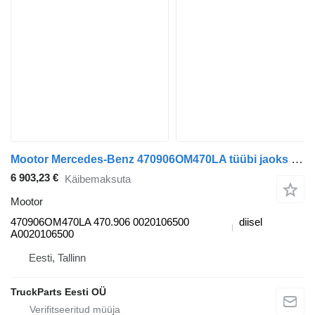
Mootor Mercedes-Benz 470906OM470LA tüübi jaoks sadulveoki Mercedes-Benz Actros MP4 Antos Arocs (2012-)
6 903,23 €
Käibemaksuta
Mootor
470906OM470LA 470.906 0020106500
diisel
A0020106500
Eesti, Tallinn
TruckParts Eesti OÜ