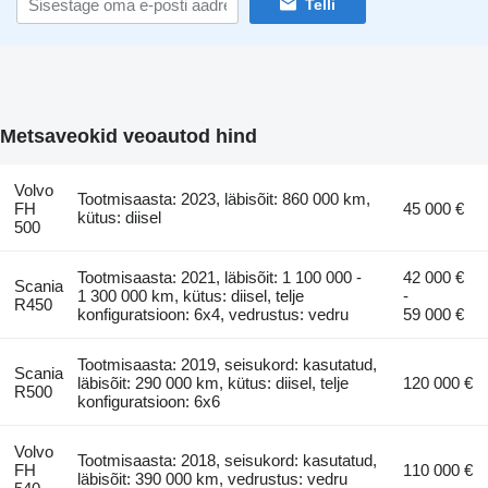
Telli
Metsaveokid veoautod hind
Volvo
Tootmisaasta: 2023, läbisõit: 860 000 km,
FH
45 000 €
kütus: diisel
500
Tootmisaasta: 2021, läbisõit: 1 100 000 -
42 000 €
Scania
1 300 000 km, kütus: diisel, telje
-
R450
konfiguratsioon: 6x4, vedrustus: vedru
59 000 €
Tootmisaasta: 2019, seisukord: kasutatud,
Scania
läbisõit: 290 000 km, kütus: diisel, telje
120 000 €
R500
konfiguratsioon: 6x6
Volvo
Tootmisaasta: 2018, seisukord: kasutatud,
FH
110 000 €
läbisõit: 390 000 km, vedrustus: vedru