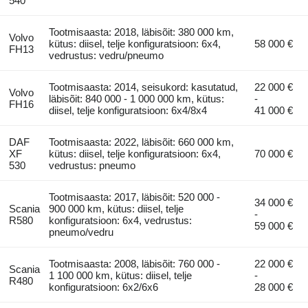
540
Tootmisaasta: 2018, läbisõit: 380 000 km,
Volvo
kütus: diisel, telje konfiguratsioon: 6x4,
58 000 €
FH13
vedrustus: vedru/pneumo
Tootmisaasta: 2014, seisukord: kasutatud,
22 000 €
Volvo
läbisõit: 840 000 - 1 000 000 km, kütus:
-
FH16
diisel, telje konfiguratsioon: 6x4/8x4
41 000 €
DAF
Tootmisaasta: 2022, läbisõit: 660 000 km,
XF
kütus: diisel, telje konfiguratsioon: 6x4,
70 000 €
530
vedrustus: pneumo
Tootmisaasta: 2017, läbisõit: 520 000 -
34 000 €
Scania
900 000 km, kütus: diisel, telje
-
R580
konfiguratsioon: 6x4, vedrustus:
59 000 €
pneumo/vedru
Tootmisaasta: 2008, läbisõit: 760 000 -
22 000 €
Scania
1 100 000 km, kütus: diisel, telje
-
R480
konfiguratsioon: 6x2/6x6
28 000 €