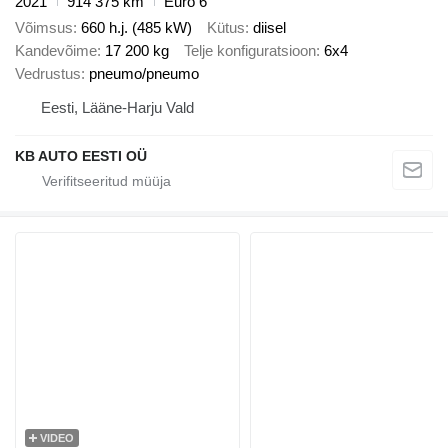
2021
914 375 km
Euro 6
Võimsus
660 h.j. (485 kW)
Kütus
diisel
Kandevõime
17 200 kg
Telje konfiguratsioon
6x4
Vedrustus
pneumo/pneumo
Eesti, Lääne-Harju Vald
KB AUTO EESTI OÜ
VIDEO