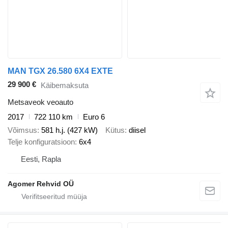
MAN TGX 26.580 6X4 EXTE
29 900 €
Käibemaksuta
Metsaveok veoauto
2017
722 110 km
Euro 6
Võimsus
581 h.j. (427 kW)
Kütus
diisel
Telje konfiguratsioon
6x4
Eesti, Rapla
Agomer Rehvid OÜ