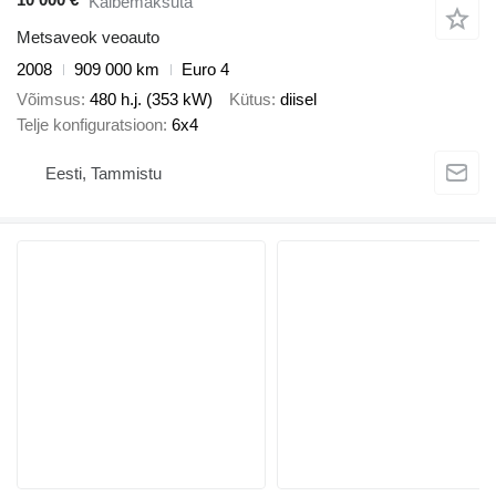
Käibemaksuta
Metsaveok veoauto
2008
909 000 km
Euro 4
Võimsus
480 h.j. (353 kW)
Kütus
diisel
Telje konfiguratsioon
6x4
Eesti, Tammistu