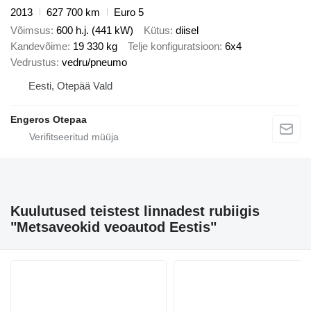
2013
627 700 km
Euro 5
Võimsus
600 h.j. (441 kW)
Kütus
diisel
Kandevõime
19 330 kg
Telje konfiguratsioon
6x4
Vedrustus
vedru/pneumo
Eesti, Otepää Vald
Engeros Otepaa
Kuulutused teistest linnadest rubiigis
"Metsaveokid veoautod Eestis"