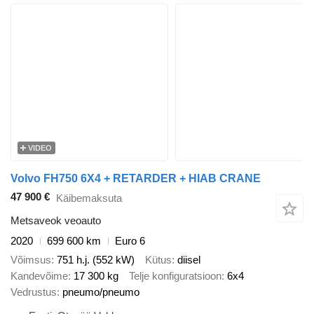
VIDEO
Volvo FH750 6X4 + RETARDER + HIAB CRANE
47 900 €
Käibemaksuta
Metsaveok veoauto
2020
699 600 km
Euro 6
Võimsus
751 h.j. (552 kW)
Kütus
diisel
Kandevõime
17 300 kg
Telje konfiguratsioon
6x4
Vedrustus
pneumo/pneumo