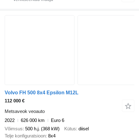
Volvo FH 500 8x4 Epsilon M12L
112 000 €
Metsaveok veoauto
2022
626 000 km
Euro 6
Võimsus
500 h.j. (368 kW)
Kütus
diisel
Telje konfiguratsioon
8x4