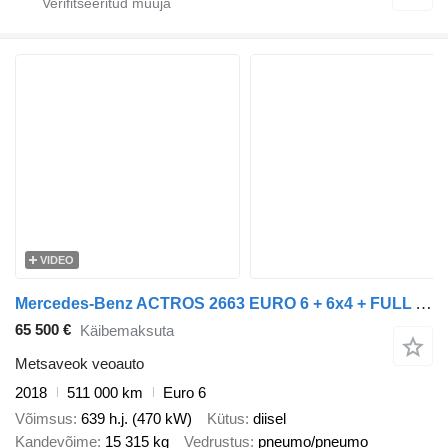
VIDEO
Mercedes-Benz ACTROS 2663 EURO 6 + 6x4 + FULL AIR + RETARDER + LOGLIFT CRANE
65 500 €
Käibemaksuta
Metsaveok veoauto
2018
511 000 km
Euro 6
Võimsus
639 h.j. (470 kW)
Kütus
diisel
Kandevõime
15 315 kg
Vedrustus
pneumo/pneumo