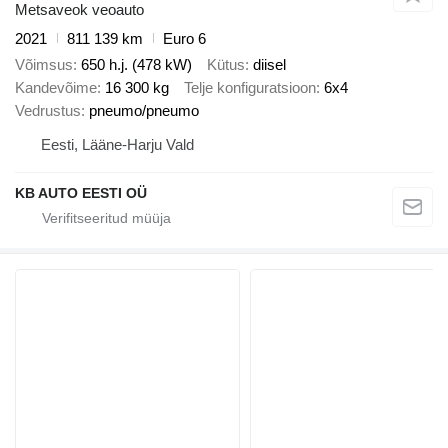
Metsaveok veoauto
2021
811 139 km
Euro 6
Võimsus
650 h.j. (478 kW)
Kütus
diisel
Kandevõime
16 300 kg
Telje konfiguratsioon
6x4
Vedrustus
pneumo/pneumo
Eesti, Lääne-Harju Vald
KB AUTO EESTI OÜ