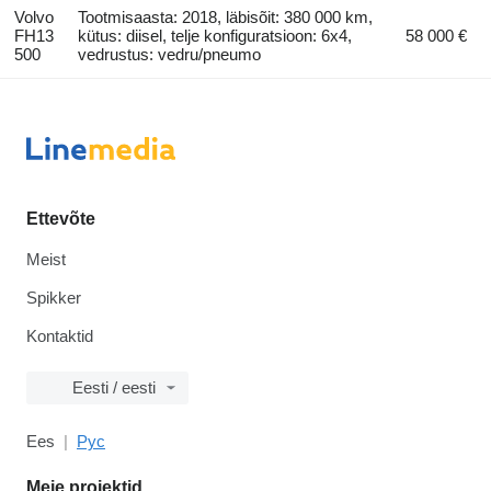
Volvo
Tootmisaasta: 2018, läbisõit: 380 000 km,
FH13
kütus: diisel, telje konfiguratsioon: 6x4,
58 000 €
500
vedrustus: vedru/pneumo
Ettevõte
Meist
Spikker
Kontaktid
Eesti / eesti
Ees
Рус
Meie projektid