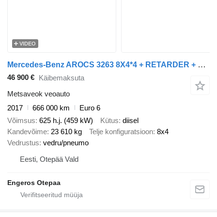
VIDEO
Mercedes-Benz AROCS 3263 8X4*4 + RETARDER + BERGS FEGEN CRANE
46 900 €
Käibemaksuta
Metsaveok veoauto
2017
666 000 km
Euro 6
Võimsus
625 h.j. (459 kW)
Kütus
diisel
Kandevõime
23 610 kg
Telje konfiguratsioon
8x4
Vedrustus
vedru/pneumo
Eesti, Otepää Vald
Engeros Otepaa