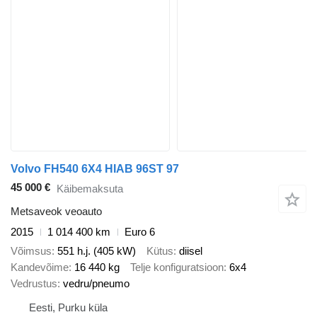
Volvo FH540 6X4 HIAB 96ST 97
45 000 €
Käibemaksuta
Metsaveok veoauto
2015
1 014 400 km
Euro 6
Võimsus
551 h.j. (405 kW)
Kütus
diisel
Kandevõime
16 440 kg
Telje konfiguratsioon
6x4
Vedrustus
vedru/pneumo
Eesti, Purku küla