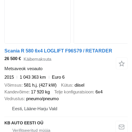
Scania R 580 6x4 LOGLIFT F96S79 / RETARDER
26 500 €
Käibemaksuta
Metsaveok veoauto
2015
1 043 363 km
Euro 6
Võimsus
581 h.j. (427 kW)
Kütus
diisel
Kandevõime
17 920 kg
Telje konfiguratsioon
6x4
Vedrustus
pneumo/pneumo
Eesti, Lääne-Harju Vald
KB AUTO EESTI OÜ