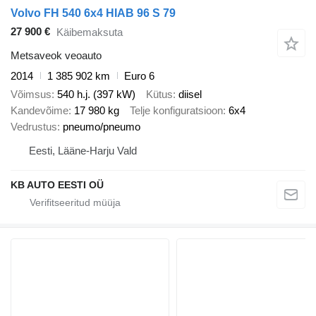
Volvo FH 540 6x4 HIAB 96 S 79
27 900 €
Käibemaksuta
Metsaveok veoauto
2014
1 385 902 km
Euro 6
Võimsus
540 h.j. (397 kW)
Kütus
diisel
Kandevõime
17 980 kg
Telje konfiguratsioon
6x4
Vedrustus
pneumo/pneumo
Eesti, Lääne-Harju Vald
KB AUTO EESTI OÜ