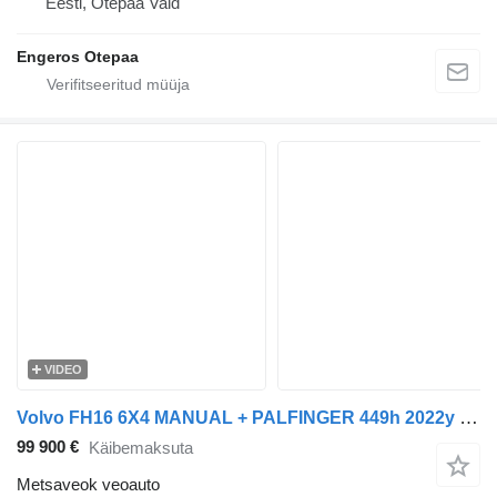
Eesti, Otepää Vald
Engeros Otepaa
VIDEO
Volvo FH16 6X4 MANUAL + PALFINGER 449h 2022y + DOLL M135
99 900 €
Käibemaksuta
Metsaveok veoauto