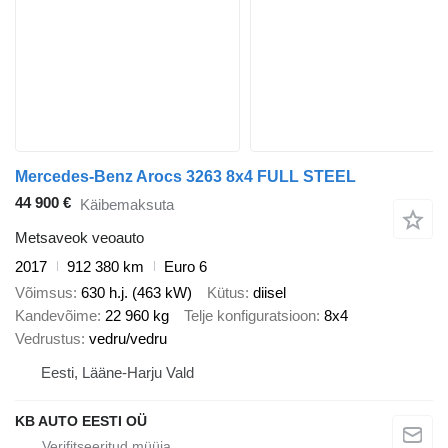
Mercedes-Benz Arocs 3263 8x4 FULL STEEL
44 900 €
Käibemaksuta
Metsaveok veoauto
2017
912 380 km
Euro 6
Võimsus
630 h.j. (463 kW)
Kütus
diisel
Kandevõime
22 960 kg
Telje konfiguratsioon
8x4
Vedrustus
vedru/vedru
Eesti, Lääne-Harju Vald
KB AUTO EESTI OÜ