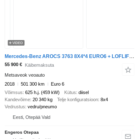
VIDEO
Mercedes-Benz AROCS 3763 8X4*4 EURO6 + LOFLIFT 125Z HiVision
55 900 €
Käibemaksuta
Metsaveok veoauto
2018
501 300 km
Euro 6
Võimsus
625 h.j. (459 kW)
Kütus
diisel
Kandevõime
20 340 kg
Telje konfiguratsioon
8x4
Vedrustus
vedru/pneumo
Eesti, Otepää Vald
Engeros Otepaa