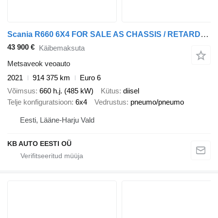
Scania R660 6X4 FOR SALE AS CHASSIS / RETARDER
43 900 €
Käibemaksuta
Metsaveok veoauto
2021
914 375 km
Euro 6
Võimsus
660 h.j. (485 kW)
Kütus
diisel
Telje konfiguratsioon
6x4
Vedrustus
pneumo/pneumo
Eesti, Lääne-Harju Vald
KB AUTO EESTI OÜ