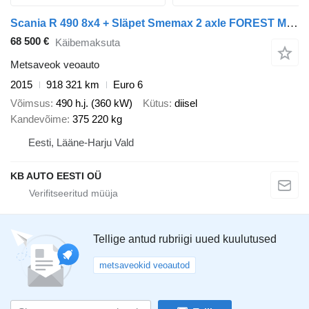
Scania R 490 8x4 + Släpet Smemax 2 axle FOREST MACHINE TRANSPORT TRUCK
68 500 €
Käibemaksuta
Metsaveok veoauto
2015
918 321 km
Euro 6
Võimsus
490 h.j. (360 kW)
Kütus
diisel
Kandevõime
375 220 kg
Eesti, Lääne-Harju Vald
KB AUTO EESTI OÜ
Tellige antud rubriigi uued kuulutused
metsaveokid veoautod