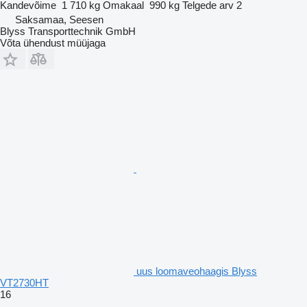
Kandevõime
1 710 kg
Omakaal
990 kg
Telgede arv
2
Saksamaa, Seesen
Blyss Transporttechnik GmbH
Võta ühendust müüjaga
uus loomaveohaagis Blyss
VT2730HT
16