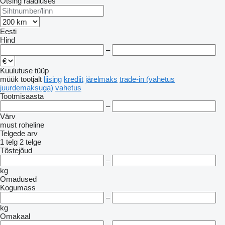
Otsing raadiuses
Eesti
Hind
–
Kuulutuse tüüp
müük
tootjalt
liising
krediit
järelmaks
trade-in (vahetus
juurdemaksuga)
vahetus
Tootmisaasta
–
Värv
must
roheline
Telgede arv
1 telg
2 telge
Tõstejõud
–
kg
Omadused
Kogumass
–
kg
Omakaal