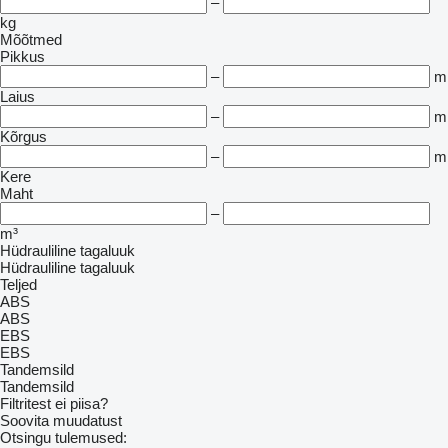
–
kg
Mõõtmed
Pikkus
–
m
Laius
–
m
Kõrgus
–
m
Kere
Maht
–
m³
Hüdrauliline tagaluuk
Hüdrauliline tagaluuk
Teljed
ABS
ABS
EBS
EBS
Tandemsild
Tandemsild
Filtritest ei piisa?
Soovita muudatust
Otsingu tulemused: