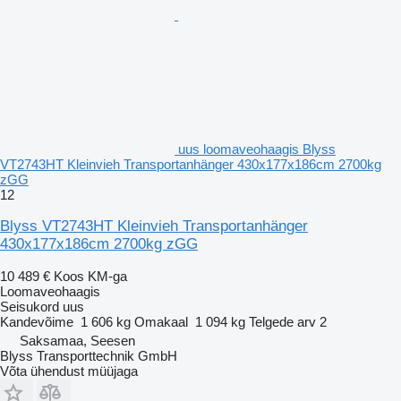
uus loomaveohaagis Blyss
VT2743HT Kleinvieh Transportanhänger 430x177x186cm 2700kg
zGG
12
Blyss VT2743HT Kleinvieh Transportanhänger
430x177x186cm 2700kg zGG
10 489 €
Koos KM-ga
Loomaveohaagis
Seisukord
uus
Kandevõime
1 606 kg
Omakaal
1 094 kg
Telgede arv
2
Saksamaa, Seesen
Blyss Transporttechnik GmbH
Võta ühendust müüjaga