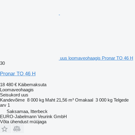
uus loomaveohaagis Pronar TO 46 H
30
Pronar TO 46 H
18 480 €
Käibemaksuta
Loomaveohaagis
Seisukord
uus
Kandevõime
8 000 kg
Maht
21,56 m³
Omakaal
3 000 kg
Telgede
arv
1
Saksamaa, Itterbeck
EURO-Jabelmann Veurink GmbH
Võta ühendust müüjaga