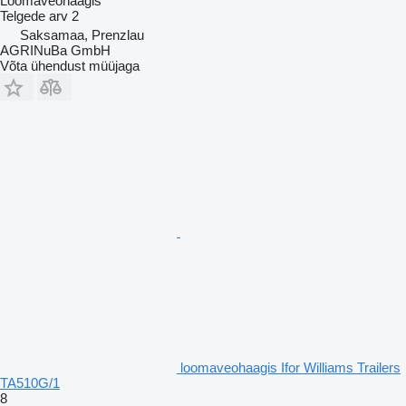
Loomaveohaagis
Telgede arv
2
Saksamaa, Prenzlau
AGRINuBa GmbH
Võta ühendust müüjaga
loomaveohaagis Ifor Williams Trailers
TA510G/1
8