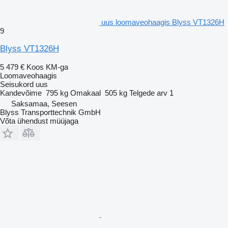
uus loomaveohaagis Blyss VT1326H
9
Blyss VT1326H
5 479 €
Koos KM-ga
Loomaveohaagis
Seisukord
uus
Kandevõime
795 kg
Omakaal
505 kg
Telgede arv
1
Saksamaa, Seesen
Blyss Transporttechnik GmbH
Võta ühendust müüjaga