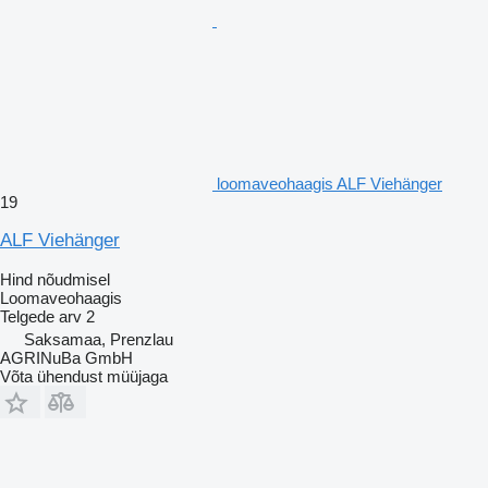
loomaveohaagis ALF Viehänger
19
ALF Viehänger
Hind nõudmisel
Loomaveohaagis
Telgede arv
2
Saksamaa, Prenzlau
AGRINuBa GmbH
Võta ühendust müüjaga