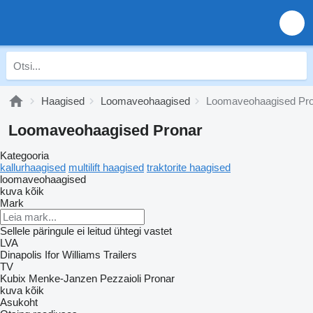
Haagised
Loomaveohaagised
Loomaveohaagised Pr
Loomaveohaagised Pronar
Kategooria
kallurhaagised
multilift haagised
traktorite haagised
loomaveohaagised
kuva kõik
Mark
Sellele päringule ei leitud ühtegi vastet
LVA
Dinapolis
Ifor Williams Trailers
TV
Kubix
Menke-Janzen
Pezzaioli
Pronar
kuva kõik
Asukoht