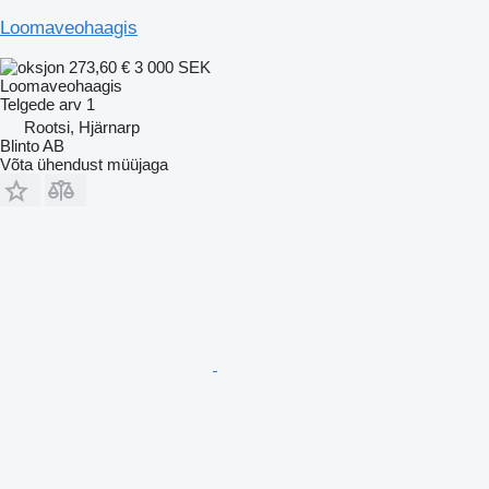
Loomaveohaagis
273,60 €
3 000 SEK
Loomaveohaagis
Telgede arv
1
Rootsi, Hjärnarp
Blinto AB
Võta ühendust müüjaga