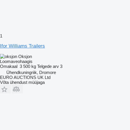
1
Ifor Williams Trailers
Oksjon
Loomaveohaagis
Omakaal
3 500 kg
Telgede arv
3
Ühendkuningriik, Dromore
EURO AUCTIONS UK Ltd
Võta ühendust müüjaga