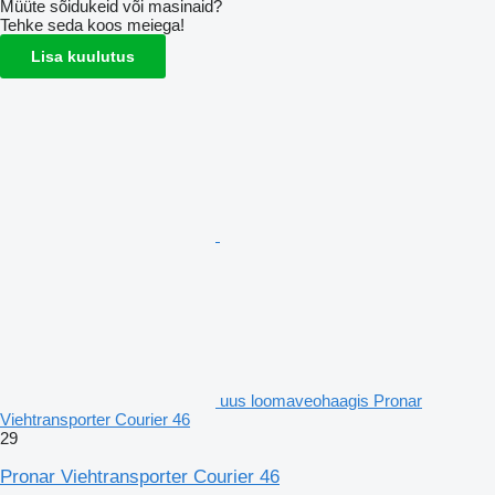
Müüte sõidukeid või masinaid?
Tehke seda koos meiega!
Lisa kuulutus
uus loomaveohaagis Pronar
Viehtransporter Courier 46
29
Pronar Viehtransporter Courier 46