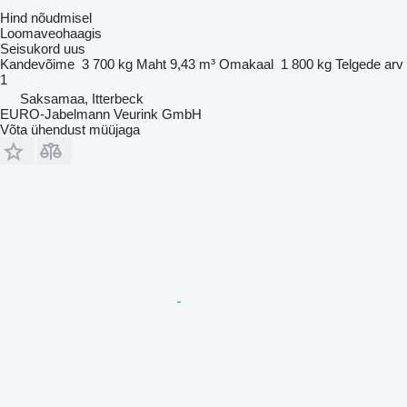
Hind nõudmisel
Loomaveohaagis
Seisukord
uus
Kandevõime
3 700 kg
Maht
9,43 m³
Omakaal
1 800 kg
Telgede arv
1
Saksamaa, Itterbeck
EURO-Jabelmann Veurink GmbH
Võta ühendust müüjaga