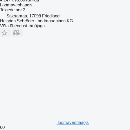
Loomaveohaagis
Telgede arv
2
Saksamaa, 17098 Friedland
Heinrich Schröder Landmaschinen KG
Võta ühendust müüjaga
loomaveohaagis
60