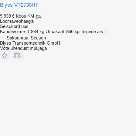
Blyss VT2730HT
9 939 €
Koos KM-ga
Loomaveohaagis
Seisukord
uus
Kandevõime
1 834 kg
Omakaal
866 kg
Telgede arv
1
Saksamaa, Seesen
Blyss Transporttechnik GmbH
Võta ühendust müüjaga