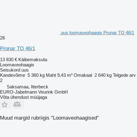
uus loomaveohaagis Pronar TO 46/1
26
Pronar TO 46/1
13 830 €
Käibemaksuta
Loomaveohaagis
Seisukord
uus
Kandevõime
5 360 kg
Maht
9,43 m³
Omakaal
2 640 kg
Telgede arv
2
Saksamaa, Itterbeck
EURO-Jabelmann Veurink GmbH
Võta ühendust müüjaga
Muud margid rubriigis "Loomaveohaagised"