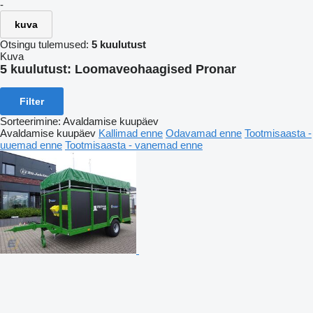
-
kuva
Otsingu tulemused:
5 kuulutust
Kuva
5 kuulutust:
Loomaveohaagised Pronar
Filter
Sorteerimine
:
Avaldamise kuupäev
Avaldamise kuupäev
Kallimad enne
Odavamad enne
Tootmisaasta -
uuemad enne
Tootmisaasta - vanemad enne