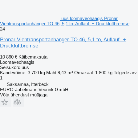
uus loomaveohaagis Pronar
Viehtransportanhänger TO 46, 5,1 to, Auflauf- + Druckluftbremse
24
Pronar Viehtransportanhänger TO 46, 5,1 to, Auflauf- +
Druckluftbremse
10 860 €
Käibemaksuta
Loomaveohaagis
Seisukord
uus
Kandevõime
3 700 kg
Maht
9,43 m³
Omakaal
1 800 kg
Telgede arv
1
Saksamaa, Itterbeck
EURO-Jabelmann Veurink GmbH
Võta ühendust müüjaga