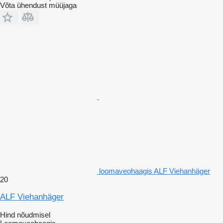
Võta ühendust müüjaga
loomaveohaagis ALF Viehanhäger
20
ALF Viehanhäger
Hind nõudmisel