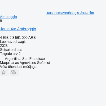
uus loomaveohaagis Jaula 4tn
Ambroggio
8
Jaula 4tn Ambroggio
4 953 €
8 561 000 ARS
Loomaveohaagis
2023
Seisukord
uus
Telgede arv
2
Argentiina, San Francisco
Maquinarias Agroviales Geferlist
Võta ühendust müüjaga