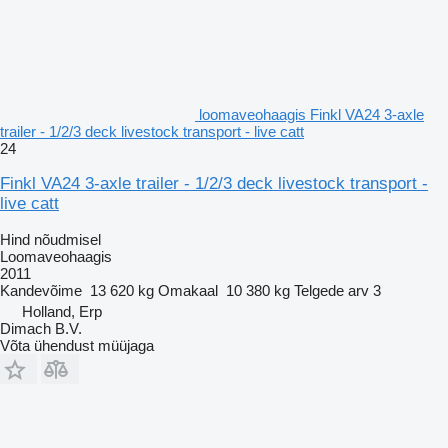
loomaveohaagis Finkl VA24 3-axle
trailer - 1/2/3 deck livestock transport - live catt
24
Finkl VA24 3-axle trailer - 1/2/3 deck livestock transport -
live catt
Hind nõudmisel
Loomaveohaagis
2011
Kandevõime
13 620 kg
Omakaal
10 380 kg
Telgede arv
3
Holland, Erp
Dimach B.V.
Võta ühendust müüjaga