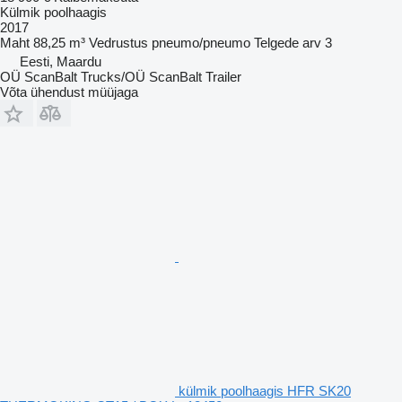
Külmik poolhaagis
2017
Maht
88,25 m³
Vedrustus
pneumo/pneumo
Telgede arv
3
Eesti, Maardu
OÜ ScanBalt Trucks/OÜ ScanBalt Trailer
Võta ühendust müüjaga
külmik poolhaagis HFR SK20