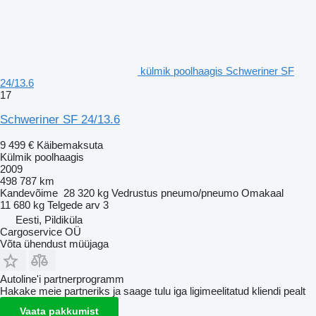
külmik poolhaagis Schweriner SF
24/13.6
17
Schweriner SF 24/13.6
9 499 €
Käibemaksuta
Külmik poolhaagis
2009
498 787 km
Kandevõime
28 320 kg
Vedrustus
pneumo/pneumo
Omakaal
11 680 kg
Telgede arv
3
Eesti, Pildiküla
Cargoservice OÜ
Võta ühendust müüjaga
Autoline'i partnerprogramm
Hakake meie partneriks ja saage tulu iga ligimeelitatud kliendi pealt
Vaata pakkumist