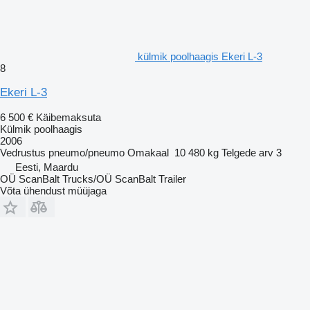
külmik poolhaagis Ekeri L-3
8
Ekeri L-3
6 500 €
Käibemaksuta
Külmik poolhaagis
2006
Vedrustus
pneumo/pneumo
Omakaal
10 480 kg
Telgede arv
3
Eesti, Maardu
OÜ ScanBalt Trucks/OÜ ScanBalt Trailer
Võta ühendust müüjaga