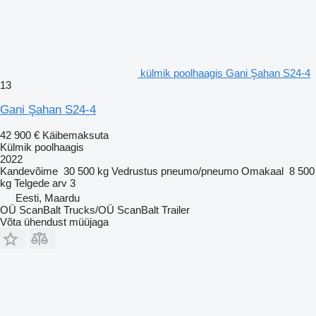
külmik poolhaagis Gani Şahan S24-4
13
Gani Şahan S24-4
42 900 €
Käibemaksuta
Külmik poolhaagis
2022
Kandevõime
30 500 kg
Vedrustus
pneumo/pneumo
Omakaal
8 500
kg
Telgede arv
3
Eesti, Maardu
OÜ ScanBalt Trucks/OÜ ScanBalt Trailer
Võta ühendust müüjaga