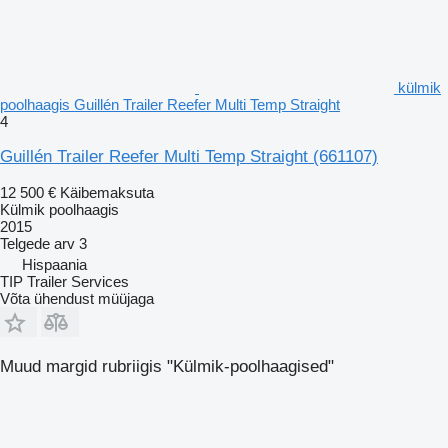
külmik
poolhaagis Guillén Trailer Reefer Multi Temp Straight
4
Guillén Trailer Reefer Multi Temp Straight
(661107)
12 500 €
Käibemaksuta
Külmik poolhaagis
2015
Telgede arv
3
Hispaania
TIP Trailer Services
Võta ühendust müüjaga
Muud margid rubriigis "Külmik-poolhaagised"