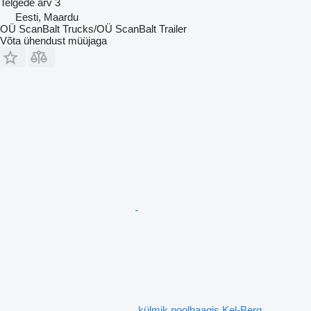
Telgede arv
3
Eesti, Maardu
OÜ ScanBalt Trucks/OÜ ScanBalt Trailer
Võta ühendust müüjaga
külmik poolhaagis Kel-Berg