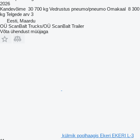
2026
Kandevõime
30 700 kg
Vedrustus
pneumo/pneumo
Omakaal
8 300
kg
Telgede arv
3
Eesti, Maardu
OÜ ScanBalt Trucks/OÜ ScanBalt Trailer
Võta ühendust müüjaga
külmik poolhaagis Ekeri EKERI L-3