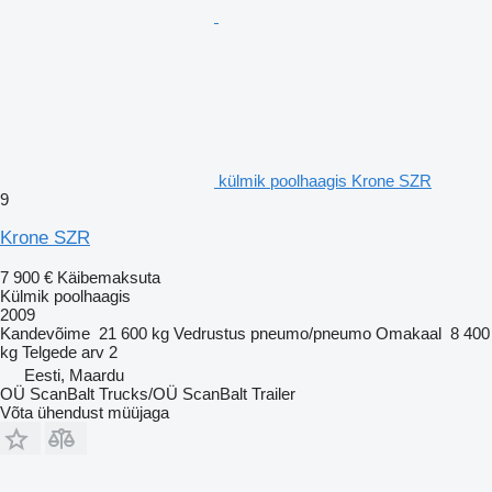
külmik poolhaagis Krone SZR
9
Krone SZR
7 900 €
Käibemaksuta
Külmik poolhaagis
2009
Kandevõime
21 600 kg
Vedrustus
pneumo/pneumo
Omakaal
8 400
kg
Telgede arv
2
Eesti, Maardu
OÜ ScanBalt Trucks/OÜ ScanBalt Trailer
Võta ühendust müüjaga