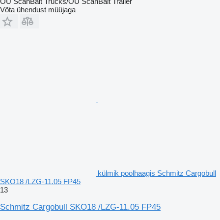
OÜ ScanBalt Trucks/OÜ ScanBalt Trailer
Võta ühendust müüjaga
külmik poolhaagis Schmitz Cargobull
SKO18 /LZG-11.05 FP45
13
Schmitz Cargobull SKO18 /LZG-11.05 FP45