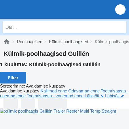
Poolhaagised
Külmik-poolhaagised
Külmik-poolhaagis
Külmik-poolhaagised Guillén
1 kuulutus:
Külmik-poolhaagised Guillén
Filter
Sorteerimine
:
Avaldamise kuupäev
Avaldamise kuupäev
Kallimad enne
Odavamad enne
Tootmisaasta -
uuemad enne
Tootmisaasta - vanemad enne
Läbisõit ⬊
Läbisõit ⬈