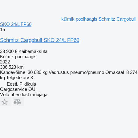
külmik poolhaagis Schmitz Cargobull
SKO 24/L FP60
15
Schmitz Cargobull SKO 24/L FP60
38 900 €
Käibemaksuta
Külmik poolhaagis
2022
336 523 km
Kandevõime
30 630 kg
Vedrustus
pneumo/pneumo
Omakaal
8 374
kg
Telgede arv
3
Eesti, Pildiküla
Cargoservice OÜ
Võta ühendust müüjaga