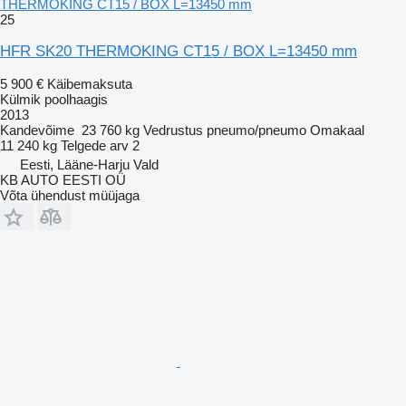
THERMOKING CT15 / BOX L=13450 mm
25
HFR SK20 THERMOKING CT15 / BOX L=13450 mm
5 900 €
Käibemaksuta
Külmik poolhaagis
2013
Kandevõime
23 760 kg
Vedrustus
pneumo/pneumo
Omakaal
11 240 kg
Telgede arv
2
Eesti, Lääne-Harju Vald
KB AUTO EESTI OÜ
Võta ühendust müüjaga