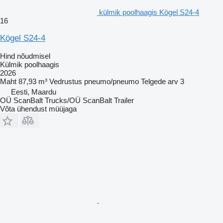
külmik poolhaagis Kögel S24-4
16
Kögel S24-4
Hind nõudmisel
Külmik poolhaagis
2026
Maht
87,93 m³
Vedrustus
pneumo/pneumo
Telgede arv
3
Eesti, Maardu
OÜ ScanBalt Trucks/OÜ ScanBalt Trailer
Võta ühendust müüjaga