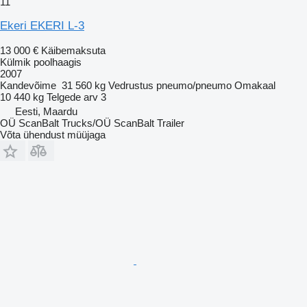
11
Ekeri EKERI L-3
13 000 €
Käibemaksuta
Külmik poolhaagis
2007
Kandevõime
31 560 kg
Vedrustus
pneumo/pneumo
Omakaal
10 440 kg
Telgede arv
3
Eesti, Maardu
OÜ ScanBalt Trucks/OÜ ScanBalt Trailer
Võta ühendust müüjaga