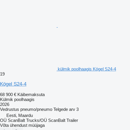
külmik poolhaagis Kögel S24-4
19
Kögel S24-4
68 900 €
Käibemaksuta
Külmik poolhaagis
2026
Vedrustus
pneumo/pneumo
Telgede arv
3
Eesti, Maardu
OÜ ScanBalt Trucks/OÜ ScanBalt Trailer
Võta ühendust müüjaga