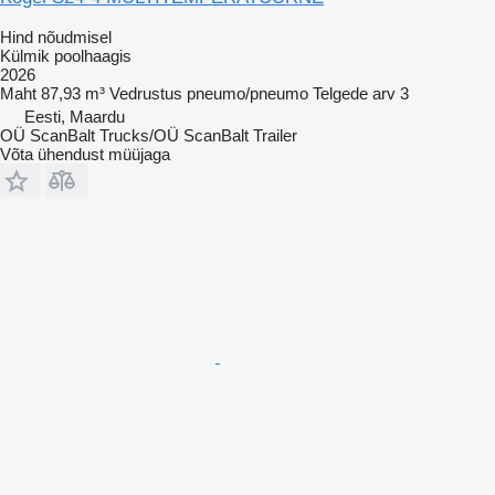
Hind nõudmisel
Külmik poolhaagis
2026
Maht
87,93 m³
Vedrustus
pneumo/pneumo
Telgede arv
3
Eesti, Maardu
OÜ ScanBalt Trucks/OÜ ScanBalt Trailer
Võta ühendust müüjaga