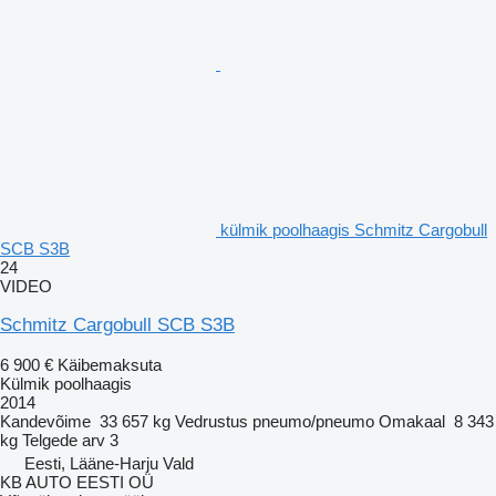
külmik poolhaagis Schmitz Cargobull
SCB S3B
24
VIDEO
Schmitz Cargobull SCB S3B
6 900 €
Käibemaksuta
Külmik poolhaagis
2014
Kandevõime
33 657 kg
Vedrustus
pneumo/pneumo
Omakaal
8 343
kg
Telgede arv
3
Eesti, Lääne-Harju Vald
KB AUTO EESTI OÜ