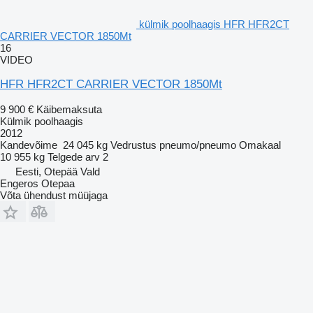
külmik poolhaagis HFR HFR2CT
CARRIER VECTOR 1850Mt
16
VIDEO
HFR HFR2CT CARRIER VECTOR 1850Mt
9 900 €
Käibemaksuta
Külmik poolhaagis
2012
Kandevõime
24 045 kg
Vedrustus
pneumo/pneumo
Omakaal
10 955 kg
Telgede arv
2
Eesti, Otepää Vald
Engeros Otepaa
Võta ühendust müüjaga