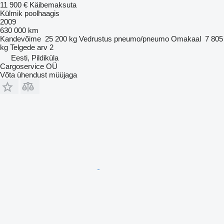
11 900 €
Käibemaksuta
Külmik poolhaagis
2009
630 000 km
Kandevõime
25 200 kg
Vedrustus
pneumo/pneumo
Omakaal
7 805
kg
Telgede arv
2
Eesti, Pildiküla
Cargoservice OÜ
Võta ühendust müüjaga