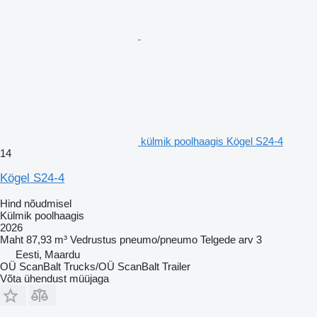
külmik poolhaagis Kögel S24-4
14
Kögel S24-4
Hind nõudmisel
Külmik poolhaagis
2026
Maht
87,93 m³
Vedrustus
pneumo/pneumo
Telgede arv
3
Eesti, Maardu
OÜ ScanBalt Trucks/OÜ ScanBalt Trailer
Võta ühendust müüjaga