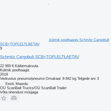
külmik poolhaagis Schmitz Cargobull
SCB+TOPLELTLAETAV
9
Schmitz Cargobull SCB+TOPLELTLAETAV
22 900 €
Käibemaksuta
Külmik poolhaagis
2018
Vedrustus
pneumo/pneumo
Omakaal
8 842 kg
Telgede arv
3
Eesti, Maardu
OÜ ScanBalt Trucks/OÜ ScanBalt Trailer
Võta ühendust müüjaga