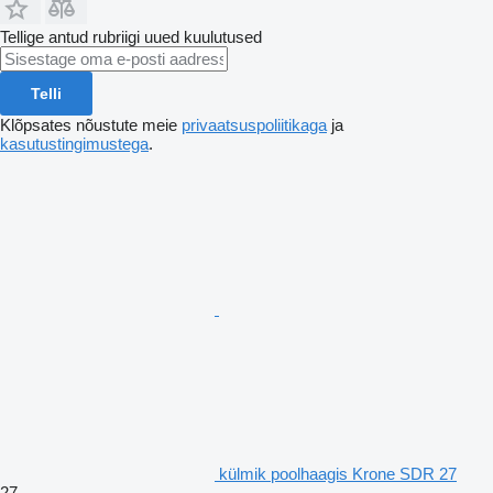
Tellige antud rubriigi uued kuulutused
Telli
Klõpsates nõustute meie
privaatsuspoliitikaga
ja
kasutustingimustega
.
külmik poolhaagis Krone SDR 27
27