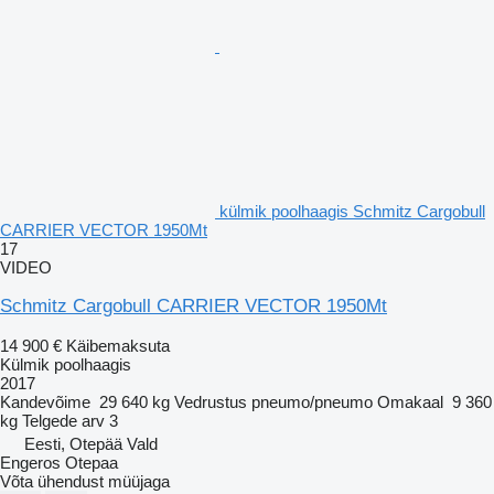
külmik poolhaagis Schmitz Cargobull
CARRIER VECTOR 1950Mt
17
VIDEO
Schmitz Cargobull CARRIER VECTOR 1950Mt
14 900 €
Käibemaksuta
Külmik poolhaagis
2017
Kandevõime
29 640 kg
Vedrustus
pneumo/pneumo
Omakaal
9 360
kg
Telgede arv
3
Eesti, Otepää Vald
Engeros Otepaa
Võta ühendust müüjaga