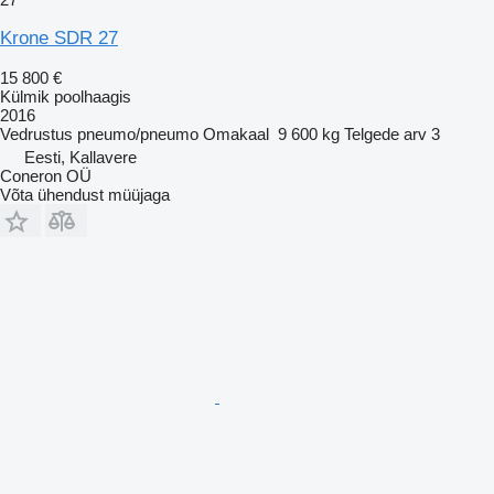
Krone SDR 27
15 800 €
Külmik poolhaagis
2016
Vedrustus
pneumo/pneumo
Omakaal
9 600 kg
Telgede arv
3
Eesti, Kallavere
Coneron OÜ
Võta ühendust müüjaga