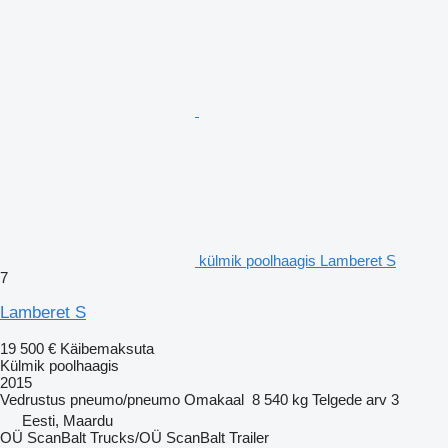
külmik poolhaagis Lamberet S
7
Lamberet S
19 500 €
Käibemaksuta
Külmik poolhaagis
2015
Vedrustus
pneumo/pneumo
Omakaal
8 540 kg
Telgede arv
3
Eesti, Maardu
OÜ ScanBalt Trucks/OÜ ScanBalt Trailer