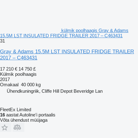
külmik poolhaagis Gray & Adams
15.5M LST INSULATED FRIDGE TRAILER 2017 – C463431
31
Gray & Adams 15.5M LST INSULATED FRIDGE TRAILER
2017 – C463431
17 210 €
14 750 £
Külmik poolhaagis
2017
Omakaal
40 000 kg
Ühendkuningriik, Cliffe Hill Depot Beveridge Lan
FleetEx Limited
16
aastat Autoline'i portaalis
Võta ühendust müüjaga