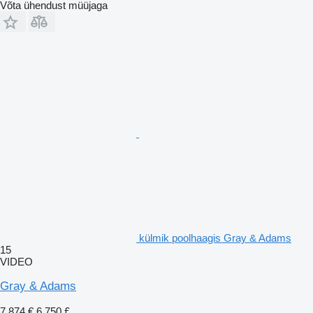
Võta ühendust müüjaga
külmik poolhaagis Gray & Adams
15
VIDEO
Gray & Adams
7 874 €
6 750 £