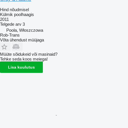
Hind nõudmisel
Külmik poolhaagis
2011
Telgede arv
3
Poola, Włoszczowa
Rob-Trans
Võta ühendust müüjaga
Müüte sõidukeid või masinaid?
Tehke seda koos meiega!
Lisa kuulutus