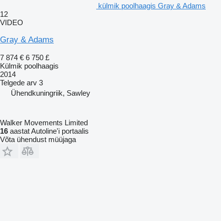
külmik poolhaagis Gray & Adams
12
VIDEO
Gray & Adams
7 874 €
6 750 £
Külmik poolhaagis
2014
Telgede arv
3
Ühendkuningriik, Sawley
Walker Movements Limited
16
aastat Autoline'i portaalis
Võta ühendust müüjaga