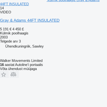
44FT INSULATED
14
VIDEO
Gray & Adams 44FT INSULATED
5 191 €
4 450 £
Külmik poolhaagis
2003
Telgede arv
3
Ühendkuningriik, Sawley
Walker Movements Limited
16
aastat Autoline'i portaalis
Võta ühendust müüjaga