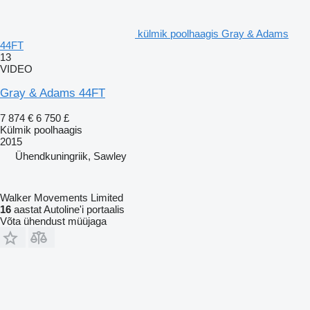
külmik poolhaagis Gray & Adams
44FT
13
VIDEO
Gray & Adams 44FT
7 874 €
6 750 £
Külmik poolhaagis
2015
Ühendkuningriik, Sawley
Walker Movements Limited
16
aastat Autoline'i portaalis
Võta ühendust müüjaga