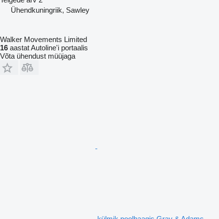
Ühendkuningriik, Sawley
Walker Movements Limited
16
aastat Autoline'i portaalis
Võta ühendust müüjaga
külmik poolhaagis Gray & Adams