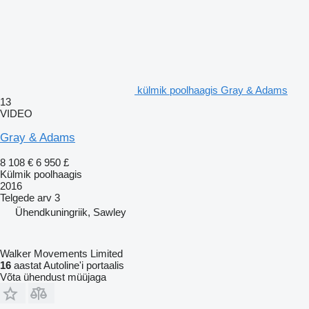
külmik poolhaagis Gray & Adams
13
VIDEO
Gray & Adams
8 108 €
6 950 £
Külmik poolhaagis
2016
Telgede arv
3
Ühendkuningriik, Sawley
Walker Movements Limited
16
aastat Autoline'i portaalis
Võta ühendust müüjaga