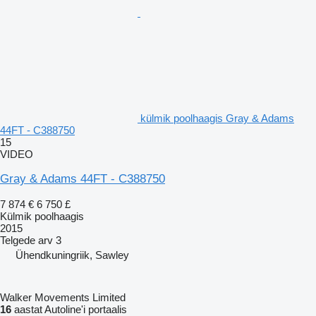
külmik poolhaagis Gray & Adams
44FT - C388750
15
VIDEO
Gray & Adams 44FT - C388750
7 874 €
6 750 £
Külmik poolhaagis
2015
Telgede arv
3
Ühendkuningriik, Sawley
Walker Movements Limited
16
aastat Autoline'i portaalis