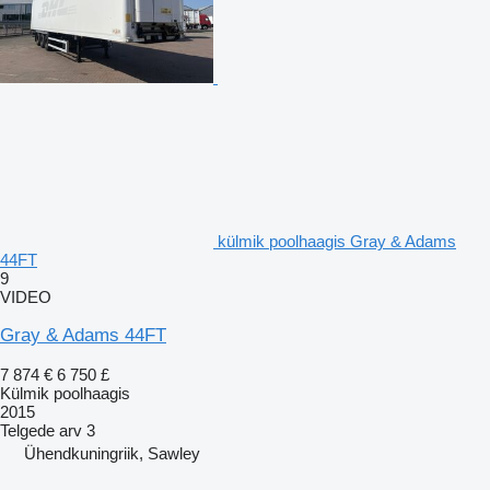
külmik poolhaagis Gray & Adams
44FT
9
VIDEO
Gray & Adams 44FT
7 874 €
6 750 £
Külmik poolhaagis
2015
Telgede arv
3
Ühendkuningriik, Sawley