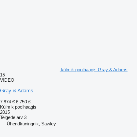
külmik poolhaagis Gray & Adams
15
VIDEO
Gray & Adams
7 874 €
6 750 £
Külmik poolhaagis
2015
Telgede arv
3
Ühendkuningriik, Sawley