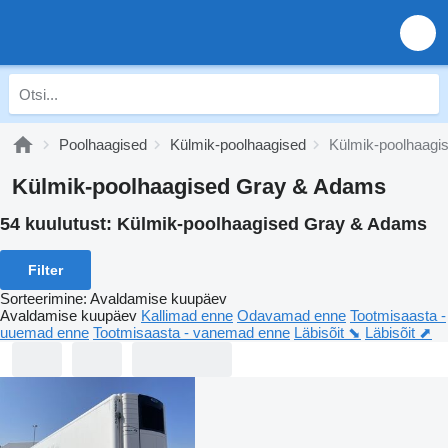
Poolhaagised
Külmik-poolhaagised
Külmik-poolhaagi
Külmik-poolhaagised Gray & Adams
54 kuulutust:
Külmik-poolhaagised Gray & Adams
Filter
Sorteerimine
:
Avaldamise kuupäev
Avaldamise kuupäev
Kallimad enne
Odavamad enne
Tootmisaasta -
uuemad enne
Tootmisaasta - vanemad enne
Läbisõit ⬊
Läbisõit ⬈