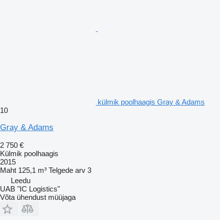
külmik poolhaagis Gray & Adams
10
Gray & Adams
2 750 €
Külmik poolhaagis
2015
Maht
125,1 m³
Telgede arv
3
Leedu
UAB "IC Logistics"
Võta ühendust müüjaga