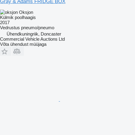
Gray & Adams FRIDGE BOX
Oksjon
Külmik poolhaagis
2017
Vedrustus
pneumo/pneumo
Ühendkuningriik, Doncaster
Commercial Vehicle Auctions Ltd
Võta ühendust müüjaga