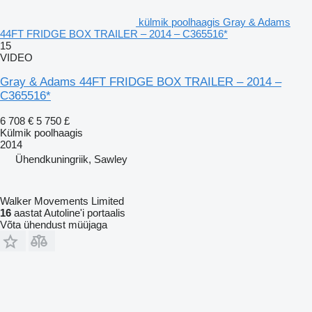
külmik poolhaagis Gray & Adams
44FT FRIDGE BOX TRAILER – 2014 – C365516*
15
VIDEO
Gray & Adams 44FT FRIDGE BOX TRAILER – 2014 –
C365516*
6 708 €
5 750 £
Külmik poolhaagis
2014
Ühendkuningriik, Sawley
Walker Movements Limited
16
aastat Autoline'i portaalis
Võta ühendust müüjaga