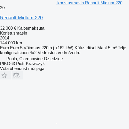
koristusmasin Renault Midlum 220
20
Renault Midlum 220
32 000 €
Käibemaksuta
Koristusmasin
2014
144 000 km
Euro
Euro 5
Võimsus
220 h.j. (162 kW)
Kütus
diisel
Maht
5 m³
Telje
konfiguratsioon
4x2
Vedrustus
vedru/vedru
Poola, Czechowice-Dziedzice
PIKO63 Piotr Krawczyk
Võta ühendust müüjaga