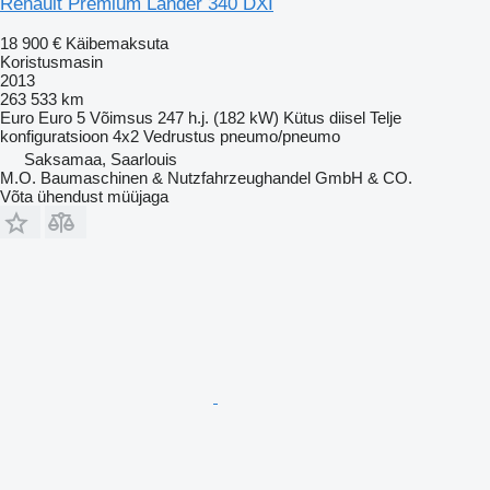
Renault Premium Lander 340 DXI
18 900 €
Käibemaksuta
Koristusmasin
2013
263 533 km
Euro
Euro 5
Võimsus
247 h.j. (182 kW)
Kütus
diisel
Telje
konfiguratsioon
4x2
Vedrustus
pneumo/pneumo
Saksamaa, Saarlouis
M.O. Baumaschinen & Nutzfahrzeughandel GmbH & CO.
Võta ühendust müüjaga