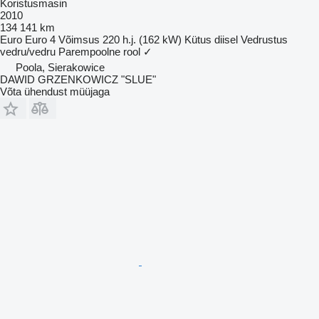
Koristusmasin
2010
134 141 km
Euro
Euro 4
Võimsus
220 h.j. (162 kW)
Kütus
diisel
Vedrustus
vedru/vedru
Parempoolne rool
✓
Poola, Sierakowice
DAWID GRZENKOWICZ "SLUE"
Võta ühendust müüjaga