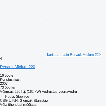
koristusmasin Renault Midlum 220
4
Renault Midlum 220
16 500 €
Koristusmasin
2007
70 000 km
Võimsus
220 h.j. (162 kW)
Vedrustus
vedru/vedru
Poola, Słopnice
CSG U.P.H. Giemzik Stanisław
Võta ühendust müüjaga