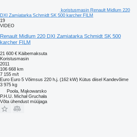
koristusmasin Renault Midlum 220
DXI Zamiatarka Schmidt SK 500 karcher FILM
19
VIDEO
Renault Midlum 220 DXI Zamiatarka Schmidt SK 500
karcher FILM
21 600 €
Käibemaksuta
Koristusmasin
2011
106 668 km
7 155 m/t
Euro
Euro 5
Võimsus
220 h.j. (162 kW)
Kütus
diisel
Kandevõime
3 975 kg
Poola, Mąkowarsko
P.H.U. Michał Gruchała
Võta ühendust müüjaga