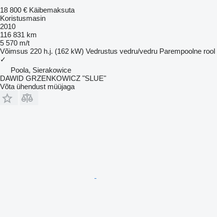
18 800 €
Käibemaksuta
Koristusmasin
2010
116 831 km
5 570 m/t
Võimsus
220 h.j. (162 kW)
Vedrustus
vedru/vedru
Parempoolne rool
✓
Poola, Sierakowice
DAWID GRZENKOWICZ "SLUE"
Võta ühendust müüjaga