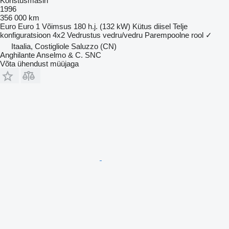
Koristusmasin
1996
356 000 km
Euro
Euro 1
Võimsus
180 h.j. (132 kW)
Kütus
diisel
Telje
konfiguratsioon
4x2
Vedrustus
vedru/vedru
Parempoolne rool
✓
Itaalia, Costigliole Saluzzo (CN)
Anghilante Anselmo & C. SNC
Võta ühendust müüjaga