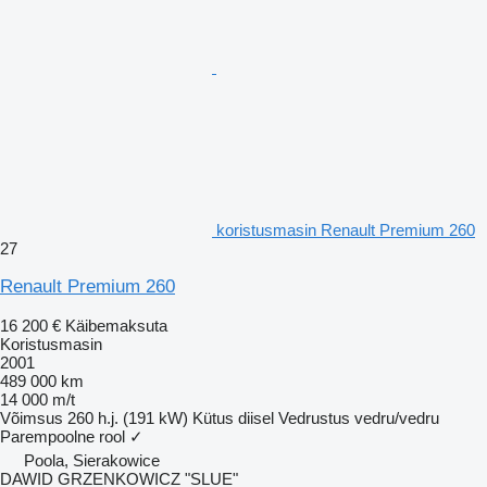
koristusmasin Renault Premium 260
27
Renault Premium 260
16 200 €
Käibemaksuta
Koristusmasin
2001
489 000 km
14 000 m/t
Võimsus
260 h.j. (191 kW)
Kütus
diisel
Vedrustus
vedru/vedru
Parempoolne rool
✓
Poola, Sierakowice
DAWID GRZENKOWICZ "SLUE"