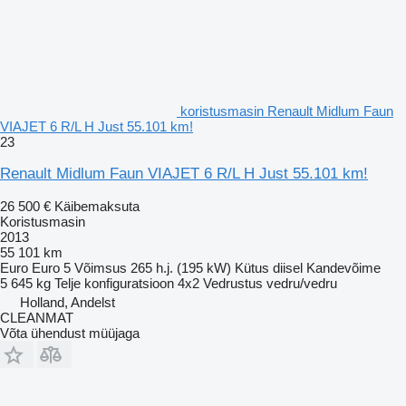
koristusmasin Renault Midlum Faun
VIAJET 6 R/L H Just 55.101 km!
23
Renault Midlum Faun VIAJET 6 R/L H Just 55.101 km!
26 500 €
Käibemaksuta
Koristusmasin
2013
55 101 km
Euro
Euro 5
Võimsus
265 h.j. (195 kW)
Kütus
diisel
Kandevõime
5 645 kg
Telje konfiguratsioon
4x2
Vedrustus
vedru/vedru
Holland, Andelst
CLEANMAT
Võta ühendust müüjaga