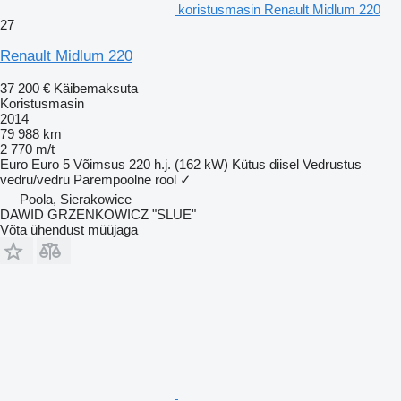
koristusmasin Renault Midlum 220
27
Renault Midlum 220
37 200 €
Käibemaksuta
Koristusmasin
2014
79 988 km
2 770 m/t
Euro
Euro 5
Võimsus
220 h.j. (162 kW)
Kütus
diisel
Vedrustus
vedru/vedru
Parempoolne rool
✓
Poola, Sierakowice
DAWID GRZENKOWICZ "SLUE"
Võta ühendust müüjaga