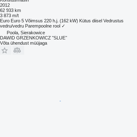
2012
62 933 km
3 873 m/t
Euro
Euro 5
Võimsus
220 h.j. (162 kW)
Kütus
diisel
Vedrustus
vedru/vedru
Parempoolne rool
✓
Poola, Sierakowice
DAWID GRZENKOWICZ "SLUE"
Võta ühendust müüjaga