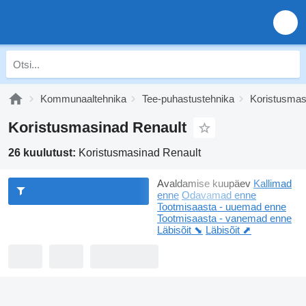
Kommunaaltehnika
Tee-puhastustehnika
Koristusmas
Koristusmasinad Renault
26 kuulutust:
Koristusmasinad Renault
Avaldamise kuupäev
Kallimad
enne
Odavamad enne
Tootmisaasta - uuemad enne
Tootmisaasta - vanemad enne
Läbisõit ⬊
Läbisõit ⬈