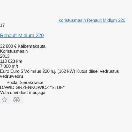
koristusmasin Renault Midlum 220
17
Renault Midlum 220
32 800 €
Käibemaksuta
Koristusmasin
2013
113 023 km
7 900 m/t
Euro
Euro 5
Võimsus
220 h.j. (162 kW)
Kütus
diisel
Vedrustus
vedru/vedru
Poola, Sierakowice
DAWID GRZENKOWICZ "SLUE"
Võta ühendust müüjaga