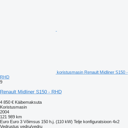
koristusmasin Renault Midliner S150 -
RHD
9
Renault Midliner S150 - RHD
4 850 €
Käibemaksuta
Koristusmasin
2004
121 989 km
Euro
Euro 3
Võimsus
150 h.j. (110 kW)
Telje konfiguratsioon
4x2
Vedrustus
vedru/vedru