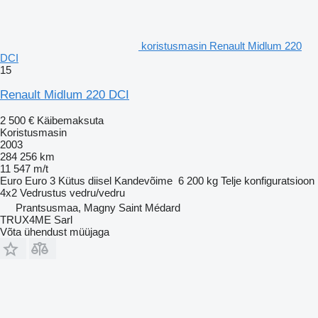
koristusmasin Renault Midlum 220
DCI
15
Renault Midlum 220 DCI
2 500 €
Käibemaksuta
Koristusmasin
2003
284 256 km
11 547 m/t
Euro
Euro 3
Kütus
diisel
Kandevõime
6 200 kg
Telje konfiguratsioon
4x2
Vedrustus
vedru/vedru
Prantsusmaa, Magny Saint Médard
TRUX4ME Sarl
Võta ühendust müüjaga