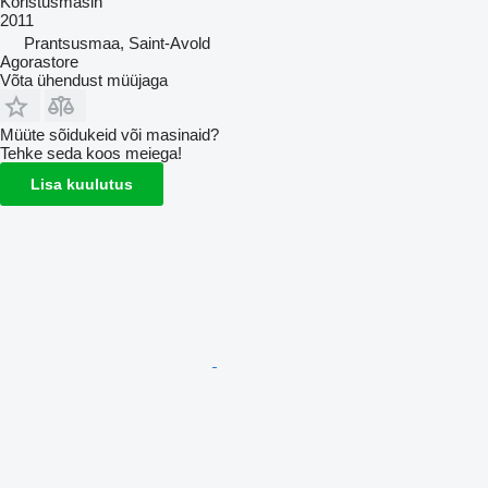
Koristusmasin
2011
Prantsusmaa, Saint-Avold
Agorastore
Võta ühendust müüjaga
Müüte sõidukeid või masinaid?
Tehke seda koos meiega!
Lisa kuulutus