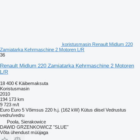
koristusmasin Renault Midlum 220
Zamiatarka Kehrmaschine 2 Motoren L/R
36
Renault Midlum 220 Zamiatarka Kehrmaschine 2 Motoren
L/R
18 400 €
Käibemaksuta
Koristusmasin
2010
194 173 km
9 723 m/t
Euro
Euro 5
Võimsus
220 h.j. (162 kW)
Kütus
diisel
Vedrustus
vedru/vedru
Poola, Sierakowice
DAWID GRZENKOWICZ "SLUE"
Võta ühendust müüjaga