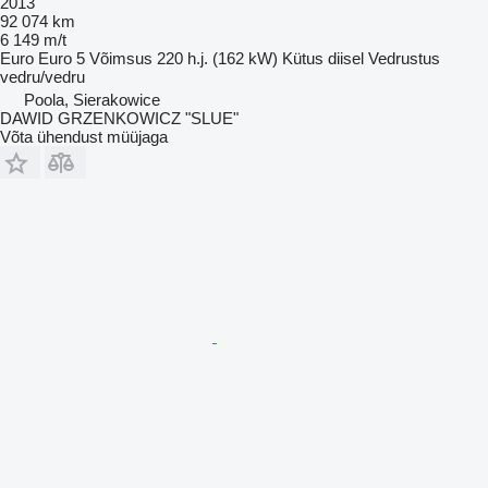
2013
92 074 km
6 149 m/t
Euro
Euro 5
Võimsus
220 h.j. (162 kW)
Kütus
diisel
Vedrustus
vedru/vedru
Poola, Sierakowice
DAWID GRZENKOWICZ "SLUE"
Võta ühendust müüjaga