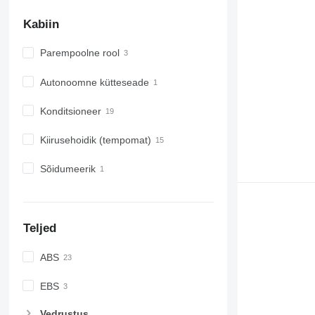
Kabiin
Parempoolne rool
Autonoomne kütteseade
Konditsioneer
Kiirusehoidik (tempomat)
Sõidumeerik
Teljed
ABS
EBS
Vedrustus