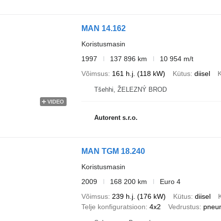
MAN 14.162
Koristusmasin
1997
137 896 km
10 954 m/t
Võimsus
161 h.j. (118 kW)
Kütus
diisel
Tšehhi, ŽELEZNÝ BROD
VIDEO
Autorent s.r.o.
MAN TGM 18.240
Koristusmasin
2009
168 200 km
Euro 4
Võimsus
239 h.j. (176 kW)
Kütus
diisel
Telje konfiguratsioon
4x2
Vedrustus
pneu