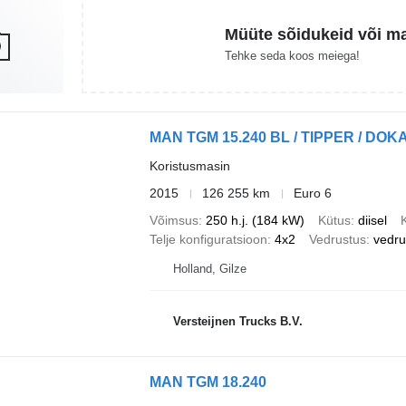
Müüte sõidukeid või m
Tehke seda koos meiega!
MAN TGM 15.240 BL / TIPPER / DOK
Koristusmasin
2015
126 255 km
Euro 6
Võimsus
250 h.j. (184 kW)
Kütus
diisel
Telje konfiguratsioon
4x2
Vedrustus
vedr
Holland, Gilze
Versteijnen Trucks B.V.
MAN TGM 18.240