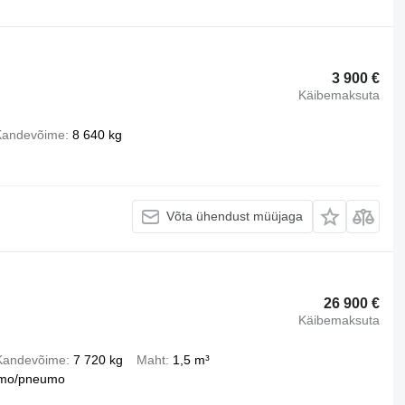
3 900 €
Käibemaksuta
Kandevõime
8 640 kg
Võta ühendust müüjaga
26 900 €
Käibemaksuta
Kandevõime
7 720 kg
Maht
1,5 m³
mo/pneumo