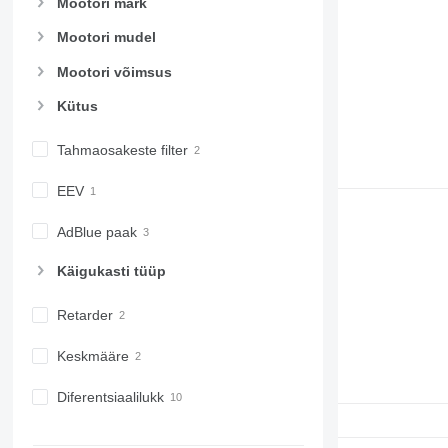
Mootori mark
Mootori mudel
Mootori võimsus
Kütus
Tahmaosakeste filter
EEV
AdBlue paak
Käigukasti tüüp
Retarder
Keskmääre
Diferentsiaalilukk