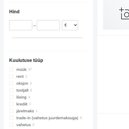
Holland
Hind
Rumeenia
Tšehhi
–
Poola
Norra
Leedu
Itaalia
kuva kõik
Kuulutuse tüüp
müük
rent
oksjon
tootjalt
liising
krediit
järelmaks
trade-in (vahetus juurdemaksuga)
vahetus