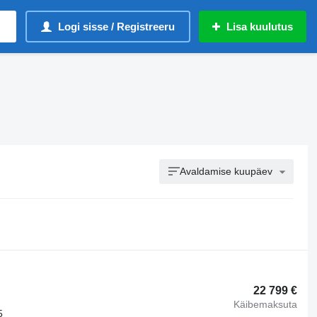
Logi sisse / Registreeru
Lisa kuulutus
Avaldamise kuupäev
22 799 €
Käibemaksuta
5