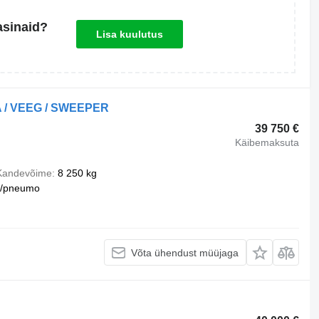
asinaid?
Lisa kuulutus
A / VEEG / SWEEPER
39 750 €
Käibemaksuta
Kandevõime
8 250 kg
u/pneumo
Võta ühendust müüjaga