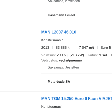
Saksamaa, Bovenden
Gassmann GmbH
MAN L2007 46.010
Koristusmasin
2013
83 885 km
7 047 m/t
Euro 5
Võimsus
290 h.j. (213 kW)
Kütus
diisel
T
Vedrustus
vedru/pneumo
Saksamaa, Jestetten
Motortrade SA
MAN TGM 15.250 Euro 6 Faun VIAJET 
Koristusmasin