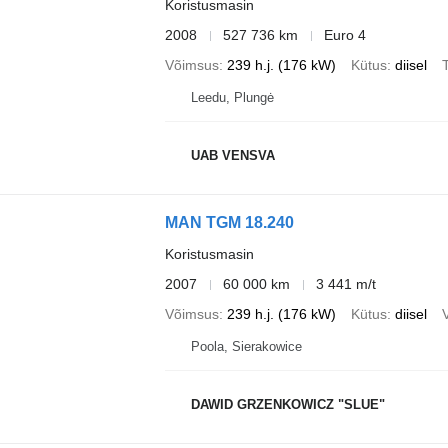
Koristusmasin
2008
527 736 km
Euro 4
Võimsus
239 h.j. (176 kW)
Kütus
diisel
T
Leedu, Plungė
UAB VENSVA
MAN TGM 18.240
Koristusmasin
2007
60 000 km
3 441 m/t
Võimsus
239 h.j. (176 kW)
Kütus
diisel
Poola, Sierakowice
DAWID GRZENKOWICZ "SLUE"