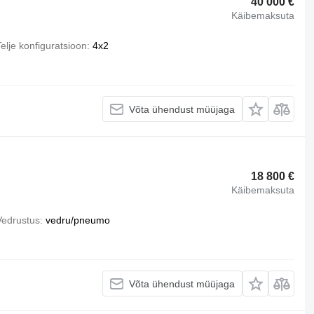
40 000 €
Käibemaksuta
elje konfiguratsioon
4x2
Võta ühendust müüjaga
18 800 €
Käibemaksuta
Vedrustus
vedru/pneumo
Võta ühendust müüjaga