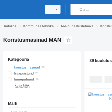
Autoline
Kommunaaltehnika
Tee-puhastustehnika
Korist
Koristusmasinad MAN
Kategooria
39 kuulutus
koristusmasinad
liivapuisturid
lumepuhurid
kuva kõik
Mark