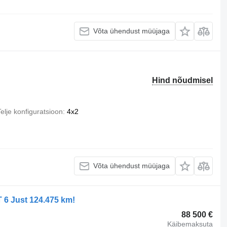
Võta ühendust müüjaga
Hind nõudmisel
elje konfiguratsioon
4x2
Võta ühendust müüjaga
6 Just 124.475 km!
88 500 €
Käibemaksuta