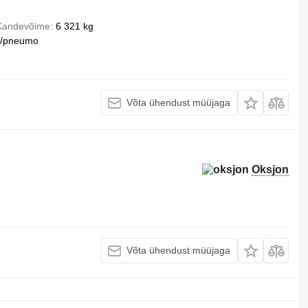
Kandevõime
6 321 kg
u/pneumo
Võta ühendust müüjaga
Oksjon
Võta ühendust müüjaga