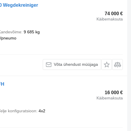
0 Wegdekreiniger
74 000 €
Käibemaksuta
Kandevõime
9 685 kg
u/pneumo
Võta ühendust müüjaga
FH
16 000 €
Käibemaksuta
elje konfiguratsioon
4x2