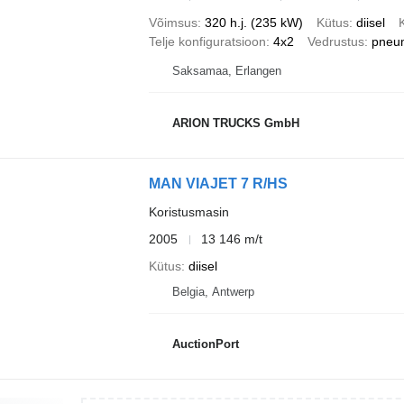
Võimsus
320 h.j. (235 kW)
Kütus
diisel
Telje konfiguratsioon
4x2
Vedrustus
pneu
Saksamaa, Erlangen
ARION TRUCKS GmbH
MAN VIAJET 7 R/HS
Koristusmasin
2005
13 146 m/t
Kütus
diisel
Belgia, Antwerp
AuctionPort