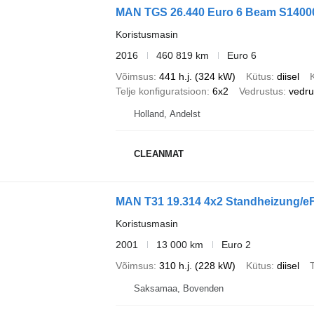
MAN TGS 26.440 Euro 6 Beam S1400
Koristusmasin
2016
460 819 km
Euro 6
Võimsus
441 h.j. (324 kW)
Kütus
diisel
Telje konfiguratsioon
6x2
Vedrustus
vedr
Holland, Andelst
CLEANMAT
MAN T31 19.314 4x2 Standheizung/e
Koristusmasin
2001
13 000 km
Euro 2
Võimsus
310 h.j. (228 kW)
Kütus
diisel
T
Saksamaa, Bovenden