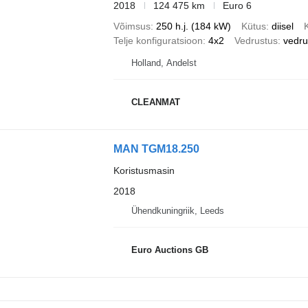
2018
124 475 km
Euro 6
Võimsus
250 h.j. (184 kW)
Kütus
diisel
Telje konfiguratsioon
4x2
Vedrustus
vedr
Holland, Andelst
CLEANMAT
MAN TGM18.250
Koristusmasin
2018
Ühendkuningriik, Leeds
Euro Auctions GB