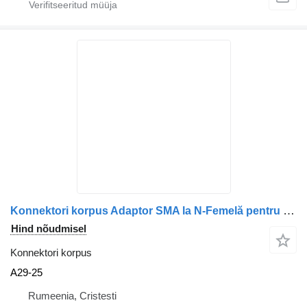
Konnektori korpus Adaptor SMA la N-Femelă pentru Conexiune prin Cablu A29-25 tüübi jaoks veoauto
Hind nõudmisel
Konnektori korpus
A29-25
Rumeenia, Cristesti