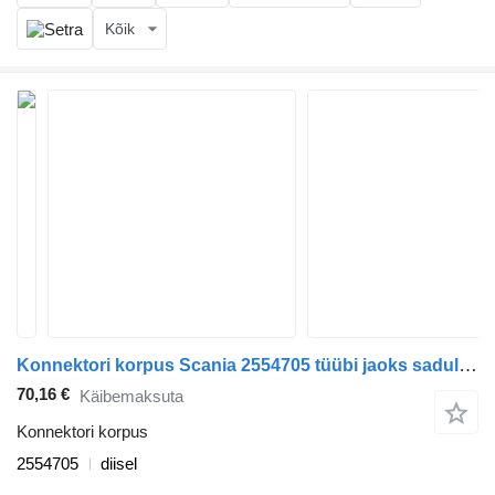
Kõik
Konnektori korpus Scania 2554705 tüübi jaoks sadulveoki Scania L,P,G,R,S-series (2016-)
70,16 €
Käibemaksuta
Konnektori korpus
2554705
diisel