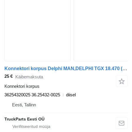
Konnektori korpus Delphi MAN,DELPHI TGX 18.470 (01.20-) 36254320025 tüübi jaoks sadulveoki MAN TGL, TGM, TGS, TGX (2020-)
25 €
Käibemaksuta
Konnektori korpus
36254320025 36.25432-0025
diisel
Eesti, Tallinn
TruckParts Eesti OÜ