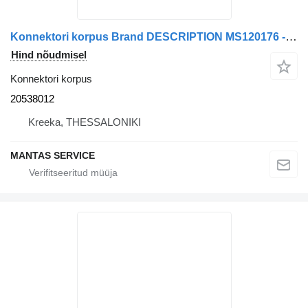
Konnektori korpus Brand DESCRIPTION MS120176 - AFTERMARKET 20538012 tüübi jaoks sadulveoki
Hind nõudmisel
Konnektori korpus
20538012
Kreeka, THESSALONIKI
MANTAS SERVICE