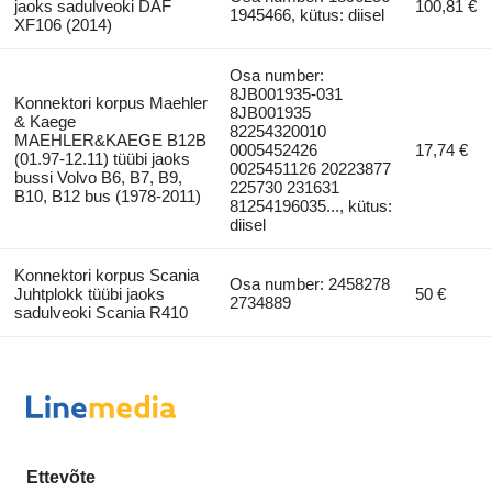
jaoks sadulveoki DAF
100,81 €
1945466, kütus: diisel
XF106 (2014)
Osa number:
8JB001935-031
Konnektori korpus Maehler
8JB001935
& Kaege
82254320010
MAEHLER&KAEGE B12B
0005452426
17,74 €
(01.97-12.11) tüübi jaoks
0025451126 20223877
bussi Volvo B6, B7, B9,
225730 231631
B10, B12 bus (1978-2011)
81254196035..., kütus:
diisel
Konnektori korpus Scania
Osa number: 2458278
Juhtplokk tüübi jaoks
50 €
2734889
sadulveoki Scania R410
Ettevõte