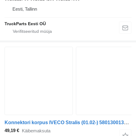
Eesti, Tallinn
TruckParts Eesti OÜ
Konnektori korpus IVECO Stralis (01.02-) 5801300135 tüübi jaoks sadulveoki IVECO Stralis, Trakker (2002-)
49,19 €
Käibemaksuta