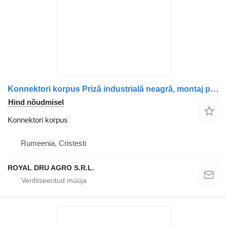
Konnektori korpus Priză industrială neagră, montaj pe panou, cu capac de protecție tüübi jaoks veoauto
Hind nõudmisel
Konnektori korpus
Rumeenia, Cristesti
ROYAL DRU AGRO S.R.L.