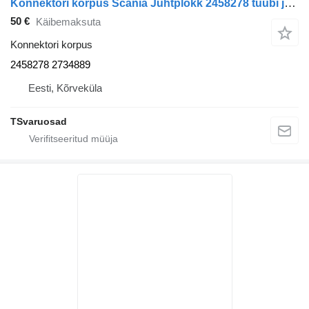
Konnektori korpus Scania Juhtplokk 2458278 tüübi jaoks sadulveoki Scania R410
50 €
Käibemaksuta
Konnektori korpus
2458278 2734889
Eesti, Kõrveküla
TSvaruosad