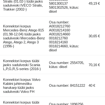
Stralis (01.02-) tüübi jaoks
5801300137
49,19 €
sadulveoki IVECO Stralis,
5801302526, kütus:
Trakker (2002-)
diisel
Osa number:
Konnektori korpus
A0018212760
Mercedes-Benz Atego 815
A0018214160
(01.98-12.04) tüübi jaoks
A0018214660
30,65 €
sadulveoki Mercedes-Benz
0018212760
Atego, Atego 2, Atego 3
0018214160
(1996-)
0018214660, kütus:
diisel
Konnektori korpus tüübi
Osa number: 2554705,
jaoks sadulveoki Scania
70,16 €
kütus: diisel
L,P,G,R,S-series (2016-)
Konnektori korpus Volvo
Kabiini juhtmestiku
Osa number: 84151222
40 €
harukarp tüübi jaoks
sadulveoki Volvo FH
Konnektori korpus tüübi
Osa number: 1896256