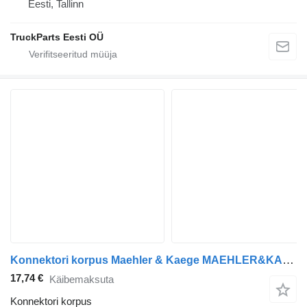
Eesti, Tallinn
TruckParts Eesti OÜ
Konnektori korpus Maehler & Kaege MAEHLER&KAEGE B12B (01.97-12.11) 8JB001935-031 tüübi jaoks bussi Volvo B6, B7, B9, B10, B12 bus (1978-2011)
17,74 €
Käibemaksuta
Konnektori korpus