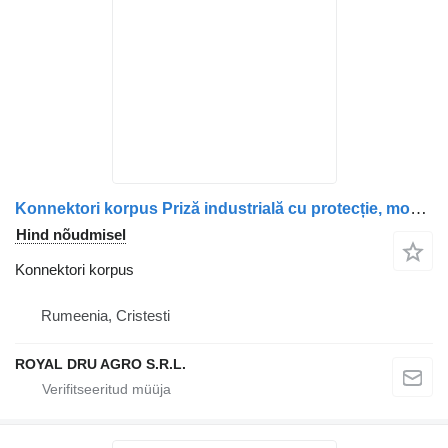
Konnektori korpus Priză industrială cu protecție, montaj pe perete, negru, 16A, IP tüübi jaoks veoauto
Hind nõudmisel
Konnektori korpus
Rumeenia, Cristesti
ROYAL DRU AGRO S.R.L.