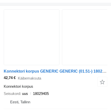
Konnektori korpus GENERIC GENERIC (01.51-) 18029405 tüübi jaoks veoauto GENERIC (01.51-)
42,74 €
Käibemaksuta
Konnektori korpus
Seisukord
uus
18029405
Eesti, Tallinn