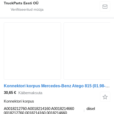
TruckParts Eesti OÜ
Konnektori korpus Mercedes-Benz Atego 815 (01.98-12.04) A0018212760 tüübi jaoks sadulveoki Mercedes-Benz Atego, Atego 2, Atego 3 (1996-)
30,65 €
Käibemaksuta
Konnektori korpus
A0018212760 A0018214160 A0018214660
diisel
0018212760 0018214160 0018214660