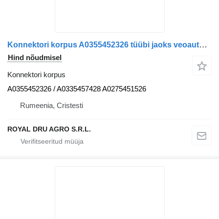
Konnektori korpus A0355452326 tüübi jaoks veoauto Mercedes-Benz
Hind nõudmisel
Konnektori korpus
A0355452326 / A0335457428 A0275451526
Rumeenia, Cristesti
ROYAL DRU AGRO S.R.L.