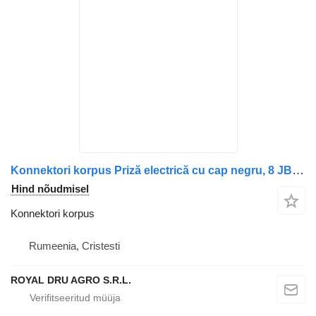
Konnektori korpus Priză electrică cu cap negru, 8 JB008085, 13 tüübi jaoks veoauto CM
Hind nõudmisel
Konnektori korpus
Rumeenia, Cristesti
ROYAL DRU AGRO S.R.L.