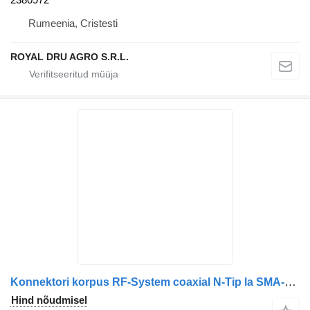
Rumeenia, Cristesti
ROYAL DRU AGRO S.R.L.
Konnektori korpus RF-System coaxial N-Tip la SMA-Tip Adaptor tüübi jaoks veoauto
Hind nõudmisel