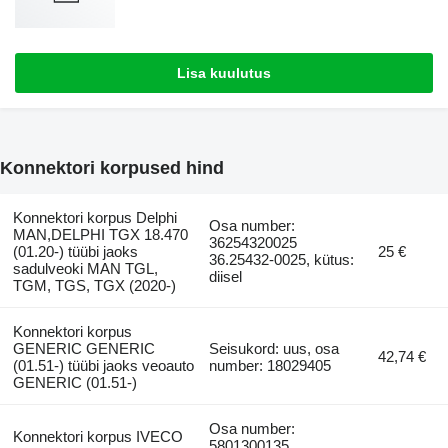
Lisa kuulutus
Konnektori korpused hind
Konnektori korpus Delphi
Osa number:
MAN,DELPHI TGX 18.470
36254320025
(01.20-) tüübi jaoks
25 €
36.25432-0025, kütus:
sadulveoki MAN TGL,
diisel
TGM, TGS, TGX (2020-)
Konnektori korpus
GENERIC GENERIC
Seisukord: uus, osa
42,74 €
(01.51-) tüübi jaoks veoauto
number: 18029405
GENERIC (01.51-)
Osa number:
Konnektori korpus IVECO
5801300135