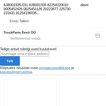
8JB001935-031 8JB001935 82254320010
diisel
0005452426 0025451126 20223877 225730
231631 81254196035...
Eesti, Tallinn
TruckParts Eesti OÜ
Tellige antud rubriigi uued kuulutused
Telli
Klõpsates nõustute meie
privaatsuspoliitikaga
ja
kasutustingimustega
.