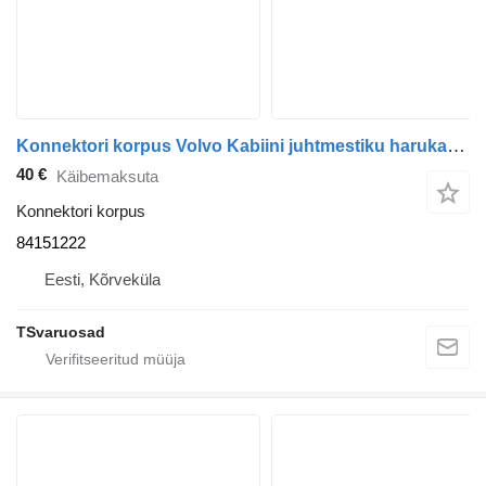
Konnektori korpus Volvo Kabiini juhtmestiku harukarp 84151222 tüübi jaoks sadulveoki Volvo FH
40 €
Käibemaksuta
Konnektori korpus
84151222
Eesti, Kõrveküla
TSvaruosad