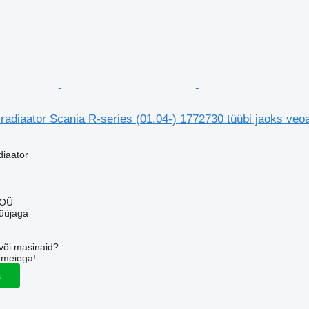
 radiaator Scania R-series (01.04-) 1772730 tüübi jaoks ve
diaator
u
 OÜ
üüjaga
või masinaid?
 meiega!
s