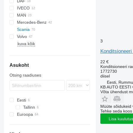
DAF
Jumper
IVECO
CF
MAN
LF
EuroCargo
Mercedes-Benz
XF
EuroStar
TGA
Scania
Eurotech
TGL
A-Class
Canter
Canter
Cabstar
Magnum
Volvo
Eurotrakker
TGX
Actros
Midlum
Transporter
3
kuva kõik
Stralis
Antos
Premium
FH
Trakker
Arocs
FM
Konditsioneeri
Atego
FMX
22 €
Asukoht
Axor
VNL
Konditsioneeri ra
1772730
Vito
Otsing raadiuses
diisel
Eesti, Rumm
KB AUTO EESTI
Võta ühendust m
Eesti
Müüte sõidukeid 
Tallinn
Tehke seda koos
Euroopa
Lisa kuulutu
Rumeenia
Taani