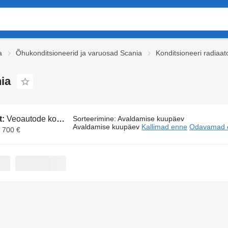
a
Õhukonditsioneerid ja varuosad Scania
Konditsioneeri radiaat
ia
t:
Veoautode konditsioneeri radiaatorid Scania
Sorteerimine
:
Avaldamise kuupäev
Avaldamise kuupäev
Kallimad enne
Odavamad 
1 700 €