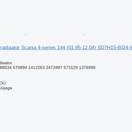
 radiaator Scania 4-series 144 (01.95-12.04) SD7H15-6024 t
diaator
88034 570894 1412263 2472887 573129 1376998
u
 OÜ
üüjaga