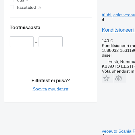
uus
kasutatud
tüübi jaoks veoa
4
Tootmisaasta
Konditsioneeri
140 €
–
Konditsioneeri ra
1888032 153119
diisel
Eesti, Rumm
KB AUTO EESTI
Võta ühendust m
Filtritest ei piisa?
Soovita muudatust
veoauto Scania P