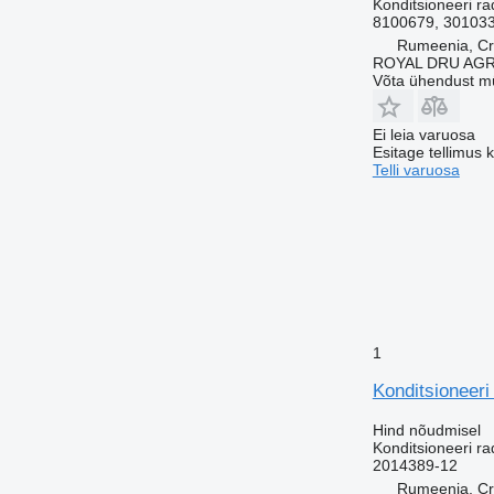
Konditsioneeri ra
8100679, 301033
Rumeenia, Cri
ROYAL DRU AGR
Võta ühendust m
Ei leia varuosa
Esitage tellimus 
Telli varuosa
1
Konditsioneeri
Hind nõudmisel
Konditsioneeri ra
2014389-12
Rumeenia, Cri