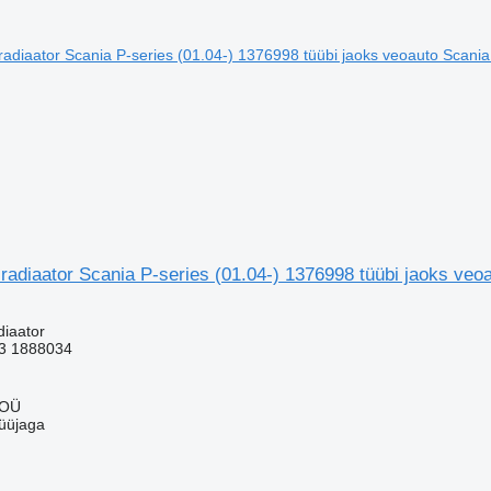
 radiaator Scania P-series (01.04-) 1376998 tüübi jaoks ve
diaator
3 1888034
u
 OÜ
üüjaga