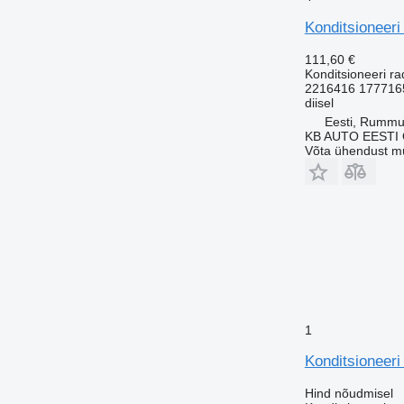
Konditsioneeri
111,60 €
Konditsioneeri ra
2216416 177716
diisel
Eesti, Rumm
KB AUTO EESTI
Võta ühendust m
1
Konditsioneeri
Hind nõudmisel