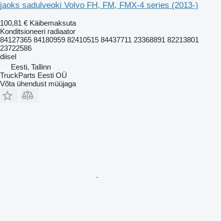
jaoks sadulveoki Volvo FH, FM, FMX-4 series (2013-)
100,81 €
Käibemaksuta
Konditsioneeri radiaator
84127365 84180959 82410515 84437711 23368891 82213801
23722586
diisel
Eesti, Tallinn
TruckParts Eesti OÜ
Võta ühendust müüjaga