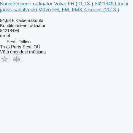
Konditsioneeri radiaator Volvo FH (01.13-) 84218499 tüübi
jaoks sadulveoki Volvo FH, FM, FMX-4 series (2013-)
84,68 €
Käibemaksuta
Konditsioneeri radiaator
84218499
diisel
Eesti, Tallinn
TruckParts Eesti OÜ
Võta ühendust müüjaga