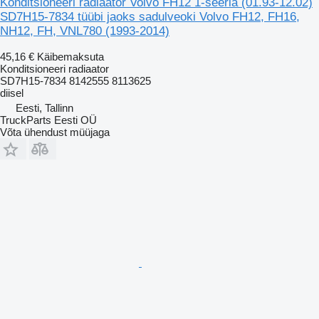
Konditsioneeri radiaator Volvo FH12 1-seeria (01.93-12.02)
SD7H15-7834 tüübi jaoks sadulveoki Volvo FH12, FH16,
NH12, FH, VNL780 (1993-2014)
45,16 €
Käibemaksuta
Konditsioneeri radiaator
SD7H15-7834 8142555 8113625
diisel
Eesti, Tallinn
TruckParts Eesti OÜ
Võta ühendust müüjaga