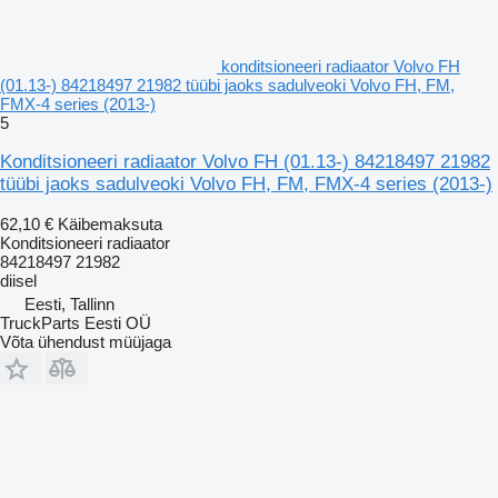
konditsioneeri radiaator Volvo FH
(01.13-) 84218497 21982 tüübi jaoks sadulveoki Volvo FH, FM,
FMX-4 series (2013-)
5
Konditsioneeri radiaator Volvo FH (01.13-) 84218497 21982
tüübi jaoks sadulveoki Volvo FH, FM, FMX-4 series (2013-)
62,10 €
Käibemaksuta
Konditsioneeri radiaator
84218497 21982
diisel
Eesti, Tallinn
TruckParts Eesti OÜ
Võta ühendust müüjaga