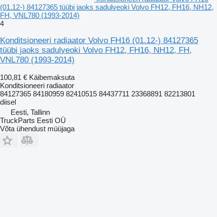
(01.12-) 84127365 tüübi jaoks sadulveoki Volvo FH12, FH16, NH12,
FH, VNL780 (1993-2014)
4
Konditsioneeri radiaator Volvo FH16 (01.12-) 84127365
tüübi jaoks sadulveoki Volvo FH12, FH16, NH12, FH,
VNL780 (1993-2014)
100,81 €
Käibemaksuta
Konditsioneeri radiaator
84127365 84180959 82410515 84437711 23368891 82213801
diisel
Eesti, Tallinn
TruckParts Eesti OÜ
Võta ühendust müüjaga