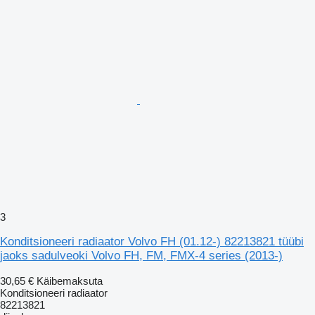
3
Konditsioneeri radiaator Volvo FH (01.12-) 82213821 tüübi
jaoks sadulveoki Volvo FH, FM, FMX-4 series (2013-)
30,65 €
Käibemaksuta
Konditsioneeri radiaator
82213821