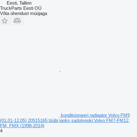
Eesti, Tallinn
TruckParts Eesti OÜ
Võta ühendust müüjaga
konditsioneeri radiaator Volvo FM9
(01.01-12.05) 20515165 tüübi jaoks sadulveoki Volvo FM7-FM12,
FM, FMX (1998-2014)
4