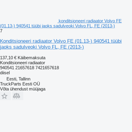
konditsioneeri radiaator Volvo FE
(01.13-) 940541 tüübi jaoks sadulveoki Volvo FL, FE (2013-)
7
Konditsioneeri radiaator Volvo FE (01.13-) 940541 tüübi
jaoks sadulveoki Volvo FL, FE (2013-)
137,10 €
Käibemaksuta
Konditsioneeri radiaator
940541 21657618 7421657618
diisel
Eesti, Tallinn
TruckParts Eesti OÜ
Võta ühendust müüjaga