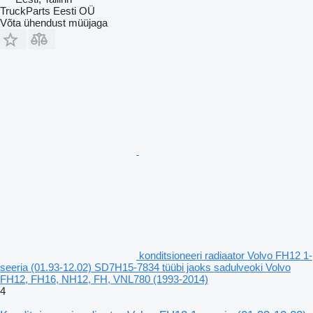
TruckParts Eesti OÜ
Võta ühendust müüjaga
konditsioneeri radiaator Volvo FH12 1-
seeria (01.93-12.02) SD7H15-7834 tüübi jaoks sadulveoki Volvo
FH12, FH16, NH12, FH, VNL780 (1993-2014)
4