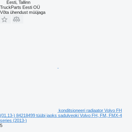
Eesti, Tallinn
TruckParts Eesti OÜ
Võta ühendust müüjaga
konditsioneeri radiaator Volvo FH
(01.13-) 84218499 tüübi jaoks sadulveoki Volvo FH, FM, FMX-4
series (2013-)
5