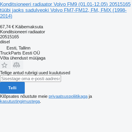
Konditsioneeri radiaator Volvo FM9 (01.01-12.05) 20515165
tüübi jaoks sadulveoki Volvo FM7-FM12, FM, FMX (1998-
2014)
67,74 €
Käibemaksuta
Konditsioneeri radiaator
20515165
diisel
Eesti, Tallinn
TruckParts Eesti OÜ
Võta ühendust müüjaga
Tellige antud rubriigi uued kuulutused
Telli
Klõpsates nõustute meie
privaatsuspoliitikaga
ja
kasutustingimustega
.