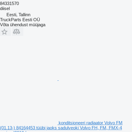
84331570
diisel
Eesti, Tallinn
TruckParts Eesti OÜ
Võta ühendust müüjaga
konditsioneeri radiaator Volvo FM
(01.13-) 84164453 tüübi jaoks sadulveoki Volvo FH, FM, FMX-4