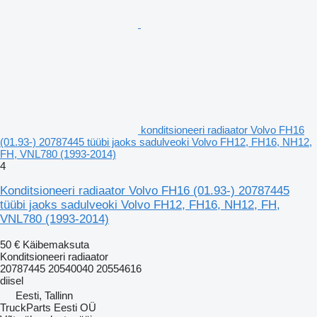
konditsioneeri radiaator Volvo FH16
(01.93-) 20787445 tüübi jaoks sadulveoki Volvo FH12, FH16, NH12,
FH, VNL780 (1993-2014)
4
Konditsioneeri radiaator Volvo FH16 (01.93-) 20787445
tüübi jaoks sadulveoki Volvo FH12, FH16, NH12, FH,
VNL780 (1993-2014)
50 €
Käibemaksuta
Konditsioneeri radiaator
20787445 20540040 20554616
diisel
Eesti, Tallinn
TruckParts Eesti OÜ