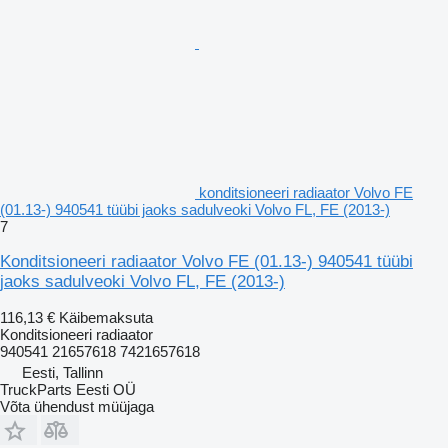
konditsioneeri radiaator Volvo FE
(01.13-) 940541 tüübi jaoks sadulveoki Volvo FL, FE (2013-)
7
Konditsioneeri radiaator Volvo FE (01.13-) 940541 tüübi
jaoks sadulveoki Volvo FL, FE (2013-)
116,13 €
Käibemaksuta
Konditsioneeri radiaator
940541 21657618 7421657618
Eesti, Tallinn
TruckParts Eesti OÜ
Võta ühendust müüjaga