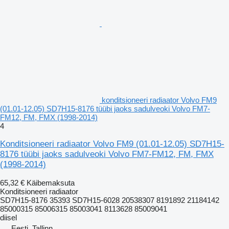
konditsioneeri radiaator Volvo FM9
(01.01-12.05) SD7H15-8176 tüübi jaoks sadulveoki Volvo FM7-
FM12, FM, FMX (1998-2014)
4
Konditsioneeri radiaator Volvo FM9 (01.01-12.05) SD7H15-
8176 tüübi jaoks sadulveoki Volvo FM7-FM12, FM, FMX
(1998-2014)
65,32 €
Käibemaksuta
Konditsioneeri radiaator
SD7H15-8176 35393 SD7H15-6028 20538307 8191892 21184142
85000315 85006315 85003041 8113628 85009041
diisel
Eesti, Tallinn