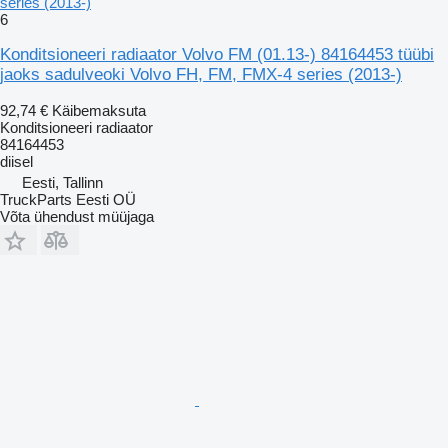
series (2013-)
6
Konditsioneeri radiaator Volvo FM (01.13-) 84164453 tüübi
jaoks sadulveoki Volvo FH, FM, FMX-4 series (2013-)
92,74 €
Käibemaksuta
Konditsioneeri radiaator
84164453
diisel
Eesti, Tallinn
TruckParts Eesti OÜ
Võta ühendust müüjaga