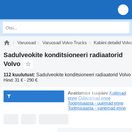
Varuosad
Varuosad Volvo Trucks
Kabiini detailid Vol
Sadulveokite konditsioneeri radiaatorid
Volvo
112 kuulutust:
Sadulveokite konditsioneeri radiaatorid Volvo
Hind:
31 € - 290 €
Avaldamise kuupäev
Kallimad
enne
Odavamad enne
Tootmisaasta - uuemad enne
Tootmisaasta - vanemad enne