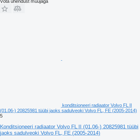
Võta ühendust müüjaga
konditsioneeri radiaator Volvo FL II
(01.06-) 20825981 tüübi jaoks sadulveoki Volvo FL, FE (2005-2014)
5
Konditsioneeri radiaator Volvo FL II (01.06-) 20825981 tüübi
jaoks sadulveoki Volvo FL, FE (2005-2014)