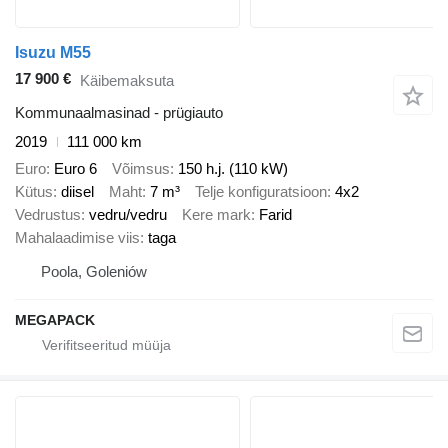
Isuzu M55
17 900 €
Käibemaksuta
Kommunaalmasinad - prügiauto
2019
111 000 km
Euro
Euro 6
Võimsus
150 h.j. (110 kW)
Kütus
diisel
Maht
7 m³
Telje konfiguratsioon
4x2
Vedrustus
vedru/vedru
Kere mark
Farid
Mahalaadimise viis
taga
Poola, Goleniów
MEGAPACK