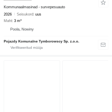
Kommunaalmasinad - survepesuauto
2026
Seisukord
uus
Maht
3 m³
Poola, Nowiny
Pojazdy Komunalne Tymborowscy Sp. z.o.o.