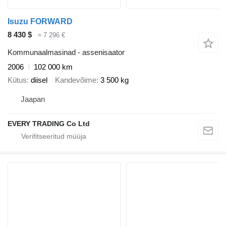
Isuzu FORWARD
8 430 $
≈ 7 296 €
Kommunaalmasinad - assenisaator
2006
102 000 km
Kütus
diisel
Kandevõime
3 500 kg
Jaapan
EVERY TRADING Co Ltd