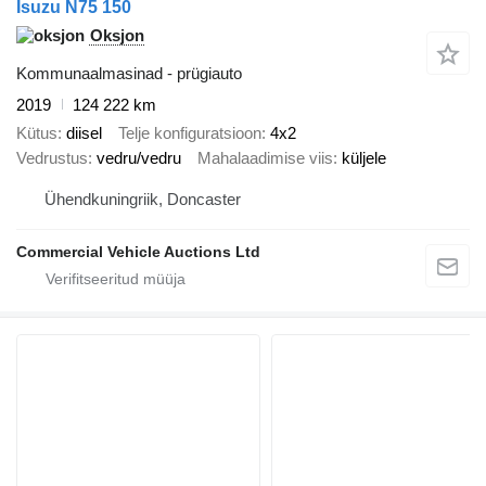
Isuzu N75 150
Oksjon
Kommunaalmasinad - prügiauto
2019
124 222 km
Kütus
diisel
Telje konfiguratsioon
4x2
Vedrustus
vedru/vedru
Mahalaadimise viis
küljele
Ühendkuningriik, Doncaster
Commercial Vehicle Auctions Ltd