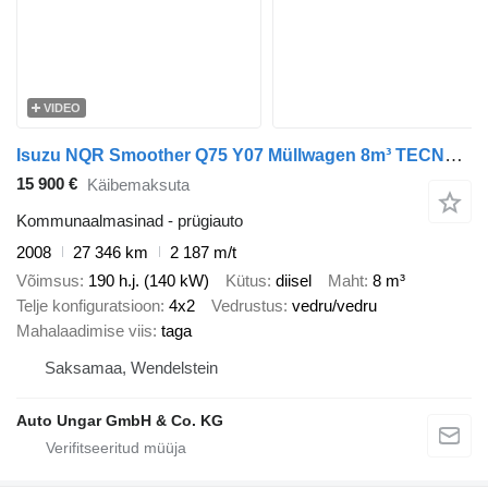
VIDEO
Isuzu NQR Smoother Q75 Y07 Müllwagen 8m³ TECNO 7.500kg Kipper Presse L
15 900 €
Käibemaksuta
Kommunaalmasinad - prügiauto
2008
27 346 km
2 187 m/t
Võimsus
190 h.j. (140 kW)
Kütus
diisel
Maht
8 m³
Telje konfiguratsioon
4x2
Vedrustus
vedru/vedru
Mahalaadimise viis
taga
Saksamaa, Wendelstein
Auto Ungar GmbH & Co. KG