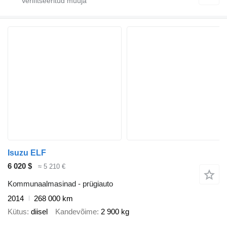
Isuzu ELF
6 020 $
≈ 5 210 €
Kommunaalmasinad - prügiauto
2014
268 000 km
Kütus
diisel
Kandevõime
2 900 kg