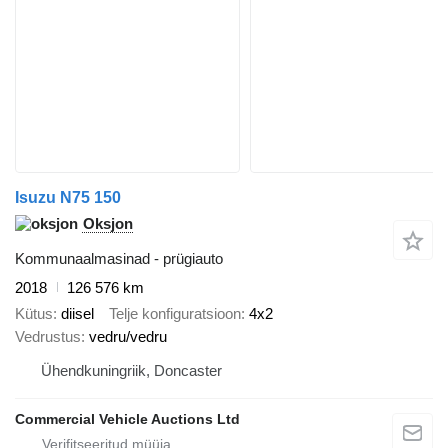
Isuzu N75 150
Oksjon
Kommunaalmasinad - prügiauto
2018
126 576 km
Kütus
diisel
Telje konfiguratsioon
4x2
Vedrustus
vedru/vedru
Ühendkuningriik, Doncaster
Commercial Vehicle Auctions Ltd