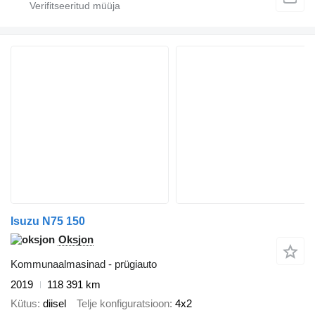
Isuzu N75 150
Oksjon
Kommunaalmasinad - prügiauto
2019
118 391 km
Kütus
diisel
Telje konfiguratsioon
4x2