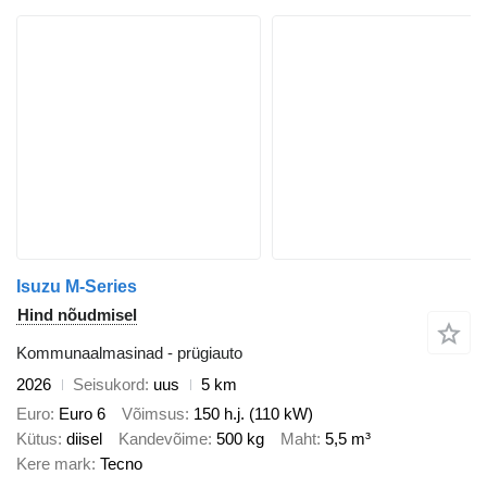
Isuzu M-Series
Hind nõudmisel
Kommunaalmasinad - prügiauto
2026
Seisukord
uus
5 km
Euro
Euro 6
Võimsus
150 h.j. (110 kW)
Kütus
diisel
Kandevõime
500 kg
Maht
5,5 m³
Kere mark
Tecno