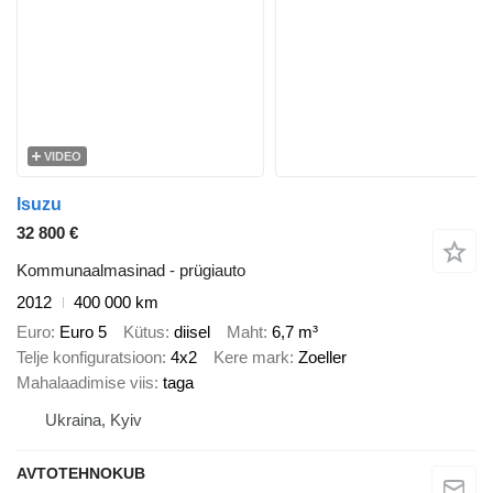
VIDEO
Isuzu
32 800 €
Kommunaalmasinad - prügiauto
2012
400 000 km
Euro
Euro 5
Kütus
diisel
Maht
6,7 m³
Telje konfiguratsioon
4x2
Kere mark
Zoeller
Mahalaadimise viis
taga
Ukraina, Kyiv
AVTOTEHNOKUB