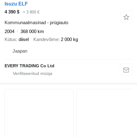
Isuzu ELF
4 390 $
≈ 3 800 €
Kommunaalmasinad - prügiauto
2004
368 000 km
Kütus
diisel
Kandevõime
2 000 kg
Jaapan
EVERY TRADING Co Ltd