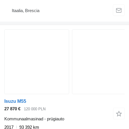
Itaalia, Brescia
Isuzu M55
27 870 €
120 000 PLN
Kommunaalmasinad - prügiauto
2017
93 392 km