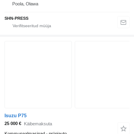
Poola, Oława
SHN-PRESS
Isuzu P75
25 000 €
Käibemaksuta
Kommunaalmasinad - prügiauto