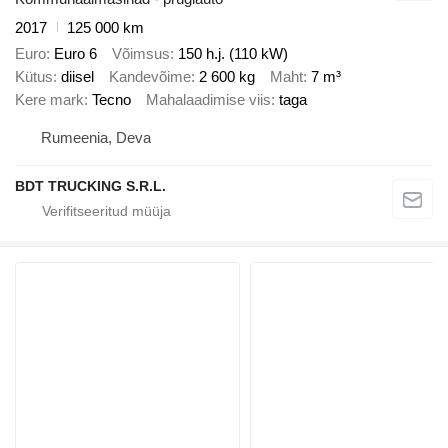
2017
125 000 km
Euro
Euro 6
Võimsus
150 h.j. (110 kW)
Kütus
diisel
Kandevõime
2 600 kg
Maht
7 m³
Kere mark
Tecno
Mahalaadimise viis
taga
Rumeenia, Deva
BDT TRUCKING S.R.L.