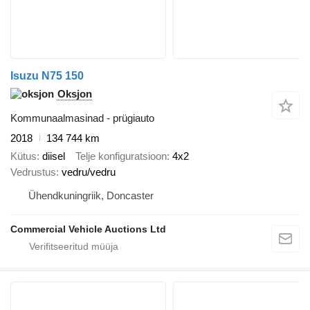
Isuzu N75 150
Oksjon
Kommunaalmasinad - prügiauto
2018
134 744 km
Kütus
diisel
Telje konfiguratsioon
4x2
Vedrustus
vedru/vedru
Ühendkuningriik, Doncaster
Commercial Vehicle Auctions Ltd