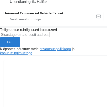
Ühendkuningriik, Halifax
Universal Commercial Vehicle Export
Tellige antud rubriigi uued kuulutused
Telli
Klõpsates nõustute meie
privaatsuspoliitikaga
ja
kasutustingimustega
.