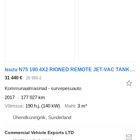
Isuzu N75 190 4X2 RIONED REMOTE JET-VAC TANKER (2017)
31 440 €
26 950 £
Kommunaalmasinad - survepesuauto
2017
177 027 km
Võimsus
190 h.j. (140 kW)
Maht
3 m³
Ühendkuningriik, Sunderland
Commercial Vehicle Exports LTD