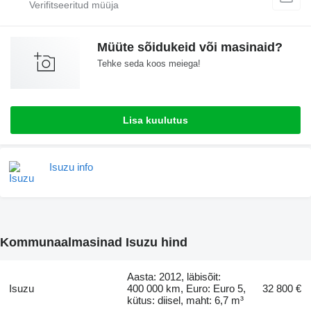
Müüte sõidukeid või masinaid?
Tehke seda koos meiega!
Lisa kuulutus
Isuzu info
Kommunaalmasinad Isuzu hind
Aasta: 2012, läbisõit:
Isuzu
400 000 km, Euro: Euro 5,
32 800 €
kütus: diisel, maht: 6,7 m³