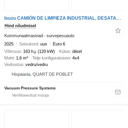
Isuzu CAMIÓN DE LIMPIEZA INDUSTRIAL, DESATASCOS DE TUBERIA
Hind nõudmisel
Kommunaalmasinad - survepesuauto
2025
Seisukord
uus
Euro 6
Võimsus
163 h.j. (120 kW)
Kütus
diisel
Maht
1,6 m³
Telje konfiguratsioon
4x4
Vedrustus
vedru/vedru
Hispaania, QUART DE POBLET
Vacuum Pressure Systems