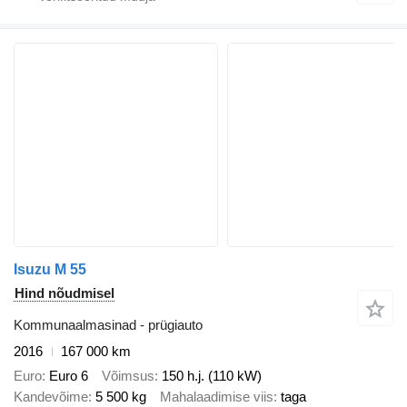
Isuzu M 55
Hind nõudmisel
Kommunaalmasinad - prügiauto
2016
167 000 km
Euro
Euro 6
Võimsus
150 h.j. (110 kW)
Kandevõime
5 500 kg
Mahalaadimise viis
taga