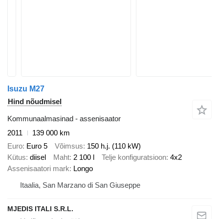
Isuzu M27
Hind nõudmisel
Kommunaalmasinad - assenisaator
2011
139 000 km
Euro
Euro 5
Võimsus
150 h.j. (110 kW)
Kütus
diisel
Maht
2 100 l
Telje konfiguratsioon
4x2
Assenisaatori mark
Longo
Itaalia, San Marzano di San Giuseppe
MJEDIS ITALI S.R.L.