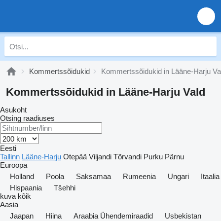
Kommertssõidukid
Kommertssõidukid in Lääne-Harju Va
Kommertssõidukid in Lääne-Harju Vald
Asukoht
Otsing raadiuses
Eesti
Tallinn
Lääne-Harju
Otepää
Viljandi
Tõrvandi
Purku
Pärnu
Euroopa
Holland
Poola
Saksamaa
Rumeenia
Ungari
Itaalia
Hispaania
Tšehhi
kuva kõik
Aasia
Jaapan
Hiina
Araabia Ühendemiraadid
Usbekistan