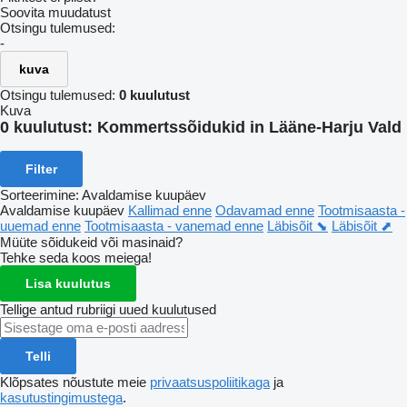
Soovita muudatust
Otsingu tulemused:
-
kuva
Otsingu tulemused:
0 kuulutust
Kuva
0 kuulutust:
Kommertssõidukid in Lääne-Harju Vald
Filter
Sorteerimine
:
Avaldamise kuupäev
Avaldamise kuupäev
Kallimad enne
Odavamad enne
Tootmisaasta -
uuemad enne
Tootmisaasta - vanemad enne
Läbisõit ⬊
Läbisõit ⬈
Müüte sõidukeid või masinaid?
Tehke seda koos meiega!
Lisa kuulutus
Tellige antud rubriigi uued kuulutused
Telli
Klõpsates nõustute meie
privaatsuspoliitikaga
ja
kasutustingimustega
.