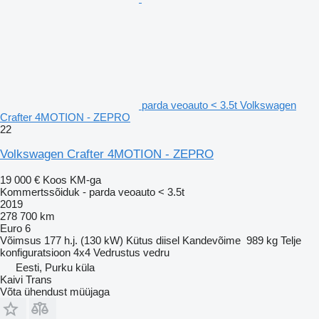
parda veoauto < 3.5t Volkswagen
Crafter 4MOTION - ZEPRO
22
Volkswagen Crafter 4MOTION - ZEPRO
19 000 €
Koos KM-ga
Kommertssõiduk - parda veoauto < 3.5t
2019
278 700 km
Euro 6
Võimsus
177 h.j. (130 kW)
Kütus
diisel
Kandevõime
989 kg
Telje
konfiguratsioon
4x4
Vedrustus
vedru
Eesti, Purku küla
Kaivi Trans
Võta ühendust müüjaga