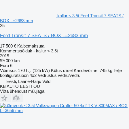
kallur < 3.5t Ford Transit 7 SEATS /
BOX L=2683 mm
25
Ford Transit 7 SEATS / BOX L=2683 mm
17 500 €
Käibemaksuta
Kommertssõiduk - kallur < 3.5t
2019
99 000 km
Euro 6
Võimsus
170 h.j. (125 kW)
Kütus
diisel
Kandevõime
745 kg
Telje
konfiguratsioon
4x2
Vedrustus
vedru/vedru
Eesti, Lääne-Harju Vald
KB AUTO EESTI OÜ
Võta ühendust müüjaga