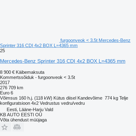
furgoonveok < 3.5t Mercedes-Benz
Sprinter 316 CDI 4x2 BOX L=4365 mm
25
Mercedes-Benz Sprinter 316 CDI 4x2 BOX L=4365 mm
8 900 €
Käibemaksuta
Kommertssõiduk - furgoonveok < 3.5t
2017
276 709 km
Euro 6
Võimsus
160 h.j. (118 kW)
Kütus
diisel
Kandevõime
774 kg
Telje
konfiguratsioon
4x2
Vedrustus
vedru/vedru
Eesti, Lääne-Harju Vald
KB AUTO EESTI OÜ
Võta ühendust müüjaga