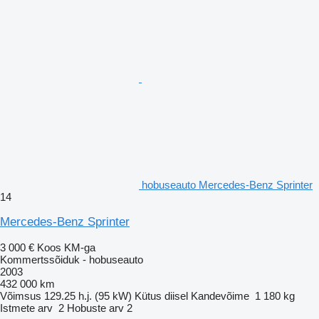
hobuseauto Mercedes-Benz Sprinter
14
Mercedes-Benz Sprinter
3 000 €
Koos KM-ga
Kommertssõiduk - hobuseauto
2003
432 000 km
Võimsus
129.25 h.j. (95 kW)
Kütus
diisel
Kandevõime
1 180 kg
Istmete arv
2
Hobuste arv
2