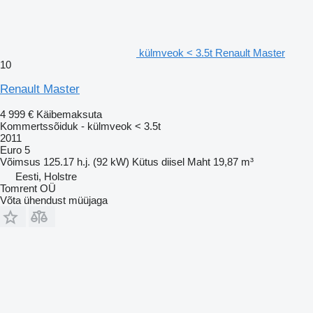
külmveok < 3.5t Renault Master
10
Renault Master
4 999 €
Käibemaksuta
Kommertssõiduk - külmveok < 3.5t
2011
Euro 5
Võimsus
125.17 h.j. (92 kW)
Kütus
diisel
Maht
19,87 m³
Eesti, Holstre
Tomrent OÜ
Võta ühendust müüjaga