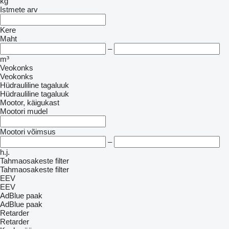
kg
Istmete arv
Kere
Maht
–
m³
Veokonks
Veokonks
Hüdrauliline tagaluuk
Hüdrauliline tagaluuk
Mootor, käigukast
Mootori mudel
Mootori võimsus
–
h.j.
Tahmaosakeste filter
Tahmaosakeste filter
EEV
EEV
AdBlue paak
AdBlue paak
Retarder
Retarder