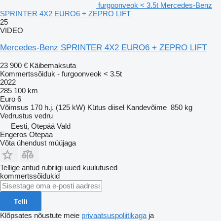
furgoonveok < 3.5t Mercedes-Benz
SPRINTER 4X2 EURO6 + ZEPRO LIFT
25
VIDEO
Mercedes-Benz SPRINTER 4X2 EURO6 + ZEPRO LIFT
23 900 €
Käibemaksuta
Kommertssõiduk - furgoonveok < 3.5t
2022
285 100 km
Euro 6
Võimsus
170 h.j. (125 kW)
Kütus
diisel
Kandevõime
850 kg
Vedrustus
vedru
Eesti, Otepää Vald
Engeros Otepaa
Võta ühendust müüjaga
Tellige antud rubriigi uued kuulutused
kommertssõidukid
Telli
Klõpsates nõustute meie
privaatsuspoliitikaga
ja