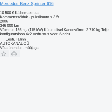
Mercedes-Benz Sprinter 616
10 500 €
Käibemaksuta
Kommertssõiduk - puksiirauto < 3.5t
2006
346 000 km
Võimsus
156 h.j. (115 kW)
Kütus
diisel
Kandevõime
2 710 kg
Telje
konfiguratsioon
4x2
Vedrustus
vedru/vedru
Eesti, Tallinn
AUTOKANAL OÜ
Võta ühendust müüjaga