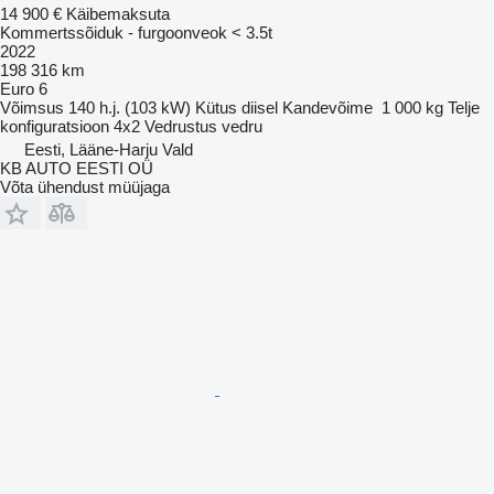
14 900 €
Käibemaksuta
Kommertssõiduk - furgoonveok < 3.5t
2022
198 316 km
Euro 6
Võimsus
140 h.j. (103 kW)
Kütus
diisel
Kandevõime
1 000 kg
Telje
konfiguratsioon
4x2
Vedrustus
vedru
Eesti, Lääne-Harju Vald
KB AUTO EESTI OÜ
Võta ühendust müüjaga