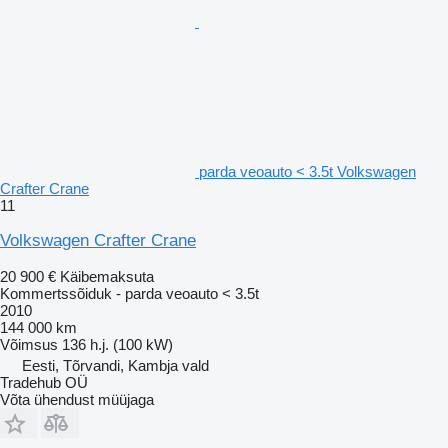
parda veoauto < 3.5t Volkswagen
Crafter Crane
11
Volkswagen Crafter Crane
20 900 €
Käibemaksuta
Kommertssõiduk - parda veoauto < 3.5t
2010
144 000 km
Võimsus
136 h.j. (100 kW)
Eesti, Tõrvandi, Kambja vald
Tradehub OÜ
Võta ühendust müüjaga