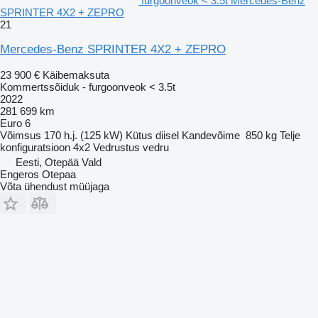
furgoonveok < 3.5t Mercedes-Benz
SPRINTER 4X2 + ZEPRO
21
Mercedes-Benz SPRINTER 4X2 + ZEPRO
23 900 €
Käibemaksuta
Kommertssõiduk - furgoonveok < 3.5t
2022
281 699 km
Euro 6
Võimsus
170 h.j. (125 kW)
Kütus
diisel
Kandevõime
850 kg
Telje
konfiguratsioon
4x2
Vedrustus
vedru
Eesti, Otepää Vald
Engeros Otepaa
Võta ühendust müüjaga