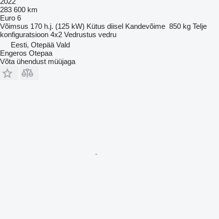
2022
283 600 km
Euro 6
Võimsus
170 h.j. (125 kW)
Kütus
diisel
Kandevõime
850 kg
Telje
konfiguratsioon
4x2
Vedrustus
vedru
Eesti, Otepää Vald
Engeros Otepaa
Võta ühendust müüjaga