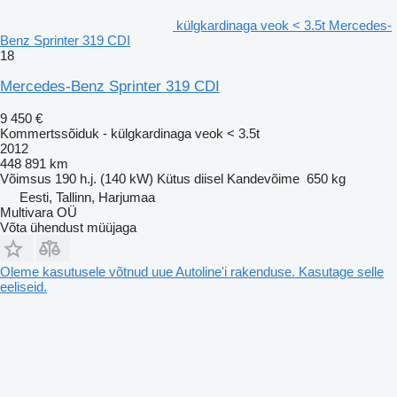
külgkardinaga veok < 3.5t Mercedes-
Benz Sprinter 319 CDI
18
Mercedes-Benz Sprinter 319 CDI
9 450 €
Kommertssõiduk - külgkardinaga veok < 3.5t
2012
448 891 km
Võimsus
190 h.j. (140 kW)
Kütus
diisel
Kandevõime
650 kg
Eesti, Tallinn, Harjumaa
Multivara OÜ
Võta ühendust müüjaga
Oleme kasutusele võtnud uue Autoline'i rakenduse. Kasutage selle
eeliseid.