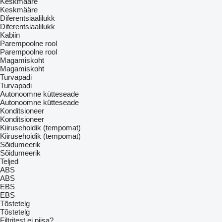
Keskmääre
Keskmääre
Diferentsiaalilukk
Diferentsiaalilukk
Kabiin
Parempoolne rool
Parempoolne rool
Magamiskoht
Magamiskoht
Turvapadi
Turvapadi
Autonoomne kütteseade
Autonoomne kütteseade
Konditsioneer
Konditsioneer
Kiirusehoidik (tempomat)
Kiirusehoidik (tempomat)
Sõidumeerik
Sõidumeerik
Teljed
ABS
ABS
EBS
EBS
Tõstetelg
Tõstetelg
Filtritest ei piisa?