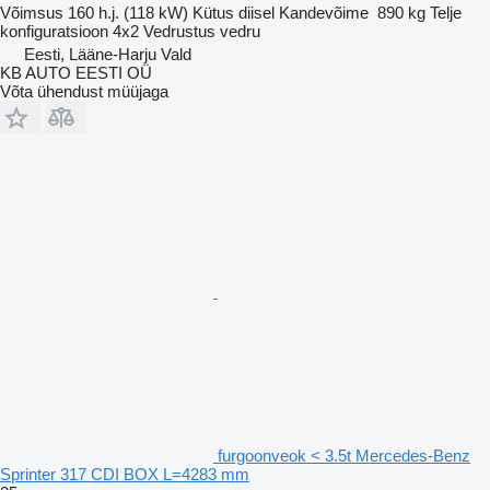
Võimsus
160 h.j. (118 kW)
Kütus
diisel
Kandevõime
890 kg
Telje
konfiguratsioon
4x2
Vedrustus
vedru
Eesti, Lääne-Harju Vald
KB AUTO EESTI OÜ
Võta ühendust müüjaga
furgoonveok < 3.5t Mercedes-Benz
Sprinter 317 CDI BOX L=4283 mm