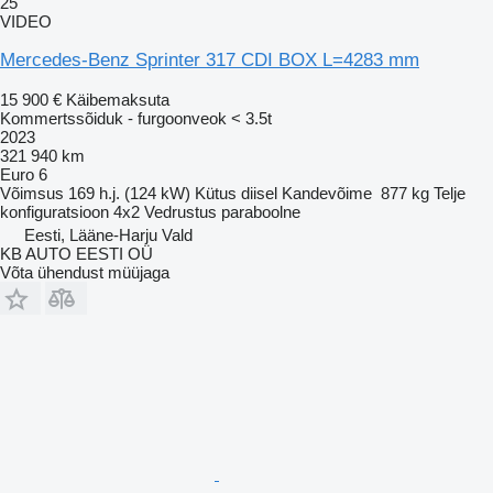
25
VIDEO
Mercedes-Benz Sprinter 317 CDI BOX L=4283 mm
15 900 €
Käibemaksuta
Kommertssõiduk - furgoonveok < 3.5t
2023
321 940 km
Euro 6
Võimsus
169 h.j. (124 kW)
Kütus
diisel
Kandevõime
877 kg
Telje
konfiguratsioon
4x2
Vedrustus
paraboolne
Eesti, Lääne-Harju Vald
KB AUTO EESTI OÜ
Võta ühendust müüjaga