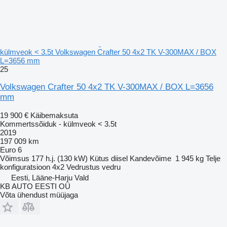
külmveok < 3.5t Volkswagen Crafter 50 4x2 TK V-300MAX / BOX
L=3656 mm
25
Volkswagen Crafter 50 4x2 TK V-300MAX / BOX L=3656
mm
19 900 €
Käibemaksuta
Kommertssõiduk - külmveok < 3.5t
2019
197 009 km
Euro 6
Võimsus
177 h.j. (130 kW)
Kütus
diisel
Kandevõime
1 945 kg
Telje
konfiguratsioon
4x2
Vedrustus
vedru
Eesti, Lääne-Harju Vald
KB AUTO EESTI OÜ
Võta ühendust müüjaga