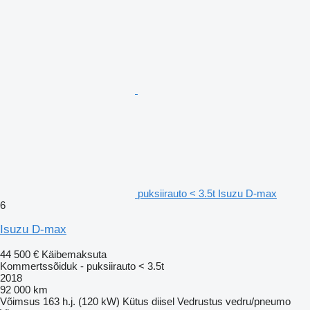
puksiirauto < 3.5t Isuzu D-max
6
Isuzu D-max
44 500 €
Käibemaksuta
Kommertssõiduk - puksiirauto < 3.5t
2018
92 000 km
Võimsus
163 h.j. (120 kW)
Kütus
diisel
Vedrustus
vedru/pneumo