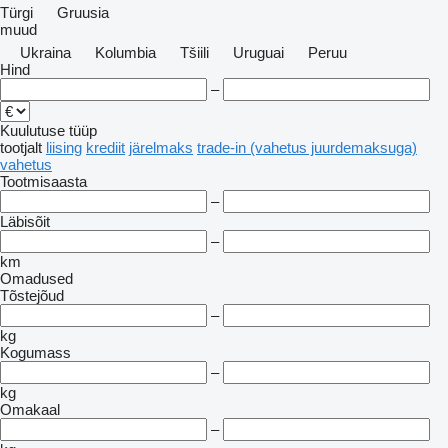
Türgi
Gruusia
muud
Ukraina
Kolumbia
Tšiili
Uruguai
Peruu
Hind
–
Kuulutuse tüüp
tootjalt
liising
krediit
järelmaks
trade-in (vahetus juurdemaksuga)
vahetus
Tootmisaasta
–
Läbisõit
–
km
Omadused
Tõstejõud
–
kg
Kogumass
–
kg
Omakaal
–