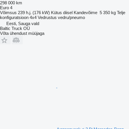
298 000 km
Euro 4
Võimsus
239 h.j. (176 kW)
Kütus
diisel
Kandevõime
5 350 kg
Telje
konfiguratsioon
4x4
Vedrustus
vedru/pneumo
Eesti, Sauga vald
Baltic Truck OÜ
Võta ühendust müüjaga