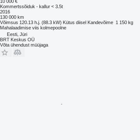
10 000 €
Kommertssõiduk - kallur < 3.5t
2016
130 000 km
Võimsus
120.13 h.j. (88.3 kW)
Kütus
diisel
Kandevõime
1 150 kg
Mahalaadimise viis
kolmepoolne
Eesti, Jüri
BRT Keskus OÜ
Võta ühendust müüjaga