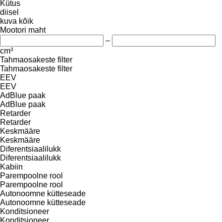
Kütus
diisel
kuva kõik
Mootori maht
–
cm³
Tahmaosakeste filter
Tahmaosakeste filter
EEV
EEV
AdBlue paak
AdBlue paak
Retarder
Retarder
Keskmääre
Keskmääre
Diferentsiaalilukk
Diferentsiaalilukk
Kabiin
Parempoolne rool
Parempoolne rool
Autonoomne kütteseade
Autonoomne kütteseade
Konditsioneer
Konditsioneer