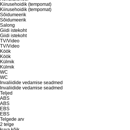
Kiirusehoidik (tempomat)
Kiirusehoidik (tempomat)
Sõidumeerik
Sõidumeerik
Salong
Giidi istekoht
Giidi istekoht
TV/Video
TV/Video
Köök
Köök
Külmik
Külmik
WC
WC
Invaliidide vedamise seadmed
Invaliidide vedamise seadmed
Teljed
ABS
ABS
EBS
EBS
Telgede arv
2 telge
kuva kõik