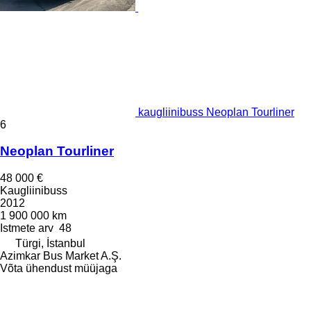
kaugliinibuss Neoplan Tourliner
6
Neoplan Tourliner
48 000 €
Kaugliinibuss
2012
1 900 000 km
Istmete arv
48
Türgi, İstanbul
Azimkar Bus Market A.Ş.
Võta ühendust müüjaga