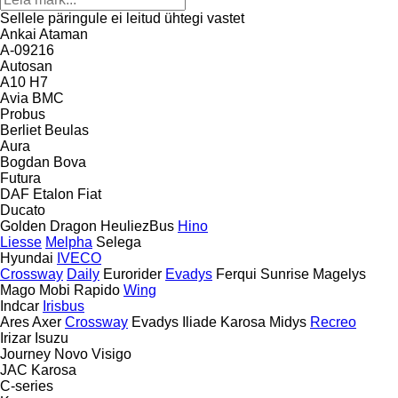
Sellele päringule ei leitud ühtegi vastet
Ankai
Ataman
A-09216
Autosan
A10
H7
Avia
BMC
Probus
Berliet
Beulas
Aura
Bogdan
Bova
Futura
DAF
Etalon
Fiat
Ducato
Golden Dragon
HeuliezBus
Hino
Liesse
Melpha
Selega
Hyundai
IVECO
Crossway
Daily
Eurorider
Evadys
Ferqui Sunrise
Magelys
Mago
Mobi
Rapido
Wing
Indcar
Irisbus
Ares
Axer
Crossway
Evadys
Iliade
Karosa
Midys
Recreo
Irizar
Isuzu
Journey
Novo
Visigo
JAC
Karosa
C-series