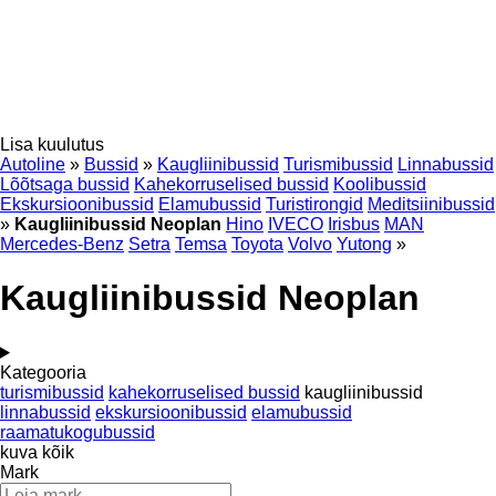
Lisa kuulutus
Autoline
»
Bussid
»
Kaugliinibussid
Turismibussid
Linnabussid
Lõõtsaga bussid
Kahekorruselised bussid
Koolibussid
Ekskursioonibussid
Elamubussid
Turistirongid
Meditsiinibussid
»
Kaugliinibussid Neoplan
Hino
IVECO
Irisbus
MAN
Mercedes-Benz
Setra
Temsa
Toyota
Volvo
Yutong
»
Kaugliinibussid Neoplan
Kategooria
turismibussid
kahekorruselised bussid
kaugliinibussid
linnabussid
ekskursioonibussid
elamubussid
raamatukogubussid
kuva kõik
Mark