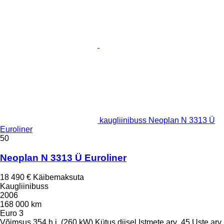
kaugliinibuss Neoplan N 3313 Ü
Euroliner
50
Neoplan N 3313 Ü Euroliner
18 490 €
Käibemaksuta
Kaugliinibuss
2006
168 000 km
Euro 3
Võimsus
354 h.j. (260 kW)
Kütus
diisel
Istmete arv
45
Uste arv