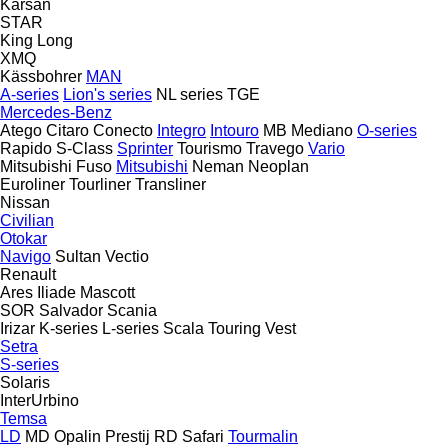
Karsan
STAR
King Long
XMQ
Kässbohrer
MAN
A-series
Lion's series
NL series
TGE
Mercedes-Benz
Atego
Citaro
Conecto
Integro
Intouro
MB
Mediano
O-series
Rapido
S-Class
Sprinter
Tourismo
Travego
Vario
Mitsubishi Fuso
Mitsubishi
Neman
Neoplan
Euroliner
Tourliner
Transliner
Nissan
Civilian
Otokar
Navigo
Sultan
Vectio
Renault
Ares
Iliade
Mascott
SOR
Salvador
Scania
Irizar
K-series
L-series
Scala
Touring
Vest
Setra
S-series
Solaris
InterUrbino
Temsa
LD
MD
Opalin
Prestij
RD
Safari
Tourmalin