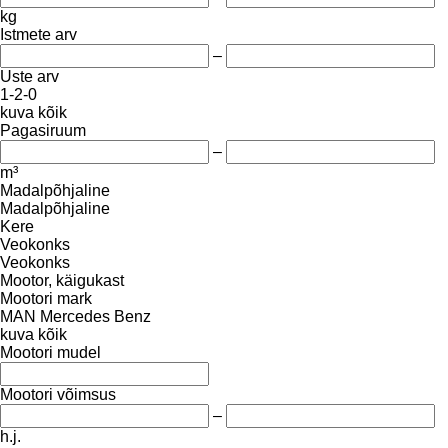
kg
Istmete arv
–
Uste arv
1-2-0
kuva kõik
Pagasiruum
–
m³
Madalpõhjaline
Madalpõhjaline
Kere
Veokonks
Veokonks
Mootor, käigukast
Mootori mark
MAN
Mercedes Benz
kuva kõik
Mootori mudel
Mootori võimsus
–
h.j.