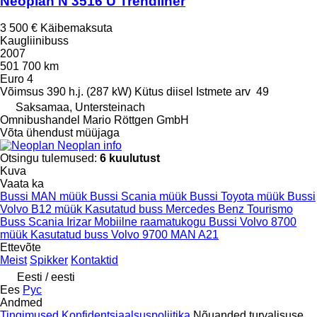
Neoplan N 3516 Ü Trendliner
3 500 €
Käibemaksuta
Kaugliinibuss
2007
501 700 km
Euro 4
Võimsus
390 h.j. (287 kW)
Kütus
diisel
Istmete arv
49
Saksamaa, Untersteinach
Omnibushandel Mario Röttgen GmbH
Võta ühendust müüjaga
Neoplan info
Otsingu tulemused:
6 kuulutust
Kuva
Vaata ka
Bussi MAN müük
Bussi Scania müük
Bussi Toyota müük
Bussi
Volvo B12 müük
Kasutatud buss Mercedes Benz Tourismo
Buss Scania Irizar
Mobiilne raamatukogu
Bussi Volvo 8700
müük
Kasutatud buss Volvo 9700
MAN A21
Ettevõte
Meist
Spikker
Kontaktid
Eesti / eesti
Ees
Рус
Andmed
Tingimused
Konfidentsiaalsuspoliitika
Nõuanded turvalisuse