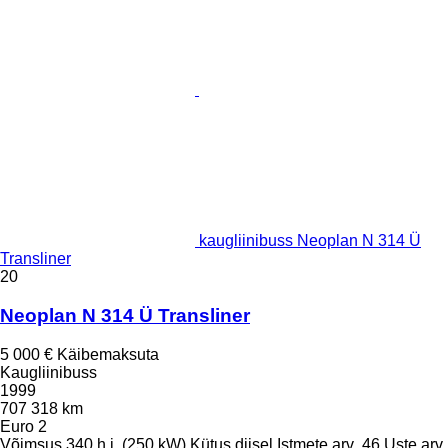
kaugliinibuss Neoplan N 314 Ü
Transliner
20
Neoplan N 314 Ü Transliner
5 000 €
Käibemaksuta
Kaugliinibuss
1999
707 318 km
Euro 2
Võimsus
340 h.j. (250 kW)
Kütus
diisel
Istmete arv
46
Uste arv