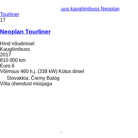
uus kaugliinibuss Neoplan
Tourliner
17
Neoplan Tourliner
Hind nõudmisel
Kaugliinibuss
2017
810 000 km
Euro 6
Võimsus
460 h.j. (338 kW)
Kütus
diisel
Slovakkia, Čierny Balog
Võta ühendust müüjaga