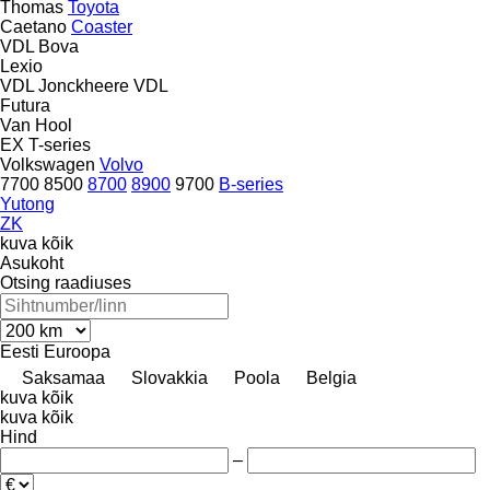
Thomas
Toyota
Caetano
Coaster
VDL Bova
Lexio
VDL Jonckheere
VDL
Futura
Van Hool
EX
T-series
Volkswagen
Volvo
7700
8500
8700
8900
9700
B-series
Yutong
ZK
kuva kõik
Asukoht
Otsing raadiuses
Eesti
Euroopa
Saksamaa
Slovakkia
Poola
Belgia
kuva kõik
kuva kõik
Hind
–