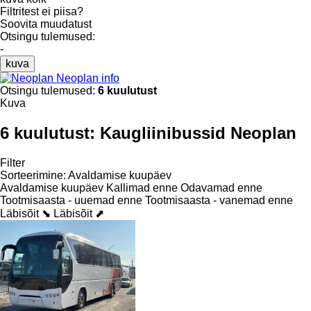
Filtritest ei piisa?
Soovita muudatust
Otsingu tulemused:
-
kuva
Neoplan info
Otsingu tulemused:
6 kuulutust
Kuva
6 kuulutust:
Kaugliinibussid Neoplan
Filter
Sorteerimine
:
Avaldamise kuupäev
Avaldamise kuupäev
Kallimad enne
Odavamad enne
Tootmisaasta - uuemad enne
Tootmisaasta - vanemad enne
Läbisõit ⬊
Läbisõit ⬈