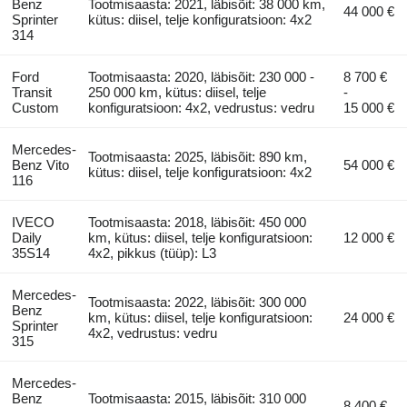
Benz
Tootmisaasta: 2021, läbisõit: 38 000 km,
44 000 €
Sprinter
kütus: diisel, telje konfiguratsioon: 4x2
314
Ford
Tootmisaasta: 2020, läbisõit: 230 000 -
8 700 €
Transit
250 000 km, kütus: diisel, telje
-
Custom
konfiguratsioon: 4x2, vedrustus: vedru
15 000 €
Mercedes-
Tootmisaasta: 2025, läbisõit: 890 km,
Benz Vito
54 000 €
kütus: diisel, telje konfiguratsioon: 4x2
116
IVECO
Tootmisaasta: 2018, läbisõit: 450 000
Daily
km, kütus: diisel, telje konfiguratsioon:
12 000 €
35S14
4x2, pikkus (tüüp): L3
Mercedes-
Tootmisaasta: 2022, läbisõit: 300 000
Benz
km, kütus: diisel, telje konfiguratsioon:
24 000 €
Sprinter
4x2, vedrustus: vedru
315
Mercedes-
Benz
Tootmisaasta: 2015, läbisõit: 310 000
8 400 €