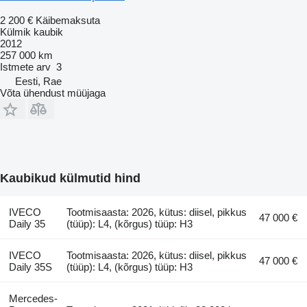
2 200 €
Käibemaksuta
Külmik kaubik
2012
257 000 km
Istmete arv
3
Eesti, Rae
Võta ühendust müüjaga
Kaubikud külmutid hind
IVECO
Tootmisaasta: 2026, kütus: diisel, pikkus
47 000 €
Daily 35
(tüüp): L4, (kõrgus) tüüp: H3
IVECO
Tootmisaasta: 2026, kütus: diisel, pikkus
47 000 €
Daily 35S
(tüüp): L4, (kõrgus) tüüp: H3
Mercedes-