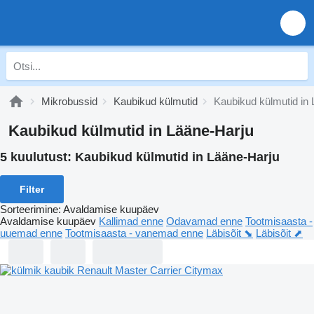
Mikrobussid
Kaubikud külmutid
Kaubikud külmutid in
Kaubikud külmutid in Lääne-Harju
5 kuulutust:
Kaubikud külmutid in Lääne-Harju
Filter
Sorteerimine
:
Avaldamise kuupäev
Avaldamise kuupäev
Kallimad enne
Odavamad enne
Tootmisaasta -
uuemad enne
Tootmisaasta - vanemad enne
Läbisõit ⬊
Läbisõit ⬈