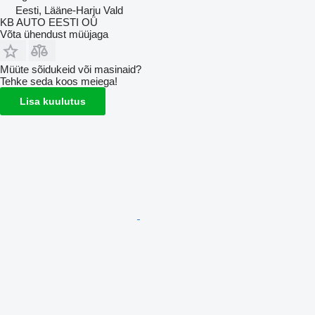
Eesti, Lääne-Harju Vald
KB AUTO EESTI OÜ
Võta ühendust müüjaga
Müüte sõidukeid või masinaid?
Tehke seda koos meiega!
Lisa kuulutus