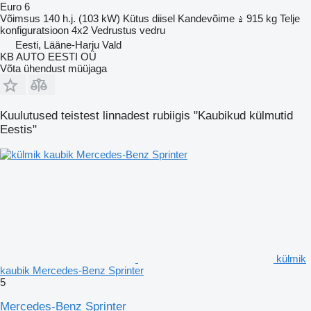
Euro 6
Võimsus
140 h.j. (103 kW)
Kütus
diisel
Kandevõime
915 kg
Telje
konfiguratsioon
4x2
Vedrustus
vedru
Eesti, Lääne-Harju Vald
KB AUTO EESTI OÜ
Võta ühendust müüjaga
Kuulutused teistest linnadest rubiigis "Kaubikud külmutid
Eestis"
külmik
kaubik Mercedes-Benz Sprinter
5
Mercedes-Benz Sprinter