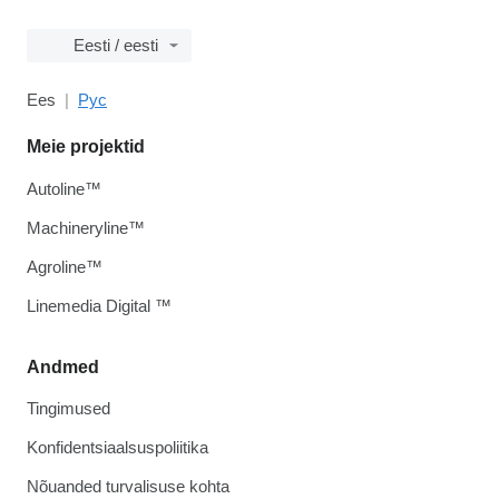
Eesti / eesti
Ees
Рус
Meie projektid
Autoline™
Machineryline™
Agroline™
Linemedia Digital ™
Andmed
Tingimused
Konfidentsiaalsuspoliitika
Nõuanded turvalisuse kohta