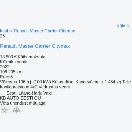
külmik
kaubik Renault Master Carrier Citymax
25
Renault Master Carrier Citymax
13 900 €
Käibemaksuta
Külmik kaubik
2022
109 205 km
Euro 6
Võimsus
136 h.j. (100 kW)
Kütus
diisel
Kandevõime
1 454 kg
Telje
konfiguratsioon
4x2
Vedrustus
vedru
Eesti, Lääne-Harju Vald
KB AUTO EESTI OÜ
Võta ühendust müüjaga