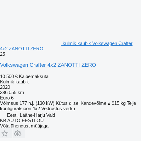
külmik kaubik Volkswagen Crafter
4x2 ZANOTTI ZERO
25
Volkswagen Crafter 4x2 ZANOTTI ZERO
10 500 €
Käibemaksuta
Külmik kaubik
2020
386 055 km
Euro 6
Võimsus
177 h.j. (130 kW)
Kütus
diisel
Kandevõime
915 kg
Telje
konfiguratsioon
4x2
Vedrustus
vedru
Eesti, Lääne-Harju Vald
KB AUTO EESTI OÜ
Võta ühendust müüjaga