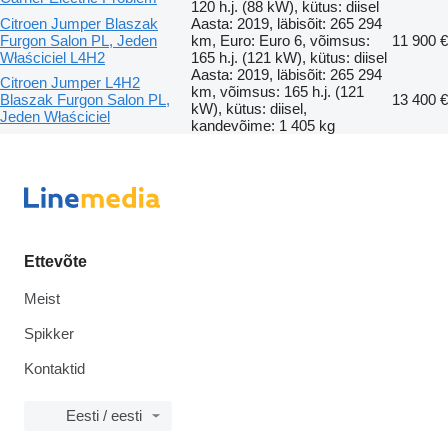
120 h.j. (88 kW), kütus: diisel
Citroen Jumper Blaszak
Aasta: 2019, läbisõit: 265 294
Furgon Salon PL, Jeden
km, Euro: Euro 6, võimsus:
11 900 €
Właściciel L4H2
165 h.j. (121 kW), kütus: diisel
Aasta: 2019, läbisõit: 265 294
Citroen Jumper L4H2
km, võimsus: 165 h.j. (121
Blaszak Furgon Salon PL,
13 400 €
kW), kütus: diisel,
Jeden Właściciel
kandevõime: 1 405 kg
Ettevõte
Meist
Spikker
Kontaktid
Eesti / eesti