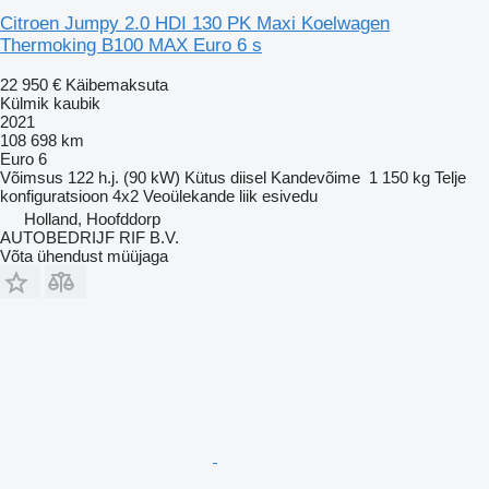
Citroen Jumpy 2.0 HDI 130 PK Maxi Koelwagen
Thermoking B100 MAX Euro 6 s
22 950 €
Käibemaksuta
Külmik kaubik
2021
108 698 km
Euro 6
Võimsus
122 h.j. (90 kW)
Kütus
diisel
Kandevõime
1 150 kg
Telje
konfiguratsioon
4x2
Veoülekande liik
esivedu
Holland, Hoofddorp
AUTOBEDRIJF RIF B.V.
Võta ühendust müüjaga