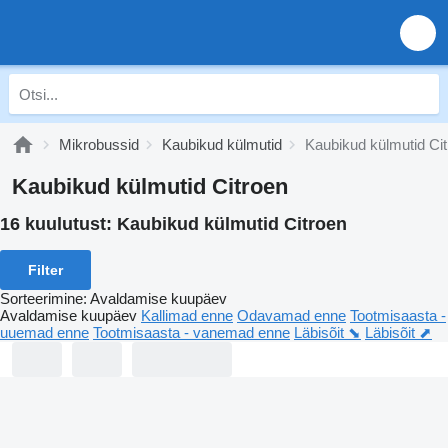
Mikrobussid
Kaubikud külmutid
Kaubikud külmutid Ci
Kaubikud külmutid Citroen
16 kuulutust:
Kaubikud külmutid Citroen
Filter
Sorteerimine
:
Avaldamise kuupäev
Avaldamise kuupäev
Kallimad enne
Odavamad enne
Tootmisaasta -
uuemad enne
Tootmisaasta - vanemad enne
Läbisõit ⬊
Läbisõit ⬈