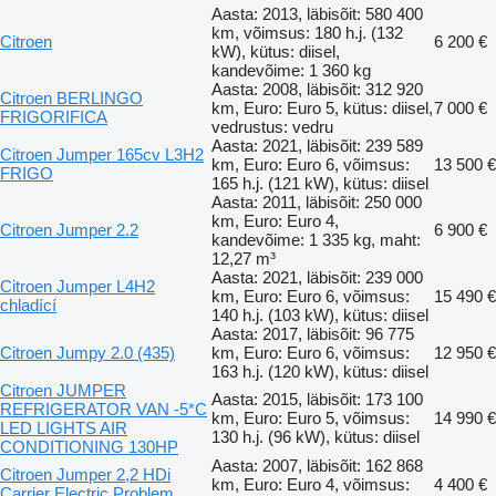
Aasta: 2013, läbisõit: 580 400
km, võimsus: 180 h.j. (132
Citroen
6 200 €
kW), kütus: diisel,
kandevõime: 1 360 kg
Aasta: 2008, läbisõit: 312 920
Citroen BERLINGO
km, Euro: Euro 5, kütus: diisel,
7 000 €
FRIGORIFICA
vedrustus: vedru
Aasta: 2021, läbisõit: 239 589
Citroen Jumper 165cv L3H2
km, Euro: Euro 6, võimsus:
13 500 €
FRIGO
165 h.j. (121 kW), kütus: diisel
Aasta: 2011, läbisõit: 250 000
km, Euro: Euro 4,
Citroen Jumper 2.2
6 900 €
kandevõime: 1 335 kg, maht:
12,27 m³
Aasta: 2021, läbisõit: 239 000
Citroen Jumper L4H2
km, Euro: Euro 6, võimsus:
15 490 €
chladící
140 h.j. (103 kW), kütus: diisel
Aasta: 2017, läbisõit: 96 775
Citroen Jumpy 2.0 (435)
km, Euro: Euro 6, võimsus:
12 950 €
163 h.j. (120 kW), kütus: diisel
Citroen JUMPER
Aasta: 2015, läbisõit: 173 100
REFRIGERATOR VAN -5*C
km, Euro: Euro 5, võimsus:
14 990 €
LED LIGHTS AIR
130 h.j. (96 kW), kütus: diisel
CONDITIONING 130HP
Aasta: 2007, läbisõit: 162 868
Citroen Jumper 2,2 HDi
km, Euro: Euro 4, võimsus:
4 400 €
Carrier Electric Problem