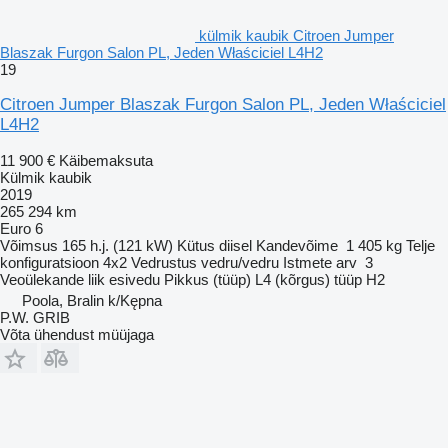
külmik kaubik Citroen Jumper
Blaszak Furgon Salon PL, Jeden Właściciel L4H2
19
Citroen Jumper Blaszak Furgon Salon PL, Jeden Właściciel
L4H2
11 900 €
Käibemaksuta
Külmik kaubik
2019
265 294 km
Euro 6
Võimsus
165 h.j. (121 kW)
Kütus
diisel
Kandevõime
1 405 kg
Telje
konfiguratsioon
4x2
Vedrustus
vedru/vedru
Istmete arv
3
Veoülekande liik
esivedu
Pikkus (tüüp)
L4
(kõrgus) tüüp
H2
Poola, Bralin k/Kępna
P.W. GRIB
Võta ühendust müüjaga