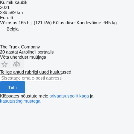
Külmik kaubik
2021
239 589 km
Euro 6
Võimsus
165 h.j. (121 kW)
Kütus
diisel
Kandevõime
645 kg
Belgia
The Truck Company
20
aastat Autoline'i portaalis
Võta ühendust müüjaga
Tellige antud rubriigi uued kuulutused
Telli
Klõpsates nõustute meie
privaatsuspoliitikaga
ja
kasutustingimustega
.