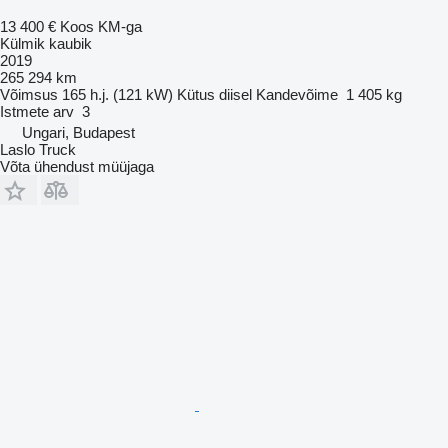
13 400 €
Koos KM-ga
Külmik kaubik
2019
265 294 km
Võimsus
165 h.j. (121 kW)
Kütus
diisel
Kandevõime
1 405 kg
Istmete arv
3
Ungari, Budapest
Laslo Truck
Võta ühendust müüjaga