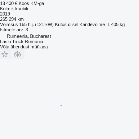
13 400 €
Koos KM-ga
Külmik kaubik
2019
265 294 km
Võimsus
165 h.j. (121 kW)
Kütus
diisel
Kandevõime
1 405 kg
Istmete arv
3
Rumeenia, Bucharest
Laslo Truck Romania
Võta ühendust müüjaga