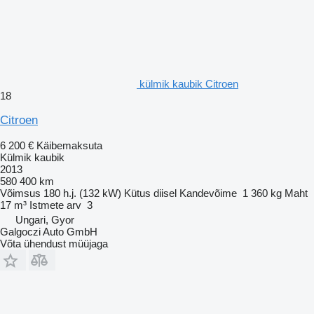
külmik kaubik Citroen
18
Citroen
6 200 €
Käibemaksuta
Külmik kaubik
2013
580 400 km
Võimsus
180 h.j. (132 kW)
Kütus
diisel
Kandevõime
1 360 kg
Maht
17 m³
Istmete arv
3
Ungari, Gyor
Galgoczi Auto GmbH
Võta ühendust müüjaga