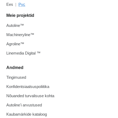
Ees
Рус
Meie projektid
Autoline™
Machineryline™
Agroline™
Linemedia Digital ™
Andmed
Tingimused
Konfidentsiaalsuspoliitika
Nõuanded turvalisuse kohta
Autoline'i arvustused
Kaubamärkide kataloog