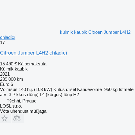
külmik kaubik Citroen Jumper L4H2
chladící
17
Citroen Jumper L4H2 chladící
15 490 €
Käibemaksuta
Külmik kaubik
2021
239 000 km
Euro 6
Võimsus
140 h.j. (103 kW)
Kütus
diisel
Kandevõime
950 kg
Istmete
arv
3
Pikkus (tüüp)
L4
(kõrgus) tüüp
H2
Tšehhi, Prague
LOSL s.r.o.
Võta ühendust müüjaga