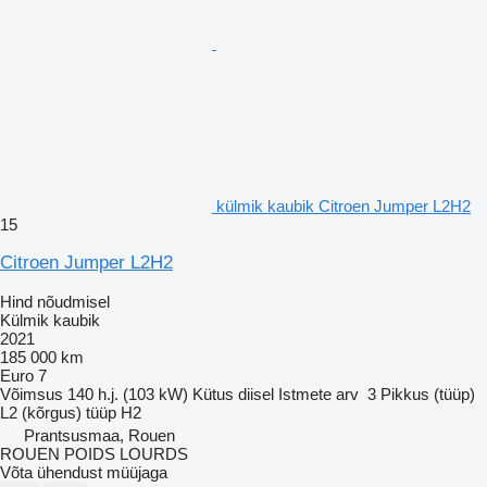
külmik kaubik Citroen Jumper L2H2
15
Citroen Jumper L2H2
Hind nõudmisel
Külmik kaubik
2021
185 000 km
Euro 7
Võimsus
140 h.j. (103 kW)
Kütus
diisel
Istmete arv
3
Pikkus (tüüp)
L2
(kõrgus) tüüp
H2
Prantsusmaa, Rouen
ROUEN POIDS LOURDS
Võta ühendust müüjaga