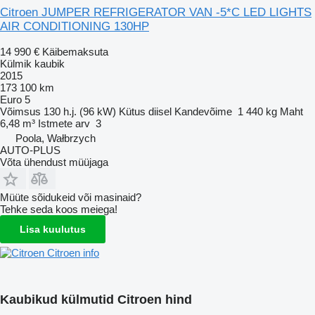
Citroen JUMPER REFRIGERATOR VAN -5*C LED LIGHTS
AIR CONDITIONING 130HP
14 990 €
Käibemaksuta
Külmik kaubik
2015
173 100 km
Euro 5
Võimsus
130 h.j. (96 kW)
Kütus
diisel
Kandevõime
1 440 kg
Maht
6,48 m³
Istmete arv
3
Poola, Wałbrzych
AUTO-PLUS
Võta ühendust müüjaga
Müüte sõidukeid või masinaid?
Tehke seda koos meiega!
Lisa kuulutus
Citroen info
Kaubikud külmutid Citroen hind