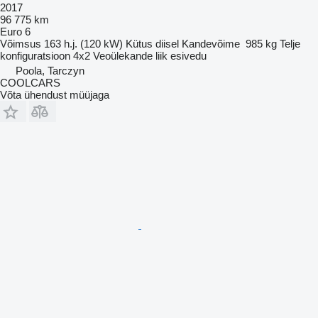
2017
96 775 km
Euro 6
Võimsus
163 h.j. (120 kW)
Kütus
diisel
Kandevõime
985 kg
Telje
konfiguratsioon
4x2
Veoülekande liik
esivedu
Poola, Tarczyn
COOLCARS
Võta ühendust müüjaga