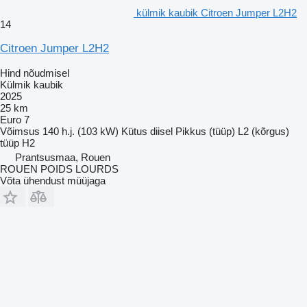
külmik kaubik Citroen Jumper L2H2
14
Citroen Jumper L2H2
Hind nõudmisel
Külmik kaubik
2025
25 km
Euro 7
Võimsus
140 h.j. (103 kW)
Kütus
diisel
Pikkus (tüüp)
L2
(kõrgus)
tüüp
H2
Prantsusmaa, Rouen
ROUEN POIDS LOURDS
Võta ühendust müüjaga