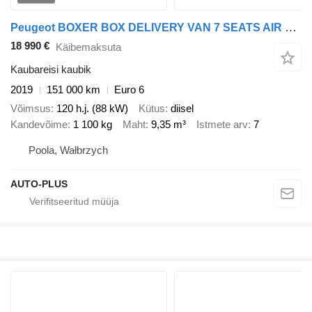
Peugeot BOXER BOX DELIVERY VAN 7 SEATS AIR CONDITIONING 120HP
18 990 €
Käibemaksuta
Kaubareisi kaubik
2019
151 000 km
Euro 6
Võimsus
120 h.j. (88 kW)
Kütus
diisel
Kandevõime
1 100 kg
Maht
9,35 m³
Istmete arv
7
Poola, Wałbrzych
AUTO-PLUS