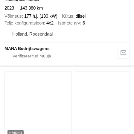
2023
143 380 km
Võimsus
177 h.j. (130 kW)
Kütus
diisel
Telje konfiguratsioon
4x2
Istmete arv
6
Holland, Roosendaal
MANA Bedrijfswagens
VIDEO