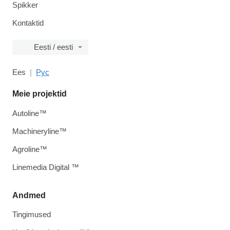
Spikker
Kontaktid
Eesti / eesti
Ees
Рус
Meie projektid
Autoline™
Machineryline™
Agroline™
Linemedia Digital ™
Andmed
Tingimused