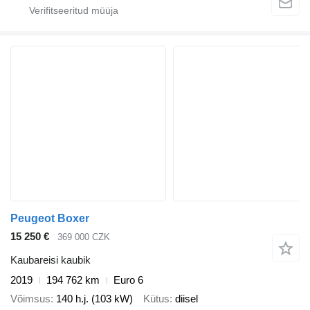
Peugeot Boxer
15 250 €
369 000 CZK
Kaubareisi kaubik
2019
194 762 km
Euro 6
Võimsus
140 h.j. (103 kW)
Kütus
diisel