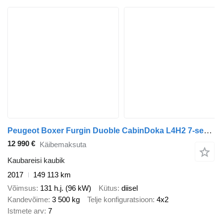
Peugeot Boxer Furgin Duoble CabinDoka L4H2 7-seater One Owner
12 990 €
Käibemaksuta
Kaubareisi kaubik
2017
149 113 km
Võimsus
131 h.j. (96 kW)
Kütus
diisel
Kandevõime
3 500 kg
Telje konfiguratsioon
4x2
Istmete arv
7