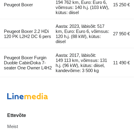
194 762 km, Euro: Euro 6,
Peugeot Boxer
15 250 €
võimsus: 140 h.j. (103 kW),
kütus: diisel
Aasta: 2023, läbisõit: 517
Peugeot Boxer 2.2 HDi
km, Euro: Euro 6, võimsus:
27 950 €
120 PK L2H2 DC 6 pers
120 h.j. (88 kW), kütus:
diisel
Aasta: 2017, läbisõit:
Peugeot Boxer Furgin
149 113 km, võimsus: 131
Duoble CabinDoka 7-
11 490 €
h.j. (96 kW), kütus: diisel,
seater One Owner L4H2
kandevõime: 3 500 kg
Ettevõte
Meist