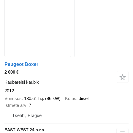
Peugeot Boxer
2 000 €
Kaubareisi kaubik
2012
Võimsus
130.61 h.j. (96 kW)
Kütus
diisel
Istmete arv
7
Tšehhi, Prague
EAST WEST 24 s.r.o.