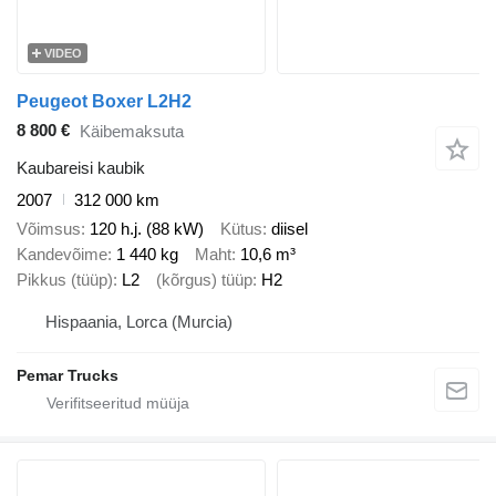
VIDEO
Peugeot Boxer L2H2
8 800 €
Käibemaksuta
Kaubareisi kaubik
2007
312 000 km
Võimsus
120 h.j. (88 kW)
Kütus
diisel
Kandevõime
1 440 kg
Maht
10,6 m³
Pikkus (tüüp)
L2
(kõrgus) tüüp
H2
Hispaania, Lorca (Murcia)
Pemar Trucks