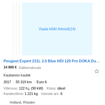
Peugeot Expert 231L 2.0 Blue HDI 120 Pro DOKA Dubbelcabine
14 900 €
Käibemaksuta
Kaubareisi kaubik
2017
55 319 km
Euro 6
Võimsus
122 h.j. (90 kW)
Kütus
diisel
Kandevõime
1 221 kg
Istmete arv
6
Holland, Rheden