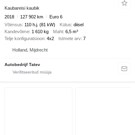
Kaubareisi kaubik
2018
127 902 km
Euro 6
Võimsus
110 h.j. (81 kW)
Kütus
diisel
Kandevõime
1 610 kg
Maht
6,5 m³
Telje konfiguratsioon
4x2
Istmete arv
7
Holland, Mijdrecht
Autobedrijf Tatev