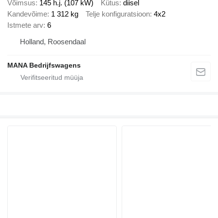
Võimsus
145 h.j. (107 kW)
Kütus
diisel
Kandevõime
1 312 kg
Telje konfiguratsioon
4x2
Istmete arv
6
Holland, Roosendaal
MANA Bedrijfswagens