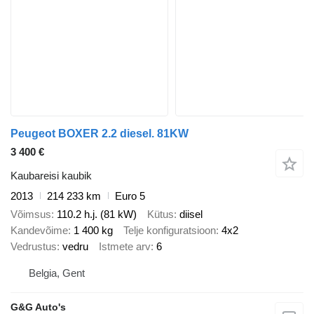
Peugeot BOXER 2.2 diesel. 81KW
3 400 €
Kaubareisi kaubik
2013
214 233 km
Euro 5
Võimsus
110.2 h.j. (81 kW)
Kütus
diisel
Kandevõime
1 400 kg
Telje konfiguratsioon
4x2
Vedrustus
vedru
Istmete arv
6
Belgia, Gent
G&G Auto's