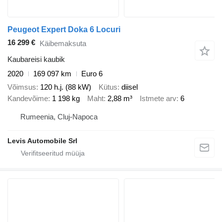
Peugeot Expert Doka 6 Locuri
16 299 €
Käibemaksuta
Kaubareisi kaubik
2020
169 097 km
Euro 6
Võimsus
120 h.j. (88 kW)
Kütus
diisel
Kandevõime
1 198 kg
Maht
2,88 m³
Istmete arv
6
Rumeenia, Cluj-Napoca
Levis Automobile Srl