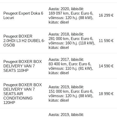
Aasta: 2020, läbisõit:
Peugeot Expert Doka 6
169 097 km, Euro: Euro 6,
16 299 €
Locuri
võimsus: 120 h.j. (88 kW),
kütus: diisel
Aasta: 2018, läbisõit:
Peugeot BOXER
281 000 km, Euro: Euro 6,
2.0HDI L3 H2 DUBEL 6-
11 590 €
võimsus: 160 h.j. (118 kW),
OSÓB
kütus: diisel
Aasta: 2017, läbisõit:
Peugeot BOXER BOX
83 400 km, Euro: Euro 6,
DELIVERY VAN 7
14 590 €
võimsus: 110 h.j. (81 kW),
SEATS 110HP
kütus: diisel
Peugeot BOXER BOX
Aasta: 2019, läbisõit:
DELIVERY VAN 7
151 000 km, Euro: Euro 6,
SEATS AIR
18 990 €
võimsus: 120 h.j. (88 kW),
CONDITIONING
kütus: diisel
120HP
Aasta: 2019, läbisõit: