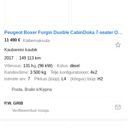
Peugeot Boxer Furgin Duoble CabinDoka 7-seater One Owner L4H2
11 490 €
Käibemaksuta
Kaubareisi kaubik
2017
149 113 km
Võimsus
131 h.j. (96 kW)
Kütus
diisel
Kandevõime
3 500 kg
Telje konfiguratsioon
4x2
Istmete arv
7
Pikkus (tüüp)
L4
(kõrgus) tüüp
H2
Poola, Bralin k/Kępna
P.W. GRIB