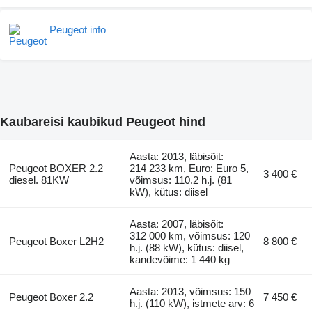
Peugeot info
Kaubareisi kaubikud Peugeot hind
Aasta: 2013, läbisõit:
Peugeot BOXER 2.2
214 233 km, Euro: Euro 5,
3 400 €
diesel. 81KW
võimsus: 110.2 h.j. (81
kW), kütus: diisel
Aasta: 2007, läbisõit:
312 000 km, võimsus: 120
Peugeot Boxer L2H2
8 800 €
h.j. (88 kW), kütus: diisel,
kandevõime: 1 440 kg
Aasta: 2013, võimsus: 150
Peugeot Boxer 2.2
7 450 €
h.j. (110 kW), istmete arv: 6