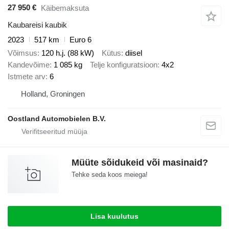
27 950 €
Käibemaksuta
Kaubareisi kaubik
2023
517 km
Euro 6
Võimsus
120 h.j. (88 kW)
Kütus
diisel
Kandevõime
1 085 kg
Telje konfiguratsioon
4x2
Istmete arv
6
Holland, Groningen
Oostland Automobielen B.V.
Müüte sõidukeid või masinaid?
Tehke seda koos meiega!
Lisa kuulutus