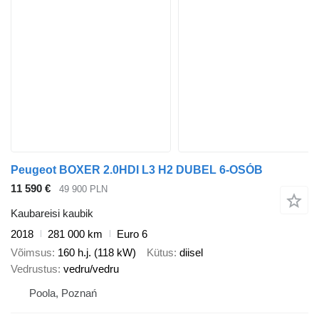
Peugeot BOXER 2.0HDI L3 H2 DUBEL 6-OSÓB
11 590 €
49 900 PLN
Kaubareisi kaubik
2018
281 000 km
Euro 6
Võimsus
160 h.j. (118 kW)
Kütus
diisel
Vedrustus
vedru/vedru
Poola, Poznań