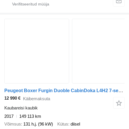
Peugeot Boxer Furgin Duoble CabinDoka L4H2 7-seater One Owner
12 990 €
Käibemaksuta
Kaubareisi kaubik
2017
149 113 km
Võimsus
131 h.j. (96 kW)
Kütus
diisel