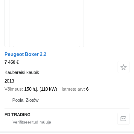
Peugeot Boxer 2.2
7 450 €
Kaubareisi kaubik
2013
Võimsus
150 h.j. (110 kW)
Istmete arv
6
Poola, Złotów
FD TRADING