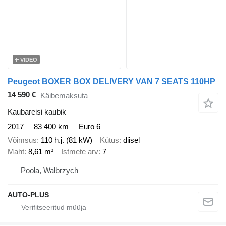
VIDEO
Peugeot BOXER BOX DELIVERY VAN 7 SEATS 110HP
14 590 €
Käibemaksuta
Kaubareisi kaubik
2017
83 400 km
Euro 6
Võimsus
110 h.j. (81 kW)
Kütus
diisel
Maht
8,61 m³
Istmete arv
7
Poola, Wałbrzych
AUTO-PLUS