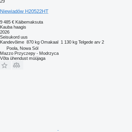
29
Niewiadów H20522HT
9 485 €
Käibemaksuta
Kauba haagis
2026
Seisukord
uus
Kandevõime
870 kg
Omakaal
1 130 kg
Telgede arv
2
Poola, Nowa Sól
Mazzo Przyczepy - Modrzyca
Võta ühendust müüjaga