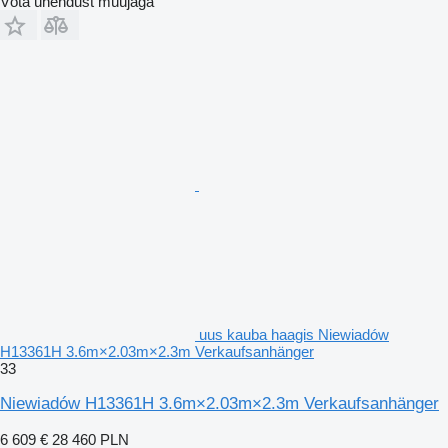
Võta ühendust müüjaga
uus kauba haagis Niewiadów
H13361H 3.6m×2.03m×2.3m Verkaufsanhänger
33
Niewiadów H13361H 3.6m×2.03m×2.3m Verkaufsanhänger
6 609 €
28 460 PLN