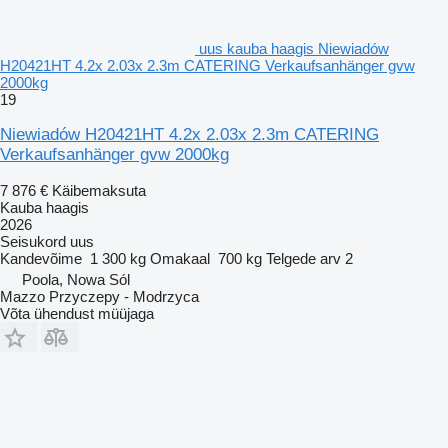
uus kauba haagis Niewiadów
H20421HT 4.2x 2.03x 2.3m CATERING Verkaufsanhänger gvw
2000kg
19
Niewiadów H20421HT 4.2x 2.03x 2.3m CATERING
Verkaufsanhänger gvw 2000kg
7 876 €
Käibemaksuta
Kauba haagis
2026
Seisukord
uus
Kandevõime
1 300 kg
Omakaal
700 kg
Telgede arv
2
Poola, Nowa Sól
Mazzo Przyczepy - Modrzyca
Võta ühendust müüjaga