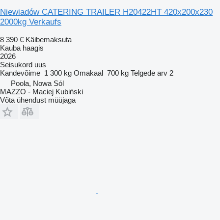
Niewiadów CATERING TRAILER H20422HT 420x200x230
2000kg Verkaufs
8 390 €
Käibemaksuta
Kauba haagis
2026
Seisukord
uus
Kandevõime
1 300 kg
Omakaal
700 kg
Telgede arv
2
Poola, Nowa Sól
MAZZO - Maciej Kubiński
Võta ühendust müüjaga