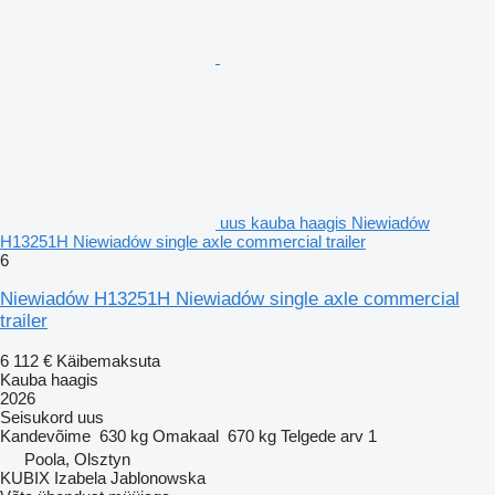
uus kauba haagis Niewiadów
H13251H Niewiadów single axle commercial trailer
6
Niewiadów H13251H Niewiadów single axle commercial
trailer
6 112 €
Käibemaksuta
Kauba haagis
2026
Seisukord
uus
Kandevõime
630 kg
Omakaal
670 kg
Telgede arv
1
Poola, Olsztyn
KUBIX Izabela Jablonowska