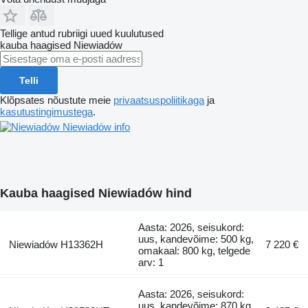
Tellige antud rubriigi uued kuulutused
kauba haagised
Niewiadów
Telli
Klõpsates nõustute meie
privaatsuspoliitikaga
ja
kasutustingimustega
.
Niewiadów info
Kauba haagised Niewiadów hind
Aasta: 2026, seisukord:
uus, kandevõime: 500 kg,
Niewiadów H13362H
7 220 €
omakaal: 800 kg, telgede
arv: 1
Aasta: 2026, seisukord:
uus, kandevõime: 870 kg,