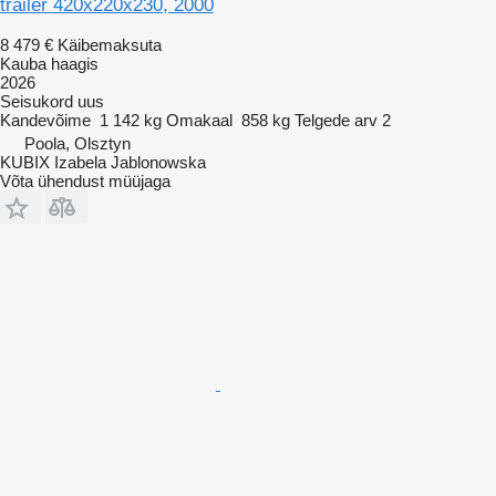
trailer 420x220x230, 2000
8 479 €
Käibemaksuta
Kauba haagis
2026
Seisukord
uus
Kandevõime
1 142 kg
Omakaal
858 kg
Telgede arv
2
Poola, Olsztyn
KUBIX Izabela Jablonowska
Võta ühendust müüjaga