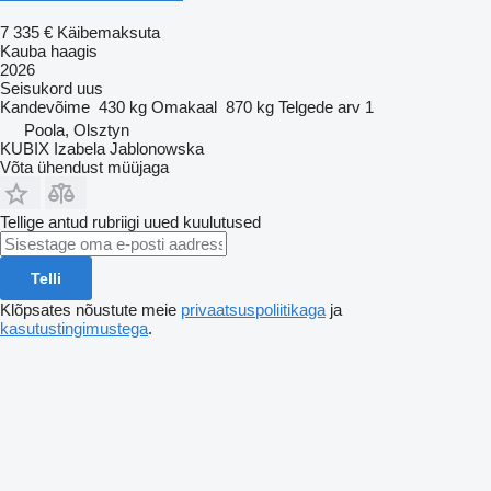
7 335 €
Käibemaksuta
Kauba haagis
2026
Seisukord
uus
Kandevõime
430 kg
Omakaal
870 kg
Telgede arv
1
Poola, Olsztyn
KUBIX Izabela Jablonowska
Võta ühendust müüjaga
Tellige antud rubriigi uued kuulutused
Telli
Klõpsates nõustute meie
privaatsuspoliitikaga
ja
kasutustingimustega
.