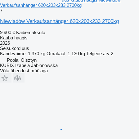
Verkaufsanhänger 620x203x233 2700kg
7
Niewiadów Verkaufsanhänger 620x203x233 2700kg
9 900 €
Käibemaksuta
Kauba haagis
2026
Seisukord
uus
Kandevõime
1 370 kg
Omakaal
1 130 kg
Telgede arv
2
Poola, Olsztyn
KUBIX Izabela Jablonowska
Võta ühendust müüjaga