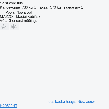
Seisukord
uus
Kandevõime
730 kg
Omakaal
570 kg
Telgede arv
1
Poola, Nowa Sól
MAZZO - Maciej Kubiński
Võta ühendust müüjaga
uus kauba haagis Niewiadów
H20522HT