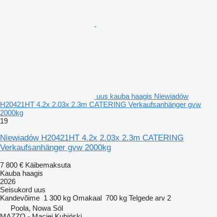
uus kauba haagis Niewiadów
H20421HT 4.2x 2.03x 2.3m CATERING Verkaufsanhänger gvw
2000kg
19
Niewiadów H20421HT 4.2x 2.03x 2.3m CATERING
Verkaufsanhänger gvw 2000kg
7 800 €
Käibemaksuta
Kauba haagis
2026
Seisukord
uus
Kandevõime
1 300 kg
Omakaal
700 kg
Telgede arv
2
Poola, Nowa Sól
MAZZO - Maciej Kubiński