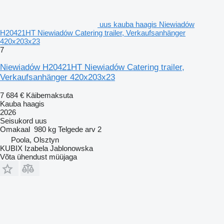
uus kauba haagis Niewiadów
H20421HT Niewiadów Catering trailer, Verkaufsanhänger
420x203x23
7
Niewiadów H20421HT Niewiadów Catering trailer,
Verkaufsanhänger 420x203x23
7 684 €
Käibemaksuta
Kauba haagis
2026
Seisukord
uus
Omakaal
980 kg
Telgede arv
2
Poola, Olsztyn
KUBIX Izabela Jablonowska
Võta ühendust müüjaga