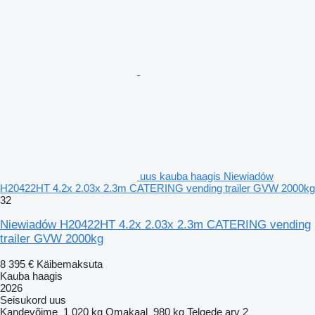
uus kauba haagis Niewiadów
H20422HT 4.2x 2.03x 2.3m CATERING vending trailer GVW 2000kg
32
Niewiadów H20422HT 4.2x 2.03x 2.3m CATERING vending
trailer GVW 2000kg
8 395 €
Käibemaksuta
Kauba haagis
2026
Seisukord
uus
Kandevõime
1 020 kg
Omakaal
980 kg
Telgede arv
2