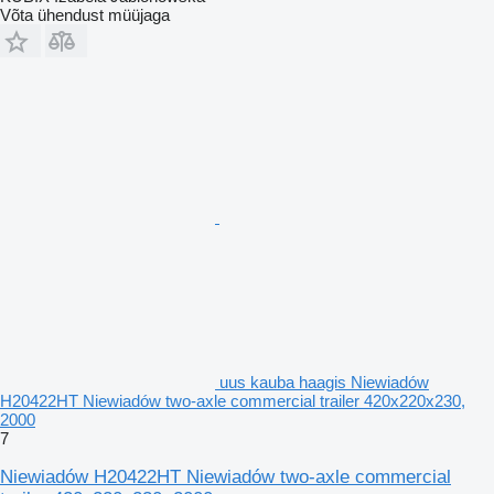
Võta ühendust müüjaga
uus kauba haagis Niewiadów
H20422HT Niewiadów two-axle commercial trailer 420x220x230,
2000
7
Niewiadów H20422HT Niewiadów two-axle commercial