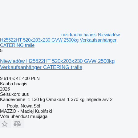
uus kauba haagis Niewiadów
H25522HT 520x203x230 GVW 2500kg Verkaufsanhänger
CATERING traile
5
Niewiadów H25522HT 520x203x230 GVW 2500kg
Verkaufsanhänger CATERING traile
9 614 €
41 400 PLN
Kauba haagis
2026
Seisukord
uus
Kandevõime
1 130 kg
Omakaal
1 370 kg
Telgede arv
2
Poola, Nowa Sól
MAZZO - Maciej Kubiński
Võta ühendust müüjaga