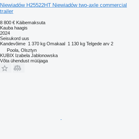
Niewiadów H25522HT Niewiadów two-axle commercial
trailer
8 800 €
Käibemaksuta
Kauba haagis
2024
Seisukord
uus
Kandevõime
1 370 kg
Omakaal
1 130 kg
Telgede arv
2
Poola, Olsztyn
KUBIX Izabela Jablonowska
Võta ühendust müüjaga