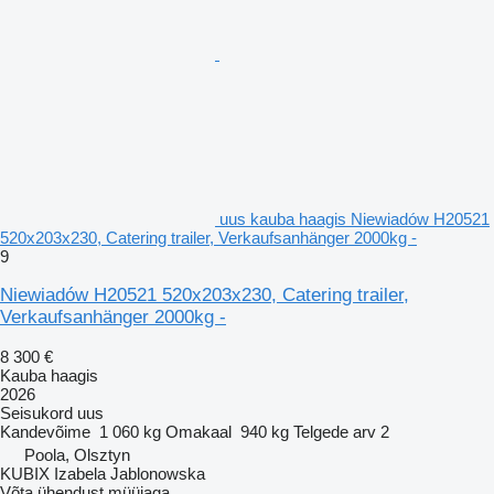
uus kauba haagis Niewiadów H20521
520x203x230, Catering trailer, Verkaufsanhänger 2000kg -
9
Niewiadów H20521 520x203x230, Catering trailer,
Verkaufsanhänger 2000kg -
8 300 €
Kauba haagis
2026
Seisukord
uus
Kandevõime
1 060 kg
Omakaal
940 kg
Telgede arv
2
Poola, Olsztyn
KUBIX Izabela Jablonowska
Võta ühendust müüjaga