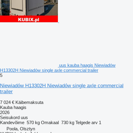
uus kauba haagis Niewiadów
H13302H Niewiadów single axle commercial trailer
5
Niewiadów H13302H Niewiadów single axle commercial
trailer
7 024 €
Käibemaksuta
Kauba haagis
2026
Seisukord
uus
Kandevõime
570 kg
Omakaal
730 kg
Telgede arv
1
Poola, Olsztyn