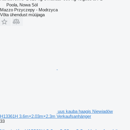
Poola, Nowa Sól
Mazzo Przyczepy - Modrzyca
Võta ühendust müüjaga
uus kauba haagis Niewiadów
H13361H 3.6m×2.03m×2.3m Verkaufsanhänger
33