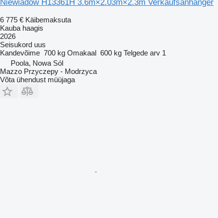
Niewiadów H13361H 3.6m×2.03m×2.3m Verkaufsanhänger
6 775 €
Käibemaksuta
Kauba haagis
2026
Seisukord
uus
Kandevõime
700 kg
Omakaal
600 kg
Telgede arv
1
Poola, Nowa Sól
Mazzo Przyczepy - Modrzyca
Võta ühendust müüjaga