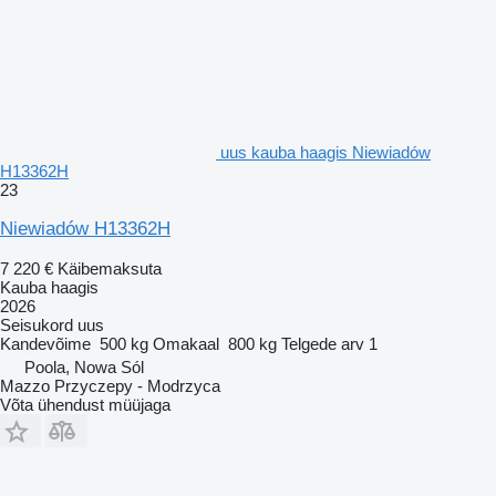
uus kauba haagis Niewiadów
H13362H
23
Niewiadów H13362H
7 220 €
Käibemaksuta
Kauba haagis
2026
Seisukord
uus
Kandevõime
500 kg
Omakaal
800 kg
Telgede arv
1
Poola, Nowa Sól
Mazzo Przyczepy - Modrzyca
Võta ühendust müüjaga