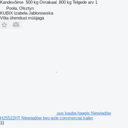
Kandevõime
500 kg
Omakaal
800 kg
Telgede arv
1
Poola, Olsztyn
KUBIX Izabela Jablonowska
Võta ühendust müüjaga
uus kauba haagis Niewiadów
H25522HT Niewiadów two-axle commercial trailer
11