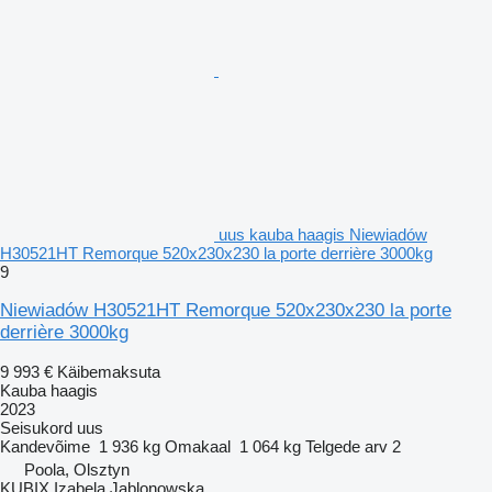
uus kauba haagis Niewiadów
H30521HT Remorque 520x230x230 la porte derrière 3000kg
9
Niewiadów H30521HT Remorque 520x230x230 la porte
derrière 3000kg
9 993 €
Käibemaksuta
Kauba haagis
2023
Seisukord
uus
Kandevõime
1 936 kg
Omakaal
1 064 kg
Telgede arv
2
Poola, Olsztyn
KUBIX Izabela Jablonowska