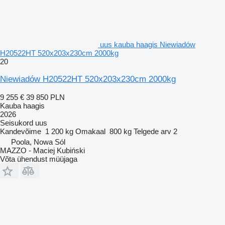
uus kauba haagis Niewiadów
H20522HT 520x203x230cm 2000kg
20
Niewiadów H20522HT 520x203x230cm 2000kg
9 255 €
39 850 PLN
Kauba haagis
2026
Seisukord
uus
Kandevõime
1 200 kg
Omakaal
800 kg
Telgede arv
2
Poola, Nowa Sól
MAZZO - Maciej Kubiński
Võta ühendust müüjaga