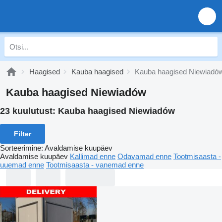
Haagised
Kauba haagised
Kauba haagised Niewiadó
Kauba haagised Niewiadów
23 kuulutust:
Kauba haagised Niewiadów
Filter
Sorteerimine
:
Avaldamise kuupäev
Avaldamise kuupäev
Kallimad enne
Odavamad enne
Tootmisaasta -
uuemad enne
Tootmisaasta - vanemad enne