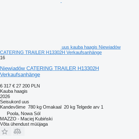
uus kauba haagis Niewiadów
CATERING TRAILER H13302H Verkaufsanhänge
16
Niewiadów CATERING TRAILER H13302H
Verkaufsanhänge
6 317 €
27 200 PLN
Kauba haagis
2026
Seisukord
uus
Kandevõime
780 kg
Omakaal
20 kg
Telgede arv
1
Poola, Nowa Sól
MAZZO - Maciej Kubiński
Võta ühendust müüjaga