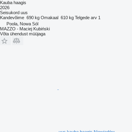
Kauba haagis
2026
Seisukord
uus
Kandevõime
690 kg
Omakaal
610 kg
Telgede arv
1
Poola, Nowa Sól
MAZZO - Maciej Kubiński
Võta ühendust müüjaga
uus kauba haagis Niewiadów